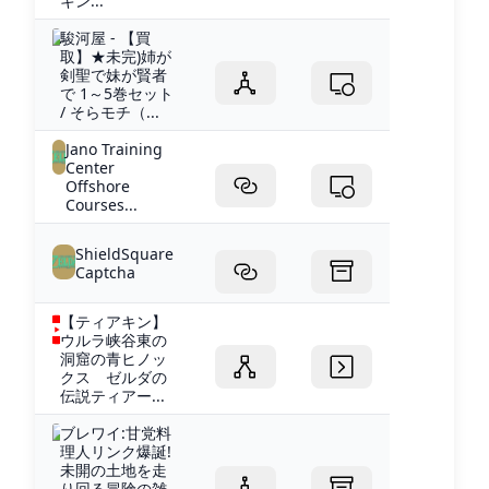
キン...
駿河屋 - 【買
取】★未完)姉が
剣聖で妹が賢者
で 1～5巻セット
/ そらモチ（...
Jano Training
Center
Offshore
Courses...
ShieldSquare
Captcha
【ティアキン】
ウルラ峡谷東の
洞窟の青ヒノッ
クス ゼルダの
伝説ティアー...
ブレワイ:甘党料
理人リンク爆誕!
未開の土地を走
り回る冒険の雑