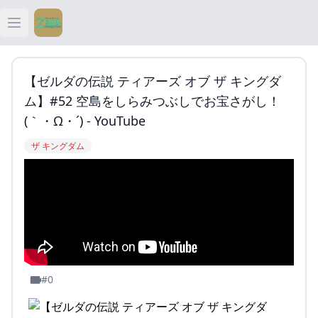
Open main menu
ティアキン
【ゼルダの伝説 ティアーズ オブ ザ キングダ
ティアキン 祠
ム】#52 空島をしらみつぶしでお宝さがし！
(｀・ω・´) - YouTube
ティアキン 武器
ザ キングダム
ティアキン 攻略
#0