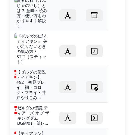
賢者の石（けん
じゃのいし）と
は？ 意味・読み
方・使い方をわ
かりやすく解説
-...
『ゼルダの伝説
ティアキン』 矢
が足りないとき
の集め方 /
STIT（スティッ
ト）
【ゼルダの伝説
ティアキン】
#92 初見プレ
イ 祠・コロ
グ・マヨイ・井
戸やりこみ...
ゼルダの伝説 テ
ィアーズ オブ ザ
キングダム
BGM集(一部) -...
【ティアキン】