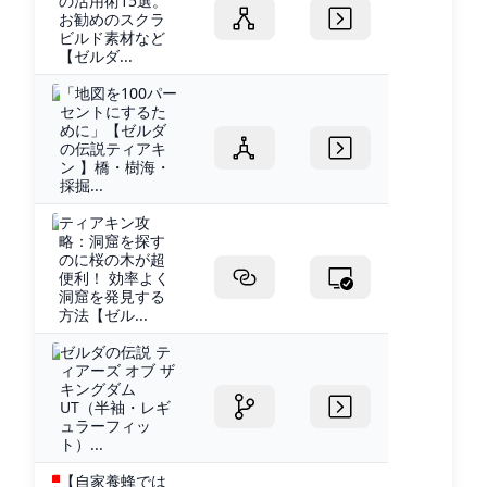
の活用術15選。
お勧めのスクラ
ビルド素材など
【ゼルダ...
「地図を100パー
セントにするた
めに」【ゼルダ
の伝説ティアキ
ン 】橋・樹海・
採掘...
ティアキン攻
略：洞窟を探す
のに桜の木が超
便利！ 効率よく
洞窟を発見する
方法【ゼル...
ゼルダの伝説 テ
ィアーズ オブ ザ
キングダム
UT（半袖・レギ
ュラーフィッ
ト）...
【自家養蜂では