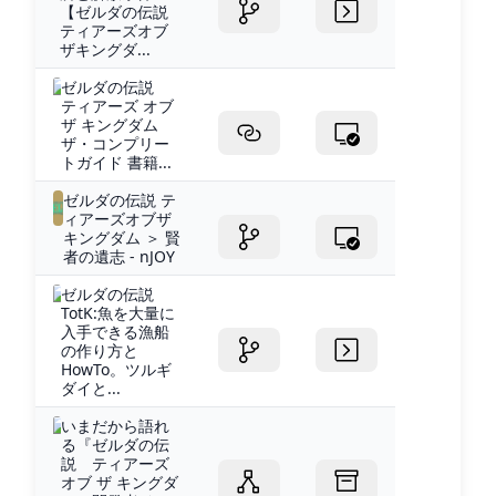
【ゼルダの伝説
ティアーズオブ
ザキングダ...
ゼルダの伝説
ティアーズ オブ
ザ キングダム
ザ・コンプリー
トガイド 書籍...
ゼルダの伝説 テ
ィアーズオブザ
キングダム ＞ 賢
者の遺志 - nJOY
ゼルダの伝説
TotK:魚を大量に
入手できる漁船
の作り方と
HowTo。ツルギ
ダイと...
いまだから語れ
る『ゼルダの伝
説 ティアーズ
オブ ザ キングダ