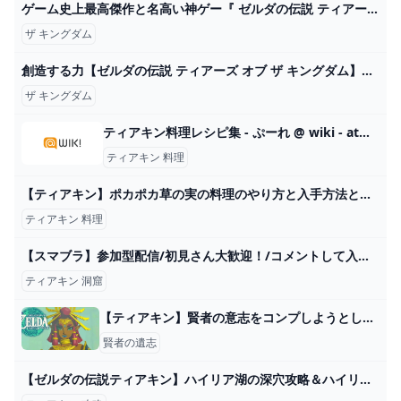
ゲーム史上最高傑作と名高い神ゲー『 ゼルダの伝説 ティアーズ オブ ザ キングダム 』#1 - YouTube
ザ キングダム
創造する力【ゼルダの伝説 ティアーズ オブ ザ キングダム】＃２ - YouTube
ザ キングダム
ティアキン料理レシピ集 - ぷーれ @ wiki - atwiki（アットウィキ）
ティアキン 料理
【ティアキン】ポカポカ草の実の料理のやり方と入手方法と使い道【ゼルダの伝説ティアーズオブザキングダム】 - SAMURAI GAMERS
ティアキン 料理
【スマブラ】参加型配信/初見さん大歓迎！/コメントして入室！#ssbu #スマブラ ＃参加型 - YouTube
ティアキン 洞窟
【ティアキン】賢者の意志をコンプしようとしてるが難しい件…効率の良い賢者の意志の探し方ってある？ ゼルダの伝説ティアーズオブザキングダム(ティアキン)攻略まとめ-コログ速報
賢者の遺志
【ゼルダの伝説ティアキン】ハイリア湖の深穴攻略＆ハイリア大橋の火炎グリオーク戦（フィローネに平和を！） Part109 - YouTube