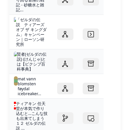
記 - 砂糖水と雑
記...
「ゼルダの伝
説 ティアーズ
オブ ザ キングダ
ム」キャンペー
ン｜ローソン研
究所
賢者(ゼルダの伝
説) (けんじゃ)と
は【ピクシブ百
科事典】
mat vann
blomsten
føydal
icebreaker...
ティアキン 任天
堂が本気で作り
込むと…こんな技
も出来てしまう
１２ ゼルダの伝
説 ...