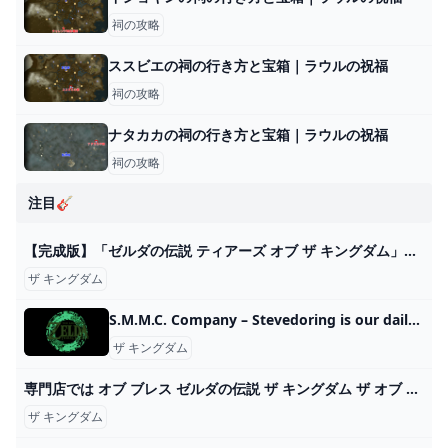
祠の攻略
ススビエの祠の行き方と宝箱｜ラウルの祝福
祠の攻略
ナタカカの祠の行き方と宝箱｜ラウルの祝福
祠の攻略
注目🎸
【完成版】「ゼルダの伝説 ティアーズ オブ ザ キングダム」予約店舗・特典まとめ！ - GAME Watch
ザ キングダム
S.M.M.C. Company – Stevedoring is our daily job
ザ キングダム
専門店では オブ ブレス ゼルダの伝説 ザ キングダム ザ オブ ティアーズ ワイルド Nintendo Switch - bestcheerstone.com
ザ キングダム