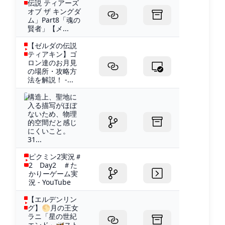
伝説 ティアーズ
オブ ザ キングダ
ム」Part8「魂の
賢者」【メ...
【ゼルダの伝説
ティアキン】ゴ
ロン達のお月見
の場所・攻略方
法を解説！ -...
構造上、聖地に
入る描写がほぼ
ないため、物理
的空間だと感じ
にくいこと。
31...
ピクミン2実況＃
2 Day2 ＃た
かりーゲーム実
況 - YouTube
【エルデンリン
グ】🌕月の王女
ラニ「星の世紀
エンド」🦋スト