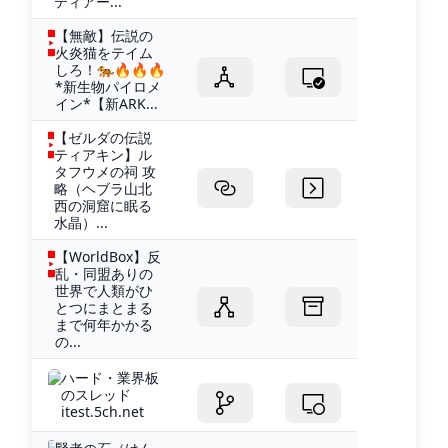
ティアー...
【無敵】伝説の
火炎猫をテイム
しろ！🐅🔥🔥🔥
*新生物パイロメ
イン*【新ARK...
【ゼルダの伝説
ティアキン】ル
タフウメの祠 攻
略（ヘブラ山北
西の洞窟に眠る
水晶）...
【WorldBox】反
乱・同盟ありの
世界で人類がひ
とつにまとまる
まで何年かかる
の...
ハード・業界板
のスレッド
itest.5ch.net