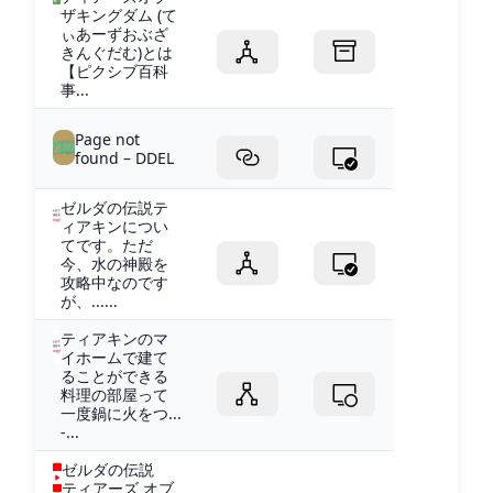
ザキングダム (て
ぃあーずおぶざ
きんぐだむ)とは
【ピクシブ百科
事...
Page not
found – DDEL
ゼルダの伝説テ
ィアキンについ
てです。ただ
今、水の神殿を
攻略中なのです
が、......
ティアキンのマ
イホームで建て
ることができる
料理の部屋って
一度鍋に火をつ...
-...
ゼルダの伝説
ティアーズ オブ