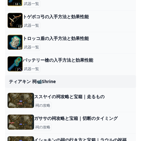
武器一覧
トゲボコ弓の入手方法と効果性能
武器一覧
トロッコ盾の入手方法と効果性能
武器一覧
バッテリー槍の入手方法と効果性能
武器一覧
ティアキン 祠📹shrine
ススヤイの祠攻略と宝箱｜走るもの
祠の攻略
ガササの祠攻略と宝箱｜切断のタイミング
祠の攻略
イショキンの祠の行き方と宝箱｜ラウルの祝福