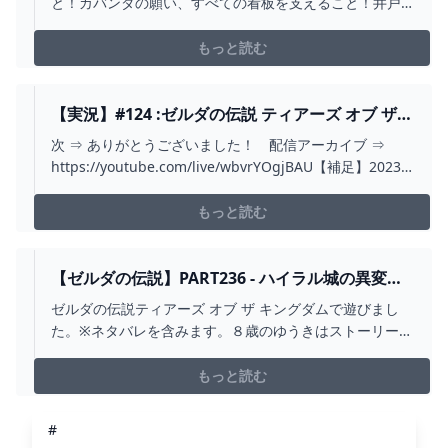
と！カバンダの願い、すべての看板を支えること！井戸
をすべてを見つけ、石碑の写真も撮り終えた残るはガノ
ン、、、ちげぇ、コログだ、、、できんのか？0:00 今
もっと読む
日の作戦0:33 - 古の勇者で話しかけると？5:07 - マヨイの
落とし物を渡すと？6:26 - すべての井...
【実況】#124 :ゼルダの伝説 ティアーズ オブ ザ
キングダム 初見実況プレイ【TOTK】 - YOUTUBE
次 ⇒ ありがとうございました！ 配信アーカイブ ⇒
https://youtube.com/live/wbvrYOgjBAU【補足】2023
年発売NintendoSwitchソフト「ゼルダの伝説 ティアーズ
オブ ザ キングダム(The Legend of Zelda: Tears of the
もっと読む
Kingdom...
【ゼルダの伝説】PART236 - ハイラル城の異変～
五人目の賢者を探せ【ティアーズ オブ ザ キング
ゼルダの伝説ティアーズ オブ ザ キングダムで遊びまし
ダム】 - YOUTUBE
た。※ネタバレを含みます。８歳のゆうきはストーリーも
楽しんでいるようですが、バトルシーンが好きなような
ので、今回はバトルも頑張ってみようと思います。あむ
もっと読む
かのX（旧Twitter）https://twitter.com/AMUKA0105#ゼ
ルダの伝説 #ティア...
#