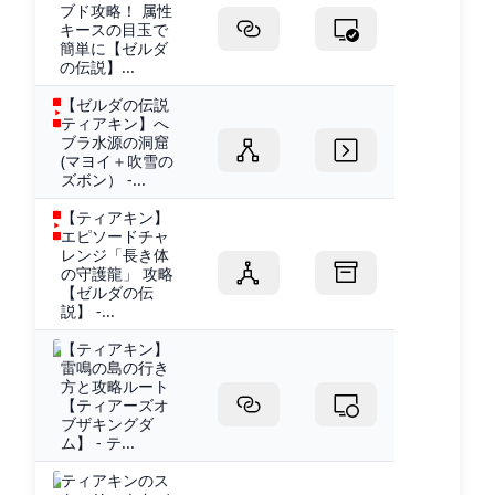
ブド攻略！ 属性
キースの目玉で
簡単に【ゼルダ
の伝説】...
【ゼルダの伝説
ティアキン】へ
ブラ水源の洞窟
(マヨイ＋吹雪の
ズボン） -...
【ティアキン】
エピソードチャ
レンジ「長き体
の守護龍」 攻略
【ゼルダの伝
説】 -...
【ティアキン】
雷鳴の島の行き
方と攻略ルート
【ティアーズオ
ブザキングダ
ム】 - テ...
ティアキンのス