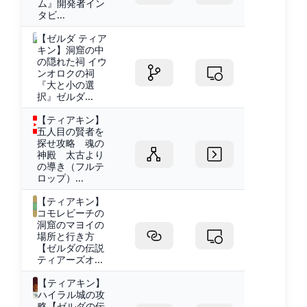
ム』開発者イン
タビ...
【ゼルダ ティア
キン】洞窟の中
の隠れた祠 イウ
ンオロクの祠
『大と小の選
択』ゼルダ...
【ティアキン】
五人目の賢者を
探せ攻略 魂の
神殿 太古より
の導き（フルテ
ロップ）...
【ティアキン】
コモレビーチの
洞窟のマヨイの
場所と行き方
【ゼルダの伝説
ティアーズオ...
【ティアキン】
ハイラル城の攻
略【ゼルダの伝