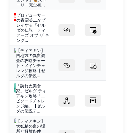
ーリー完全初...
プロデューサー
の青沼英二がプ
レイする『ゼル
ダの伝説 ティ
アーズ オブ ザ キ
ング...
【ティアキン】
四地方の異変調
査の攻略チャー
ト・メインチャ
レンジ攻略【ゼ
ルダの伝説...
「訪れぬ美食
家」ゼルダ ティ
アキン攻略「エ
ピソードチャレ
ンジ編」【ゼル
ダの伝説テ...
【ティアキン】
大妖精の泉の場
所と解放条件