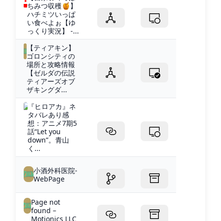
ちみつ収穫🍯】
ハチミツいっぱ
い食べよぉ【ゆ
っくり実況】 -...
【ティアキン】
ゴロンシティの
場所と攻略情報
【ゼルダの伝説
ティアーズオブ
ザキングダ...
『ヒロアカ』ネ
タバレあり感
想：アニメ7期5
話“Let you
down”。青山
く...
小酒外科医院-
WebPage
Page not
found –
Motionics LLC