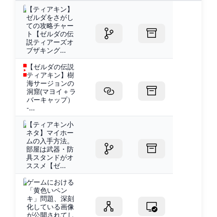
【ティアキン】
ゼルダをさがし
ての攻略チャー
ト【ゼルダの伝
説ティアーズオ
ブザキング...
【ゼルダの伝説
ティアキン】樹
海サージョンの
洞窟(マヨイ＋ラ
バーキャップ）
-...
【ティアキン小
ネタ】マイホー
ムの入手方法。
部屋は武器・防
具スタンドがオ
ススメ【ゼ...
ゲームにおける
「黄色いペン
キ」問題、深刻
化している画像
が公開されてし