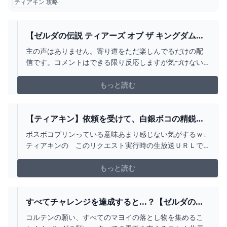
ティアキン 攻略
【ゼルダの伝説 ティアーズ オブ ザ キングダム】
ラストダンジョンだけやる「配信」 - YOUTUBE
主の声はありません。寄り道をただ楽しんでるだけの配
信です。コメントはできる限り反応しますが気づけない
時もあります、ご了承ください。見てて「下手くそすぎ
てイライラするなー」と思った方は静かに去りましょ
もっと読む
う。※配信初心者です。少しずつ設定を学んでいきま
す。・ゼルダシリーズでトワプリが一番好きです。・ネ
タバレは厳禁です。...
【ティアキン】依頼を受けて、白銀ボコの精鋭部
隊を作ってみた【ドリカラ】【ゼルダの伝説ティ
ボスボコブリンっている意味あまり感じない気がするｗ↓
アーズオブザキングダムTOTK字幕実況バグ検証】
ティアキンの このリクエスト実行時の生放送ＵＲＬで
- YOUTUBE
すティキンのリクエスト受付が始まった、２０２３年版
のリクエスト受付動画ができました。
もっと読む
https://youtu.be/4U4JL5PFhfsリクエストの際には受付用
動画の概要欄のテンプレートをご利用ください _(...
すべてチャレンジを達成すると...？【ゼルダの伝
説 ティアーズ オブ ザ キングダム】#18 -
コルテンの願い、すべてのマヨイの落とし物を集めるこ
YOUTUBE