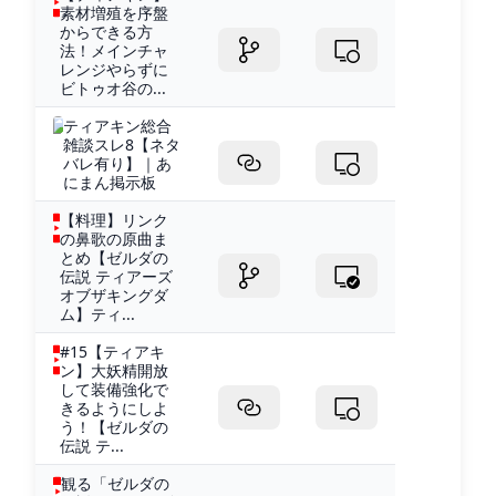
素材増殖を序盤
からできる方
法！メインチャ
レンジやらずに
ビトゥオ谷の...
ティアキン総合
雑談スレ8【ネタ
バレ有り】｜あ
にまん掲示板
【料理】リンク
の鼻歌の原曲ま
とめ【ゼルダの
伝説 ティアーズ
オブザキングダ
ム】ティ...
#15【ティアキ
ン】大妖精開放
して装備強化で
きるようにしよ
う！【ゼルダの
伝説 テ...
観る「ゼルダの