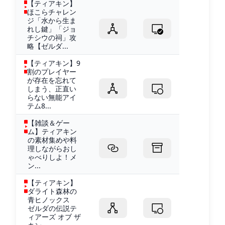
【ティアキン】
ほこらチャレン
ジ「水から生ま
れし鍵」「ジョ
チシウの祠」攻
略【ゼルダ...
【ティアキン】9
割のプレイヤー
が存在を忘れて
しまう、正直い
らない無能アイ
テム8...
【雑談＆ゲー
ム】ティアキン
の素材集めや料
理しながらおし
ゃべりしよ！メ
ン...
【ティアキン】
ダライト森林の
青ヒノックス
ゼルダの伝説テ
ィアーズ オブ ザ