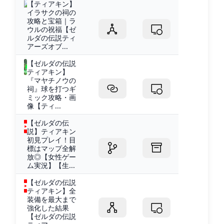
【ティアキン】
イラサクの祠の
攻略と宝箱｜ラ
ウルの祝福【ゼ
ルダの伝説ティ
アーズオブ...
【ゼルダの伝説
ティアキン】
『マヤチノウの
祠』球を打つギ
ミック攻略・画
像【ティ...
【ゼルダの伝
説】ティアキン
初見プレイ！目
標はマップ全解
放◎【女性ゲー
ム実況】【生...
【ゼルダの伝説
ティアキン】全
装備を最大まで
強化した結果
【ゼルダの伝説