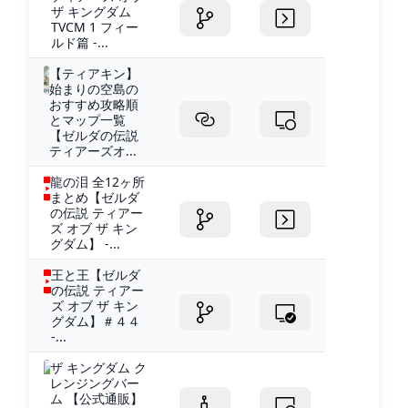
ザ キングダム
TVCM 1 フィー
ルド篇 -...
【ティアキン】
始まりの空島の
おすすめ攻略順
とマップ一覧
【ゼルダの伝説
ティアーズオ...
龍の泪 全12ヶ所
まとめ【ゼルダ
の伝説 ティアー
ズ オブ ザ キン
グダム】 -...
王と王【ゼルダ
の伝説 ティアー
ズ オブ ザ キン
グダム】＃４４
-...
ザ キングダム ク
レンジングバー
ム 【公式通販】