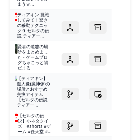
まうｗ...
ティアキン 挑戦
してみて！驚き
の移動テクニッ
ク９ ゼルダの伝
説 ティアー...
賢者の遺志の場
所をまとめまし
た - ゲームブロ
グちゅこっと陽
だまる
【ティアキン】
魔人像(魔神像)の
場所とおすすめ
交換アイテム
【ゼルダの伝説
ティアー...
【ゼルダの伝
説】小ネタクイ
ズ #shorts #ゲ
ーム #任天堂 #...