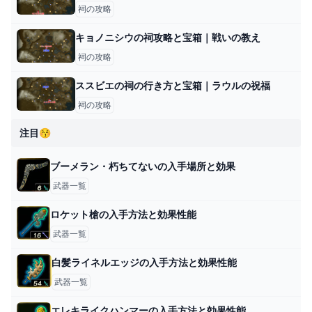
祠の攻略
キョノニシウの祠攻略と宝箱｜戦いの教え
祠の攻略
ススビエの祠の行き方と宝箱｜ラウルの祝福
祠の攻略
注目😚
ブーメラン・朽ちてないの入手場所と効果
武器一覧
ロケット槍の入手方法と効果性能
武器一覧
白髪ライネルエッジの入手方法と効果性能
武器一覧
エレキライクハンマーの入手方法と効果性能