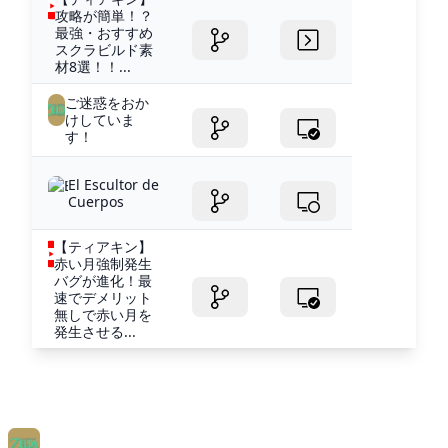
攻略が簡単！？
最強・おすすめ
スクラビルド素
材8選！！...
ご迷惑をおか
けしていま
す！
El Escultor de
Cuerpos
【ティアキン】
赤い月強制発生
バグが進化！最
速でデメリット
無しで赤い月を
発生させる...