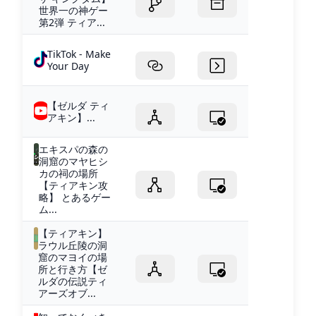
世界一の神ゲー
第2弾 ティア...
TikTok - Make
Your Day
【ゼルダ ティ
アキン】...
エキスパの森の
洞窟のマヤヒシ
カの祠の場所
【ティアキン攻
略】 とあるゲー
ム...
【ティアキン】
ラウル丘陵の洞
窟のマヨイの場
所と行き方【ゼ
ルダの伝説ティ
アーズオブ...