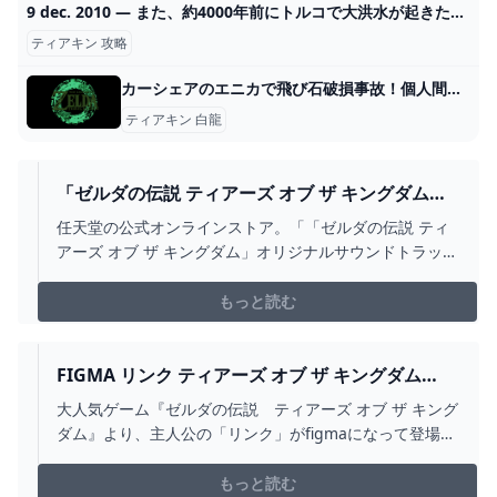
9 dec. 2010 — また、約4000年前にトルコで大洪水が起きたという地質学的証拠もないと付け加えている。「探検隊は私たちとはまったく別の次元で調査している。考古学、 2024
ティアキン 攻略
カーシェアのエニカで飛び石破損事故！個人間カーシェアの事故についてお話します
ティアキン 白龍
「ゼルダの伝説 ティアーズ オブ ザ キングダム」
オリジナルサウンドトラック【初回数量限定生産
任天堂の公式オンラインストア。「「ゼルダの伝説 ティ
盤】 MY NINTENDO STORE（マイニンテンドー
アーズ オブ ザ キングダム」オリジナルサウンドトラック
ストア）
【初回数量限定生産盤】」の販売ページ。マイニンテン
ドーストアではNintendo Switch（スイッチ）やゲームソ
もっと読む
フト、ストア限定、オリジナルの商品を販売していま
す。
FIGMA リンク ティアーズ オブ ザ キングダム
VER. DXエディション｜グッドスマイルカンパニ
大人気ゲーム『ゼルダの伝説 ティアーズ オブ ザ キング
ー公式ショップ
ダム』より、主人公の「リンク」がfigmaになって登場！
表情パーツ：「通常顔」「微笑み顔」「叫び顔」 オプシ
ョンパーツ：「マスターソード」「ハイリアの盾」「ハ
もっと読む