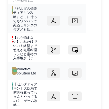
バータ州で...
『ゼルダの伝説
ティアキン攻
略』どこに行っ
てもワンパンで
死ぬしリンクの
与ダメも低...
【もう悩まな
い】これだけで
いい！終盤まで
使える厳選料理
レシピと素材の
入手場所【テ...
Robotics
Solution Ltd
【ゼルダティア
キン】大妖精で
防具強化ってち
ゃんとやってる
の？ – ゲーム攻
略...