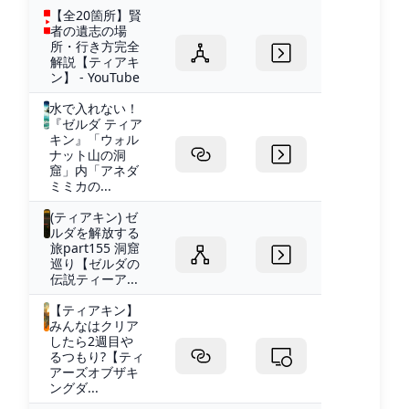
【全20箇所】賢
者の遺志の場
所・行き方完全
解説【ティアキ
ン】 - YouTube
水で入れない！
『ゼルダ ティア
キン』「ウォル
ナット山の洞
窟」内「アネダ
ミミカの...
(ティアキン) ゼ
ルダを解放する
旅part155 洞窟
巡り【ゼルダの
伝説ティーア...
【ティアキン】
みんなはクリア
したら2週目や
るつもり?【ティ
アーズオブザキ
ングダ...