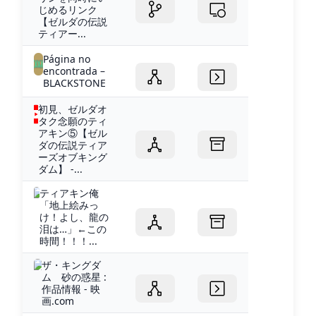
じめるリンク
【ゼルダの伝説
ティアー...
Página no
encontrada –
BLACKSTONE
初見、ゼルダオ
タク念願のティ
アキン⑤【ゼル
ダの伝説ティア
ーズオブキング
ダム】 -...
ティアキン俺
「地上絵みっ
け！よし、龍の
泪は…」←この
時間！！！...
ザ・キングダ
ム 砂の惑星 :
作品情報 - 映
画.com