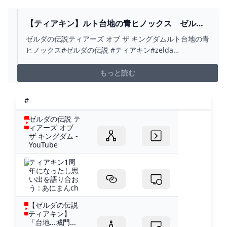
【ティアキン】ルト台地の青ヒノックス ゼルダ
の伝説ティアーズ オブ ザ キングダム #ゼルダの伝
ゼルダの伝説ティアーズ オブ ザ キングダムルト台地の青
説 #ティアキン #ZELDA #SHORTS - YOUTUBE
ヒノックス#ゼルダの伝説 #ティアキン#zelda
#zeldatearsofthekingdom #shorts
もっと読む
#
ゼルダの伝説 テ
ィアーズ オブ
ザ キングダム -
YouTube
ティアキン1周
年になったし思
い出を語り合お
う : あにまんch
【ゼルダの伝説
ティアキン】
「台地...城門...