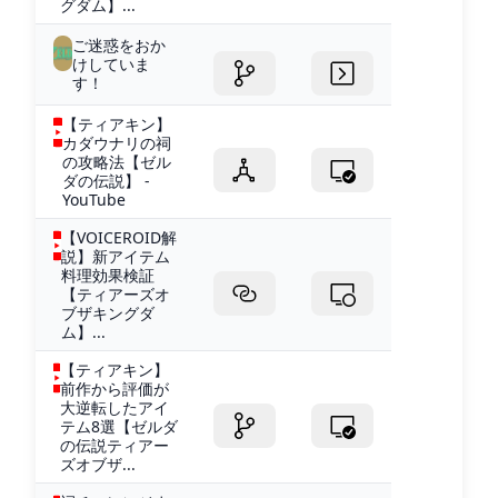
グダム】...
ご迷惑をおか
けしていま
す！
【ティアキン】
カダウナリの祠
の攻略法【ゼル
ダの伝説】 -
YouTube
【VOICEROID解
説】新アイテム
料理効果検証
【ティアーズオ
ブザキングダ
ム】...
【ティアキン】
前作から評価が
大逆転したアイ
テム8選【ゼルダ
の伝説ティアー
ズオブザ...