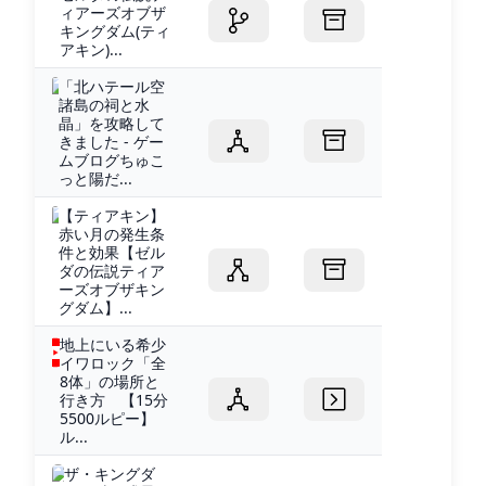
ィアーズオブザ
キングダム(ティ
アキン)...
「北ハテール空
諸島の祠と水
晶」を攻略して
きました - ゲー
ムブログちゅこ
っと陽だ...
【ティアキン】
赤い月の発生条
件と効果【ゼル
ダの伝説ティア
ーズオブザキン
グダム】...
地上にいる希少
イワロック「全
8体」の場所と
行き方 【15分
5500ルピー】
ル...
ザ・キングダ