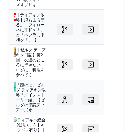
ズオブザキ...
【ティアキン攻
略】海も山も守
る。「フィロー
ネに平和を！」
と「へブラに平
和を！」【...
【ゼルダ ティア
キン日記】第2
回 友達のとこ
ろに行きたいコ
ログに、料理を
食べてく...
「龍の泪」ゼル
ダ ティアキン攻
略「メインスト
ーリー編」【ゼ
ルダの伝説ティ
アーズオ...
ティアキン総合
雑談スレ8【ネ
タバレ有り】｜