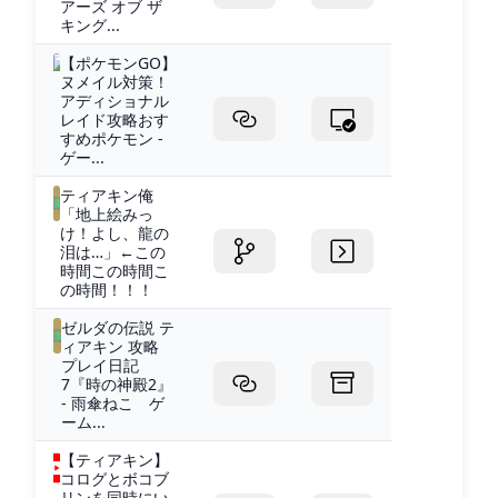
アーズ オブ ザ
キング...
【ポケモンGO】
ヌメイル対策！
アディショナル
レイド攻略おす
すめポケモン -
ゲー...
ティアキン俺
「地上絵みっ
け！よし、龍の
泪は…」←この
時間この時間こ
の時間！！！
ゼルダの伝説 テ
ィアキン 攻略
プレイ日記
7『時の神殿2』
- 雨傘ねこ ゲ
ーム...
【ティアキン】
コログとボコブ
リンを同時にい