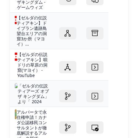
ザキングダム -
ゲームウィズ
【ゼルダの伝説
ティアキン】ド
イブラン遺跡鳥
望台エリアの洞
窟3か所（マヨ
イ）...
【ゼルダの伝説
ティアキン】唄
ドリの草原の洞
窟(マヨイ） -
YouTube
「ゼルダの伝説
ティアーズ オブ
ザ キングダム」
より「 2024
アルバータで永
住権申請！カナ
ダ公認移民コン
サルタントが徹
底解説するアル