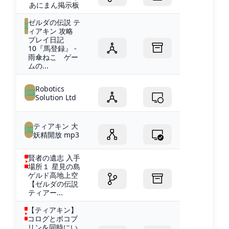
あにまん掲示板
ゼルダの伝説 テ
ィアキン 攻略
プレイ日記
10『馬登録』 -
雨傘ねこ ゲー
ムの...
Robotics
Solution Ltd
ティアキン 大
妖精開放 mp3
賢者の遺志 入手
場所１ 星見の島
ゲルド高地上空
【ゼルダの伝説
ティアー...
【ティアキン】
コログとボコブ
リンを同時にい