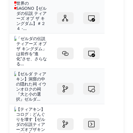
世界の
SAGONO【ゼル
ダの伝説 ティア
ーズ オブ ザ キ
ングダム】＃２
４ -...
「ゼルダの伝説
ティアーズ オブ
ザ キングダム」
は前作を“進
化”させ、さらな
る...
【ゼルダ ティア
キン】洞窟の中
の隠れた祠 イウ
ンオロクの祠
『大と小の選
択』ゼルダ...
【ティアキン】
コログ：どんぐ
りを壊す【ゼル
ダの伝説ティア
ーズオブザキン