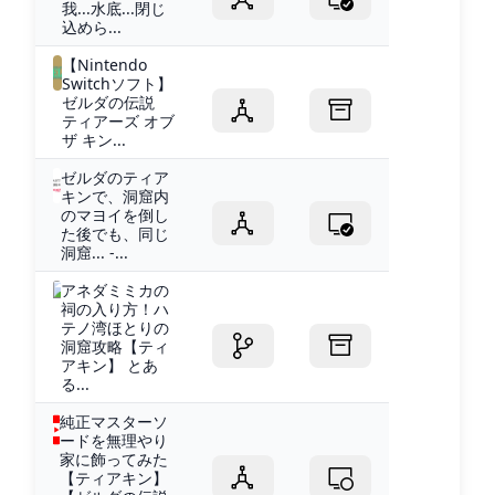
我...水底...閉じ
込めら...
【Nintendo
Switchソフト】
ゼルダの伝説
ティアーズ オブ
ザ キン...
ゼルダのティア
キンで、洞窟内
のマヨイを倒し
た後でも、同じ
洞窟... -...
アネダミミカの
祠の入り方！ハ
テノ湾ほとりの
洞窟攻略【ティ
アキン】 とあ
る...
純正マスターソ
ードを無理やり
家に飾ってみた
【ティアキン】