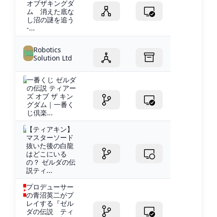
オブザキングダ
ム 消えた底な
し沼の謎を追う
-...
Robotics
Solution Ltd
一番くじ ゼルダ
の伝説 ティアー
ズ オブ ザ キン
グダム｜一番く
じ倶楽...
【ティアキン】
マスターソード
抜いた後の白龍
はどこにいる
の？ ゼルダの伝
説ティ...
プロデューサー
の青沼英二がプ
レイする『ゼル
ダの伝説 ティ