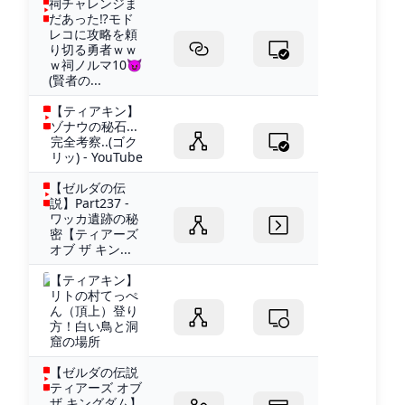
祠チャレンジま
だあった⁉モド
レコに攻略を頼
り切る勇者ｗｗ
ｗ祠ノルマ10😈
(賢者の...
【ティアキン】
ゾナウの秘石...
完全考察..(ゴク
リッ) - YouTube
【ゼルダの伝
説】Part237 -
ワッカ遺跡の秘
密【ティアーズ
オブ ザ キン...
【ティアキン】
リトの村てっぺ
ん（頂上）登り
方！白い鳥と洞
窟の場所
【ゼルダの伝説
ティアーズ オブ
ザ キングダム】