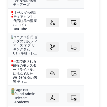
【ゼルダの伝説
ティアーズ...
【ゼルダの伝説
ティアキン】古
代石柱群の洞窟
(マヨイ） -
YouTube
ユニクロ公式 ゼ
ルダの伝説 ティ
アーズ オブ ザ
キングダム
UT（半袖・レ...
一撃で倒される
最強のモンスタ
ー『ライネル』
に挑んでみた
#9【ゼルダの伝
説 ティ...
Page not
found Admin
Telecom
Academy