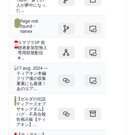
人が夢中になっ
た...
Page not
found -
Vanex
スマブラSP 視
聴者参加型無人
専用部屋配信
#...
17 aug. 2024 —
ティアキン本編
クリア後の収集
要素にも最適！
あのエア...
【ゼルダの伝説
ティアーズオブ
ザキングダム】
バグ・不具合報
告掲示板【ティ
アキン】...
【ティアキン】