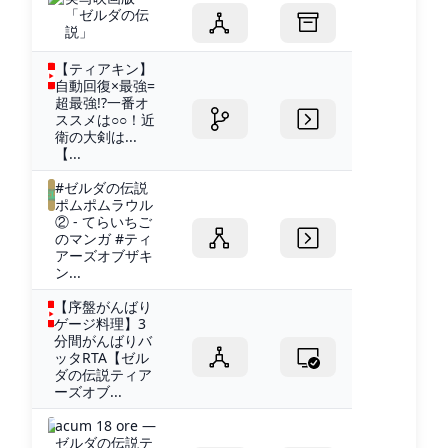
「ゼルダの伝
説」
【ティアキン】
自動回復×最強=
超最強!?一番オ
ススメは○○！近
衛の大剣は...
【...
#ゼルダの伝説
ポムポムラウル
② - てらいちご
のマンガ #ティ
アーズオブザキ
ン...
【序盤がんばり
ゲージ料理】3
分間がんばりバ
ッタRTA【ゼル
ダの伝説ティア
ーズオブ...
acum 18 ore —
ゼルダの伝説テ