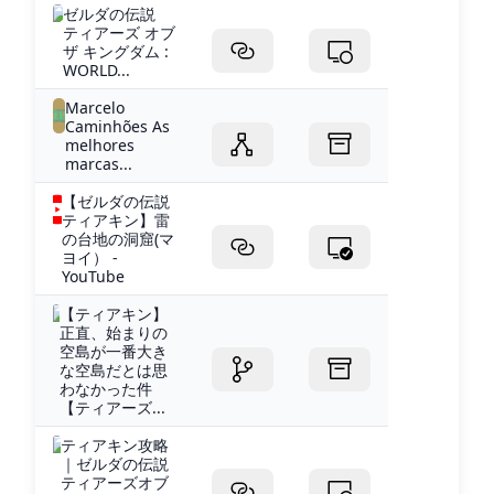
ゼルダの伝説
ティアーズ オブ
ザ キングダム :
WORLD...
Marcelo
Caminhões As
melhores
marcas...
【ゼルダの伝説
ティアキン】雷
の台地の洞窟(マ
ヨイ） -
YouTube
【ティアキン】
正直、始まりの
空島が一番大き
な空島だとは思
わなかった件
【ティアーズ...
ティアキン攻略
｜ゼルダの伝説
ティアーズオブ