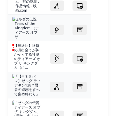
ム 砂の惑星 :
作品情報 - 映
画.com
ゼルダの伝説
Tears of the
Kingdom （テ
ィアーズ オブ
ザ ...
【最終回】終盤
の演出全てが神
がかってる社築
のティアーズ オ
ブ ザ キングダ
ム【に...
『【※ネタバ
レ】ゼルダ ティ
アキン128＊賢
者の遺志をすべ
て集め終わり』
「ゼルダの伝説
ティアーズ オブ
ザ キングダム」
1周年。多くの