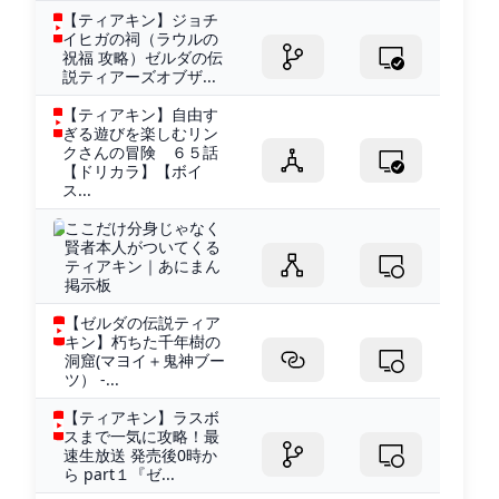
【ティアキン】ジョチ
イヒガの祠（ラウルの
祝福 攻略）ゼルダの伝
説ティアーズオブザ...
【ティアキン】自由す
ぎる遊びを楽しむリン
クさんの冒険 ６５話
【ドリカラ】【ボイ
ス...
ここだけ分身じゃなく
賢者本人がついてくる
ティアキン｜あにまん
掲示板
【ゼルダの伝説ティア
キン】朽ちた千年樹の
洞窟(マヨイ＋鬼神ブー
ツ） -...
【ティアキン】ラスボ
スまで一気に攻略！最
速生放送 発売後0時か
ら part１『ゼ...