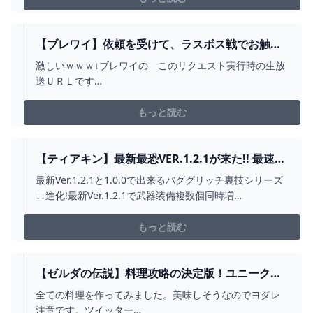
【ブレワイ】依頼を受けて、ラスボス戦でお触り
厳禁バリアを超連打されてみた【ドリカラ】【ゼ
激しいｗｗｗ↓ブレワイの このリクエスト実行時の生放
ルダの伝説ブレスオブザワイルドBOTW字幕実況
送ＵＲＬです
バグ検証】 - YOUTUBE
https://www.youtube.com/live/cxlF_jULsYg?
feature=shared&t=1921ティキンのリクエスト受付が始
もっと読む
まった、２０２３年版のリクエスト受付動画ができまし
た。https://youtu.be/4U4JL...
【ティアキン】最新最恐VER.1.2.1が来た!! 最速で
今までの主要のバグ技が出来るかどうか検証しま
最新Ver.1.2.1と1.0.0で出来るバググリッチ裏技シリーズ
した ゼルダの伝説ティアーズオブザキングダム テ
↓↓進化!最新Ver.1.2.1で武器装備複数個同時増
ィアキン TOTK バグ技裏技編 - YOUTUBE
殖!!https://youtu.be/6r--9gLTXVs↓最新Ver.1.2.1で能力移
植! これで魔王の弓5連射も作成可
もっと読む
能!!https://youtu.be/MRXEt9OjRXU...
【ゼルダの伝説】料理攻略の決定版！ユニーク・
幻すべての料理を完成させる！ブレスオブザワイ
全ての料理を作ってみました。美味しそうなのでヨダレ
ルド【NAOTIN】 - YOUTUBE
注意です。ツイッター