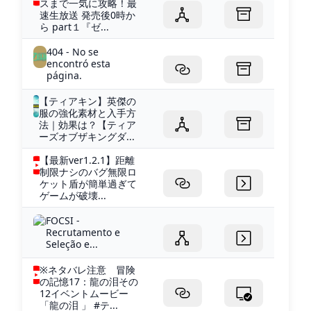
スまで一気に攻略！最
速生放送 発売後0時か
ら part１『ゼ...
404 - No se
encontró esta
página.
【ティアキン】英傑の
服の強化素材と入手方
法｜効果は？【ティア
ーズオブザキングダ...
【最新ver1.2.1】距離
制限ナシのバグ無限ロ
ケット盾が簡単過ぎて
ゲームが破壊...
FOCSI -
Recrutamento e
Seleção e...
※ネタバレ注意 冒険
の記憶17：龍の泪その
12イベントムービー
「龍の泪 」 #テ...