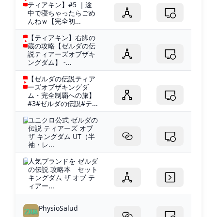
ティアキン】#5 ｜途
中で寝ちゃったらごめ
んねｗ【完全初...
【ティアキン】右脚の
蔵の攻略【ゼルダの伝
説ティアーズオブザキ
ングダム】 -...
【ゼルダの伝説ティア
ーズオブザキングダ
ム・完全制覇への旅】
#3#ゼルダの伝説#テ...
ユニクロ公式 ゼルダの
伝説 ティアーズ オブ
ザ キングダム UT（半
袖・レ...
人気ブランドを ゼルダ
の伝説 攻略本 セット
キングダム ザ オブ テ
ィアー...
PhysioSalud