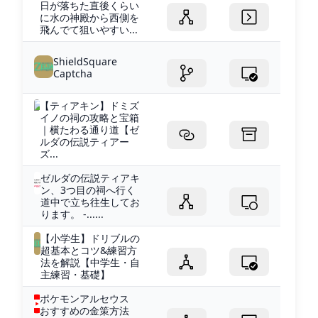
日が落ちた直後くらい
に水の神殿から西側を
飛んでて狙いやすい...
ShieldSquare
Captcha
【ティアキン】ドミズ
イノの祠の攻略と宝箱
｜横たわる通り道【ゼ
ルダの伝説ティアー
ズ...
ゼルダの伝説ティアキ
ン、3つ目の祠へ行く
道中で立ち往生してお
ります。 -......
【小学生】ドリブルの
超基本とコツ&練習方
法を解説【中学生・自
主練習・基礎】
ポケモンアルセウス
おすすめの金策方法