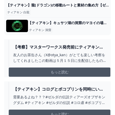
【ティアキン】龍(ドラゴン)の移動ルートと素材の集め方【ゼルダの伝説ティアーズオブザキングダム】 - アルテマ
ティアキン 白龍
【ティアキン】キュサツ湖の洞窟のマヨイの場所と行き方【ゼルダの伝説ティアーズオブザキングダム】 - ゲームウィズ
ティアキン 洞窟
【考察】マスターワークス発売前にティアキンの
時系列を確定させておこう - YOUTUBE
友人のお茶缶さん（X@otya_kan）がとても楽しい考察を
してくれましたこの動画は５月１５日に生配信したもの
の切り抜き動画になります。元配信
→https://www.youtube.com/live/XbNAj9g-eXk?
もっと読む
si=zIwn4doKTMtmzGwb
【ティアキン】コログとボコブリンを同時にいじ
めるリンク【ゼルダの伝説 ティアーズ オブ ザ キ
需要あるよね？？？#ゼルダの伝説ティアーズオブザキン
ングダム】 - YOUTUBE
グダム #ティアキン #ゼルダの伝説 #コロ虐 #ボコブリン
#乗り物 #最強 #リンク #switch
もっと読む