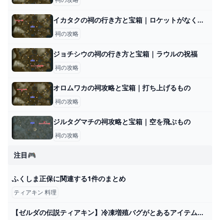
イカタクの祠の行き方と宝箱｜ロケットがなくなったら？
祠の攻略
ジョチシウの祠の行き方と宝箱｜ラウルの祝福
祠の攻略
オロムワカの祠攻略と宝箱｜打ち上げるもの
祠の攻略
ジルタグマチの祠攻略と宝箱｜空を飛ぶもの
祠の攻略
注目🎮
ふくしま正保に関連する1件のまとめ
ティアキン 料理
【ゼルダの伝説ティアキン】冷凍増殖バグがとあるアイテム集めで最高効率だった件。#ティアーズオブザキングダム #ゼルダの伝説 - YouTube