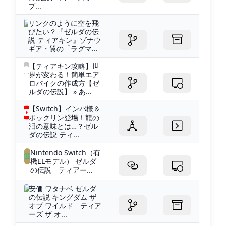
ブ...
リンクのように空を飛
びたい？『ゼルダの伝
説 ティアキン』ゾナウ
ギア・翼の「ラグマ...
【ティアキン攻略】世
界が変わる！簡単エア
ロバイクの作成方【ゼ
ルダの伝説】 » あ...
【Switch】インパ様＆
ボックリン登場！龍の
泪の意味とは…？ゼル
ダの伝説 ティ...
Nintendo Switch（有
機ELモデル） ゼルダ
の伝説 ティアー...
安価 ワタナベ ゼルダ
の伝説 キングダム ザ
オブ ワイルド ティア
ーズ ザ オ...