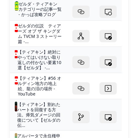
ゼルダ・ティアキン
カテゴリーの記事一覧
- かっぱ攻略ブログ
ゼルダの伝説 ティア
ーズ オブ ザ キングダ
ム TVCM 3 ストーリー
篇 -...
【ティアキン】絶対に
やってはいけない取り
返しの付かない要素10
選【ゼルダ】 -...
【ティアキン】#56 オ
ルディン地方の地上
絵、龍の泪の場所 -
YouTube
【ティアキン】割れた
ハートを回復する方
法。瘴気ダメージの回
復について【ゼルダの
伝...
アルバータで永住権申