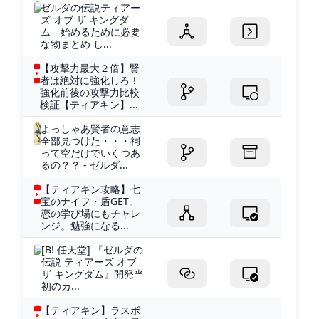
ゼルダの伝説ティアー
ズ オブ ザ キングダ
ム 始めるために必要
な物まとめ し...
【攻撃力最大２倍】賢
者は絶対に強化しろ！
強化前後の攻撃力比較
検証【ティアキン】...
よっしゃあ賢者の意志
全部見つけた・・・祠
って空だけでいくつあ
るの？？ - ゼルダ...
【ティアキン攻略】七
宝のナイフ・盾GET。
恋の学び場にもチャレ
ンジ。勉強になる...
[B! 任天堂] 『ゼルダの
伝説 ティアーズ オブ
ザ キングダム』開発当
初のカ...
【ティアキン】ラスボ