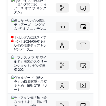
『ゼルダの伝説 ティ
アーズ オブ ザ キング
ダム』...
偉大な ゼルダの伝説
ティアーズ キングダ
ム ザ オブ ニンテン...
【ゼルダの伝説ティア
キン】2024/06/01)ゼ
ルダの伝説ティアキン
だけど、ス...
「ブレス オブ ザ ワイ
ルド」衣装のスクリー
ンショット. ゼルダ無
双 2024
ヴェルザード（転ス
ラ）の徹底解説・考察
まとめ - RENOTE リノ
ート
ティアキン俺「地上絵
みっけ！よし、龍の泪
は…」←この時