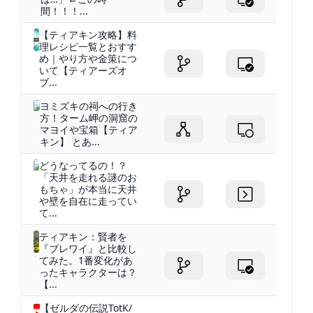
間！！！...
【ティアキン攻略】料
理レシピ一覧とおすす
め｜やり方や金策につ
いて【ティアーズオ
ブ...
ヨミズキの祠への行き
方！ターム岬の洞窟の
マヨイや宝箱【ティア
キン】 とあ...
どうなってるの！？
「天井を走れる謎のお
もちゃ」が本当に天井
や壁を自在に走ってい
て...
ティアキン：賢者を
『ブレワイ』と比較し
てみた。1番変化があ
ったキャラクターは？
【...
【ゼルダの伝説TotK/