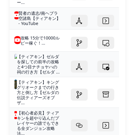
ー...
賢者の遺志/南ヘブラ
空諸島【ティアキン】
- YouTube
攻略 15分で10000ル
ピー稼ぐ！...
【ティアキン】ゼルダ
を探しての前半の攻略
と4つ目ナチョヤハの
祠の行き方【ゼルダ ...
【ティアキン】キング
グリオークまでの行き
方と倒し方【ゼルダの
伝説ティアーズオブ
ザ...
【初心者必見】ティア
キンを超やり込んだプ
レイヤーの誰でもでき
る全ダンジョン攻略
法...