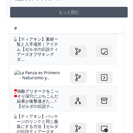
→https://twitter.com/mokkosutarou @mokkosutarouゾ
ンビナイト系→https://www.youtube.com/watch?
もっと読む
v=vaqRYLaFFOQおすすめＰＴ系→https://...
#
【ティアキン】素材一
覧と入手場所｜アイテ
ム【ゼルダの伝説ティ
アーズオブザキング
ダ...
La Panza es Primero
- Naturismo y...
強敵グリオークをこっ
そり深穴にぶちこんだ
結果が衝撃過ぎた...！
【ゼルダの伝説テ...
【ティアキン】パッケ
ージのリンクと同じ服
装にする方法【ゼルダ
の伝説ティアーズオ