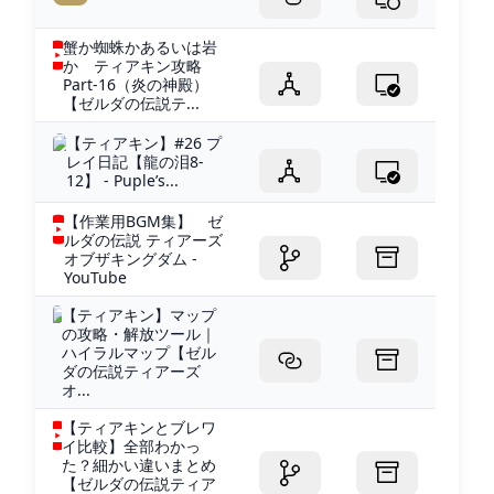
蟹か蜘蛛かあるいは岩
か ティアキン攻略
Part‐16（炎の神殿）
【ゼルダの伝説テ...
【ティアキン】#26 プ
レイ日記【龍の泪8-
12】 - Puple’s...
【作業用BGM集】 ゼ
ルダの伝説 ティアーズ
オブザキングダム -
YouTube
【ティアキン】マップ
の攻略・解放ツール｜
ハイラルマップ【ゼル
ダの伝説ティアーズ
オ...
【ティアキンとブレワ
イ比較】全部わかっ
た？細かい違いまとめ
【ゼルダの伝説ティア