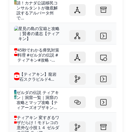
請！カナダ公認移民コ
ンサルタントが徹底解
説するアルバータ州
で...
星見の島の宝箱と攻略
｜賢者の遺志【ティア
キン】
45秒でわかる瘴気対策
料理 #ゼルダの伝説 #
ティアキン#攻略 -...
【ティアキン】龍岩
石スクラビルド4...
ゼルダの伝説 ティアキ
ン｜洞窟一覧｜洞窟の
攻略とマップ攻略【テ
ィアーズオブザキン...
ティアキン 変すぎるワ
ザだらけ！モドレコの
意外な小技１４ ゼルダ