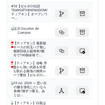
#18【ゼルダの伝説
TEARSofTHEKINGDOM/
ティアキン】オープンワ
ー...
El Escultor de
Cuerpos
【ティアキン】最新版
キースの目玉バグ無し
無限回収が超簡単!!数
分で100個余裕で...
【ティアキン】攻略 序
盤から強い武器を何度
も取れる最強の無限ル
ープ裏技【ゼルダの...
10 iul. 2024 — 思い出
の服を強化したいなら
各種1個ずつ要る。あ
とは...
【ティアキン】白龍は