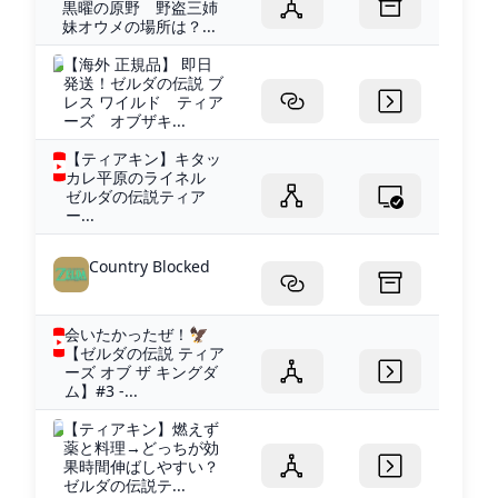
黒曜の原野 野盗三姉
妹オウメの場所は？...
【海外 正規品】 即日
発送！ゼルダの伝説 ブ
レス ワイルド ティア
ーズ オブザキ...
【ティアキン】キタッ
カレ平原のライネル
ゼルダの伝説ティア
ー...
Country Blocked
会いたかったぜ！🦅
【ゼルダの伝説 ティア
ーズ オブ ザ キングダ
ム】#3 -...
【ティアキン】燃えず
薬と料理→どっちが効
果時間伸ばしやすい？
ゼルダの伝説テ...