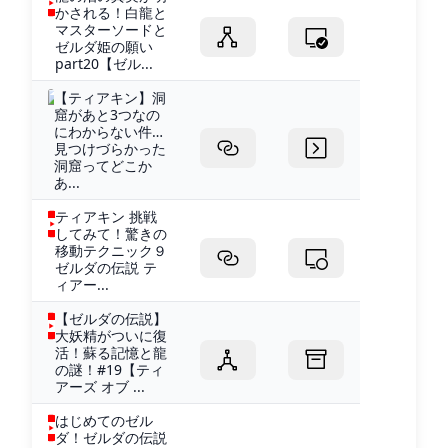
かされる！白龍と
マスターソードと
ゼルダ姫の願い
part20【ゼル...
【ティアキン】洞
窟があと3つなの
にわからない件…
見つけづらかった
洞窟ってどこか
あ...
ティアキン 挑戦
してみて！驚きの
移動テクニック９
ゼルダの伝説 テ
ィアー...
【ゼルダの伝説】
大妖精がついに復
活！蘇る記憶と龍
の謎！#19【ティ
アーズ オブ ...
はじめてのゼル
ダ！ゼルダの伝説