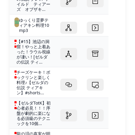
イルド ティアー
ズ オブザキ...
ゆっくり霊夢テ
ィアキン料理10
mp3
【#15】池辺の洞
窟！やっと上着あ
った！ラウル視線
が凄い！[ゼルダ
の伝説 ティ...
チーズケーキ！ボ
ックリンと楽しく
料理♪【ゼルダの
伝説 ティアキ
ン】#shorts...
【ゼルダTotK】初
心者必見！！！序
盤が劇的に楽にな
る必須級のテクニ
ックを10個...
龍の泪の真実が明