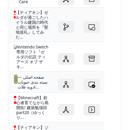
Care
【ティアキン】ゼ
ルダが過ごしたハ
イラル建国の時代
と同じ場所を『聖
地巡礼』してみ
た...
Nintendo Switch
専用ソフト『ゼ
ルダの伝説 ティ
アーズ オブ ザ
キ...
صفحه اصلی —
بسته بندی حبوبات
ادویه غلات...
【Minecraft】初
心者育てながら島
開拓! 建築勉強回
part20（ゆっく
り...
【ティアキン】ジ