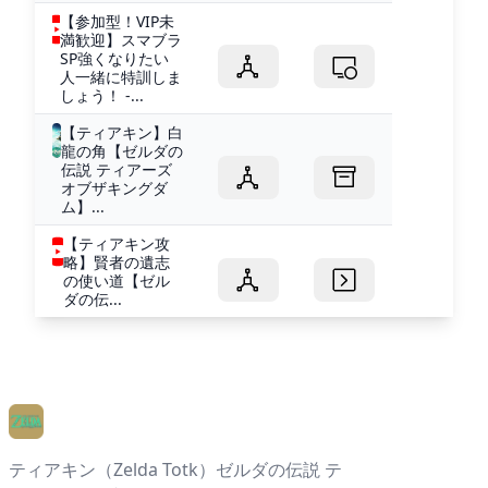
【参加型！VIP未
満歓迎】スマブラ
SP強くなりたい
人一緒に特訓しま
しょう！ -...
【ティアキン】白
龍の角【ゼルダの
伝説 ティアーズ
オブザキングダ
ム】...
【ティアキン攻
略】賢者の遺志
の使い道【ゼル
ダの伝...
ティアキン（Zelda Totk）ゼルダの伝説 テ