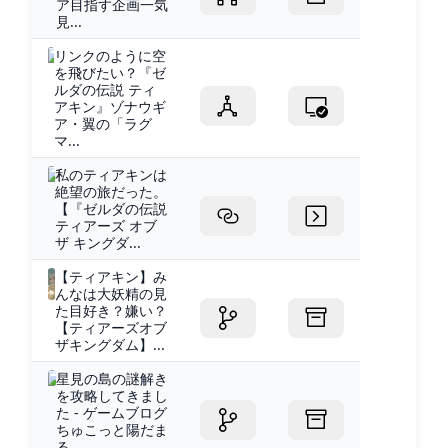
ア目指す企画一気
見...
リンクのように空
を飛びたい？『ゼ
ルダの伝説 ティ
アキン』ゾナウギ
ア・翼の「ラグ
マ...
私のティアキンは
絶望の旅だった。
【『ゼルダの伝説
ティアーズ オブ
ザ キングダ...
【ティアキン】み
んなは大妖精の見
た目好き？嫌い？
【ティアーズオブ
ザキングダム】...
星見の島の謎解き
を攻略してきまし
た - ゲームブログ
ちゅこっと陽だま
る