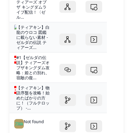
ティアーズ オブ
ザ キングダムラ
イブ配信！〈ゼ
ル...
【ティアキン】白
龍のウロコ 図鑑
に載らない素材 -
ゼルダの伝説 テ
ィアーズ...
#1【ゼルダの伝
説】ティアーズオ
ブザキングダム攻
略：姫との別れ、
宿敵の復...
【ティアキン】物
語序盤を攻略！始
めたばかりの方
に！（フルテロッ
プ） -...
Not found