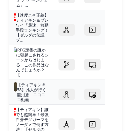
オブ ザ キングダ
ム』...
【速度こそ正義】
ティアキン＆ブレ
ワイ「最速」移動
手段ランキング！
【ゼルダの伝説
ブ...
JRPG定番の誰か
に朝起こされるシ
ーンからはじま
る、この作品はな
んでしょうか？
【...
【ティアキン＃
58】凡人が行く
龍泪旅 - ニコニ
コ動画
【ティアキン】誰
でも超簡単！最強
白蒼デグガーマを
ノーダメで倒す方
法！【ゼルダの