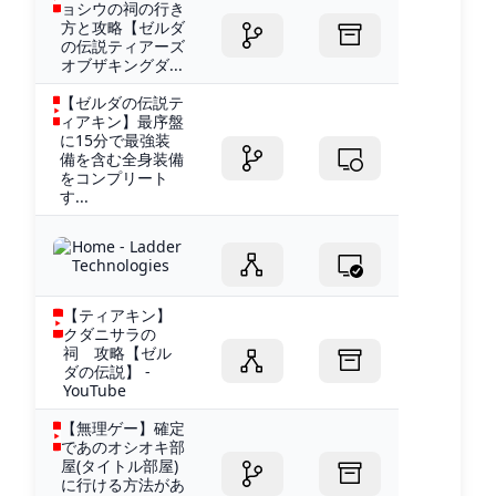
ョシウの祠の行き
方と攻略【ゼルダ
の伝説ティアーズ
オブザキングダ...
【ゼルダの伝説テ
ィアキン】最序盤
に15分で最強装
備を含む全身装備
をコンプリート
す...
Home - Ladder
Technologies
【ティアキン】
クダニサラの
祠 攻略【ゼル
ダの伝説】 -
YouTube
【無理ゲー】確定
であのオシオキ部
屋(タイトル部屋)
に行ける方法があ