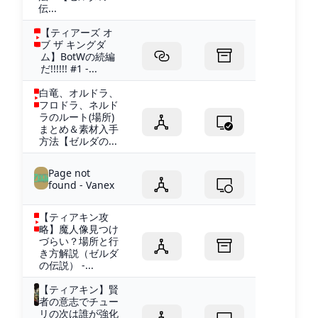
伝...
【ティアーズ オ
ブ ザ キングダ
ム】BotWの続編
だ!!!!!! #1 -...
白竜、オルドラ、
フロドラ、ネルド
ラのルート(場所)
まとめ＆素材入手
方法【ゼルダの...
Page not
found - Vanex
【ティアキン攻
略】魔人像見つけ
づらい？場所と行
き方解説（ゼルダ
の伝説） -...
【ティアキン】賢
者の意志でチュー
リの次は誰が強化