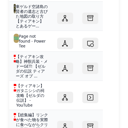
東ゲルド空諸島の
賢者の遺志と古び
た地図の取り方
【ティアキン】
とあるゲー...
Page not
found - Power
Tee
【ティアキン攻
略】神獣兵装・メ
ドーGET! 【ゼル
ダの伝説 ティア
ーズ オブ ...
【ティアキン】
ガタニシシの祠
攻略【ゼルダの
伝説】 -
YouTube
【総集編】リンク
が食べた物を実際
に食べながらクリ