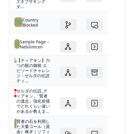
ズオブザキング
ダ...
Country
Blocked
Sample Page –
Nebilimcen
【ティアキン】六
つの龍の御前 エ
ピソードチャレン
ジ - ゼルダの伝説
ティ...
ゼルダの伝説_テ
ィアキン_「賢者
の遺志」強化前後
でどれくらい違い
があるか教えま...
賢者の石を利用し
た大量コール（資
金）稼ぎ｜ソフィ