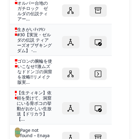
オルパー台地の
ガチロック ゼ
ルダの伝説ティ
アー...
生きがいﾃｨｱｷﾝ
#30【実況・ゼル
ダの伝説 ティア
ーズオブザキング
ダム】 -...
ゴロンの腕輪を使
いこなせ!!激ムズ
なドドンゴの洞窟
を攻略!!リメイク
版実...
【生ティキン】依
頼を受けて、洞窟
にいる骨ボコの挙
動がおかしい生放
送【ドリカラ】
【...
Page not
found – Enaya