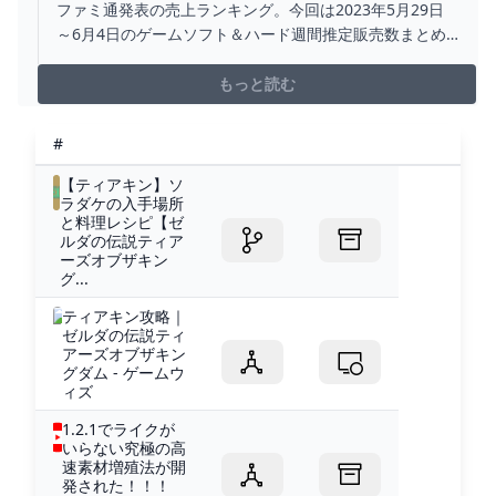
の伝説 ティアーズ オブ ザ キングダム』が首位
ファミ通発表の売上ランキング。今回は2023年5月29日
に！ 『世界樹の迷宮』『スト6』など注目作もト
～6月4日のゲームソフト＆ハード週間推定販売数まとめ
ップ10入り【5/29～6/4】 ゲーム・エンタメ最新
をお届け。
情報のファミ通.COM
もっと読む
#
【ティアキン】ソ
ラダケの入手場所
と料理レシピ【ゼ
ルダの伝説ティア
ーズオブザキン
グ...
ティアキン攻略｜
ゼルダの伝説ティ
アーズオブザキン
グダム - ゲームウ
ィズ
1.2.1でライクが
いらない究極の高
速素材増殖法が開
発された！！！