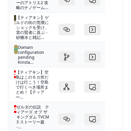
ーのアトリエ2 攻
略のナノゲーム...
【ティアキン】ゲ
ルドの街の荒廃に
ショックを受け、
雷の賢者に喜ぶ -
砂糖水と雑記...
Domain
configuration
pending
Kinsta...
【ティアキン】空
島はこの６カ所だ
けは行こう！空島
で行くべき場所ま
とめ！【ティア
ー...
ゼルダの伝説 テ
ィアーズ オブ ザ
キングダム TVCM
3 ストーリー篇
-...