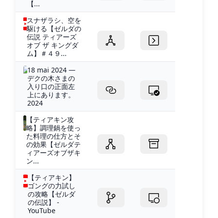
【...
スナザラシ、空を
駆ける【ゼルダの
伝説 ティアーズ
オブ ザ キングダ
ム】＃４９...
18 mai 2024 —
デクの木さまの
入り口の正面左
上にあります。
2024
【ティアキン攻
略】調理鍋を使っ
た料理の仕方とそ
の効果【ゼルダテ
ィアーズオブザキ
ン...
【ティアキン】
ゴングの力試し
の攻略【ゼルダ
の伝説】 -
YouTube