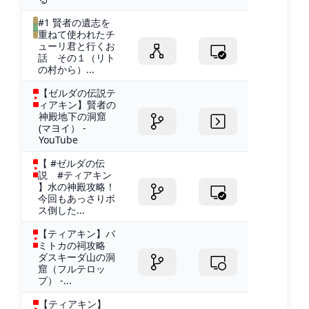
#1 賢者の遺志を
重ねて使われたチ
ューリ君と行くお
話 その１（リト
の村から）...
【ゼルダの伝説テ
ィアキン】賢者の
神殿地下の洞窟
(マヨイ） -
YouTube
【 #ゼルダの伝
説 #ティアキン
】水の神殿攻略！
今回もあっさりボ
ス倒した...
【ティアキン】バ
ミトカの祠攻略
ダスキーダ山の洞
窟（フルテロッ
プ） -...
【ティアキン】