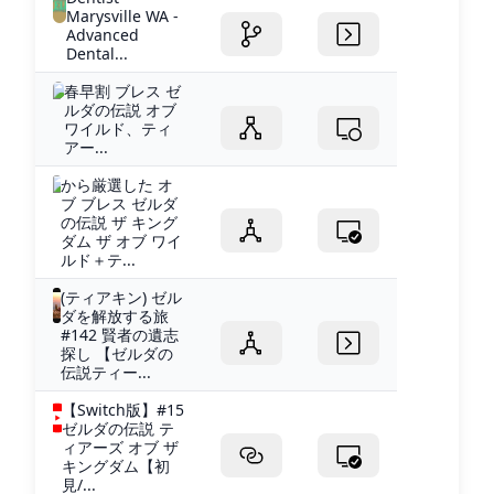
Marysville WA -
Advanced
Dental...
春早割 ブレス ゼ
ルダの伝説 オブ
ワイルド、ティ
アー...
から厳選した オ
ブ ブレス ゼルダ
の伝説 ザ キング
ダム ザ オブ ワイ
ルド＋テ...
(ティアキン) ゼル
ダを解放する旅
#142 賢者の遺志
探し 【ゼルダの
伝説ティー...
【Switch版】#15
ゼルダの伝説 テ
ィアーズ オブ ザ
キングダム【初
見/...