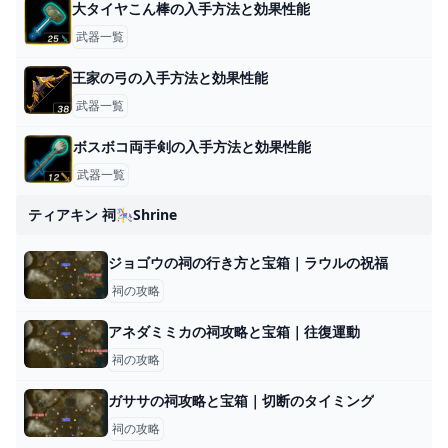
大タイヤこん棒の入手方法と効果性能
武器一覧
王家の弓の入手方法と効果性能
武器一覧
ボスボコ両手剣の入手方法と効果性能
武器一覧
ティアキン 祠🎠shrine
ジョゴウの祠の行き方と宝箱｜ラウルの祝福
祠の攻略
アネダミミカの祠攻略と宝箱｜往復運動
祠の攻略
ガササの祠攻略と宝箱｜切断のタイミング
祠の攻略