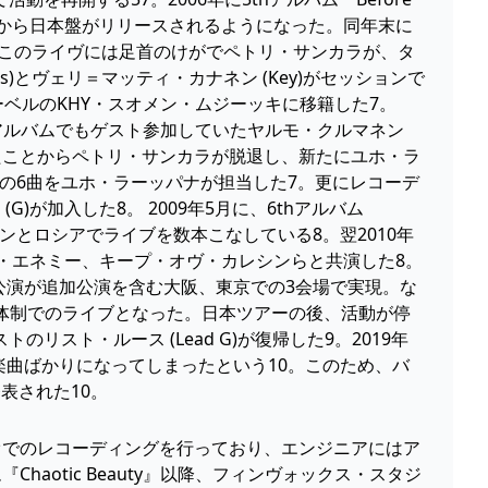
ーベルから日本盤がリリースされるようになった。同年末に
。このライヴには足首のけがでペトリ・サンカラが、タ
とヴェリ＝マッティ・カナネン (Key)がセッションで
ベルのKHY・スオメン・ムジーッキに移籍した7。
thアルバムでもゲスト参加していたヤルモ・クルマネン
なったことからペトリ・サンカラが脱退し、新たにユホ・ラ
りの6曲をユホ・ラーッパナが担当した7。更にレコーデ
)が加入した8。 2009年5月に、6thアルバム
ザ・ドーンとロシアでライブを数本こなしている8。翌2010年
加。アーチ・エネミー、キープ・オヴ・カレシンらと共演した8。
の初来日公演が追加公演を含む大阪、東京での3会場で実現。な
名体制でのライブとなった。日本ツアーの後、活動が停
リスト・ルース (Lead G)が復帰した9。2019年
い楽曲ばかりになってしまったという10。このため、バ
発表された10。
オでのレコーディングを行っており、エンジニアにはア
aotic Beauty』以降、フィンヴォックス・スタジ