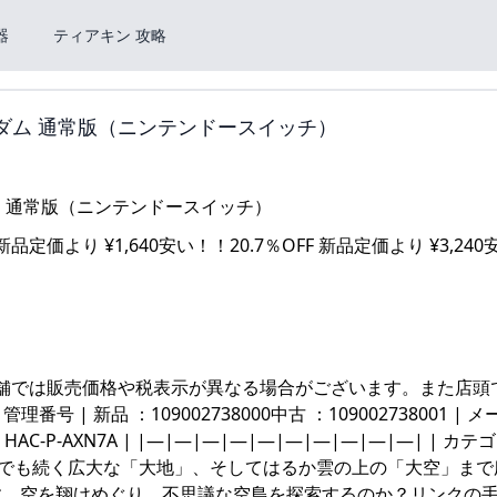
器
ティアキン 攻略
ングダム 通常版（ニンテンドースイッチ）
 新品定価より ¥1,640安い！！20.7％OFF 新品定価より ¥3,24
店舗では販売価格や税表示が異なる場合がございます。また店頭
 新品 ：109002738000中古 ：109002738001 | メ
番 | HAC-P-AXN7A | |—|—|—|—|—|—|—|—|—|—| | カテゴリ
 どこまでも続く広大な「大地」、そしてはるか雲の上の「大空」ま
す。空を翔けめぐり、不思議な空島を探索するのか？リンクの