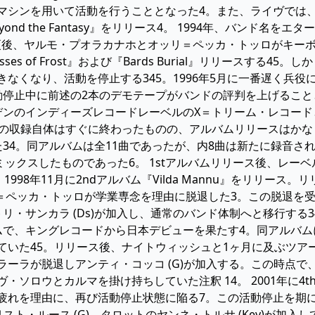
マシンを用いて活動を行うこととなった4。また、ライヴでは
ond the Fantasy』をリリース4。 1994年、バンド名を
更後、ヤルモ・プオラカナホとオッリ＝ペッカ・トッロがキー
oddesses of Frost』および『Bards Burial』リリー
きなくなり、活動を停止する345。1996年5月に一番遅く兵
動停止中に前述の2本のデモテープがバンドの評判を上げるこ
デンのインディーズレコードレーベルのX＝トリーム・レコードと
収録自体はすぐに終わったものの、アルバムリリースはかなり遅れ、1s
34。同アルバムは全11曲であったが、内8曲は新たに録音され
をリミックスしたものであった6。 1stアルバムリリース後、
。1998年11月に2ndアルバム『Vilda Mannu』をリリ
リ＝ペッカ・トッロが学業専念を理由に脱退した3。この脱退を受
ペトリ・サンカラ (Ds)が加入し、通常のバンド体制へと移行する345。2
ムで、キングレコードから日本デビューを果たす4。同アルバ
ていた45。リリース後、ナイトウィッシュと1ヶ月に及ぶツア
ラーラが脱退しアンティ・コッコ (G)が加入する。この時点
ソロウとカルマを掛け持ちしていた注釈 14。 2001年に4thアルバム
疲れを理由に、再び活動停止状態に陥る7。この活動停止を期
、リスト・ルース (G)、タロットのヤンネ・トルサ (Key)が加入して