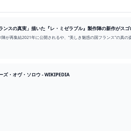
ランスの真実」描いた『レ・ミゼラブル』製作陣の新作がスゴ
望まれざる者』 映画 BANGER!!!（バンガー） 映画愛、爆発!!!
陣が再集結2021年に公開されるや、“美しき魅惑の国フランス”の真
・オヴ・ソロウ - WIKIPEDIA