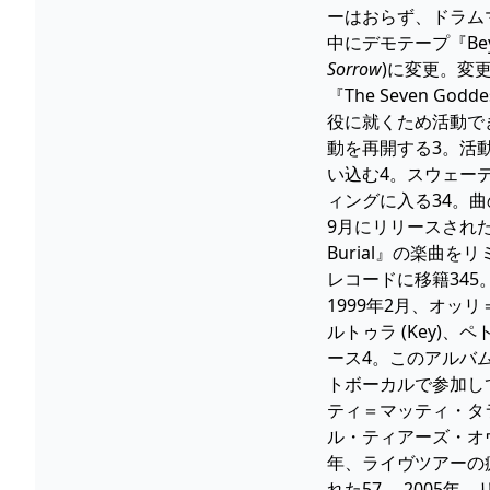
ーはおらず、ドラム
中にデモテープ『Bey
Sorrow
)に変更。変
『The Seven G
役に就くため活動で
動を再開する3。活
い込む4。スウェー
ィングに入る34。曲の
9月にリリースされた
Burial』の楽曲
レコードに移籍345
1999年2月、オッ
ルトゥラ (Key)、
ース4。このアルバ
トボーカルで参加し
ティ＝マッティ・タ
ル・ティアーズ・オヴ・
年、ライヴツアーの
れた57。 2005年