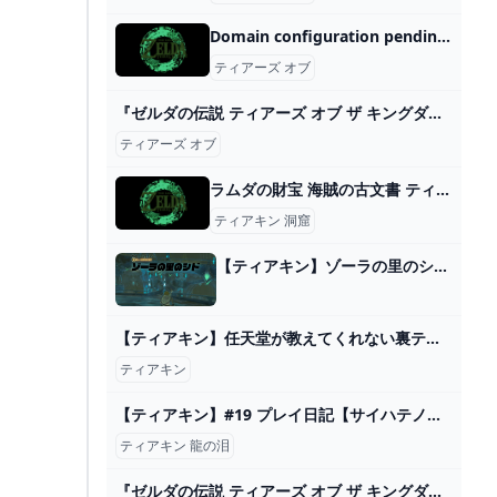
Domain configuration pending Kinsta WordPress Hosting
ティアーズ オブ
『ゼルダの伝説 ティアーズ オブ ザ キングダム』開発当初のカオス状態映像にみんなほっこり。任天堂でもはじめは失敗する - AUTOMATON
ティアーズ オブ
ラムダの財宝 海賊の古文書 ティアキン 攻略の虎（ゼルダ ティアーズオブザキングダム）
ティアキン 洞窟
【ティアキン】ゾーラの里のシド攻略【ゼルダの伝説ティアーズオブザキングダム】 - ゲームウィズ
【ティアキン】任天堂が教えてくれない裏テクニック5選【ゆっくり解説】 - YouTube
ティアキン
【ティアキン】#19 プレイ日記【サイハテノ島、龍の泪4-5】+α - Puple’s books
ティアキン 龍の泪
『ゼルダの伝説 ティアーズ オブ ザ キングダム』が1851万本の販売を記録！ ：RTN 8/4 2023 - YouTube