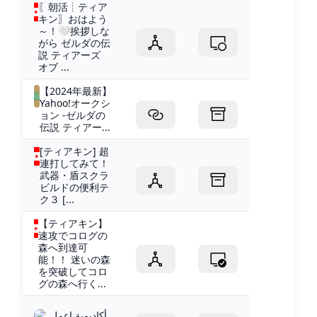
〖朝活┊ティア
キン〗おはよう
～！🤍挨拶しな
がら ゼルダの伝
説 ティアーズ
オブ ...
【2024年最新】
Yahoo!オークシ
ョン -ゼルダの
伝説 ティアー...
[ティアキン] 超
連打してみて！
武器・盾スクラ
ビルドの便利テ
ク３ [...
【ティアキン】
速攻でコログの
森へ到達可
能！！ 迷いの森
を突破してコロ
グの森へ行く...
أكاديمية إعمل