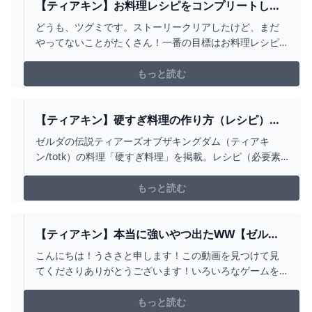
【ティアキン】お料理レシピをコンプリートした
い！ストーリークリア後の料理の旅！【ゼルダの
どうも、ツグミです。ストーリークリアしたけど、まだ
伝説 ティアーズオブザキングダム】 - YOUTUBE
やってないことがたくさん！一番の目標はお料理レシピ
コンプリート！攻略などは一切見ない！※ ネタバレ・ア
ドバイスコメント禁止 ※自分で考えてプレイしたいの
もっと読む
で、ヒントやアドバイスは禁止です。ルールを守って、
楽しい配信にしていこう！#ティアキン #ゼルダの伝説 #
ゼルダ...
【ティアキン】硬すぎ料理の作り方（レシピ）と
効果【ゼルダの伝説ティアーズオブザキングダ
ゼルダの伝説ティアーズオブザキングダム（ティアキ
ム】 - 神ゲー攻略
ン/totk）の料理「硬すぎ料理」を掲載。レシピ（必要素
材）や効果などについても紹介しています。
もっと読む
【ティアキン】本当に強いやつ出たWW【ゼルダ
の伝説 ティアーズ オブ ザ キングダム】#SHORTS
こんにちは！うささと申します！この動画を見つけて見
- YOUTUBE
てくださりありがとうございます！いろいろなゲームを
実況しています。アホな実況チャンネルですので気軽に
見て行ってください(*- -)(*_ _)火曜と木曜はお休みで、
もっと読む