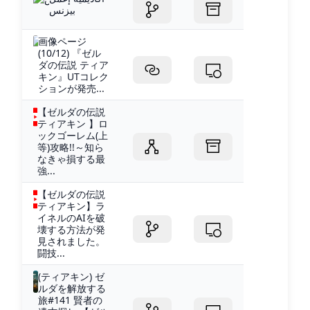
بيزنس
画像ページ
(10/12) 『ゼル
ダの伝説 ティア
キン』UTコレク
ションが発売...
【ゼルダの伝説
ティアキン 】ロ
ックゴーレム(上
等)攻略!!～知ら
なきゃ損する最
強...
【ゼルダの伝説
ティアキン】ラ
イネルのAIを破
壊する方法が発
見されました。
闘技...
(ティアキン) ゼ
ルダを解放する
旅#141 賢者の