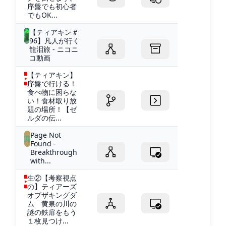
序盤でも初心者
でもOK...
【ティアキン＃
96】凡人が行く
龍泪旅 - ニコニ
コ動画
【ティアキン】
序盤で行ける！
食べ物に困らな
い！食材取り放
題の場所！【ゼ
ルダの伝...
Page Not
Found -
Breakthrough
with...
生②【考察視点
の】ティアーズ
オブザキングダ
ム 黄泉の川の
謎の鉄扉をもう
１枚見つけ...