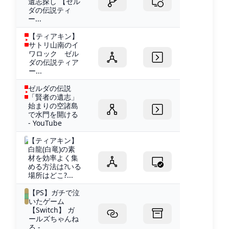
遺志探し 【ゼル
ダの伝説ティ
ー...
【ティアキン】
サトリ山南のイ
ワロック ゼル
ダの伝説ティア
ー...
ゼルダの伝説
「賢者の遺志」
始まりの空諸島
で水門を開ける
- YouTube
【ティアキン】
白龍(白竜)の素
材を効率よく集
める方法は?いる
場所はどこ?...
【PS】ガチで泣
いたゲーム
【Switch】 ガ
ールズちゃんね
る -...