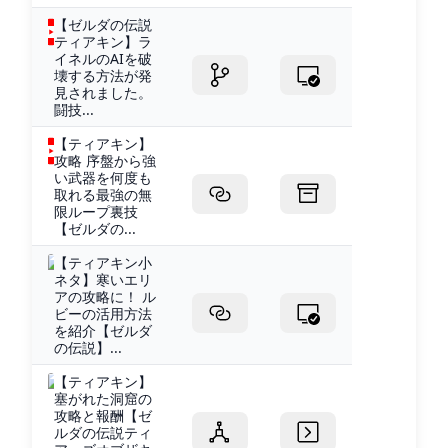
【ゼルダの伝説
ティアキン】ラ
イネルのAIを破
壊する方法が発
見されました。
闘技...
【ティアキン】
攻略 序盤から強
い武器を何度も
取れる最強の無
限ループ裏技
【ゼルダの...
【ティアキン小
ネタ】寒いエリ
アの攻略に！ ル
ビーの活用方法
を紹介【ゼルダ
の伝説】...
【ティアキン】
塞がれた洞窟の
攻略と報酬【ゼ
ルダの伝説ティ