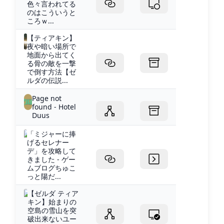
色々言われてる
のはこういうと
ころｗ...
【ティアキン】
夜や暗い場所で
地面から出てく
る骨の敵を一撃
で倒す方法【ゼ
ルダの伝説...
Page not
found - Hotel
Duus
「ミジャーに捧
げるセレナー
デ」を攻略して
きました - ゲー
ムブログちゅこ
っと陽だ...
【ゼルダ ティア
キン】始まりの
空島の雪山を突
破出来ないユー