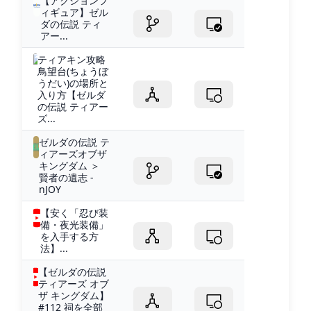
【アクションフ
ィギュア】ゼル
ダの伝説 ティ
アー...
ティアキン攻略
鳥望台(ちょうぼ
うだい)の場所と
入り方【ゼルダ
の伝説 ティアー
ズ...
ゼルダの伝説 テ
ィアーズオブザ
キングダム ＞
賢者の遺志 -
nJOY
【安く「忍び装
備・夜光装備」
を入手する方
法】...
【ゼルダの伝説
ティアーズ オブ
ザ キングダム】
#112 祠を全部