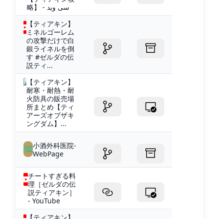
略】 - سی وید
【ティアキン】
ミネルゴーレム
の攻撃だけで白
銀ライネルを倒
す #ゼルダの伝
説ティ...
【ティアキン】
耐寒・耐熱・耐
火防具の販売場
所まとめ【ティ
アーズオブザキ
ングダム】...
小酒外科医院-
WebPage
チートすぎる料
理［ゼルダの伝
説ティアキン］
- YouTube
【ティアキン】