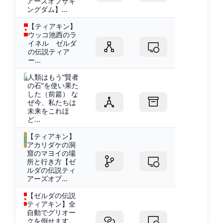
アーズオブザキ
ングダム】...
【ティアキン】
ウッコ池西のラ
イネル ゼルダ
の伝説ティア
ー...
人類はもう“賢者
の石”を使い果た
した（前篇） な
ぜ今、私たちは
未来をこれほ
ど...
【ティアキン】
アカリダケの洞
窟のマヨイの場
所と行き方【ゼ
ルダの伝説ティ
アーズオブ...
【ゼルダの伝説
ティアキン】全
自動でグリオー
クを倒せます。