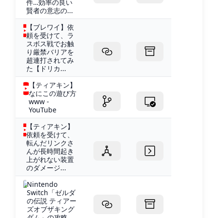
件…効率の良い
賢者の意志の...
【ブレワイ】依
頼を受けて、ラ
スボス戦でお触
り厳禁バリアを
超連打されてみ
た【ドリカ...
【ティアキン】
なにこの遊び方
www -
YouTube
【ティアキン】
依頼を受けて、
転んだリンクさ
んが長時間起き
上がれない装置
のダメージ...
Nintendo
Switch「ゼルダ
の伝説 ティアー
ズオブザキング
ダム」の攻略...