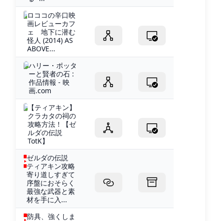
ロココの辛口映
画レビューカフ
ェ 地下に潜む
怪人 (2014) AS
ABOVE...
ハリー・ポッタ
ーと賢者の石 :
作品情報 - 映
画.com
【ティアキン】
クラカタの祠の
攻略方法！【ゼ
ルダの伝説
TotK】
ゼルダの伝説
ティアキン攻略
寄り道しすぎて
序盤におそらく
最強な武器と素
材を手に入...
防具、強くしま