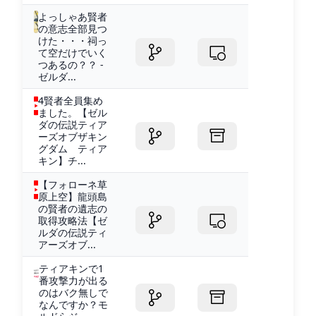
よっしゃあ賢者
の意志全部見つ
けた・・・祠っ
て空だけでいく
つあるの？？ -
ゼルダ...
4賢者全員集め
ました。【ゼル
ダの伝説ティア
ーズオブザキン
グダム ティア
キン】チ...
【フォローネ草
原上空】龍頭島
の賢者の遺志の
取得攻略法【ゼ
ルダの伝説ティ
アーズオブ...
ティアキンで1
番攻撃力が出る
のはバク無しで
なんですか？モ