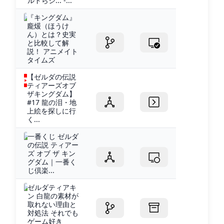
ルドらジ... -...
『キングダム』
龐煖（ほうけ
ん）とは？史実
と比較して解
説！ アニメイト
タイムズ
【ゼルダの伝説
ティアーズオブ
ザキングダム】
#17 龍の泪・地
上絵を探しに行
く...
一番くじ ゼルダ
の伝説 ティアー
ズ オブ ザ キン
グダム｜一番く
じ倶楽...
ゼルダティアキ
ン 白龍の素材が
取れない理由と
対処法 それでも
ゲーム好き