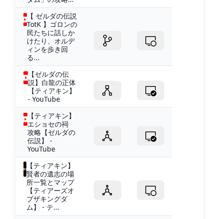
【 ゼルダの伝説
TotK 】ゴロンの
民たちに話しか
けたり、オルデ
ィンを歩き回
る...
【ゼルダの伝
説】白龍の正体
【ティアキン】
- YouTube
【ティアキン】
エショセの祠
攻略【ゼルダの
伝説】 -
YouTube
【ティアキン】
賢者の遺志の場
所一覧とマップ
【ティアーズオ
ブザキングダ
ム】 - テ...