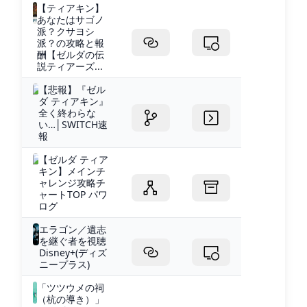
【ティアキン】
あなたはサゴノ
派？クサヨシ
派？の攻略と報
酬【ゼルダの伝
説ティアーズ...
【悲報】『ゼル
ダ ティアキン』
全く終わらな
い…│SWITCH速
報
【ゼルダ ティア
キン】メインチ
ャレンジ攻略チ
ャートTOP パワ
ログ
エラゴン／遺志
を継ぐ者を視聴
Disney+(ディズ
ニープラス)
「ツツウメの祠
（杭の導き）」