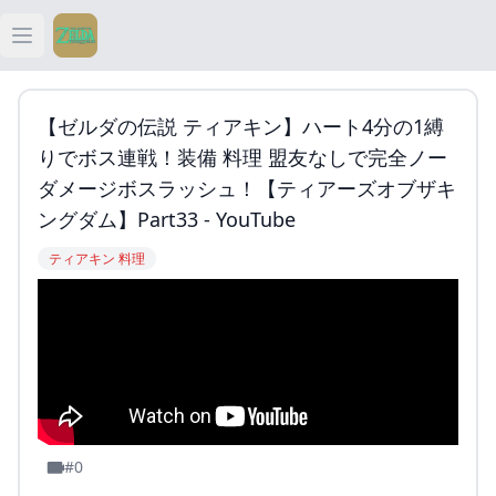
Open main menu
ティアキン
【ゼルダの伝説 ティアキン】ハート4分の1縛
ティアキン 祠
りでボス連戦！装備 料理 盟友なしで完全ノー
ダメージボスラッシュ！【ティアーズオブザキ
ティアキン 武器
ングダム】Part33 - YouTube
ティアキン 料理
ティアキン 攻略
#0