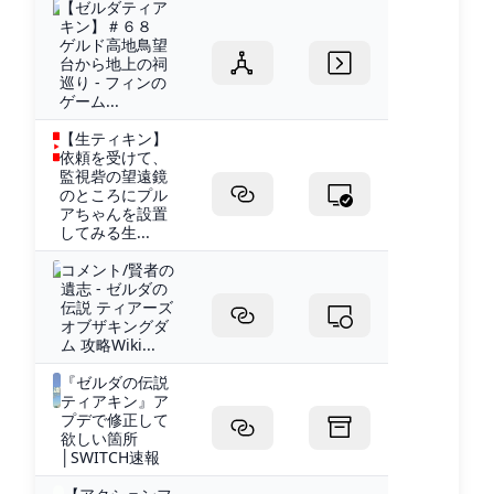
【ゼルダティア
キン】＃６８
ゲルド高地鳥望
台から地上の祠
巡り - フィンの
ゲーム...
【生ティキン】
依頼を受けて、
監視砦の望遠鏡
のところにプル
アちゃんを設置
してみる生...
コメント/賢者の
遺志 - ゼルダの
伝説 ティアーズ
オブザキングダ
ム 攻略Wiki...
『ゼルダの伝説
ティアキン』ア
プデで修正して
欲しい箇所
│SWITCH速報