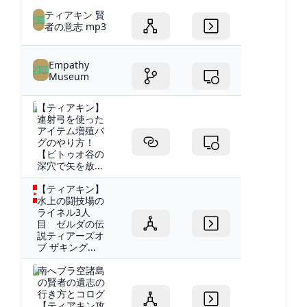
ティアキン 賢
者の意志 mp3
Empathy
Museum
【ティアキン】
連射弓を使った
アイテム増殖バ
グのやり方！
【ビトゥオ谷の
深穴で矢を放...
【ティアキン】
水上の闘技場の
ライネル3人
目 ゼルダの伝
説ティアーズオ
ブ ザキング...
南へブラ空諸島
の賢者の遺志の
行き方とコログ
【ティアキン攻