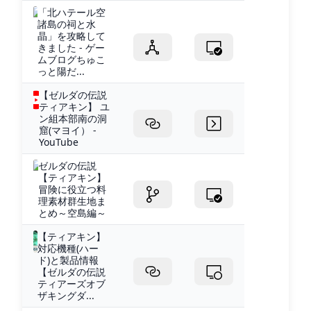
「北ハテール空
諸島の祠と水
晶」を攻略して
きました - ゲー
ムブログちゅこ
っと陽だ...
【ゼルダの伝説
ティアキン】 ユ
ン組本部南の洞
窟(マヨイ） -
YouTube
ゼルダの伝説
【ティアキン】
冒険に役立つ料
理素材群生地ま
とめ～空島編～
【ティアキン】
対応機種(ハー
ド)と製品情報
【ゼルダの伝説
ティアーズオブ
ザキングダ...