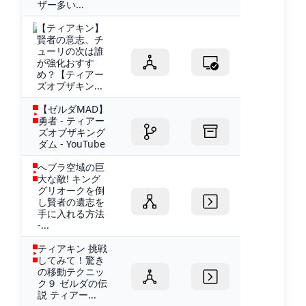
ザー多い...
【ティアキン】
賢者の意志、チ
ューリの次は誰
が強化おすす
め？【ティアー
ズオブザキン...
【ゼルダMAD】
勇者 - ティアー
ズオブザキング
ダム - YouTube
へブラ空域の巨
大な敵! キング
グリオークを倒
し賢者の遺志を
手に入れる方法
-...
ティアキン 挑戦
してみて！驚き
の移動テクニッ
ク９ ゼルダの伝
説 ティアー...