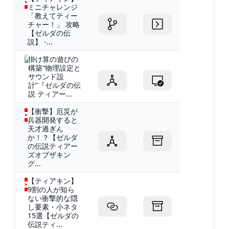
ミニチャレンジ
「教えてティー
チャー！」 攻略
【ゼルダの伝
説】 -...
掛け算の遊びの
構築“物理設定と
サウンド設
計”『ゼルダの伝
説 ティアー...
【衝撃】厄災が
兵器開発すると
天才過ぎん
か！？【ゼルダ
の伝説ティアー
ズオブザキン
グ...
【ティアキン】
9割の人が知ら
ない衝撃的な隠
し要素・小ネタ
15選【ゼルダの
伝説ティ...