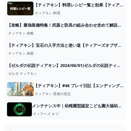
【ティアキン】料理レシピ一覧と効果【ティアーズオブザキングダム】 - ティアキン攻略Wiki Gamerch
ティアキン 料理
【攻略】最強装備特集！武器と防具の組み合わせ含めて解説します【ゼルダの伝説ティアーズオブザキングダム/ティアキン】【ゆっくり解説】 - YouTube
ティアキン 攻略
【ティアキン】宝石の入手方法と使い道【ティアーズオブザキングダム】 - ティアキン攻略Wiki Gamerch
ティアキン 洞窟
【ゼルダの伝説ティアキン】2024/06/01)ゼルダの伝説ティアキンだけど、スプラトゥーン３の話も入る。 - YouTube
ゼルダ ティアキン
【ティアキン】#46 プレイ日記【エンディング】+感想 - Puple’s books
ティアキン 賢者の意志
メンテナンス中｜幼稚園型認定こども園大福幼稚園
ティアーズ オブ