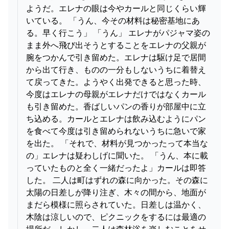
ようだ。エレナの眼は今やカールと同じくらい輝
いている。 「うん、今その材料は秘密基地にあ
る。早く行こう」 「うん」 エレナがパジャマ姿の
まま外へ飛び出そうとすることをエレナの父親が
腕をつかんで引き留めた。エレナは駆け足で居間
から出て行き、ものの一分もしないうちに着替え
て戻ってきた。ようやく出発できると思った時、
今度はエレナの母親がエレナだけではなくカール
も引き留めた。香ばしいパンの香りが部屋中に立
ち込める。カールとエレナは飲み込むようにパン
を食べて今度は引き留められないうちに急いで家
を出た。 「それで、材料が見つかったって本当な
の」エレナは疑わしげに聞いた。 「うん、本に載
っていたものと全く一緒だったよ」カールは即答
した。 二人は町はずれの森に向かった。その森に
太陽の日差しが降り注ぎ、木々の間から、地面が
まだら模様に照らされていた。日差しは温かく、
木陰は涼しいので、ピクニックをするには最適の
場所だ。しかし、二人は森林浴を楽しむことをせ