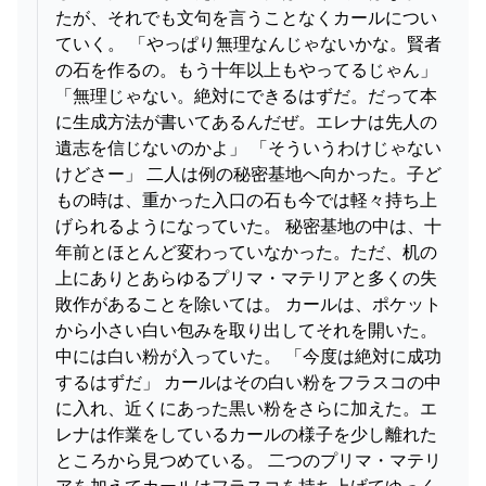
たが、それでも文句を言うことなくカールについ
ていく。 「やっぱり無理なんじゃないかな。賢者
の石を作るの。もう十年以上もやってるじゃん」
「無理じゃない。絶対にできるはずだ。だって本
に生成方法が書いてあるんだぜ。エレナは先人の
遺志を信じないのかよ」 「そういうわけじゃない
けどさー」 二人は例の秘密基地へ向かった。子ど
もの時は、重かった入口の石も今では軽々持ち上
げられるようになっていた。 秘密基地の中は、十
年前とほとんど変わっていなかった。ただ、机の
上にありとあらゆるプリマ・マテリアと多くの失
敗作があることを除いては。 カールは、ポケット
から小さい白い包みを取り出してそれを開いた。
中には白い粉が入っていた。 「今度は絶対に成功
するはずだ」 カールはその白い粉をフラスコの中
に入れ、近くにあった黒い粉をさらに加えた。エ
レナは作業をしているカールの様子を少し離れた
ところから見つめている。 二つのプリマ・マテリ
アを加えてカールはフラスコを持ち上げてゆっく