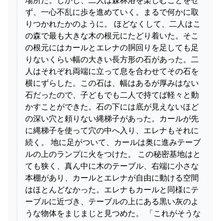
ず、一心不乱に歩を進めていく。まるで何かに取
りつかれたかのように。 ほどなくして、二人はこ
の森で最も大きな木の根元にたどり着いた。そこ
の根元にはカールとエレナの胴回りを足しても足
りないくらい幅の大きい長方形の石があった。二
人はそれぞれ両端に立って息を合わせてその石を
横にずらした。この石は、幅はあるが厚みはない
石だったので、子どもでも二人で持てば軽々と動
かすことができた。石の下には底が見えないほど
の深い穴と頼りない縄梯子があった。カールが先
に縄梯子を使って穴の中へ入り、エレナもそれに
続く。 地に足がついて、カールは奥に進みテーブ
ルの上のランプに火をつけた。 この秘密基地はと
ても狭く、真ん中に木のテーブル、右端に小さな
本棚があり、カールとエレナが自由に動ける空間
はほとんどなかった。エレナもカールと同様にテ
ーブルに近づき、テーブルの上にある黒い灰のよ
うな物体をまじまじと見つめた。 「これがそうな