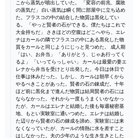
こから蒸気が噴出していた。 「変容の前兆、腐敗
の蒸気だ」 白い蒸気は瞬く間に部屋中に立ち込め
た。フラスコの中の結合した物質は黒化してい
る。 「やっと賢者の石ができる。僕たちはこれで
大金持ちだ」 さきほどの空腹はどこへやら、エレ
ナはカールの隣でフラスコの中にある黒化した物
質をカールと同じようにじっと見つめた。 成人期
「はい、お弁当」 「ありがとう、じゃあ行ってく
るよ」 「いってらっしゃい」 カールは最愛の妻エ
レナから弁当を受けとり出発した。今日は休日で
仕事は休みだった。しかし、カールは朝早くから
やるべきことがあった。賢者の石の錬成だ。十年
ほど前に黒化まで進んだ物質は結局賢者の石には
ならなかった。それから一度もうまくいかなかっ
たが、カールはエレナと結婚した後も毎週秘密基
地、もとい実験室に通いつめた。エレナは結婚し
た辺りから賢者の石の錬成を諦め、実験室には来
なくなっていたが、カールの情熱に水を差すこと
はしなかった。夫の少年のような生き生きとした