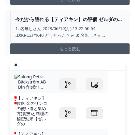
者の意思は使用済み、ファン
今だから語れる【ティアキン】の評価 ゼルダの伝
説ティアーズオブザキングダム(ティアキン)攻略ま
1: 名無しさん 2023/06/19(月) 13:22:50.54
とめ-コログ速報
ID:KRCZFYK40 どうだった？ｗ 3: 名無しさん
2023/06/19(月) 13:24:45.70 ID:KOUkHZE30 面白さで誤
魔化している 5:
もっと読む
#
Salong Petra
Bäckström AB
Din frisör i...
【ティアキン】
攻略 金のリンゴ
の使い道と集め
方(裏技)と料理の
秘密効果【ゼル
ダの...
【ティアキン】