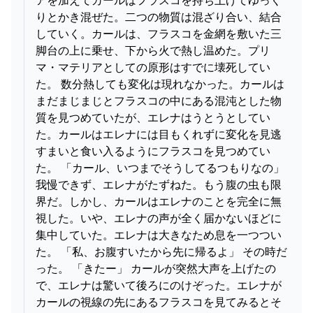
りとかき混ぜた。二つの物質は混ざり合い、結合
していく。カールは、フラスコを金網を敷いた三
脚台の上に乗せ、下から火で熱し温めた。プリ
マ・マテリアとしての原形はすでに壊死してい
た。 数分熱しても変化は現れなかった。カールは
まだまじまじとフラスコの中にある混沌とした物
質を見つめていたが、エレナはうとうとしてい
た。カールはエレナには目もくれずに変化を見逃
すまいと食い入るようにフラスコを見つめてい
た。 「カール、いつまでそうしてるつもりなの」
我慢できず、エレナがたずねた。もう腹の虫も限
界だ。しかし、カールはエレナのことを完全に無
視した。いや、エレナの声が全く届かないほどに
集中していた。エレナは大きなため息を一つつい
た。 「私、お腹すいたから先に帰るよ」 その時だ
った。 「きたー」 カールが突然大声を上げたの
で、エレナは驚いて後ろにのけぞった。エレナが
カールの視線の先にあるフラスコを見てみるとそ