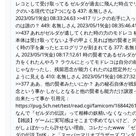
レコとして受け取ってる ゼルダが過去に飛んだ時点で
クのいる現代では7つになる 437: 名無しさん
2023/05/19(金) 08:33:24.63 >>417 リンクの右手に入
のは誰の？ 449: 名無しさん 2023/05/19(金) 08:35:46.4
>>437 あれがゼルダが遺してくれた時の力のモドレコ 
本体は受け取ってないよ手の甲よく見れば他の賢者と
く時の字を象ったヒエログリフが刻まれてる 377: 名無
ん 2023/05/19(金) 08:17:12.61 時の賢者であるゼルダ
力をくれたんやろ？ ラウルにとってモドレコは自分の
じゃなかったし、残留思念が能力くれたのは想定外だ
ように見える 410: 名無しさん 2023/05/19(金) 08:27:32
>>377 ああ、他の賢者みたいにか？ あの秘石自体が残
念という事か しかしとなると他の賢者も能力だけ譲渡
出来たって事か 引用元：
https://pug.5ch.net/test/read.cgi/famicom/1684426
なんで『ゼルダの伝説』って相棒の妖精いなくなった
【雑談】ゲームに実写感はそこまで求めてないけど、
がしょぼかったら許せない理由、コレだったwww 「ゼ
ダの伝説 TotK」と「スーパーマリオブラザーズ ワンダ