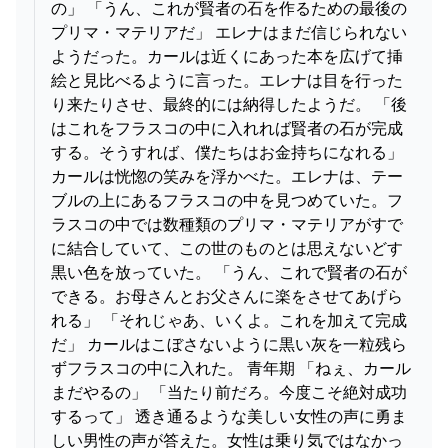
の」 「うん、これが賢者の石を作るための最後の
プリマ・マテリアだ」 エレナはまだ信じられない
ようだった。カールは近くにあった本を広げて挿
絵と見比べるように言った。エレナは目を行った
り来たりさせ、最終的には納得したようだ。 「後
はこれをフラスコの中に入れれば賢者の石が完成
する。そうすれば、僕たちはお金持ちになれる」
カールは恍惚の笑みを浮かべた。エレナは、テー
ブルの上にあるフラスコの中を見つめていた。フ
ラスコの中では数種類のプリマ・マテリアがすで
に結合していて、この世のものとは思えないどす
黒い色を放っていた。 「うん、これで賢者の石が
できる。お母さんとお父さんに楽をさせてあげら
れる」 「それじゃあ、いくよ。これを加えて完成
だ」 カールはこぼさないように黒い灰を一粒残ら
ずフラスコの中に入れた。 青年期 「ねぇ、カール
まだやるの」 「当たり前だろ。今度こそ絶対成功
するって」 透き通るような美しい女性の声に勇ま
しい男性の声が答えた。女性は乗り気ではなかっ