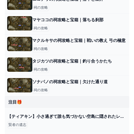
祠の攻略
マヤココの祠攻略と宝箱｜落ちる刹那
祠の攻略
マクルキサの祠攻略と宝箱｜戦いの教え 弓の極意
祠の攻略
タジカツの祠攻略と宝箱｜釣り合うかたち
祠の攻略
ソナパノの祠攻略と宝箱｜欠けた通り道
祠の攻略
注目🎁
【ティアキン】小さ過ぎて誰も気づかない空島に隠されたレア宝箱！賢者の遺志や古びた地図などのレアアイテムをとりにいこう！ - YouTube
賢者の遺志