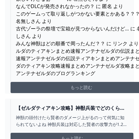
なんでDLCが発売されなかったの？ に 匿名 より
このゲームって取り返しがつかない要素とかある？？？
名無しさん より
古代ゾーラの祭壇で宝箱が見つからないんだけど… に 
しさん より
みんな神獣はどの順番で周ったんだ？？ に リンク より
ルダのティアキンまとめ速報アンテナゼルダの伝説ま
速報アンテナゼルダの伝説ティアキンまとめアンテナ
ダのティアキン攻略速報まとめアンテナゼルダ攻略ま
アンテナゼルダのブログランキング
もっと読む
【ゼルダティアキン攻略】神獣兵装でどのくらい
賢者の威力変わるの？ – ゲーム攻略のかけら
神獣の頭付けたら賢者のダメージ上がるのって何気に知
られてないよね 神獣兵装は対応した賢者の攻撃力が1.2倍
だか1.3倍だかになる効果があるぞ 神獣兵装でどのくらい
威力が変わるのかチューリくんを使って実験してみた 賢
もっと読む