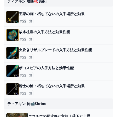
ティアキン 攻略🎯buki
王家の剣・朽ちてないの入手場所と効果
武器一覧
放水柱盾の入手方法と効果性能
武器一覧
火吹きリザルブレードの入手方法と効果性能
武器一覧
ボコスピアの入手方法と効果性能
武器一覧
騎士の槍・朽ちてないの入手場所と効果
武器一覧
ティアキン 祠📹shrine
エコチウの祠攻略と宝箱｜落下と上昇