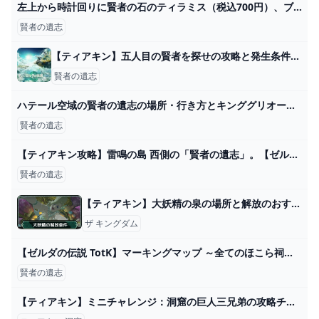
左上から時計回りに賢者の石のティラミス（税込700円）、ブラウニーボックス（税込800円）、ハグリッドのバースデーチーズケーキ（税込900円）、ニフラーのチョコレートムース（税込900円）。 - ハリポタ体験型施設はフードも充実！寮別プレート、ヘドウィグやニフラーのデザートも 画像ギャラリー 4/12 - 映画ナタリー
賢者の遺志
【ティアキン】五人目の賢者を探せの攻略と発生条件【ティアーズオブザキングダム】 - ティアキン攻略Wiki Gamerch
賢者の遺志
ハテール空域の賢者の遺志の場所・行き方とキンググリオーク攻略！【ティアキン】 - YouTube
賢者の遺志
【ティアキン攻略】雷鳴の島 西側の「賢者の遺志」。【ゼルダの伝説 ティアーズ オブ ザ キングダム】 - YouTube
賢者の遺志
【ティアキン】大妖精の泉の場所と解放のおすすめ順番【ゼルダの伝説ティアーズオブザキングダム】 - ゲームウィズ
ザ キングダム
【ゼルダの伝説 TotK】マーキングマップ ～全てのほこら祠・井戸・洞窟・深穴・鳥望台・桜・竜の泪・破魔の根・設計図・賢者の遺志～ の場所 【ティアキン】 - YouTube
賢者の遺志
【ティアキン】ミニチャレンジ：洞窟の巨人三兄弟の攻略チャート【ゼルダの伝説ティアーズオブザキングダム】 - ゲームライン