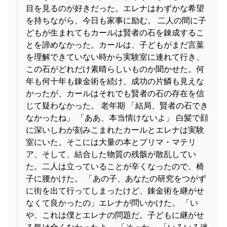
目を見るのが好きだった。エレナはわずかな希望
を持ちながら、今日も家事に励む。 二人の間に子
どもが生まれてもカールは賢者の石を錬成するこ
とを諦めなかった。カールは、子どもがまだ言葉
を理解できていない時から実験室に連れて行き、
この石がどれだけ素晴らしいものか聞かせた。何
年も何十年も錬金術を続け、成功の片鱗も見えな
かったが、カールはそれでも賢者の石の存在を信
じて疑わなかった。 老年期 「結局、賢者の石でき
なかったね」 「ああ、本当情けないよ」 白髪で顔
に深いしわが刻みこまれたカールとエレナは実験
室にいた。そこには大量の本とプリマ・マテリ
ア、そして、結合した物質の残骸が散乱してい
た。二人は立っていることが辛くなったので、椅
子に腰かけた。 「あの子、あなたの研究をつがず
に街を出て行ってしまったけど、錬金術を継がせ
なくて良かったの」エレナが問いかけた。 「い
や、これは僕とエレナの問題だ。子どもに継がせ
る気は全くなかったよ」 「そっか」 「いろいろ迷