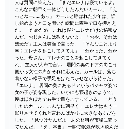
人は質問に答えた。 「まだエレナは寝ているよ。
こんなに朝早く一体どうしたんだいカール」 「え
っとねー……あっ」 カールと呼ばれた少年は、話
し始めようと口を開いた瞬間に両手で口を押さえ
た。 「だめだめ、これは僕とエレナだけの秘密な
んだ。おじさんには教えないよ」 「おや、それは
残念だ」主人は笑顔で言った。 「そんなことより
早くエレナを起こしてきてよ」 「分かった、分か
った。母さん、エレナのことを起こしてきてく
れ」 主人が大声で言い、居間の奥のドアの向こう
側から女性の声がそれに応えた。カールは、落ち
着かない様子で手足をばたつかせながら待った。
「エレナ」 居間の奥にあるドアからパジャマ姿の
女の子が姿を現した。いかにも寝起きのようで、
髪はぼさぼさで右手で目をこすっている。 「どう
したのカール、こんなに朝早く」 エレナはもう一
眠りさせてくれと言わんばかりに大きなあくびを
した。 「見つけたんだよ。あの材料が市場に売っ
てたんだ」 「え、本当」 一瞬で眠気が吹き飛んだ