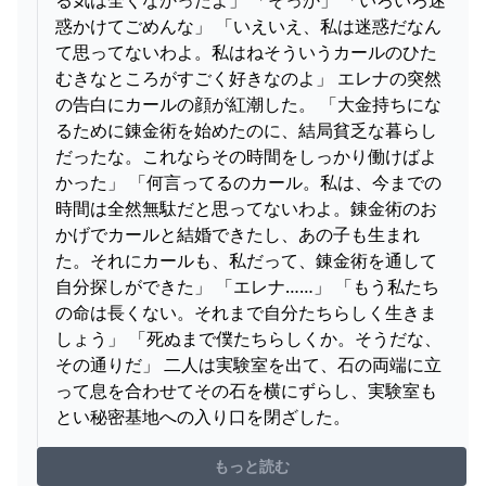
惑かけてごめんな」 「いえいえ、私は迷惑だなん
て思ってないわよ。私はねそういうカールのひた
むきなところがすごく好きなのよ」 エレナの突然
の告白にカールの顔が紅潮した。 「大金持ちにな
るために錬金術を始めたのに、結局貧乏な暮らし
だったな。これならその時間をしっかり働けばよ
かった」 「何言ってるのカール。私は、今までの
時間は全然無駄だと思ってないわよ。錬金術のお
かげでカールと結婚できたし、あの子も生まれ
た。それにカールも、私だって、錬金術を通して
自分探しができた」 「エレナ……」 「もう私たち
の命は長くない。それまで自分たちらしく生きま
しょう」 「死ぬまで僕たちらしくか。そうだな、
その通りだ」 二人は実験室を出て、石の両端に立
って息を合わせてその石を横にずらし、実験室も
とい秘密基地への入り口を閉ざした。
もっと読む