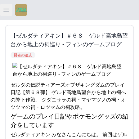
Open main menu
ティアキン
【ゼルダティアキン】＃６８ ゲルド高地鳥望
ティアキン 祠
台から地上の祠巡り - フィンのゲームブログ
賢者の遺志
ティアキン 武器
ティアキン 攻略
ゼルダの伝説ティアーズオブザキングダムのプレイ
日記【第６８弾】 ゲルド高地鳥望台から地上の祠へ
の降下作戦。 クダニサラの祠・マヤマツノの祠・オ
ツツマの祠・ロツマムの祠攻略。
ゲームのプレイ日記やポケモングッズの紹
介をしています
ゼルダティアキン みなさんこんにちは。 前回はゲル