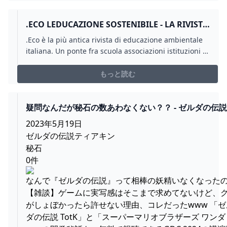
.ECO LEDUCAZIONE SOSTENIBILE - LA RIVISTA
DI WEEC NETWORK
.Eco è la più antica rivista di educazione ambientale
italiana. Un ponte fra scuola associazioni istituzioni e
imprese. Edita da Weec network
もっと読む
疑問なんだが秘石の数あわなくない？？ - ゼルダの伝
とめ速報｜ティアキン｜ブレワイ
2023年5月19日
ゼルダの伝説ティアキン
秘石
0件
なんで『ゼルダの伝説』って相棒の妖精いなくなった
【雑談】ゲームに実写感はそこまで求めてないけど、
がしょぼかったら許せない理由、コレだったwww 「ゼ
ダの伝説 TotK」と「スーパーマリオブラザーズ ワンダ