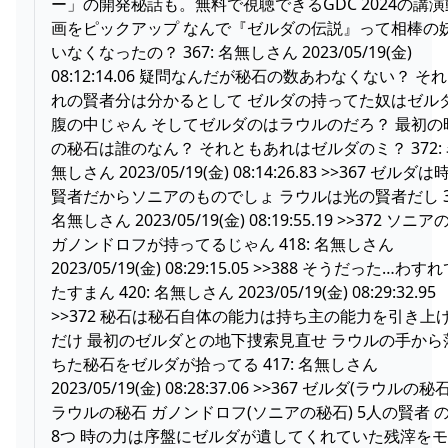
ー」の開発秘話も。無料で視聴できるGDC 2024の講演
画をピックアップ なんで『ゼルダの伝説』って相棒の
いなくなったの？ 367: 名無しさん 2023/05/19(金)
08:12:14.06 疑問なんだが秘石の数あわなくない？ そ
れの賢者分は分かるとして ゼルダの持ってた奴はゼル
腹の中じゃん そしてゼルダのはラウルのだろ？ 最初の
の秘石は誰のなん？ それともあれはゼルダのミ？ 372:
無しさん 2023/05/19(金) 08:14:26.83 >>367 ゼルダは
賢者だからソニアのものでしょ ラウルは光の賢者だし 38
名無しさん 2023/05/19(金) 08:19:55.19 >>372 ソニア
ガノンドロフが持ってるじゃん 418: 名無しさん
2023/05/19(金) 08:29:15.05 >>388 そうだった…わす
たすまん 420: 名無しさん 2023/05/19(金) 08:29:32.95
>>372 秘石は秘石自体の能力は持ち主の能力を引き上
だけ 最初のゼルダとの地下捜索見直せ ラウルの手から
ちた秘石をゼルダが拾ってる 417: 名無しさん
2023/05/19(金) 08:28:37.06 >>367 ゼルダ(ラウルの秘石
ラウルの秘石 ガノンドロフ(ソニアの秘石) 5人の賢者 
8つ 時の力は序盤にゼルダが遺してくれていた残滓を