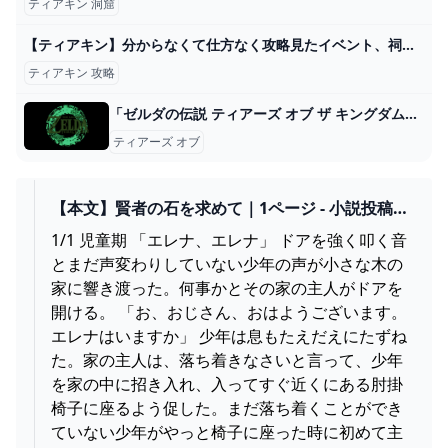
ティアキン 洞窟
【ティアキン】分からなくて仕方なく攻略見たイベント、祠はどこ？【ティアーズオブザキングダム】 ゼルダの伝説ティアーズオブザキングダム(ティアキン)攻略まとめ-コログ速報
ティアキン 攻略
「ゼルダの伝説 ティアーズ オブ ザ キングダム」オリジナルサウンドトラック【通常盤】: 商品カテゴリー CD/DVD/Blu-ray/レコード/グッズの通販サイト【コロムビアミュージックショップ】
ティアーズ オブ
【本文】賢者の石を求めて｜1ページ - 小説投稿エ
ブリスタ
1/1 児童期 「エレナ、エレナ」 ドアを強く叩く音
とまだ声変わりしていない少年の声が小さな木の
家に響き渡った。何事かとその家の主人がドアを
開ける。 「お、おじさん、おはようございます。
エレナはいますか」 少年は息もたえだえにたずね
た。家の主人は、落ち着きなさいと言って、少年
を家の中に招き入れ、入ってすぐ近くにある肘掛
椅子に座るよう促した。まだ落ち着くことができ
ていない少年がやっと椅子に座った時に初めて主