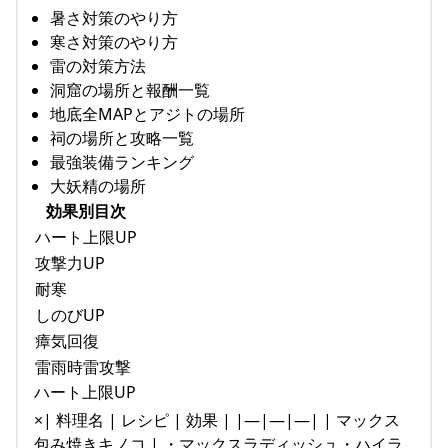
暑さ対策のやり方
寒さ対策のやり方
雷の対策方法
洞窟の場所と報酬一覧
地底全MAPとアジトの場所
祠の場所と攻略一覧
最強装備ランキング
大妖精の場所
効果別目次
ハート上限UP
攻撃力UP
耐寒
しのびUP
瘴気回復
雷雨時雷攻撃
ハート上限UP
×| 料理名 | レシピ | 効果 | |—|—|—| | マックス
包み焼きキノコ | ・マックスラディッシュ・ハイラ