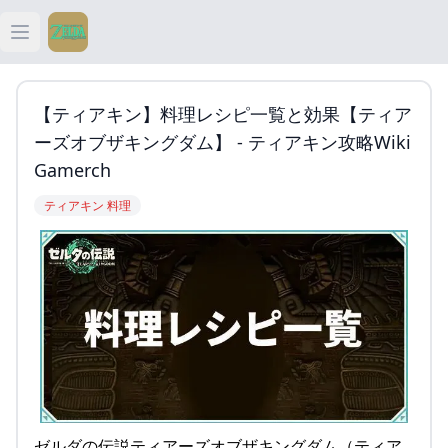
Open main menu
ティアキン
【ティアキン】料理レシピ一覧と効果【ティア
ティアキン 祠
ーズオブザキングダム】 - ティアキン攻略Wiki
Gamerch
ティアキン 武器
ティアキン 料理
ティアキン 攻略
ゼルダの伝説ティアーズオブザキングダム（ティア