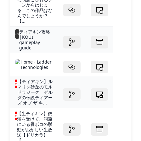
ーンからはじま
る、この作品はな
んでしょうか？
【...
ティアキン攻略
│KOUs
gameplay
guide
Home - Ladder
Technologies
【ティアキン】ル
マリン砂丘のモル
ドラジーク ゼル
ダの伝説ティアー
ズ オブ ザ キ...
【生ティキン】依
頼を受けて、洞窟
にいる骨ボコの挙
動がおかしい生放
送【ドリカラ】
【...