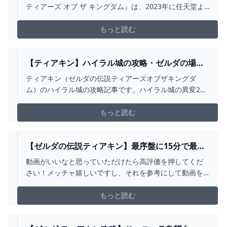
ティアーズ オブ ザ キングダム』は、2023年に任天堂よ
り発売されたNintendo Switch 用ゲームソフト。本作品
の壮大な世界観や個性あふれるキャラクター、心に残る
もっと読む
シーンやセリフをＴシャツとして表現しデザインに落と
し込んだ、UTだけのオリジナルコレクションです。
【ティアキン】ハイラル城の攻略・ゼルダの場所
【ゼルダの伝説ティアーズオブザキングダム】｜
ティアキン（ゼルダの伝説ティアーズオブザキングダ
ゲームエイト
ム）のハイラル城の攻略記事です。ハイラル城の異変2回
目でゼルダ姫を探す際のルートや場所などを紹介してい
ます。
もっと読む
【ゼルダの伝説ティアキン】最序盤に15分で最強
装備を含む全身装備をコンプリートするルート紹
動画がいいなと思っていただけたら高評価を押してくだ
介！（TOTK、ティアーズオブザキングダム） -
さい！メッチャ嬉しいですし、それを参考にして動画を
YOUTUBE
作っていきたいと思っています！現在３つのチャンネル
を運営中です！よろしくお願いします！【ゲーム動画】
もっと読む
TeamTEMAKI ➡ http://youtube.com/c/TeamTEMAKI
（ここ！） メンバーシ...