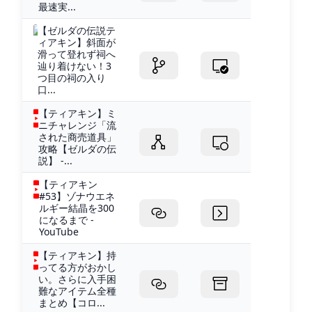
最速実...
【ゼルダの伝説テ
ィアキン】斜面が
滑って登れず祠へ
辿り着けない！3
つ目の祠の入り
口...
【ティアキン】ミ
ニチャレンジ「流
された商売道具」
攻略【ゼルダの伝
説】 -...
【ティアキン
#53】ゾナウエネ
ルギー結晶を300
になるまで -
YouTube
【ティアキン】持
ってる方がおかし
い。さらに入手困
難なアイテム全種
まとめ【コロ...