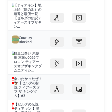
【ティアキン】地
上絵（龍の泪）の
順番と場所一覧
【ゼルダの伝説テ
ィアーズオブザキ
ン...
Country
Blocked
数量は多い 未使
用 本体u0026プ
ロコン ティアー
ズオブザキングダ
ムエディシ...
会いたかったぜ！
🦅【ゼルダの伝
説 ティアーズ オ
ブ ザ キングダ
ム】#3 -...
【ゼルダの伝説
ティアキン 】星