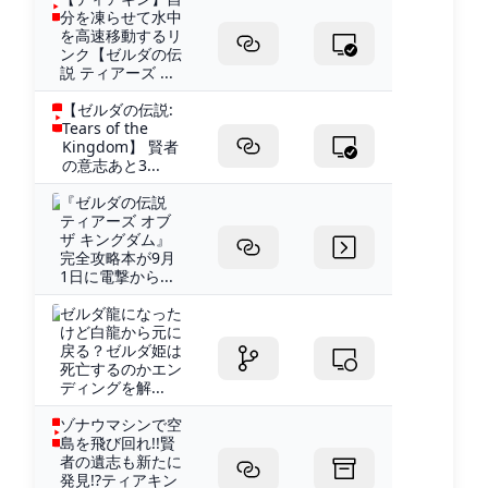
分を凍らせて水中
を高速移動するリ
ンク【ゼルダの伝
説 ティアーズ ...
【ゼルダの伝説:
Tears of the
Kingdom】 賢者
の意志あと3...
『ゼルダの伝説
ティアーズ オブ
ザ キングダム』
完全攻略本が9月
1日に電撃から...
ゼルダ龍になった
けど白龍から元に
戻る？ゼルダ姫は
死亡するのかエン
ディングを解...
ゾナウマシンで空
島を飛び回れ!!賢
者の遺志も新たに
発見!?ティアキン