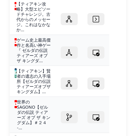
【ティアキン攻
略】大型エピソー
ドチャレンジ。古
代からのメッセー
ジ。これはなかな
か...
ゲーム史上最高傑
作と名高い神ゲー
『 ゼルダの伝説
ティアーズ オブ
ザ キングダ...
【ティアキン】賢
者の遺志の入手場
所【ゼルダの伝説
ティアーズオブザ
キングダム】...
世界の
SAGONO【ゼル
ダの伝説 ティア
ーズ オブ ザ キン
グダム】＃２４
-...