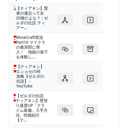
【ティアキン】賢
者の遺志って全
20個だよな？ : ゼ
ルダの伝説 ティ
アー...
MineCraft実況
Part10 マイクラ
の最深部に突
入！ 地獄の落下
を体験し...
【ティアキン】
エショセの祠
攻略【ゼルダの
伝説】 -
YouTube
【ゼルダの伝説
ティアキン】壁登
り速度UP「クラ
イム装備」入手方
法、性能紹介
【テ...