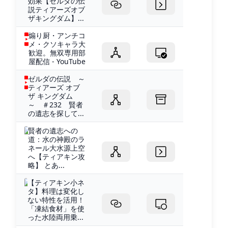
効果【ゼルダの伝
説ティアーズオブ
ザキングダム】...
煽り厨・アンチコ
メ・クソキャラ大
歓迎。無双専用部
屋配信 - YouTube
ゼルダの伝説 ～
ティアーズ オブ
ザ キングダム
～ ＃232 賢者
の遺志を探して...
賢者の遺志への
道：水の神殿のラ
ネール大水源上空
へ【ティアキン攻
略】 とあ...
【ティアキン小ネ
タ】料理は変化し
ない特性を活用！
「凍結食材」を使
った水陸両用乗...