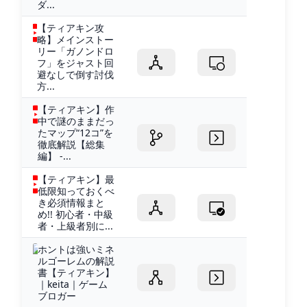
ダ...
【ティアキン攻
略】メインストー
リー「ガノンドロ
フ」をジャスト回
避なしで倒す討伐
方...
【ティアキン】作
中で謎のままだっ
たマップ“12コ”を
徹底解説【総集
編】 -...
【ティアキン】最
低限知っておくべ
き必須情報まと
め!! 初心者・中級
者・上級者別に...
ホントは強いミネ
ルゴーレムの解説
書【ティアキン】
｜keita｜ゲーム
ブロガー