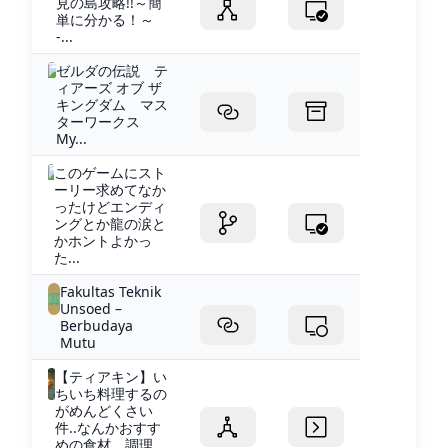
見の島攻略!!～簡
単に分かる！～
-...
ゼルダの伝説 テ
ィアーズ オブ ザ
キングダム マス
ターワークス
My...
このゲームにスト
ーリー求めてなか
ったけどエンディ
ングとか龍の涙と
かホントよかっ
た...
Fakultas Teknik
Unsoed –
Berbudaya
Mutu
【ティアキン】い
ちいち料理するの
がめんどくさい
件..なんかおすす
めの食材、調理