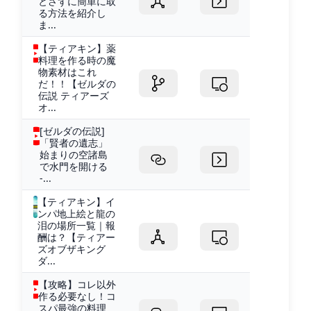
とさずに簡単に取
る方法を紹介し
ま...
【ティアキン】薬
料理を作る時の魔
物素材はこれ
だ！！【ゼルダの
伝説 ティアーズ
オ...
[ゼルダの伝説]
「賢者の遺志」
始まりの空諸島
で水門を開ける
-...
【ティアキン】イ
ンパ地上絵と龍の
泪の場所一覧｜報
酬は？【ティアー
ズオブザキング
ダ...
【攻略】コレ以外
作る必要なし！コ
スパ最強の料理