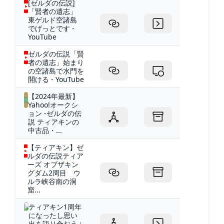
[ゼルダの伝説]
「賢者の遺志」
東ゲルド空諸島
でげっとです -
YouTube
ゼルダの伝説「賢
者の遺志」始まり
の空諸島で水門を
開ける - YouTube
【2024年最新】
Yahoo!オークシ
ョン -ゼルダの伝
説 ティアキンの
中古品・...
【ティアキン】ゼ
ルダの伝説ティア
ーズ オブザキン
グダム2周目 ウ
ルラ峡谷南の洞
窟...
ティアキン1周年
になったし思い
出を語り合おう :