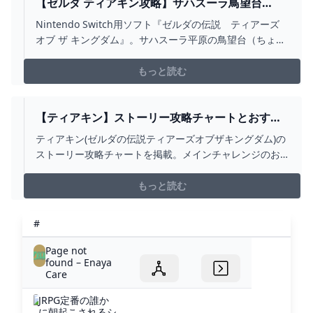
【ゼルダ ティアキン攻略】サハスーラ鳥望台
（塔）の解法条件【ティアーズ オブ ザ キングダ
Nintendo Switch用ソフト『ゼルダの伝説 ティアーズ
ム】 ゲーム・エンタメ最新情報のファミ通.COM
オブ ザ キングダム』。サハスーラ平原の鳥望台（ちょう
ぼうだい）の攻略を掲載。解答は下の方に掲載している
ので、自分で気づきたい方は上からゆっくりと読んでい
もっと読む
ただきたい。
【ティアキン】ストーリー攻略チャートとおすす
め順番【ゼルダの伝説ティアーズオブザキングダ
ティアキン(ゼルダの伝説ティアーズオブザキングダム)の
ム】 - アルテマ
ストーリー攻略チャートを掲載。メインチャレンジのお
すすめ攻略順番とポイントをまとめています。
もっと読む
#
Page not
found – Enaya
Care
JRPG定番の誰か
に朝起こされるシ