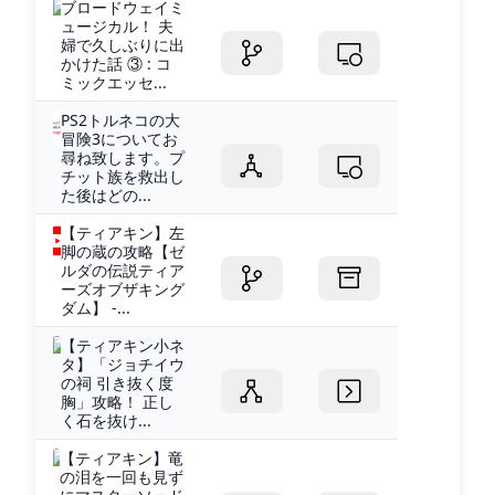
ブロードウェイミ
ュージカル！ 夫
婦で久しぶりに出
かけた話 ③ : コ
ミックエッセ...
PS2トルネコの大
冒険3についてお
尋ね致します。プ
チット族を救出し
た後はどの...
【ティアキン】左
脚の蔵の攻略【ゼ
ルダの伝説ティア
ーズオブザキング
ダム】 -...
【ティアキン小ネ
タ】「ジョチイウ
の祠 引き抜く度
胸」攻略！ 正し
く石を抜け...
【ティアキン】竜
の泪を一回も見ず