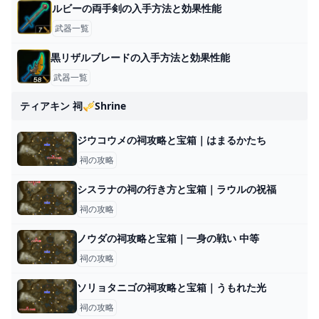
ルビーの両手剣の入手方法と効果性能
武器一覧
黒リザルブレードの入手方法と効果性能
武器一覧
ティアキン 祠🎺shrine
ジウコウメの祠攻略と宝箱｜はまるかたち
祠の攻略
シスラナの祠の行き方と宝箱｜ラウルの祝福
祠の攻略
ノウダの祠攻略と宝箱｜一身の戦い 中等
祠の攻略
ソリョタニゴの祠攻略と宝箱｜うもれた光
祠の攻略