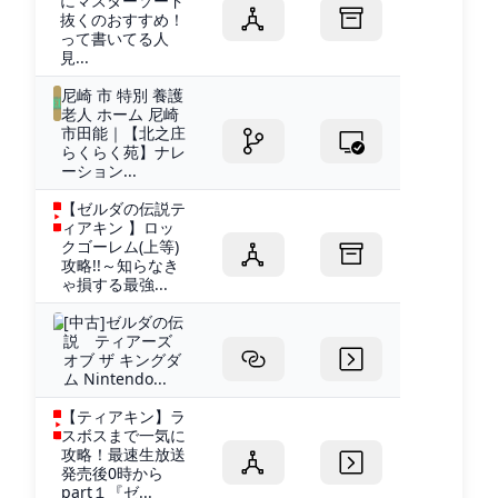
にマスターソード
抜くのおすすめ！
って書いてる人
見...
尼崎 市 特別 養護
老人 ホーム 尼崎
市田能｜【北之庄
らくらく苑】ナレ
ーション...
【ゼルダの伝説テ
ィアキン 】ロッ
クゴーレム(上等)
攻略!!～知らなき
ゃ損する最強...
[中古]ゼルダの伝
説 ティアーズ
オブ ザ キングダ
ム Nintendo...
【ティアキン】ラ
スボスまで一気に
攻略！最速生放送
発売後0時から
part１『ゼ...