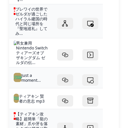
ブレワイの世界で
ゼルダが過ごした
ハイラル建国の時
代と同じ場所を
『聖地巡礼』して
み...
男女兼用
Nintendo Switch
ティアーズオブ
ザキングダム ゼ
ルダの伝...
Just a
moment...
ティアキン 賢
者の意志 mp3
【ティアキン攻
略】超簡単「龍の
素材」爪や牙を落