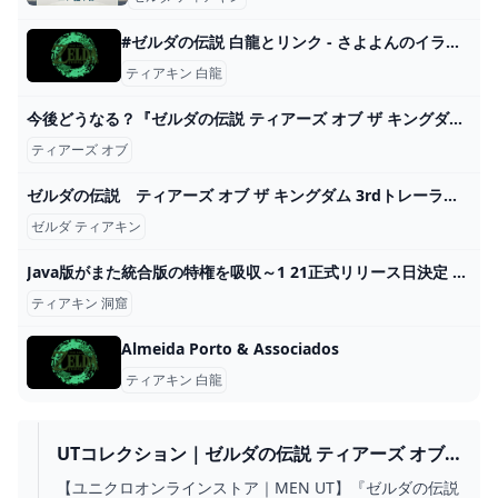
#ゼルダの伝説 白龍とリンク - さよよんのイラスト - pixiv
ティアキン 白龍
今後どうなる？『ゼルダの伝説 ティアーズ オブ ザ キングダム』の発売を機にSwitchのこれからを考える：#348 しゃべりすぎGAMER - YouTube
ティアーズ オブ
ゼルダの伝説 ティアーズ オブ ザ キングダム 3rdトレーラー - YouTube
ゼルダ ティアキン
Java版がまた統合版の特権を吸収～1 21正式リリース日決定 マインクラフトマンスリー(嘘字幕付き)+Snapshot 24W21A - YouTube
ティアキン 洞窟
Almeida Porto & Associados
ティアキン 白龍
UTコレクション｜ゼルダの伝説 ティアーズ オブ
ザ キングダム｜MEN（メンズ）
【ユニクロオンラインストア｜MEN UT】『ゼルダの伝説