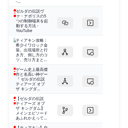
-...
ゼルダの伝説ヴ
ァ・ナボリスの5
つの制御端末を起
動する方法 -
YouTube
ティアキン攻略：
希少イワロック金
策。出現場所と行
き方、倒し方のコ
ツ、売り方まと...
ゲーム史上最高傑
作と名高い神ゲー
『 ゼルダの伝説
ティアーズ オブ
ザ キングダ...
【ゼルダの伝説
ティアーズ オブ
ザ キングダム】
メインエピソード
あふれかえって...
【ティアキン】自