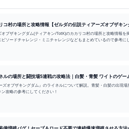
コ村の場所と攻略情報【ゼルダの伝説ティアーズオブザキングダム】 
オブザキングダム(ティアキン/TotK)のカカリコ村の場所と攻略情報
エピソードチャレンジ・ミニチャレンジなどもまとめているので参考に
【ティアキン】ライネルの場所と闘技場5連戦の攻略法｜白
アーズオブザキングダム』のライネルについて解説。青髪・白髪の出現場
キン攻略の参考にしてください！
装備増殖バグ！セーブ＆ロード不要で連続爆速増殖させる方法