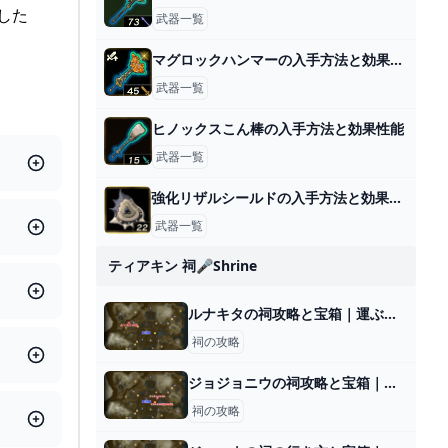
した
武器一覧
マグロックハンマーの入手方法と効果性能
武器一覧
ヒノックスこん棒の入手方法と効果性能
武器一覧
強化リザルシールドの入手方法と効果性能
武器一覧
ティアキン 祠🎤shrine
ルナキタの祠攻略と宝箱｜運ぶかたち
祠の攻略
ジョジョニウの祠攻略と宝箱｜一身の戦い 回転
祠の攻略