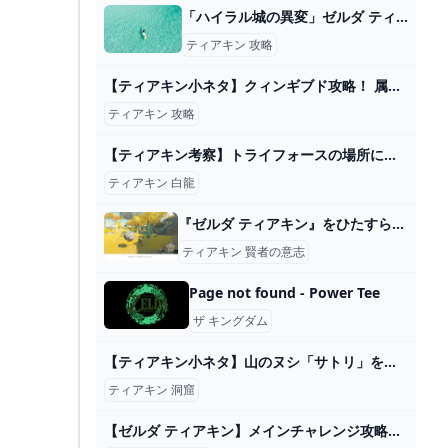
「ハイラル城の異変」ゼルダ ティアキン攻略「メインチャレンジ編」【ゼルダの伝説ティアーズオブザキングダム攻略】 GameGamingGames
ティアキン 攻略
【ティアキン小ネタ】クィンギブド攻略！ 属性キースの目玉で簡単に【ゼルダの伝説】 - GAME Watch
ティアキン 攻略
【ティアキン考察】トライフォースの場所についてなぜゼルダ姫が持っていたの？ – ゲーム攻略のかけら
ティアキン 白龍
『ゼルダ ティアキン』をひたすら20時間やった正直な感想…│SWITCH速報
ティアキン 賢者の意志
Page not found - Power Tee
ザ キングダム
【ティアキン小ネタ】山のヌシ「サトリ」を知っているか！ 洞窟の場所を教えてくれる神々しい生き物【ゼルダの伝説】 - GAME Watch
ティアキン 洞窟
【ゼルダ ティアキン】メインチャレンジ攻略チャートTOP パワログ