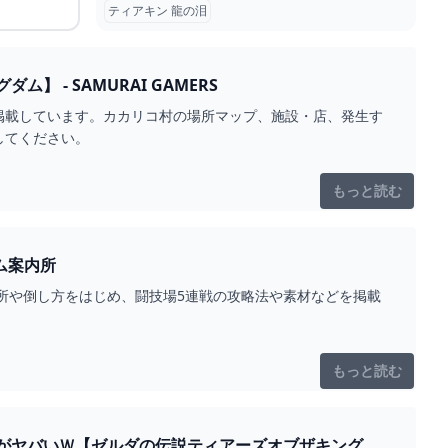
ティアキン 龍の泪
- SAMURAI GAMERS
を掲載しています。カカリコ村の場所マップ、施設・店、発生す
してください。
もっと読む
髪・青髪 ワイトのゲーム案内所
所や倒し方をはじめ、闘技場5連戦の攻略法や素材などを掲載
もっと読む
がヤバいＷ【ゼルダの伝説ティアーズオブザキングダ