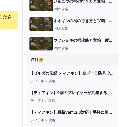
ジョニウの祠の行き方と宝箱｜ラウルの祝福
祠の攻略
くださ
オオギンの祠の行き方と宝箱｜ラウルの祝福
祠の攻略
ウツショキの祠攻略と宝箱｜縦に横に
祠の攻略
注目🥳
【ゼルダの伝説 ティアキン】全ゾーラ防具 入手法・入手場所【攻略・小ネタ・検証】【ゼルダの伝説 ティアーズオブザキングダム】【ティアキン】【totk】【ゼルダ】 - YouTube
ティアキン 攻略
【ティアキン】9割のプレイヤーが共感する、ティアキンでイライラしたこと15選【ゼルダの伝説ティアーズオブザキングダム/ティアキン】【ゆっくり解説】 - YouTube
ティアキン 攻略
【ティアキン】最新Ver1.2.0対応！手軽に簡単に無限増殖させる最強の方法【ゼルダの伝説 ティアーズ オブ ザ キングダム】【Zelda Tears of the Kingdom】攻略 - YouTube
ティアキン 攻略