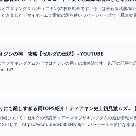
オブザキングダム(ティアキン)の攻略動画です。今回は最新版武器/盾
ただきました！マイホームで雷龍の頭を使いラバーシリーズで一旦無効
強弓...
ジシの祠 攻略【ゼルダの伝説】 - YOUTUBE
ブザキングダムの「ウコオジシの祠」の攻略法です。以下の記事で詳細な解説を行って
on-147
にも難しすぎる祠TOP5紹介！ティアキン史上初見激ムズ…【ティ
は祠について！ゼルダの伝説ティアーズオブザキングダムの最新情報や
て！https://youtu.be/wb3bkNNi8j4・パラセール不要になるほど遠くに飛