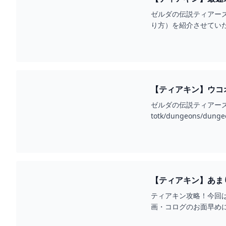
ム】 - YOUTUBE
ゼルダの伝説ティアーズ
り方）を紹介させてい
殖！最強武器、最強盾、最
【ティアキン】ウコオ
ゼルダの伝説ティアーズオ
totk/dungeons/dunge
【ティアキン】あまり
ティアキン攻略！今回
画・コログのお面早めにGETし