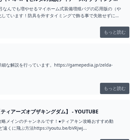
/弓なんでも増やせるマイホーム式装備増殖バグの応用版の（や
化しています！防具を外すタイミングで飾る事で失敗せずに増
もっと読む
います。https://gamepedia.jp/zelda-
もっと読む
アーズオブザキングダム】 - YOUTUBE
攻略メインのチャンネルです！●ティアキン攻略おすすめ動
ぶ方法https://youtu.be/bVRjwj...