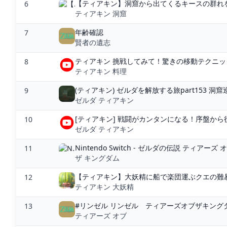
【ティアキン】洞窟から出てくるキースの群れを
6
ティアキン 洞窟
年齢確認
7
賢者の遺志
ティアキン 挑戦してみて！驚きの移動テクニック９
8
ティアキン 料理
(ティアキン) ゼルダを解放する旅part153 洞
9
ゼルダ ティアキン
[ティアキン] 戦闘がカンタンになる！序盤から役
10
ゼルダ ティアキン
Nintendo Switch - ゼルダの伝説 ティアーズ 
11
ザ キングダム
【ティアキン】大妖精に船で楽団運ぶクエの難易
12
ティアキン 大妖精
#リンゼル リンゼル ティアーズオブザキングダム 全
13
ティアーズ オブ