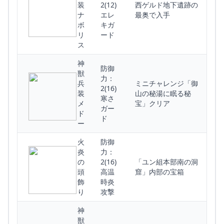
装
2(12)
西ゲルド地下遺跡の
ナ
エレ
最奥で入手
ボ
キガ
リ
ード
ス
神
防御
獣
力：
兵
ミニチャレンジ「御
2(16)
装
山の秘湯に眠る秘
寒さ
メ
宝」クリア
ガー
ド
ド
ー
火
防御
炎
力：
の
2(16)
「ユン組本部南の洞
頭
高温
窟」内部の宝箱
飾
時炎
り
攻撃
神
獣