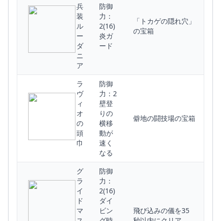
兵
防御
装
力：
「トカゲの隠れ穴」
ル
2(16)
の宝箱
ー
炎ガ
ダ
ード
ニ
ア
ラ
防御
ヴ
力：2
ィ
壁登
オ
りの
僻地の闘技場の宝箱
の
横移
頭
動が
巾
速く
なる
グ
防御
ラ
力：
イ
2(16)
ド
ダイ
マ
ビン
飛び込みの儀を35
ス
グ時
秒以内にクリア