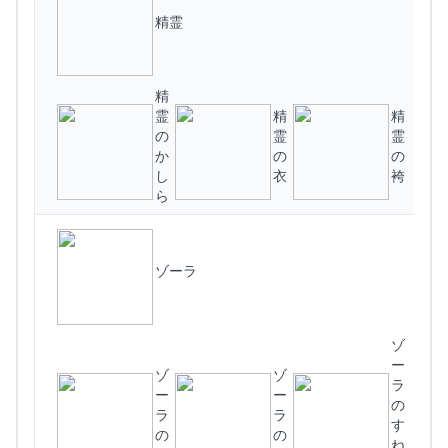
精霊
精
霊
精
精
の
霊
霊
か
の
の
し
衣
袴
ら
ゾーラ
プ
ゾ
ー
ゾ
ゾ
ラ
ー
ー
の
ラ
ラ
す
の
の
ね