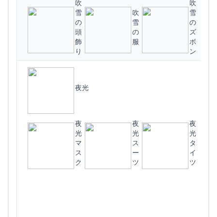
吹
吹
雪
吹
雪
の
雪
の
頭
の
ズ
(
飾
服
ボ
り
ン
夜光
夜
夜
夜
光
光
光
マ
ス
タ
ス
ー
イ
ク
ツ
ツ
(