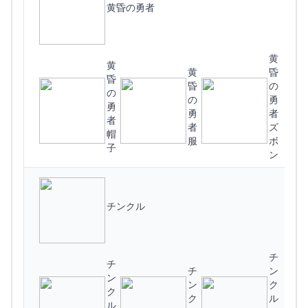
黄昏の勇者
黄
黄
黄
昏
昏
昏
の
の
(
の
勇
勇
勇
者
者
者
ズ
帽
服
ボ
子
ン
チンクル
チ
チ
チ
ン
ン
ン
ク
ク
ク
ル
ル