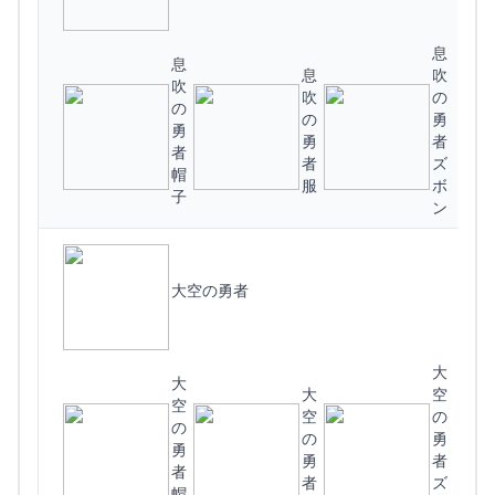
息
息
息
吹
吹
吹
の
の
(
の
勇
勇
勇
者
者
者
ズ
帽
服
ボ
子
ン
大空の勇者
大
大
大
空
空
空
の
の
(
の
勇
勇
勇
者
者
者
ズ
帽