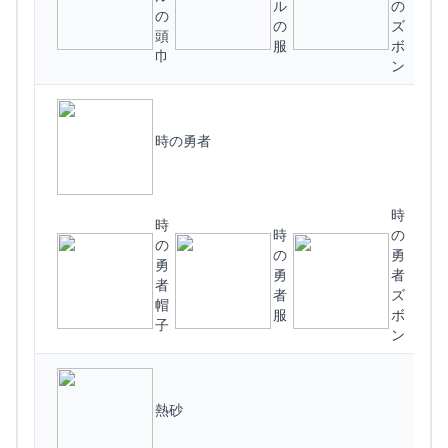
ル
の
の
の
ズ
頭
服
ボ
巾
ン
時の勇者
時
時
時
の
の
の
勇
(
勇
勇
者
者
者
ズ
帽
服
ボ
子
ン
熱砂
ド