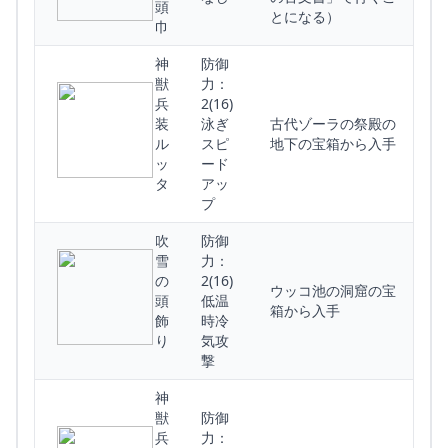
頭
とになる）
巾
神
防御
獣
力：
兵
2(16)
装
泳ぎ
古代ゾーラの祭殿の
ル
スピ
地下の宝箱から入手
ッ
ード
タ
アッ
プ
吹
防御
雪
力：
の
2(16)
ウッコ池の洞窟の宝
頭
低温
箱から入手
飾
時冷
り
気攻
撃
神
獣
防御
兵
力：