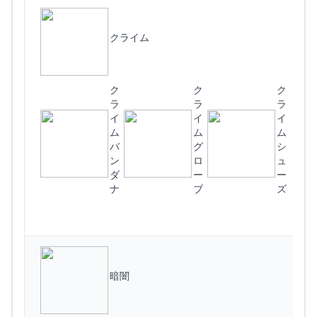
クライム
ク
ク
ク
ラ
ラ
ラ
イ
イ
イ
ム
ム
ム
バ
グ
シ
ン
ロ
ュ
ダ
ー
ー
ナ
ブ
ズ
(
暗闇
ド