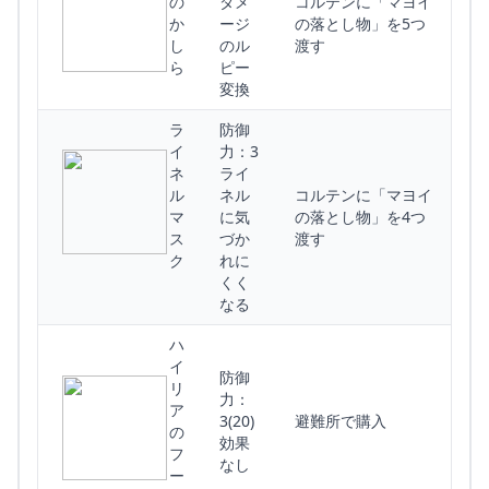
の
ダメ
コルテンに「マヨイ
か
ージ
の落とし物」を5つ
し
のル
渡す
ら
ピー
変換
ラ
防御
イ
力：3
ネ
ライ
ル
ネル
コルテンに「マヨイ
マ
に気
の落とし物」を4つ
ス
づか
渡す
ク
れに
くく
なる
ハ
イ
防御
リ
力：
ア
3(20)
避難所で購入
の
効果
フ
なし
ー