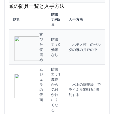
頭の防具一覧と入手方法
防御
防具
力/効
入手方法
果
古
び
防御
た
力：0
「ハテノ村」のゼル
髪
効果
ダの家の井戸の中
留
なし
め
ム
防御
ジ
力：1
ュ
魔物
ラ
から
「水上の闘技場」で
の
気付
ライネル5連戦に勝
仮
かれ
利する
面
にく
くな
る