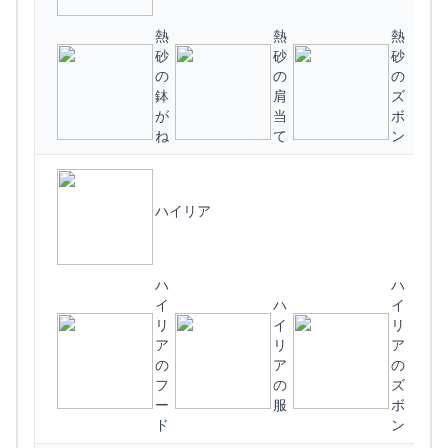
熱
熱
熱
砂
砂
砂
の
の
の
鉢
肩
ズ
(
が
当
ボ
ね
て
ン
ハイリア
ハ
ハ
イ
ハ
イ
リ
イ
リ
ア
リ
ア
の
ア
の
フ
の
ズ
ー
服
ボ
ド
ン