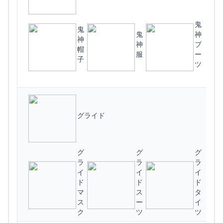
鬼
鬼
鬼
神
神
神
ブ
帽
服
ー
子
ツ
(
グライド
グ
グ
グ
上
ラ
ラ
ラ
イ
イ
イ
ド
ド
ド
マ
ス
タ
ス
ー
イ
(
ク
ツ
ツ