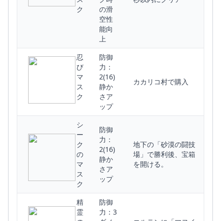
ク
の滑
空性
能向
上
忍
防御
び
力：
マ
2(16)
カカリコ村で購入
ス
静か
ク
さア
ップ
シ
防御
ー
力：
ク
地下の「砂漠の闘技
2(16)
の
場」で勝利後、宝箱
静か
マ
を開ける。
さア
ス
ップ
ク
精
防御
霊
力：3