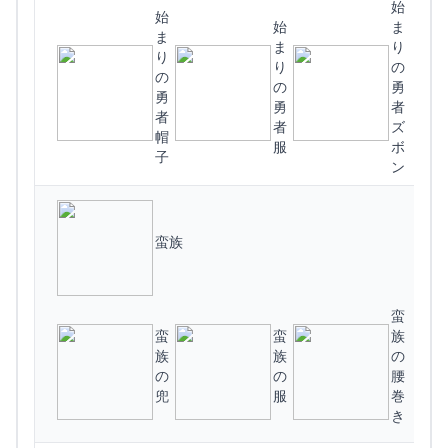
始
始
始
ま
ま
ま
り
り
り
の
(
の
の
勇
勇
勇
者
者
者
ズ
帽
服
ボ
子
ン
蛮族
蛮
蛮
蛮
族
族
族
の
の
の
腰
兜
服
巻
き
(