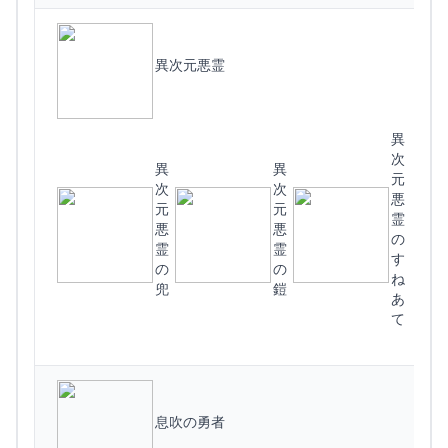
異次元悪霊
異
次
異
異
元
次
次
悪
元
元
霊
悪
悪
の
霊
霊
す
の
の
ね
兜
鎧
あ
て
息吹の勇者