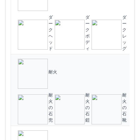
ダ
ダ
ダ
ー
ー
ー
ク
ク
ク
ヘ
ボ
レ
(
ッ
デ
ッ
ド
ィ
グ
耐火
耐
耐
耐
火
火
火
(
の
の
の
石
石
石
兜
鎧
靴