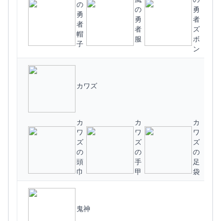
の
の
勇
(
勇
勇
者
者
者
ズ
帽
服
ボ
子
ン
カワズ
カ
カ
カ
ワ
ワ
ワ
(
ズ
ズ
ズ
の
の
の
頭
手
足
巾
甲
袋
鬼神