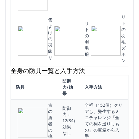
リ
ド
雪
リ
ト
よ
ト
の
け
の
羽
(
の
羽
毛
羽
毛
ズ
飾
服
ボ
り
ン
全身の防具一覧と入手方法
防御
防具
力/効
入手方法
果
古
全祠（152個）クリ
防御
の
アし、発生するミ
力：
勇
ニチャレンジ「全
12(84)
者
ての祠を巡りしも
効果
の
の」の宝箱から入
なし
魂
手