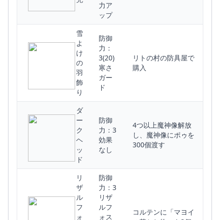
力ア
ップ
雪
防御
よ
力：
け
3(20)
リトの村の防具屋で
の
寒さ
購入
羽
ガー
飾
ド
り
ダ
ー
防御
4つ以上魔神像解放
ク
力：3
し、魔神像にポゥを
ヘ
効果
300個渡す
ッ
なし
ド
リ
防御
ザ
力：3
ル
リザ
フ
ルフ
コルテンに「マヨイ
ォ
ォス