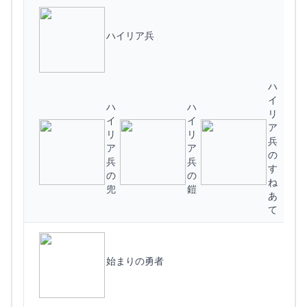
ハイリア兵
ハ
イ
ハ
ハ
リ
イ
イ
ア
リ
リ
兵
ア
ア
の
兵
兵
す
の
の
ね
兜
鎧
あ
て
始まりの勇者