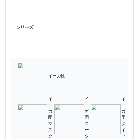
シリーズ
イーガ団
イ
イ
イ
ー
ー
ー
ガ
ガ
ガ
団
団
団
マ
ス
タ
(
ス
ー
イ
ク
ツ
ツ