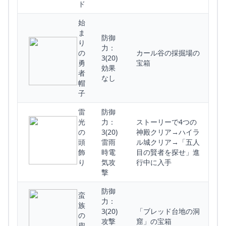
ド
始
ま
防御
り
力：
の
カール谷の採掘場の
3(20)
勇
宝箱
効果
者
なし
帽
子
雷
防御
光
力：
ストーリーで4つの
の
3(20)
神殿クリア→ハイラ
頭
雷雨
ル城クリア→「五人
飾
時電
目の賢者を探せ」進
り
気攻
行中に入手
撃
防御
蛮
力：
族
3(20)
「ブレッド台地の洞
の
攻撃
窟」の宝箱
兜