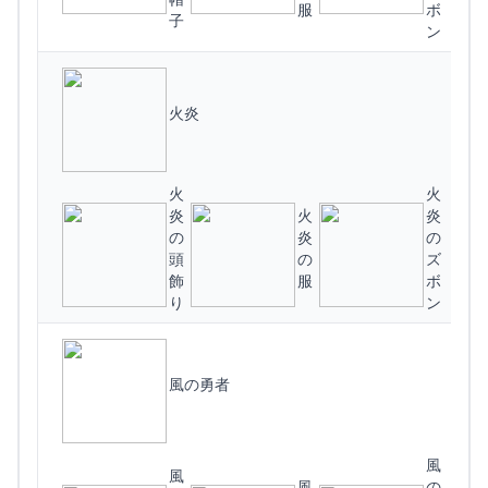
服
ボ
子
ン
火炎
火
火
炎
火
炎
の
炎
の
頭
の
ズ
(
飾
服
ボ
り
ン
風の勇者
風
風
風
の