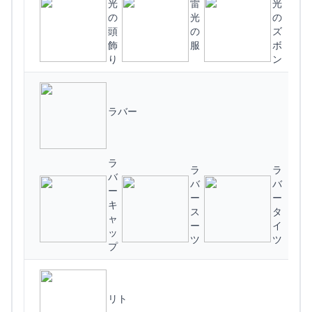
光
雷
光
の
光
の
頭
の
ズ
(
飾
服
ボ
り
ン
ラバー
ラ
ラ
ラ
バ
バ
バ
ー
ー
ー
(
キ
ス
タ
ャ
ー
イ
ッ
ツ
ツ
プ
リト