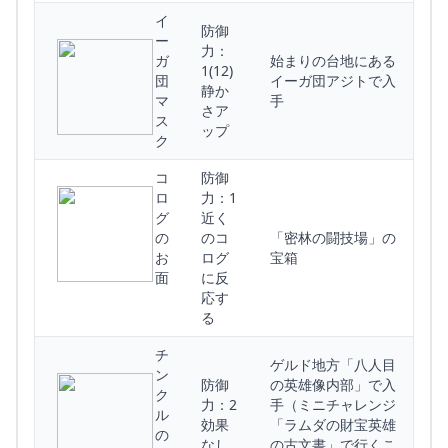
イ
防御
ー
力：
ガ
始まりの台地にある
1(12)
団
イーガ団アジトで入
静か
マ
手
さア
ス
ップ
ク
コ
防御
ロ
力：1
グ
近く
の
のコ
「密林の闘技場」の
お
ログ
宝箱
面
に反
応す
る
チ
ゲルド地方「八人目
ン
防御
の英雄像内部」で入
ク
力：2
手（ミニチャレンジ
ル
効果
「ラムダの財宝英雄
の
なし
の古文書」で行くこ