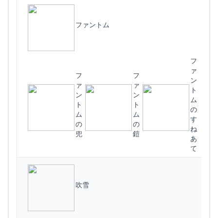
ファントム
フ
ァ
フ
フ
ン
ァ
ァ
ト
ン
ン
ム
ト
ト
の
ム
ム
す
の
の
ね
兜
鎧
あ
て
吹雪
撃