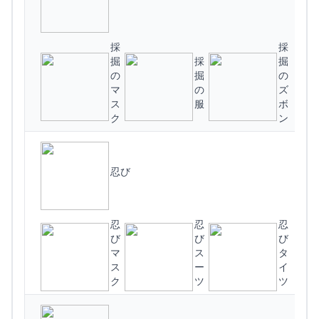
採
採
掘
採
掘
(
の
掘
の
マ
の
ズ
ス
服
ボ
ク
ン
忍び
忍
忍
忍
び
び
び
マ
ス
タ
ス
ー
イ
(
ク
ツ
ツ