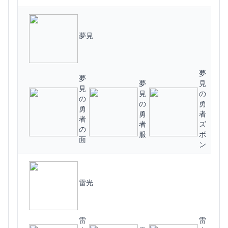
夢見
夢
夢
夢
見
見
見
の
の
(
の
勇
勇
勇
者
者
者
ズ
の
服
ボ
面
ン
雷光
撃
雷
雷