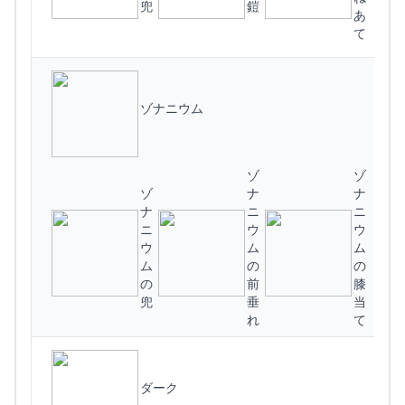
兜
鎧
あ
て
(
ゾナニウム
ゾ
ゾ
ゾ
ナ
ナ
ナ
ニ
ニ
ニ
ウ
ウ
ウ
ム
ム
ム
の
の
の
前
膝
(
兜
垂
当
れ
て
ダーク