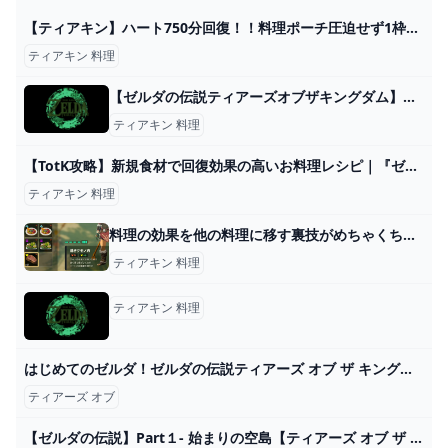
【ティアキン】ハート750分回復！！料理ポーチ圧迫せず1枠で超回復出来る食べ物がこちら【ゼルダの伝説 ティアーズ オブ ザ キングダム】 - YouTube
ティアキン 料理
【ゼルダの伝説ティアーズオブザキングダム】熱対策と影響【ティアキン】 ゲーム攻略サイト AlGest
ティアキン 料理
【TotK攻略】新規食材で回復効果の高いお料理レシピ｜『ゼルダの伝説 ティアーズ オブ ザ キングダム』ハイラル調査隊 – Nintendo DREAM WEB
ティアキン 料理
料理の効果を他の料理に移す裏技がめちゃくちゃ便利 ゼルダの伝説 ティアーズオブザキングダム hyperTsブログ
ティアキン 料理
ティアキン 料理
はじめてのゼルダ！ゼルダの伝説ティアーズ オブ ザ キングダムライブ配信！〈ゼルダの伝説ティアーズ オブ ザ キングダム/Nintendo Switch〉 - YouTube
ティアーズ オブ
【ゼルダの伝説】Part１- 始まりの空島【ティアーズ オブ ザ キングダム】 - YouTube