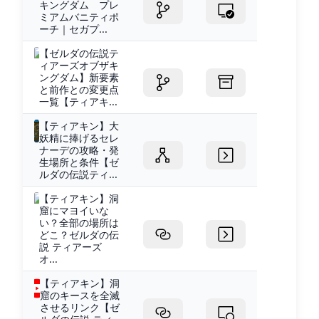
キングダム プレ
ミアムバニティポ
ーチ｜セガプ...
【ゼルダの伝説テ
ィアーズオブザキ
ングダム】新要素
と前作との変更点
一覧【ティアキ...
【ティアキン】大
妖精に捧げるセレ
ナーデの攻略・発
生場所と条件【ゼ
ルダの伝説ティ...
【ティアキン】洞
窟にマヨイいな
い？全部の場所は
どこ？ゼルダの伝
説 ティアーズ
オ...
【ティアキン】洞
窟のキースを全滅
させるリンク【ゼ