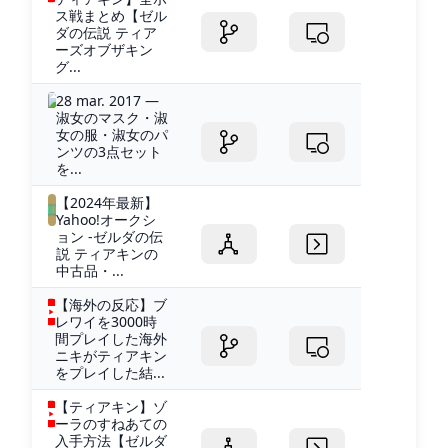
ス戦まとめ【ゼル
ダの伝説 ティア
ーズオブザキン
グ...
28 mar. 2017 —
淑女のマスク・淑
女の服・淑女のパ
ンツの3点セット
を...
【2024年最新】
Yahoo!オークシ
ョン -ゼルダの伝
説 ティアキンの
中古品・...
【海外の反応】ブ
レワイを3000時
間プレイした海外
ニキがティアキン
をプレイした結...
【ティアキン】ゾ
ーラのすねあての
入手方法【ゼルダ