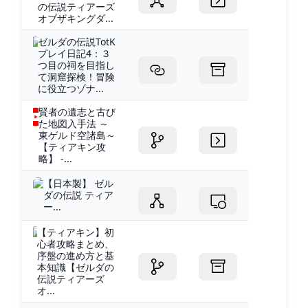
の伝説ティアーズ
オブザキングダ...
ゼルダの伝説TotK
プレイ日記4：３
つ目の祠を目指し
て洞窟探検！冒険
に役立つゾナ...
賢者の遺志と古び
た地図入手法 ～
東ゲルド空諸島～
【ティアキン攻
略】 -...
【日本製】 ゼル
ダの伝説 ティア
ー...
【ティアキン】初
心者攻略まとめ、
序盤の進め方と基
本知識【ゼルダの
伝説ティアーズ
オ...