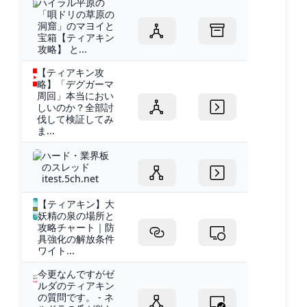
ハイラル平原の
「唄ドリの草原の
洞窟」のマヨイと
宝箱【ティアキン
攻略】 と...
【ティアキン攻
略】「デグガーマ
周回」本当におい
しいのか？全部討
伐して検証してみ
ま...
ハード・業界板
のスレッド
itest.5ch.net
【ティアキン】大
妖精の泉の場所と
攻略チャート｜防
具強化の解放条件
ワイト...
今更なんですがゼ
ルダのティアキン
の質問です。 - ネ