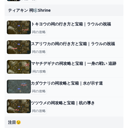
ティアキン 祠🎼shrine
トキヨウの祠の行き方と宝箱｜ラウルの祝福
祠の攻略
スアリワカの祠の行き方と宝箱｜ラウルの祝福
祠の攻略
マヤチデギナの祠攻略と宝箱｜一身の戦い 追跡
祠の攻略
カダウナリの祠攻略と宝箱｜水が示す道
祠の攻略
ツツウメの祠攻略と宝箱｜杭の導き
祠の攻略
注目😉