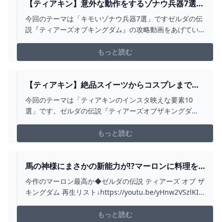
【ティアキン】意外な動作をするゾナウ兵器7選と
その作り方【攻略】 - YOUTUBE
今回のテーマは「キモいゾナウ兵器7選」ですゼルダの伝
説『ティアーズオブキングダム』の攻略動画をあげてい
ます。■お借りしたBGMしゃろう様 おどれグロッケンシ
ュピールしゃろう様 神隠しの真相しゃろう様 10℃しゃろ
もっと読む
う様 You and
me(https://www.youtube.com/@Sharou/v...
【ティアキン】絶品スイーツからコスプレまで！
インスタ映えな要素10選【ゼルダの伝説ティアー
今回のテーマは「ティアキンのインスタ映えな要素10
ズオブザキングダム/豆知識】【ゆっくり解説】 -
選」です。ゼルダの伝説『ティアーズオブザキングダ
YOUTUBE
ム』の攻略動画をあげています。■目次-----------------------
-----------00:00 OP00:18 料理 00:34 ①スイーツ 01:22 ②
もっと読む
チーズ系料理 02:02 ③パン・パイ系...
馬の神様にまさかの新能力が!?マーロンに料理を
作ってあげよう!!ティアキン最速実況PART53【ゼ
今作のマーロン最高か◆ゼルダの伝説 ティアーズ オブ ザ
ルダの伝説 ティアーズ オブ ザ キングダム】 -
キングダム 再生リスト↓https://youtu.be/yHnw2VSzlKI?
YOUTUBE
list=PLSszGF__n8Ssi1wn8WlhjWto075w6yARn◆ゼルダ
の伝説 ブレス オブ ザ ワイルド 再生リスト
もっと読む