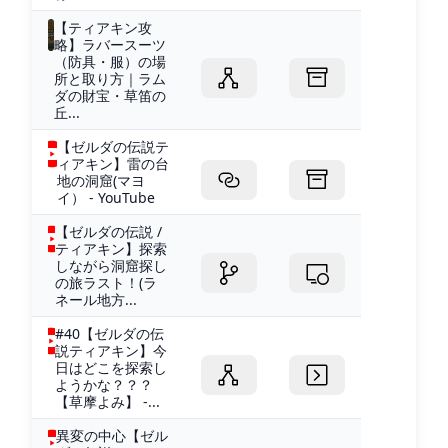
【ティアキン攻
略】ラバースーツ
（防具・服）の場
所と取り方｜ラム
ダの財宝・草笛の
丘...
【ゼルダの伝説テ
ィアキン】雷の台
地の洞窟(マヨ
イ） - YouTube
【ゼルダの伝説 /
ティアキン】探索
しながら洞窟探し
の旅ラスト！(ラ
ネール地方...
#40【ゼルダの伝
説ティアキン】今
日はどこを探索し
ようかな？？？
【草摩よみ】 -...
異変の中心【ゼル