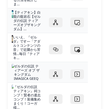
ま...
【ティアキン】白
龍の龍岩石【ゼル
ダの伝説 ティア
ーズオブザキング
ダム】...
いいえ、『ゼル
ダ』です―「アダ
ルトコンテンツの
音」で近隣から苦
情…毎日『ティア
キ...
ゼルダの伝説 テ
ィアーズ オブ ザ
キングダム
IMAGICA GEEQ
『ゼルダの伝説
ティアキン』祠コ
ンプ！賢者の遺志
コンプ！装備集め
まくり！コーガ
様...