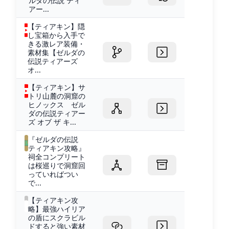
ルダの伝説 ティ
アー...
【ティアキン】隠
し宝箱から入手で
きる激レア装備・
素材集【ゼルダの
伝説ティアーズ
オ...
【ティアキン】サ
トリ山麓の洞窟の
ヒノックス ゼル
ダの伝説ティアー
ズ オブ ザ キ...
『ゼルダの伝説
ティアキン攻略』
祠全コンプリート
は桜巡りで洞窟回
っていればつい
で...
【ティアキン攻
略】最強ハイリア
の盾にスクラビル
ドすると強い素材