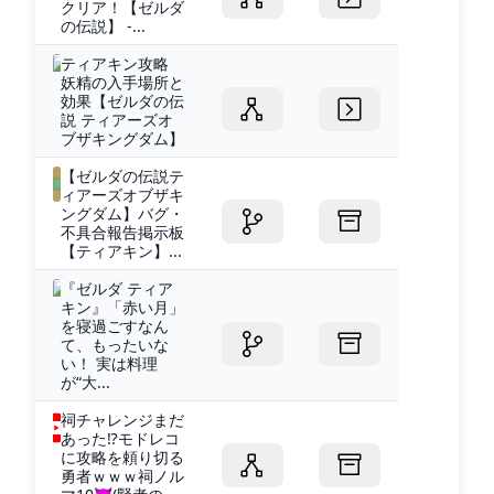
クリア！【ゼルダ
の伝説】 -...
ティアキン攻略
妖精の入手場所と
効果【ゼルダの伝
説 ティアーズオ
ブザキングダム】
【ゼルダの伝説テ
ィアーズオブザキ
ングダム】バグ・
不具合報告掲示板
【ティアキン】...
『ゼルダ ティア
キン』「赤い月」
を寝過ごすなん
て、もったいな
い！ 実は料理
が“大...
祠チャレンジまだ
あった⁉モドレコ
に攻略を頼り切る
勇者ｗｗｗ祠ノル