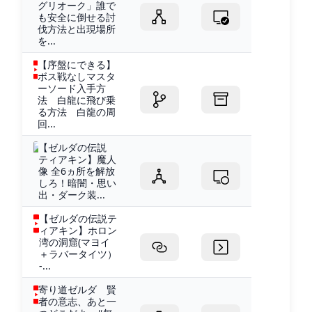
グリオーク」誰で
も安全に倒せる討
伐方法と出現場所
を...
【序盤にできる】
ボス戦なしマスタ
ーソード入手方
法 白龍に飛び乗
る方法 白龍の周
回...
【ゼルダの伝説
ティアキン】魔人
像 全6ヵ所を解放
しろ！暗闇・思い
出・ダーク装...
【ゼルダの伝説テ
ィアキン】ホロン
湾の洞窟(マヨイ
＋ラバータイツ）
-...
寄り道ゼルダ 賢
者の意志、あと一