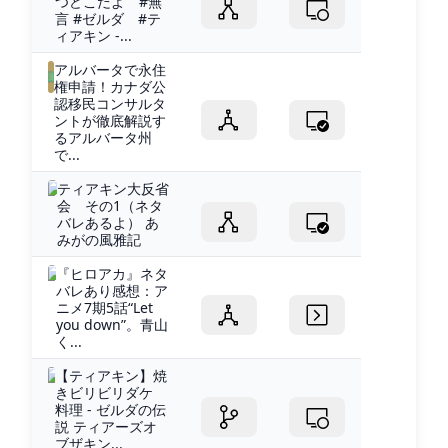
つどこだよ #無
言 #ゼルダ #テ
ィアキン -...
アルバータで永住
権申請！カナダ公
認移民コンサルタ
ントが徹底解説す
るアルバータ州
で...
ティアキン大反省
会 その1（ネタ
バレあるよ） あ
みがの風雅記
『ヒロアカ』ネタ
バレあり感想：ア
ニメ7期5話“Let
you down”。青山
く...
【ティアキン】焼
きビリビリダケ
料理 - ゼルダの伝
説 ティアーズオ
ブザキン...