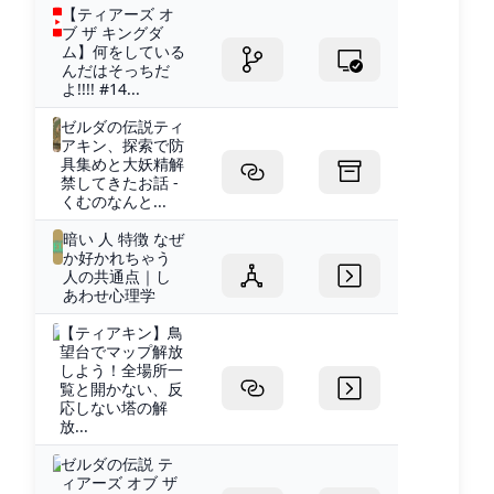
【ティアーズ オ
ブ ザ キングダ
ム】何をしている
んだはそっちだ
よ!!!! #14...
ゼルダの伝説ティ
アキン、探索で防
具集めと大妖精解
禁してきたお話 -
くむのなんと...
暗い 人 特徴 なぜ
か好かれちゃう
人の共通点｜し
あわせ心理学
【ティアキン】鳥
望台でマップ解放
しよう！全場所一
覧と開かない、反
応しない塔の解
放...
ゼルダの伝説 テ
ィアーズ オブ ザ