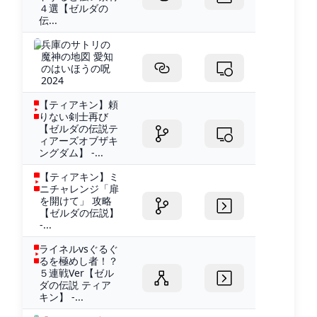
４選【ゼルダの
伝...
兵庫のサトリの
魔神の地図 愛知
のはいほうの呪
2024
【ティアキン】頼
りない剣士再び
【ゼルダの伝説テ
ィアーズオブザキ
ングダム】 -...
【ティアキン】ミ
ニチャレンジ「扉
を開けて」 攻略
【ゼルダの伝説】
-...
ライネルvsぐるぐ
るを極めし者！？
５連戦Ver【ゼル
ダの伝説 ティア
キン】 -...