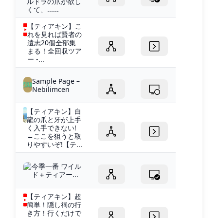
ルドラの爪が欲し
くて、......
【ティアキン】こ
れを見れば賢者の
遺志20個全部集
まる！全回収ツア
ー -...
Sample Page –
Nebilimcen
【ティアキン】白
龍の爪と牙が上手
く入手できない!
←ここを狙うと取
りやすいぞ!【テ...
今季一番 ワイル
ド＋ティアー...
【ティアキン】超
簡単！隠し祠の行
き方！行くだけで