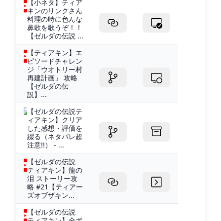
【小ネタ】ティア
キンのリンクさん
料理の時に色んな
鼻歌を歌うぞ！！
【ゼルダの伝説 ...
【ティアキン】エ
ピソードチャレン
ジ「ウオトリー村
再建計画」 攻略
【ゼルダの伝
説】...
【ゼルダの伝説テ
ィアキン】クリア
した感想・評価を
綴る（ネタバレ超
注意!!） - ...
【ゼルダの伝説
ティアキン】龍の
泪 ストーリー攻
略 #21【ティアー
ズオブザキン...
【ゼルダの伝説
ティアキン】全ボ