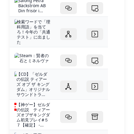
Salong Petra
Bäckström AB
Din frisör i...
検索ワードで「理
科用語」を当て
ろ！今年の「共通
テスト」に出まし
た
Steam：賢者の
石とミネルヴァ
【CD】「ゼルダ
の伝説 ティアー
ズ オブ ザ キング
ダム」オリジナル
サウンドトラ...
【神ゲー】ゼルダ
の伝説 ティアー
ズオブザキングダ
ム初見プレイ#５
７【確定】 -...