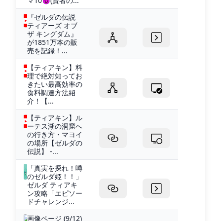
マ10😈(賢者の...
『ゼルダの伝説
ティアーズ オブ
ザ キングダム』
が1851万本の販
売を記録！...
【ティアキン】料
理で絶対知ってお
きたい最高効率の
食料調達方法紹
介！【...
【ティアキン】ル
ーテス湖の洞窟へ
の行き方・マヨイ
の場所【ゼルダの
伝説】 -...
「真実を探れ！噂
のゼルダ姫！！」
ゼルダ ティアキ
ン攻略「エピソー
ドチャレンジ...
画像ページ (9/12)