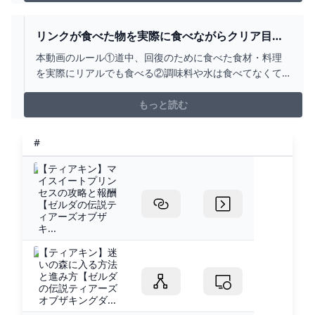
↓https://youtu.be/dtI...
リンクが食べた物を実際に食べながらクリア目指
す企画で初ライネルに挑んでみた！【ティアキ
本動画のルール①道中、回復のために食べた食材・料理
ン】【料理】【ゼルダの伝説ティアーズオブザキ
を実際にリアルでも食べる②調味料や水は食べてなくて
ングダム】PART9 - YOUTUBE
も使用OKPart１⤵https://youtu.be/wMXk8caamqYPart
２⤵https://youtu.be/-4HQujy3ZsQ◆ナガレの
もっと読む
Twitter◆https://twitter.com/N...
#
【ティアキン】マ
イスイートプリン
セスの攻略と報酬
【ゼルダの伝説テ
ィアーズオブザ
キ...
【ティアキン】迷
いの森に入る方法
と進み方【ゼルダ
の伝説ティアーズ
オブザキングダ...