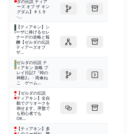
ダの伝説 ティア
ーズ オブ ザ キン
グダム】＃１９
-...
【ティアキン】シ
ーザに捧げるセレ
ナーデの攻略と報
酬【ゼルダの伝説
ティアーズオブ
ザ...
ゼルダの伝説 テ
ィアキン 攻略 プ
レイ日記7『時の
神殿2』 - 雨傘ね
こ ゲーム...
【ゼルダの伝説
ティアキン】全自
動でグリオークを
倒せます。序盤で
も初心者でも
OK...
【ティアキン】多
くのユーザが、難