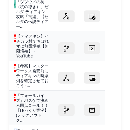
「ツツウメの祠
（杭の導き）」ゼ
ルダ ティアキン
攻略「祠編」【ゼ
ルダの伝説ティア
ー...
【ティアキン】イ
チカラ村でおぼれ
ずに無限増殖【無
限増殖】 -
YouTube
【考察】マスター
ワークス発売前に
ティアキンの時系
列を確定させてお
こう -...
『フォールガイ
ズ』バスケで決め
ろ同点ゴール！！
【ゆっくり実況】
(ノックアウト
ク...