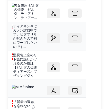
男女兼用 ゼルダ
の伝説 ゼル
ダ ティアキ
ン ティアー...
ティアキン今は
ガノン討伐中で
す。ヒダマリ草
が尽きたので祠
にワープしたい
のです...
監視砦上空のリ
ト族に話しかけ
れるのか検証
【ゼルダの伝説
ティアーズオブ
ザキングダム...
Mássime
「賢者の遺志」
を忘れないで。