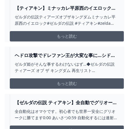
【ティアキン】ミナッカレ平原西のイエロック
ゼルダの伝説ティアーズ オブザキングダム #ゼル
ゼルダの伝説ティアーズオブザキングダムミナッカレ平
ダの伝説 #ティアキン #ZELDA - YOUTUBE
原西のイエロック#ゼルダの伝説 #ティアキン#zelda
#zeldatearsofthekingdom
もっと読む
ヘドロ攻撃でドレファン王が大変な事に…シド王
子と共に空島へ!!ティアキン最速実況PART60【ゼ
ゼルダ姫がそんな事するわけないはず…◆ゼルダの伝説
ルダの伝説 ティアーズ オブ ザ キングダム】 -
ティアーズ オブ ザ キングダム 再生リスト
YOUTUBE
↓https://youtu.be/yHnw2VSzlKI?
list=PLSszGF__n8Ssi1wn8WlhjWto075w6yARn◆ゼルダ
もっと読む
の伝説 ブレス オブ ザ ワイルド 再生リスト
↓https://yout...
【ゼルダの伝説 ティアキン】全自動でグリオーク
を倒せます。序盤でも初心者でもOK 最強ゾナウ
全自動化はオマケです。初心者でも世界一安全にグリオ
ギア 大砲 ティアーズオブザキングダム TOTK -
ークに勝てます0:00 あいさつ0:59 自動化するには連射コ
YOUTUBE
ントローラーが必要1:59 まず雷対策をしよう2:30 戦い方