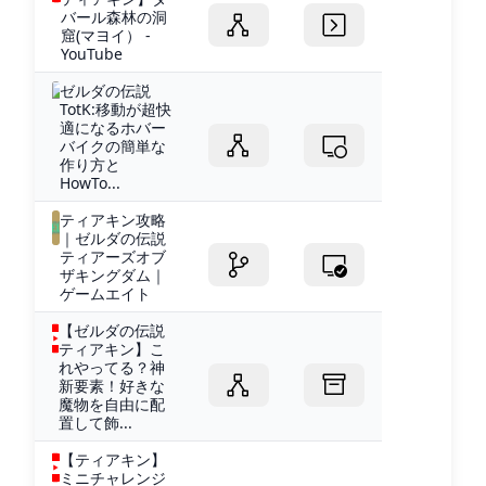
バール森林の洞
窟(マヨイ） -
YouTube
ゼルダの伝説
TotK:移動が超快
適になるホバー
バイクの簡単な
作り方と
HowTo...
ティアキン攻略
｜ゼルダの伝説
ティアーズオブ
ザキングダム｜
ゲームエイト
【ゼルダの伝説
ティアキン】こ
れやってる？神
新要素！好きな
魔物を自由に配
置して飾...
【ティアキン】
ミニチャレンジ