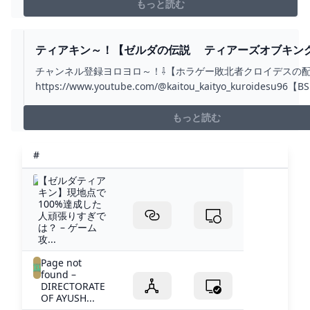
やゾナウギアの場所4:42 グリオークの場所5:17 グリオー
もっと読む
ク討伐チュートリアル8:10 注意ポイント9:46 もう一つの
倒し方12:24...
ティアキン～！【ゼルダの伝説 ティアーズオブキング
＃５ - YOUTUBE
チャンネル登録ヨロヨロ～！⇩【ホラゲー敗北者クロイデスの
https://www.youtube.com/@kaitou_kaityo_kuroidesu9
https://www.youtube.com/channel/UChDNjot5uhtFOUyh
ロイデスの実況部...
もっと読む
#
【ゼルダティア
キン】現地点で
100%達成した
人頑張りすぎで
は？ – ゲーム
攻...
Page not
found –
DIRECTORATE
OF AYUSH...