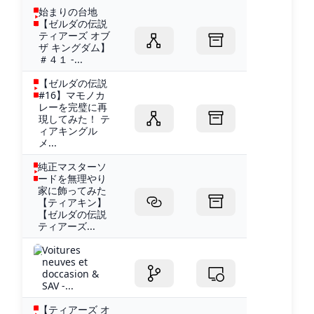
始まりの台地
【ゼルダの伝説
ティアーズ オブ
ザ キングダム】
＃４１ -...
【ゼルダの伝説
#16】マモノカ
レーを完璧に再
現してみた！ テ
ィアキングル
メ...
純正マスターソ
ードを無理やり
家に飾ってみた
【ティアキン】
【ゼルダの伝説
ティアーズ...
Voitures
neuves et
doccasion &
SAV -...
【ティアーズ オ