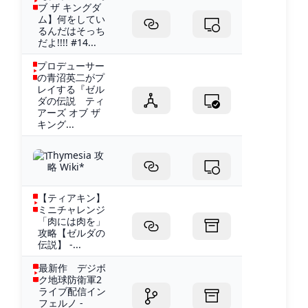
ブ ザ キングダ
ム】何をしてい
るんだはそっち
だよ!!!! #14...
プロデューサー
の青沼英二がプ
レイする『ゼル
ダの伝説 ティ
アーズ オブ ザ
キング...
Thymesia 攻
略 Wiki*
【ティアキン】
ミニチャレンジ
「肉には肉を」
攻略【ゼルダの
伝説】 -...
最新作 デジボ
ク地球防衛軍2
ライブ配信イン
フェルノ -