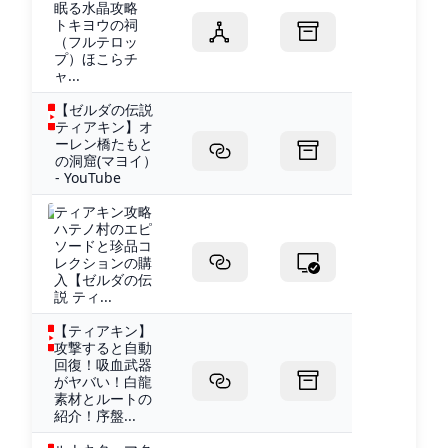
眠る水晶攻略
トキヨウの祠
（フルテロッ
プ）ほこらチ
ャ...
【ゼルダの伝説
ティアキン】オ
ーレン橋たもと
の洞窟(マヨイ）
- YouTube
ティアキン攻略
ハテノ村のエピ
ソードと珍品コ
レクションの購
入【ゼルダの伝
説 ティ...
【ティアキン】
攻撃すると自動
回復！吸血武器
がヤバい！白龍
素材とルートの
紹介！序盤...