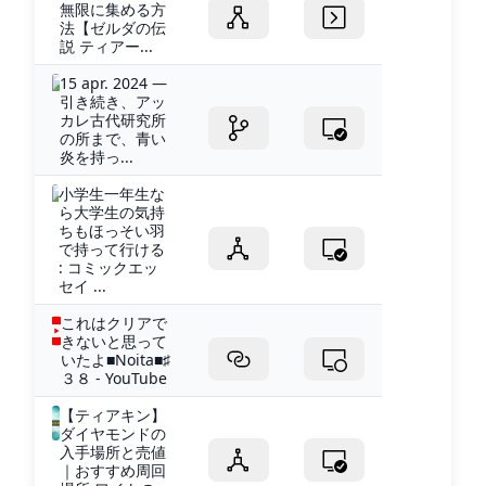
無限に集める方
法【ゼルダの伝
説 ティアー...
15 apr. 2024 —
引き続き、アッ
カレ古代研究所
の所まで、青い
炎を持っ...
小学生一年生な
ら大学生の気持
ちもほっそい羽
で持って行ける
: コミックエッ
セイ ...
これはクリアで
きないと思って
いたよ■Noita■♯
３８ - YouTube
【ティアキン】
ダイヤモンドの
入手場所と売値
｜おすすめ周回