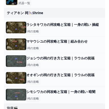
武器一覧
ティアキン 祠🎠shrine
ラシタキワカの祠攻略と宝箱｜一身の戦い 操縦
祠の攻略
マヤウシユの祠攻略と宝箱｜組み合わせ
祠の攻略
ジョシウの祠の行き方と宝箱｜ラウルの祝福
祠の攻略
オオギンの祠の行き方と宝箱｜ラウルの祝福
祠の攻略
シモシワカの祠攻略と宝箱｜一身の戦い 暗闇
祠の攻略
注目🎬