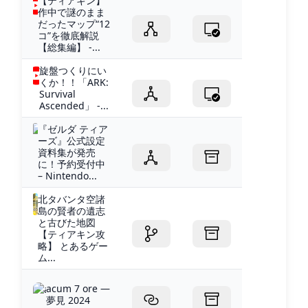
【ティアキン】
作中で謎のまま
だったマップ“12
コ”を徹底解説
【総集編】 -...
旋盤つくりにい
くか！！「ARK:
Survival
Ascended」 -...
『ゼルダ ティア
ーズ』公式設定
資料集が発売
に！予約受付中
– Nintendo...
北タバンタ空諸
島の賢者の遺志
と古びた地図
【ティアキン攻
略】 とあるゲー
ム...
acum 7 ore —
夢見 2024