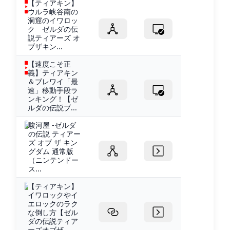
【ティアキン】
ウルラ峡谷南の
洞窟のイワロッ
ク ゼルダの伝
説ティアーズ オ
ブザキン...
【速度こそ正
義】ティアキン
＆ブレワイ「最
速」移動手段ラ
ンキング！【ゼ
ルダの伝説ブ...
駿河屋 -ゼルダ
の伝説 ティアー
ズ オブ ザ キン
グダム 通常版
（ニンテンドー
ス...
【ティアキン】
イワロックやイ
エロックのラク
な倒し方【ゼル
ダの伝説ティア
ーズオブザ...