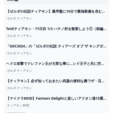
【ゼルダの伝説ティアキン】最序盤に15分で最強装備を含む全身装備をコンプリートするルート紹介！（TotK、ティアーズオブザキングダム） - YouTube
ゼルダ ティアキン
TotKティアキン・71日目 1/2 ハテノ村を散策しよう①（前編） - ちょっとしたゲーム日記：楽天ブログ
ゼルダ ティアキン
「GDC2024」の「ゼルダの伝説 ティアーズ オブ ザ キングダム」講演がYouTubeで公開！ - GAME Watch
ゼルダ ティアキン
ヘドロ攻撃でドレファン王が大変な事に…シド王子と共に空島へ!!ティアキン最速実況Part60【ゼルダの伝説 ティアーズ オブ ザ キングダム】 - YouTube
ゼルダ ティアキン
【ティアキン】必ず知っておきたい武器の便利な裏ワザ・豆知識8選【ゼルダの伝説ティアーズオブザキングダム/ティアキン】 - YouTube
ゼルダ ティアキン
【マイクラMOD】Farmers Delightと楽しいアドオン達13選【農業・料理MOD】 - YouTube
ティアキン 料理