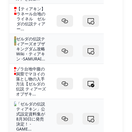
【ティアキン】
ラネール台地の
ライネル ゼル
ダの伝説ティア
ー...
ゼルダの伝説テ
ィアーズオブザ
キングダム攻略
Wiki・ティアキ
ン -SAMURAI...
ゾラ台地中腹の
洞窟でマヨイの
落とし物の入手
方法【ゼルダの
伝説 ティアーズ
オブザキ...
「ゼルダの伝説
ティアキン」公
式設定資料集が
8月30日に発売
決定！ -
GAME...