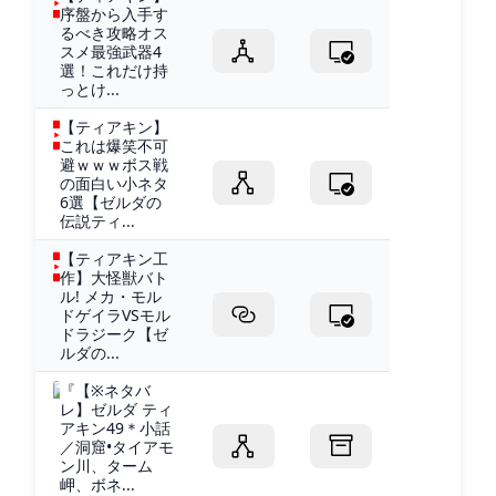
序盤から入手す
るべき攻略オス
スメ最強武器4
選！これだけ持
っとけ...
【ティアキン】
これは爆笑不可
避ｗｗｗボス戦
の面白い小ネタ
6選【ゼルダの
伝説ティ...
【ティアキン工
作】大怪獣バト
ル! メカ・モル
ドゲイラVSモル
ドラジーク【ゼ
ルダの...
『【※ネタバ
レ】ゼルダ ティ
アキン49＊小話
／洞窟•タイアモ
ン川、ターム
岬、ボネ...