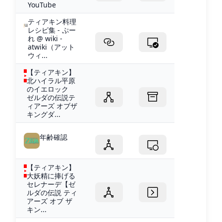
YouTube
ティアキン料理
レシピ集 - ぷー
れ @ wiki -
atwiki（アット
ウィ...
【ティアキン】
北ハイラル平原
のイエロック
ゼルダの伝説テ
ィアーズ オブザ
キングダ...
年齢確認
【ティアキン】
大妖精に捧げる
セレナーデ【ゼ
ルダの伝説 ティ
アーズ オブ ザ
キン...