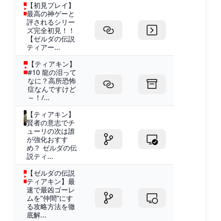
【初見プレイ】
最高の神ゲーと
評されるシリー
ズ完全初見！！
【ゼルダの伝説
ティアー...
【ティアキン】
#10 龍の泪って
なに？高所恐怖
症なんですけど
～！/...
【ティアキン】
賢者の意志でチ
ューリの次は誰
が強化おすす
め？ ゼルダの伝
説ティ...
【ゼルダの伝説
ティアキン】最
速で最凶ゴーレ
ムを”仲間”にす
る攻略方法を徹
底解...