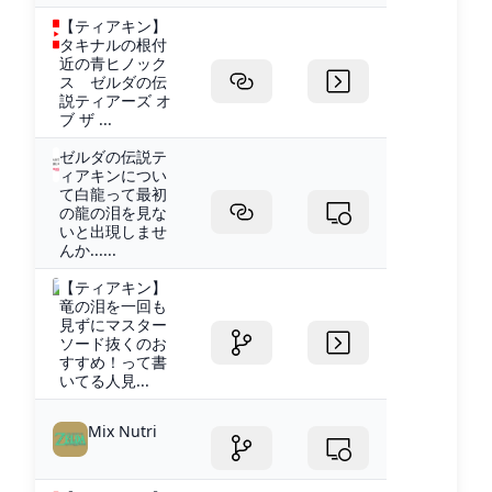
【ティアキン】
タキナルの根付
近の青ヒノック
ス ゼルダの伝
説ティアーズ オ
ブ ザ ...
ゼルダの伝説テ
ィアキンについ
て白龍って最初
の龍の泪を見な
いと出現しませ
んか......
【ティアキン】
竜の泪を一回も
見ずにマスター
ソード抜くのお
すすめ！って書
いてる人見...
Mix Nutri