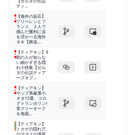
【ゼルダの伝説
ティ...
【海外の反応】
フリーレンとフ
ランメ、２人で
掴んだ勝利に涙
を浮かべる海外
ネキ【葬送...
【ティアキン】9
割の人が知らな
い細かすぎる隠
れ小技集【ゼル
ダの伝説ティア
ーズオブ...
【ティアキン】
マップ系厳選小
ネタ15選。コロ
グトランポリン/
雷グリーオーク
を地底...
【ティアキン】
トカゲの隠れ穴
のマヨイの場所