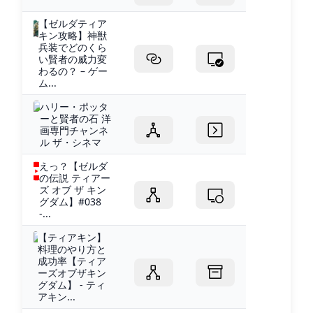
【ゼルダティア
キン攻略】神獣
兵装でどのくら
い賢者の威力変
わるの？ – ゲー
ム...
ハリー・ポッタ
ーと賢者の石 洋
画専門チャンネ
ル ザ・シネマ
えっ？【ゼルダ
の伝説 ティアー
ズ オブ ザ キン
グダム】#038
-...
【ティアキン】
料理のやり方と
成功率【ティア
ーズオブザキン
グダム】 - ティ
アキン...