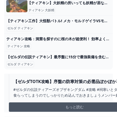
【ティアキン】大妖精の所いっても妖精が居ないから、リレイズがして貰えなくてつらい｜ぽちぽちゲーム速報
ティアキン 大妖精
【ティアキン工作】大怪獣バトル! メカ・モルドゲイラVSモルドラジーク【ゼルダの伝説】 - YouTube
ゼルダ ティアキン
ティアキン攻略：洞窟を探すのに桜の木が超便利！ 効率よく洞窟を発見する方法【ゼルダ ティアーズ オブ ザ キングダム日記＃14】 - 電撃オンライン
ティアキン 攻略
【ゼルダの伝説ティアキン】最序盤に15分で最強装備を含む全身装備をコンプリートするルート紹介！（TotK、ティアーズオブザキングダム） - YouTube
ゼルダ ティアキン
【ゼルダTOTK攻略】序盤の防寒対策の必需品ぽかぽか
効率よく回収できるルートはこちら！ - YOUTUBE
#ゼルダの伝説ティアーズオブザキングダム #攻略 #祠寒いと
食らってしまうのでしっかりため込んでおきましょうメンバー
＼(＾o＾)／
https://www.youtube.com/channel/UCUE1l0rQ9yQgGQsn0_
もっと読む
チャンネル登録はこちら→ http://q...