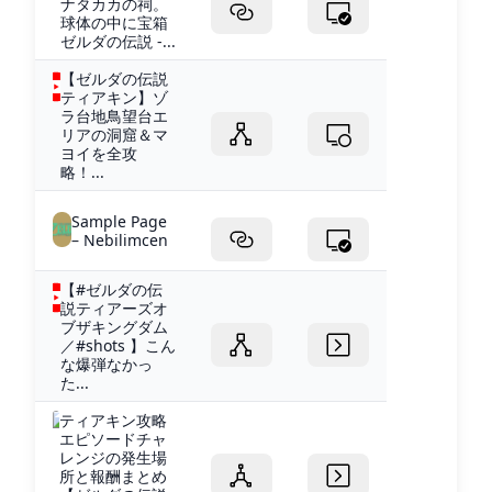
ナタカカの祠。
球体の中に宝箱
ゼルダの伝説 -...
【ゼルダの伝説
ティアキン】ゾ
ラ台地鳥望台エ
リアの洞窟＆マ
ヨイを全攻
略！...
Sample Page
– Nebilimcen
【#ゼルダの伝
説ティアーズオ
ブザキングダム
／#shots 】こん
な爆弾なかっ
た...
ティアキン攻略
エピソードチャ
レンジの発生場
所と報酬まとめ