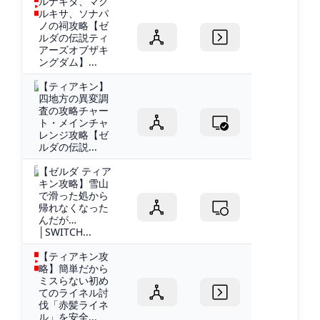
ルナキタ、マク
ルキサ、ソナパ
ノの祠攻略【ゼ
ルダの伝説ティ
アーズオブザキ
ングダム】...
【ティアキン】
四地方の異変調
査の攻略チャー
ト・メインチャ
レンジ攻略【ゼ
ルダの伝説...
【ゼルダ ティア
キン攻略】雪山
で滑った処から
帰れなくなった
んだが…
│SWITCH...
【ティアキン攻
略】簡単だから
ミスらない初め
てのライネル討
伐「赤髪ライネ
ル」を安全...