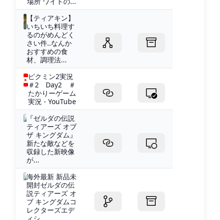
場所 ワイトの...
【ティアキン】
いちいち料理す
るのがめんどく
さい件..なんか
おすすめの食
材、調理法...
ピクミン2実況
＃2 Day2 ＃
たかりーゲーム
実況 - YouTube
『ゼルダの伝説
ティアーズ オブ
ザ キングダム』
新たな敵などを
収録した新映像
が...
海外最新 新品未
開封ゼルダの伝
説ティアーズ オ
ブ キングダムコ
レクターズエデ
ィシ...