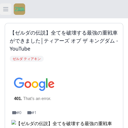
Open main menu
ティアキン
【ゼルダの伝説】全てを破壊する最強の重戦車
ティアキン 祠
ができました│ティアーズ オブ ザ キングダム -
YouTube
ティアキン 武器
ゼルダ ティアキン
ティアキン 攻略
#0
#1