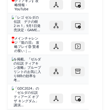
ティアキン】攻
略情報 -
YouTube
「レゴ ゼルダの
伝説 デクの樹
2 in 1」9月1日発
売決定 - GAME...
メインチャレン
ジ『龍の泪』 攻
略プレイ⑨ 賢者
の誓い｜...
を掲載。『ゼルダ
の伝説 ティアキ
ン攻略』ブループ
リントのお気に入
り8枠の効率を
考...
「GDC2024」の
「ゼルダの伝説
ティアーズ オブ
ザ キングダム」
講演...