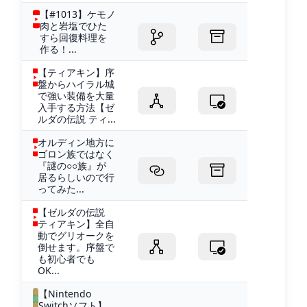
【#1013】ケモノ
肉と岩塩でひた
すら回復料理を
作る！...
【ティアキン】序
盤からハイラル城
で強い装備を大量
入手する方法【ゼ
ルダの伝説 ティ...
オルディン地方に
ゴロン族ではなく
『謎の○○族』が
居るらしいので行
ってみた...
【ゼルダの伝説
ティアキン】全自
動でグリオークを
倒せます。序盤で
も初心者でも
OK...
【Nintendo
Switchソフト】