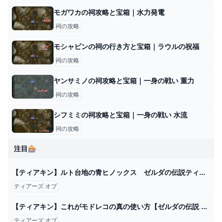
モガワカの祠攻略と宝箱｜水力発電
祠の攻略
モシャピンの祠の行き方と宝箱｜ラウルの祝福
祠の攻略
ヤンサミノの祠攻略と宝箱｜一身の戦い 重力
祠の攻略
シフミミの祠攻略と宝箱｜一身の戦い 水流
祠の攻略
注目🎰
【ティアキン】ルト台地の青ヒノックス ゼルダの伝説ティアーズ オブ ザ キングダム #ゼルダの伝説 #ティアキン #zelda #shorts - YouTube
ティアーズ オブ
【ティアキン】これがモドレコの真の使い方【ゼルダの伝説 ティアーズ オブ ザ キングダム】 - YouTube
ティアーズ オブ