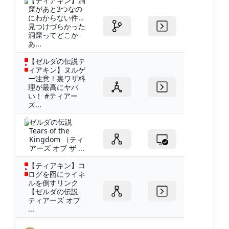
【ティアキン】洞
窟があと3つなの
にわからない件…
見つけづらかった
洞窟ってどこか
あ...
【ゼルダの伝説テ
ィアキン】ヌルゲ
ー注意！裏ワザ料
理が最高にヤバ
い！ #ティアー
ズ...
ゼルダの伝説
Tears of the
Kingdom （ティ
アーズ オブ ザ ...
【ティアキン】コ
ログを囮にライネ
ルを倒すリンク
【ゼルダの伝説
ティアーズ オブ
...