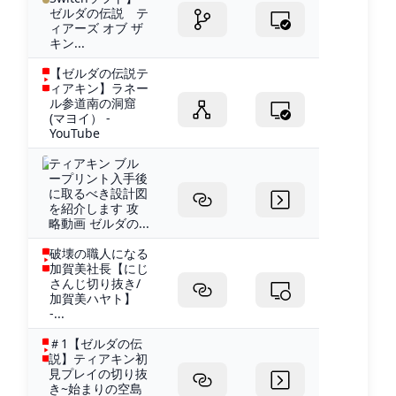
ゼルダの伝説 テ
ィアーズ オブ ザ
キン...
【ゼルダの伝説テ
ィアキン】ラネー
ル参道南の洞窟
(マヨイ） -
YouTube
ティアキン ブル
ープリント入手後
に取るべき設計図
を紹介します 攻
略動画 ゼルダの...
破壊の職人になる
加賀美社長【にじ
さんじ切り抜き/
加賀美ハヤト】
-...
＃1【ゼルダの伝
説】ティアキン初
見プレイの切り抜
き~始まりの空島