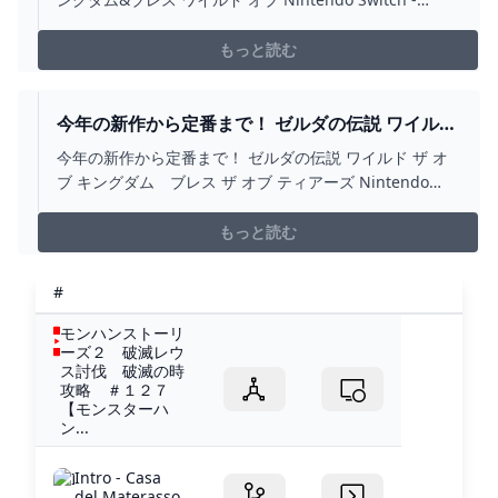
bestcheerstone.com
もっと読む
今年の新作から定番まで！ ゼルダの伝説 ワイルド
ザ オブ キングダム ブレス ザ オブ ティアーズ
今年の新作から定番まで！ ゼルダの伝説 ワイルド ザ オ
NINTENDO SWITCH -
ブ キングダム ブレス ザ オブ ティアーズ Nintendo
WWW.BRAIDOUTDOOR.IT
Switch - www.braidoutdoor.it
もっと読む
#
モンハンストーリ
ーズ２ 破滅レウ
ス討伐 破滅の時
攻略 ＃１２７
【モンスターハ
ン...
Intro - Casa
del Materasso