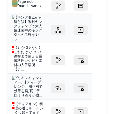
Page not
found - Vanex
【キングダム研究
所とは】週刊ヤン
グジャンプで大人
気連載中のキング
ダムの考察をや
っ...
【もう悩まない】
これだけでいい！
終盤まで使える厳
選料理レシピと素
材の入手場所
【テ...
グリキンキャンデ
ィー. 【ディープ
レンジ、濁り潮で
効果を発揮】 普
段より濁りが強...
【ティアキン】料
理の隠しルールい
くつ知ってます