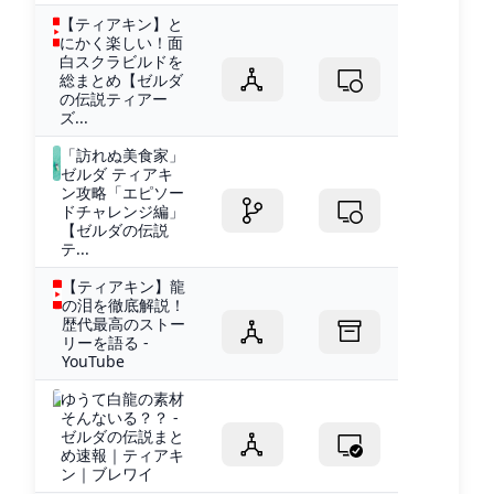
【ティアキン】と
にかく楽しい！面
白スクラビルドを
総まとめ【ゼルダ
の伝説ティアー
ズ...
「訪れぬ美食家」
ゼルダ ティアキ
ン攻略「エピソー
ドチャレンジ編」
【ゼルダの伝説
テ...
【ティアキン】龍
の泪を徹底解説！
歴代最高のストー
リーを語る -
YouTube
ゆうて白龍の素材
そんないる？？ -
ゼルダの伝説まと
め速報｜ティアキ
ン｜ブレワイ