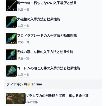
騎士の剣・朽ちてないの入手場所と効果
武器一覧
大砲槍の入手方法と効果性能
武器一覧
フロドラブレードの入手方法と効果性能
武器一覧
光線の頭こん棒の入手方法と効果性能
武器一覧
ゴーレムの頭こん棒の入手方法と効果性能
武器一覧
ティアキン 祠🎷shrine
ツラカワカの祠攻略と宝箱｜重なる通り道
祠の攻略