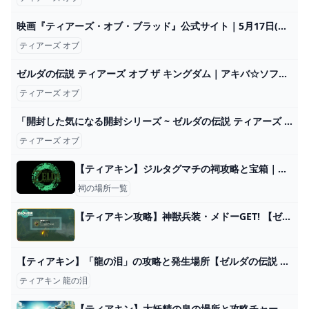
映画『ティアーズ・オブ・ブラッド』公式サイト｜5月17日(金)公開
ティアーズ オブ
ゼルダの伝説 ティアーズ オブ ザ キングダム｜アキバ☆ソフマップsofmap
ティアーズ オブ
「開封した気になる開封シリーズ ~ ゼルダの伝説 ティアーズ オブ ザ キングダムエディション」第2014話 - YouTube
ティアーズ オブ
【ティアキン】ジルタグマチの祠攻略と宝箱｜空を飛ぶもの【ゼルダの伝説ティアーズオブザキングダム】
祠の場所一覧
【ティアキン攻略】神獣兵装・メドーGET! 【ゼルダの伝説 ティアーズ オブ ザ キングダム】 - YouTube
【ティアキン】「龍の泪」の攻略と発生場所【ゼルダの伝説 ティアーズオブザキングダム】 昇遊GAME
ティアキン 龍の泪
【ティアキン】大妖精の泉の場所と攻略チャート｜防具強化の解放条件 ワイトのゲーム案内所