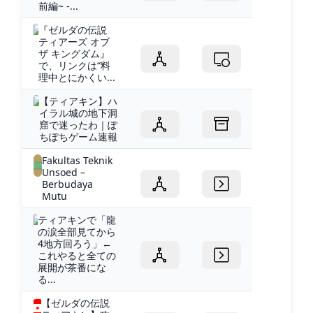
前編~ -...
『ゼルダの伝説
ティアーズ オブ
ザ キングダム』
で、リンクは“料
理中とにかくい...
【ティアキン】ハ
イラル城の地下洞
窟で迷ったわ｜ぽ
ちぽちゲーム速報
Fakultas Teknik
Unsoed –
Berbudaya
Mutu
ティアキンで「龍
の涙全部見てから
4地方回ろう」←
これやると全ての
展開が茶番にな
る...
【ゼルダの伝説