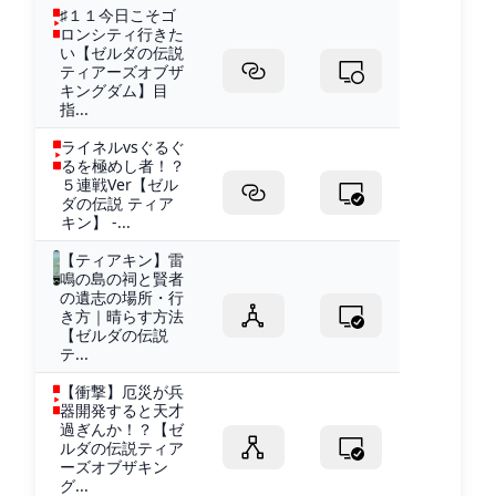
♯１１今日こそゴ
ロンシティ行きた
い【ゼルダの伝説
ティアーズオブザ
キングダム】目
指...
ライネルvsぐるぐ
るを極めし者！？
５連戦Ver【ゼル
ダの伝説 ティア
キン】 -...
【ティアキン】雷
鳴の島の祠と賢者
の遺志の場所・行
き方｜晴らす方法
【ゼルダの伝説
テ...
【衝撃】厄災が兵
器開発すると天才
過ぎんか！？【ゼ
ルダの伝説ティア
ーズオブザキン
グ...