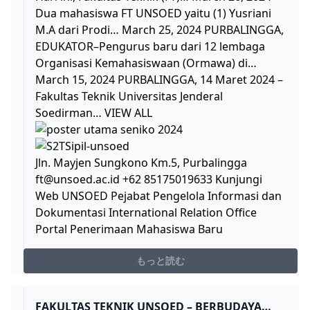
Dua mahasiswa FT UNSOED yaitu (1) Yusriani
M.A dari Prodi… March 25, 2024 PURBALINGGA,
EDUKATOR–Pengurus baru dari 12 lembaga
Organisasi Kemahasiswaan (Ormawa) di…
March 15, 2024 PURBALINGGA, 14 Maret 2024 –
Fakultas Teknik Universitas Jenderal
Soedirman… VIEW ALL
Jln. Mayjen Sungkono Km.5, Purbalingga
ft@unsoed.ac.id
+62 85175019633 Kunjungi
Web UNSOED Pejabat Pengelola Informasi dan
Dokumentasi International Relation Office
Portal Penerimaan Mahasiswa Baru
もっと読む
FAKULTAS TEKNIK UNSOED – BERBUDAYA