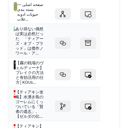
صفحه اصلی —
بسته بندی
حبوبات ادویه
غلات...
あり得ない偶然
は実は必然だっ
た 「ティアー
ズ・オブ・ブラ
ッド」は傑作ノ
ワール・ア...
【霧の戦場のヴ
ェルディーナ】
ブレイクの方法
と有効活用の仕
方│KOUs...
【ティアキン攻
略】水湧き島の
ゴーレムにくっ
ついている「賢
者の遺志」。
【ゼルダの伝...
【ティアキン】