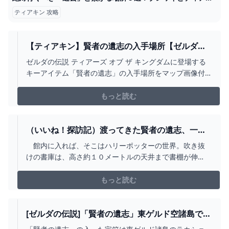
ティアキン 攻略
【ティアキン】賢者の遺志の入手場所【ゼルダの
伝説 ティアーズオブザキングダム】 HYPERWIKI
ゼルダの伝説 ティアーズ オブ ザ キングダムに登場する
キーアイテム「賢者の遺志」の入手場所をマップ画像付
きで紹介しています。賢者の遺志は全部で16個あるので
強化順は気にしなくてよい。
もっと読む
（いいね！探訪記）渡ってきた賢者の遺志、一面
に モリソン書庫 東京都文京区：朝日新聞デジ
館内に入れば、そこはハリーポッターの世界。吹き抜
タル
けの書庫は、高さ約１０メートルの天井まで書棚が伸
び、本が壁を埋め尽くす。約２万４千冊は革や布で装丁
され、味わい深い。東洋文庫ミュージアム（東京都文京
もっと読む
区…
[ゼルダの伝説]「賢者の遺志」東ゲルド空諸島でげ
っとです - YOUTUBE