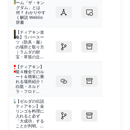
ーム「ザ・キン
グダム」とは
何？ わかりやす
く解説 Weblio
辞書
【ティアキン攻
略】ラバースー
ツ（防具・服）
の場所と取り方
｜ラムダの財
宝・草笛の丘...
【ティアキン】
龍４種全てのル
ート＆簡単に乗
れる場所紹介！
白龍・ネルド
ラ・フロド...
【ゼルダの伝説
ティアキン】金
リンゴを料理に
入れると必ず
「大成功」する
ことが判明。...