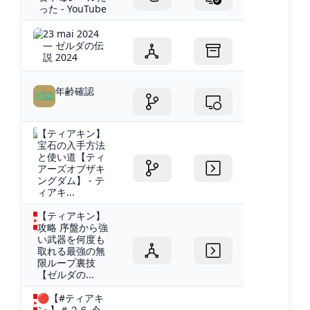
った - YouTube
23 mai 2024
— ゼルダの伝
説 2024
年齢確認
【ティアキン】
宝石の入手方法
と使い道【ティ
アーズオブザキ
ングダム】 - テ
ィアキ...
【ティアキン】
攻略 序盤から強
い武器を何度も
取れる最強の無
限ループ裏技
【ゼルダの...
🔴【#ティアキ
ン 】＃２６ 今