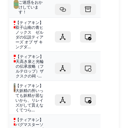
ご迷惑をおか
けしていま
す！
【ティアキン】
双子山南の青ヒ
ノックス ゼル
ダの伝説ティア
ーズ オブ ザ キ
ングダ...
【ティアキン】
天高き泉と光輪
の伝承攻略（フ
ルテロップ）ザ
クスクの祠 -...
【ティアキン】
大妖精の所いっ
ても妖精が居な
いから、リレイ
ズがして貰えな
くてつら...
【ティアキン】
バグマスターソ