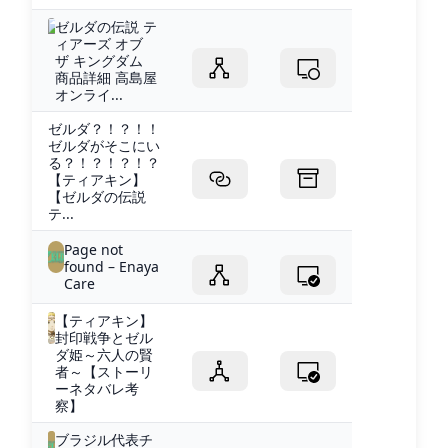
ゼルダの伝説 テ
ィアーズ オブ
ザ キングダム
商品詳細 高島屋
オンライ...
ゼルダ？！？！！
ゼルダがそこにい
る？！？！？！？
【ティアキン】
【ゼルダの伝説
テ...
Page not
found – Enaya
Care
【ティアキン】
封印戦争とゼル
ダ姫～六人の賢
者～【ストーリ
ーネタバレ考
察】
ブラジル代表チ