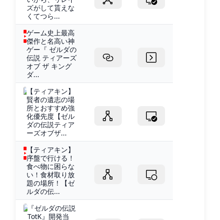
ズがして貰えな
くてつら...
ゲーム史上最高
傑作と名高い神
ゲー『 ゼルダの
伝説 ティアーズ
オブ ザ キング
ダ...
【ティアキン】
賢者の遺志の場
所とおすすめ強
化優先度【ゼル
ダの伝説ティア
ーズオブザ...
【ティアキン】
序盤で行ける！
食べ物に困らな
い！食材取り放
題の場所！【ゼ
ルダの伝...
『ゼルダの伝説
TotK』開発当