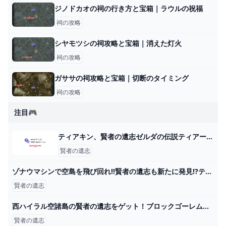
ジノドカオの祠の行き方と宝箱｜ラウルの祝福
祠の攻略
シヤモツシの祠攻略と宝箱｜消えた灯火
祠の攻略
ガササの祠攻略と宝箱｜切断のタイミング
祠の攻略
注目🎮
ティアキン、賢者の遺志ゼルダの伝説ティアーズオブキングダムで、賢者の遺志を... - Yahoo!知恵袋
賢者の遺志
ゾナウマシンで空島を飛び回れ!!賢者の遺志も新たに発見!?ティアキン最速実況Part50【ゼルダの伝説 ティアーズ オブ ザ キングダム】 - YouTube
賢者の遺志
西ハイラル空諸島の賢者の遺志をゲット！ブロックゴーレム（上等）の安全な倒し方 - YouTube
賢者の遺志