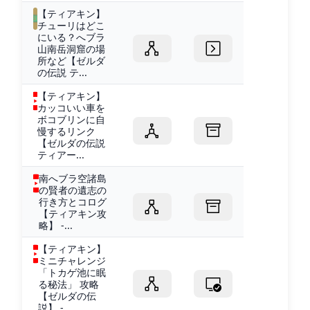
【ティアキン】
チューリはどこ
にいる？へブラ
山南岳洞窟の場
所など【ゼルダ
の伝説 テ...
【ティアキン】
カッコいい車を
ボコブリンに自
慢するリンク
【ゼルダの伝説
ティアー...
南へブラ空諸島
の賢者の遺志の
行き方とコログ
【ティアキン攻
略】 -...
【ティアキン】
ミニチャレンジ
「トカゲ池に眠
る秘法」 攻略
【ゼルダの伝
説】 -...