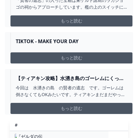
「賢者の遺志」の入った宝箱は東ゲルド諸島のラカショ
ゴの祠からアプローチしています。檻の上のスイッチに
光を当てて開きます。太陽の向きとタイミングが合わず
焚き火で朝にしています。＃ゼルダの伝説 ＃ティアキ
もっと読む
ン ＃ティアーズオブキングダム
TIKTOK - MAKE YOUR DAY
もっと読む
【ティアキン攻略】水湧き島のゴーレムにくっつ
いている「賢者の遺志」。【ゼルダの伝説 ティア
今回は 水湧きの島 の賢者の遺志 です。ゴーレムは
ーズ オブ ザ キングダム】 - YOUTUBE
倒さなくてもOKみたいです。ティアキンまだまだやって
いきます。いろいろ自分なりのやり方なので正しいかど
うかわからないですがなにかヒントになったらいいかと
もっと読む
思い、やっていきます。ティアキンはやりこみ要素が多
いので楽しみです。テレビゲーム史上最高と言われた
#
「ゼルダの伝説...
『ゼルダの伝