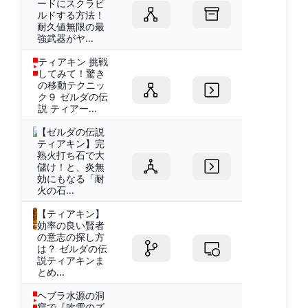
ードにスクラビ
ルドする方法！
耐久値無限の最
強武器がヤ...
ティアキン 挑戦
してみて！驚き
の移動テクニッ
ク９ ゼルダの伝
説 ティアー...
【ゼルダの伝説
ティアキン】完
熟火打ち石で大
儲け！と、炎無
効にもなる「耐
火の石...
【ティアキン】
効率の良い賢者
の意志の探し方
は？ ゼルダの伝
説ティアキンま
とめ...
ヘブラ水源の洞
窟で『吹雪のズ