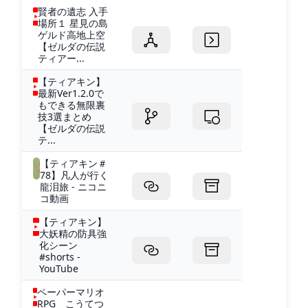
賢者の遺志 入手
場所１ 星見の島
ゲルド高地上空
【ゼルダの伝説
ティアー...
【ティアキン】
最新Ver1.2.0で
もできる無限裏
技3選まとめ
【ゼルダの伝説
テ...
【ティアキン＃
78】凡人が行く
龍泪旅 - ニコニ
コ動画
【ティアキン】
大妖精の防具強
化シーン
#shorts -
YouTube
ペーパーマリオ
RPG こうてつ