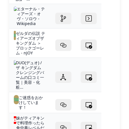
エターナル・テ
ィアーズ・オ
ヴ・ソロウ -
Wikipedia
ゼルダの伝説 テ
ィアーズオブザ
キングダム ＞
ブロックゴーレ
ム - nJOY
DUO(デュオ) /
ザ キングダム
クレンジングバ
ームの口コミ一
覧｜美容・化
粧...
ご迷惑をおか
けしていま
す！
妹がティアキン
で料理作ったら
食中毒レベルだ