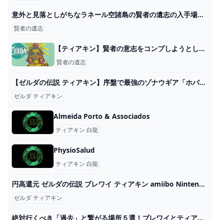
意外と見落としがちなラネール空諸島の賢者の遺志の入手場所【ティアキン攻略】 - YouTube
賢者の遺志
【ティアキン】賢者の意志をコンプしようとしてるが難しい件…効率の良い賢者の意志の探し方ってある？ ゼルダの伝説ティアーズオブザキングダム(ティアキン)攻略まとめ-コログ速報
賢者の遺志
【ゼルダの伝説 ティアキン】序盤で最強のゾナウギア「ホバーバイク」がヤバすぎるwww【ゼルダの伝説ティアーズオブザキングダム】【ティアキン】【まがれつ】 - YouTube
ゼルダ ティアキン
Almeida Porto & Associados
ティアキン 白龍
PhysioSalud
ティアキン 白龍
円高還元 ゼルダの伝説 ブレワイ ティアキン amiibo Nintendo Switch - bestcheerstone.com
ゼルダ ティアキン
絶対行くべき「過去」と繋がる場所５選！ブレワイとティアキンの比較も【ゼルダの伝説ティアーズオブザキングダム】 - YouTube