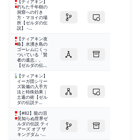
【ティアキン】
朽ちた千年樹の
洞窟への行き
方・マヨイの場
所【ゼルダの伝
説】 -...
【ティアキン攻
略】水湧き島の
ゴーレムにくっ
ついている「賢
者の遺志」。
【ゼルダの伝...
【ティアキン】
イーガ団シリー
ズ装備の入手方
法と特殊効果｜
土遁の術【ゼル
ダの伝説テ...
【#82】龍の泪
見知らぬ世界ゼ
ルダの伝説 ティ
アーズ オブ ザ
キングダム -...