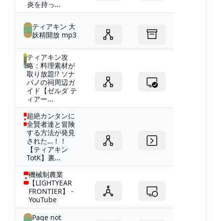
炎を持っ...
ティアキン 大
妖精開放 mp3
ティアキン攻
略：料理素材が
取り放題!? ソナ
パノの祠周辺ガ
イド【ゼルダ テ
ィアー...
超絶カンタンに
全賢者達と冒険
する方法が発見
された…！！
【ティアキン
TotK】裏...
機械制農業
【LIGHTYEAR
FRONTIER】 -
YouTube
Page not