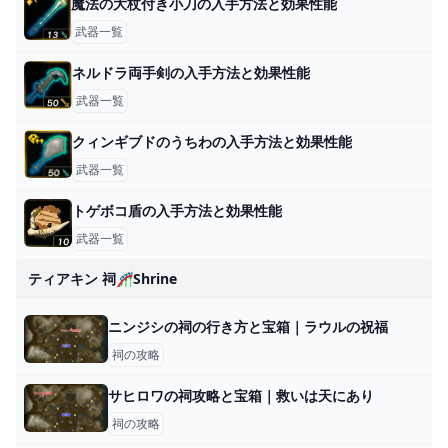
魔法の大杖付き小刀の入手方法と効果性能
武器一覧
ネルドラ両手剣の入手方法と効果性能
武器一覧
クィンギブドのうちわの入手方法と効果性能
武器一覧
トゲボコ盾の入手方法と効果性能
武器一覧
ティアキン 祠🎢shrine
ニンジシの祠の行き方と宝箱｜ラウルの祝福
祠の攻略
サヒロワの祠攻略と宝箱｜救いは天にあり
祠の攻略