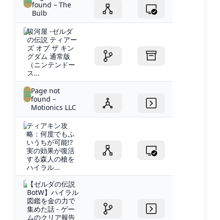
found – The
Bulb
駿河屋 -ゼルダ
の伝説 ティアー
ズ オブ ザ キン
グダム 通常版
（ニンテンドー
ス...
Page not
found –
Motionics LLC
ティアキン攻
略：何度でもふ
いうちが可能!?
実の効果が復活
する森人の槍を
ハイラル...
【ゼルダの伝説
BotW】ハイラル
図鑑を金の力で
集めた話 - ゲー
ムのクリア報告