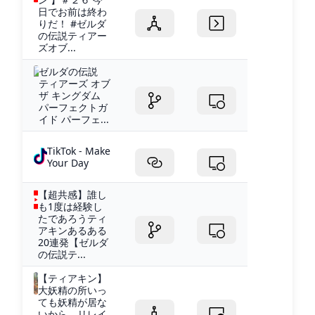
日でお前は終わ
りだ！ #ゼルダ
の伝説ティアー
ズオブ...
ゼルダの伝説
ティアーズ オブ
ザ キングダム
パーフェクトガ
イド パーフェ...
TikTok - Make
Your Day
【超共感】誰し
も1度は経験し
たであろうティ
アキンあるある
20連発【ゼルダ
の伝説テ...
【ティアキン】
大妖精の所いっ
ても妖精が居な
いから、リレイ