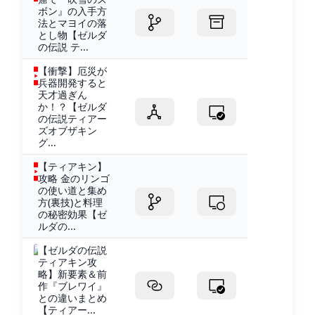
ボン』の入手方
法とマヨイの落
とし物【ゼルダ
の伝説 テ...
【衝撃】厄災が
兵器開発すると
天才過ぎん
か！？【ゼルダ
の伝説ティアー
ズオブザキン
グ...
【ティアキン】
攻略 金のリンゴ
の使い道と集め
方(裏技)と料理
の秘密効果【ゼ
ルダの...
【ゼルダの伝説
ティアキン攻
略】新要素＆前
作『ブレワイ』
との違いまとめ
【ティアー...