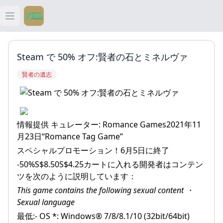
Open main menu
ティアキン
Steam で 50% オフ:賢者の石とミネルヴァ
ティアキン 祠
賢者の遺志
ティアキン 武器
ティアキン 攻略
情報提供 キュレーター: Romance Games2021年11
月23日“Romance Tag Game”
スペシャルプロモーション！6月5日に終了
-50%S$8.50S$4.25カートに入れる開発者はコンテン
ツを次のように説明しています：
This game contains the following sexual content ・
Sexual language
最低:- OS *: Windows® 7/8/8.1/10 (32bit/64bit)