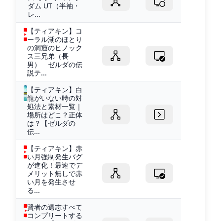
ダム UT（半袖・
レ...
【ティアキン】コ
ーラル湖のほとり
の洞窟のヒノック
ス三兄弟（長
男） ゼルダの伝
説テ...
【ティアキン】白
龍がいない時の対
処法と素材一覧｜
場所はどこ？正体
は？【ゼルダの
伝...
【ティアキン】赤
い月強制発生バグ
が進化！最速でデ
メリット無しで赤
い月を発生させ
る...
賢者の遺志すべて
コンプリートする