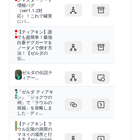
増殖バグ
（ver1.1.2対
応）！これで確実
にバ...
【ティアキン】誰
でも超簡単！最強
白蒼デグガーマを
ノーダメで倒す方
法！【ゼルダの
伝...
ゼルダの伝説テ
ィアー...
『ゼルダ ティアキ
ン』「ジョクウの
祠」で「ラウルの
祝福」を攻略しま
した - ディ...
【ティアキン】ラ
ウル丘陵の洞窟の
マヨイの場所と行
き方【ゼルダの伝