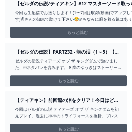
【ゼルダの伝説/ティアキン】#12 マスターソード取っ
って大混乱してるので地上絵(龍の泪)コンプします【霜
今回も生配信でお送りします！(1〜7回は収録(動画)でアップし
陸斗/吉本興業】 - YOUTUBE
す)皆さんの知恵で助けて下さい😂※ちなみに服を着る気はあ
ん良かったらチャンネル登録宜しくお願いします！◇陸斗
twitterhttps://twitter.com/Rikuto_Channel（@Rikuto_Chann
もっと読む
陸斗youtu...
【ゼルダの伝説】PART232 - 龍の泪（1～5）【テ
ィアーズ オブ ザ キングダム】 - YOUTUBE
ゼルダの伝説ティアーズ オブ ザ キングダムで遊びまし
た。※ネタバレを含みます。８歳のゆうきはストーリーも
楽しんでいるようですが、バトルシーンが好きなような
ので、今回はバトルも頑張ってみようと思います。あむ
もっと読む
かのX（旧Twitter）https://twitter.com/AMUKA0105#ゼ
ルダの伝説 #ティア...
【ティアキン】前回龍の泪をクリア！今日はどこ
行こう【ティアーズオブザキングダム】#41 -
今回はゼルダの伝説 ティアーズ オブ ザ キングダムを初
YOUTUBE
見プレイ。過去に神神のトライフォースを挫折。ブレス
オブザワイルドとスカイウォードソードHDをクリア。今
度はティアキンに挑む！#ゼルダの伝説 #Switch#ティア
もっと読む