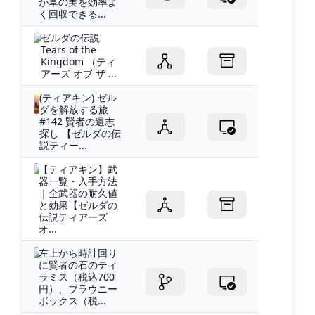
か草の実を効率よ
く回収できる...
ゼルダの伝説
Tears of the
Kingdom （ティ
アーズ オブ ザ ...
(ティアキン) ゼル
ダを解放する旅
#142 賢者の遺志
探し 【ゼルダの伝
説ティー...
【ティアキン】武
器一覧・入手方法
｜全武器の耐久値
と効果【ゼルダの
伝説ティアーズ
オ...
左上から時計回り
に賢者の石のティ
ラミス（税込700
円）、ブラウニー
ボックス（税...