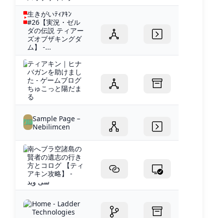
生きがいﾃｨｱｷﾝ
#26【実況・ゼル
ダの伝説 ティアー
ズオブザキングダ
ム】 -...
ティアキン｜ヒナ
バガンを助けまし
た - ゲームブログ
ちゅこっと陽だま
る
Sample Page –
Nebilimcen
南へブラ空諸島の
賢者の遺志の行き
方とコログ 【ティ
アキン攻略】 -
سی وید
Home - Ladder
Technologies