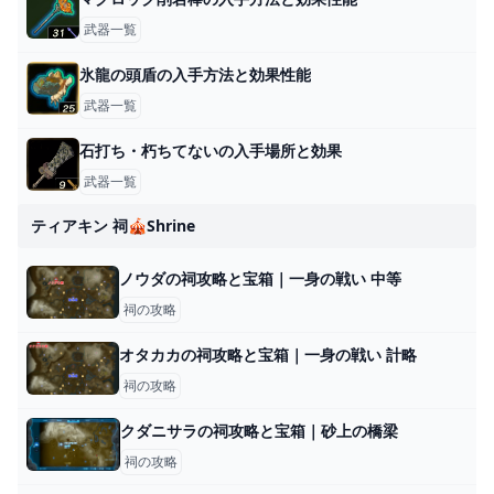
武器一覧
氷龍の頭盾の入手方法と効果性能
武器一覧
石打ち・朽ちてないの入手場所と効果
武器一覧
ティアキン 祠🎪shrine
ノウダの祠攻略と宝箱｜一身の戦い 中等
祠の攻略
オタカカの祠攻略と宝箱｜一身の戦い 計略
祠の攻略
クダニサラの祠攻略と宝箱｜砂上の橋梁
祠の攻略