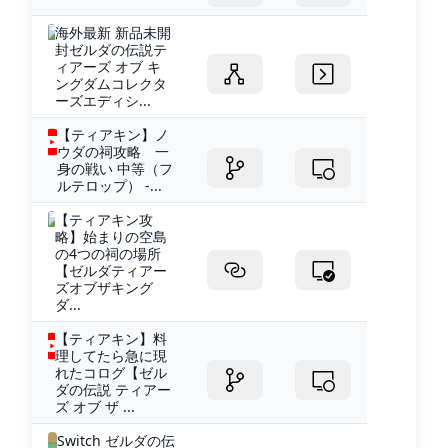
海外最新 新品未開
封ゼルダの伝説テ
ィアーズ オブ キ
ングダムコレクタ
ーズエディシ...
【ティアキン】ノ
ウダの祠攻略 一
身の戦い 中等（フ
ルテロップ） -...
【ティアキン攻
略】始まりの空島
の4つの祠の場所
【ゼルダティアー
ズオブザキング
ダ...
【ティアキン】料
理してたら急に現
れたコログ【ゼル
ダの伝説 ティアー
ズ オブ ザ ...
Switch ゼルダの伝