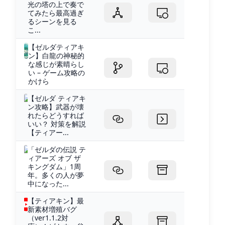
光の塔の上で奏で
てみたら最高過ぎ
るシーンを見る
こ...
【ゼルダティアキ
ン】白龍の神秘的
な感じが素晴らし
い – ゲーム攻略の
かけら
【ゼルダ ティアキ
ン攻略】武器が壊
れたらどうすれば
いい？ 対策を解説
【ティアー...
「ゼルダの伝説 テ
ィアーズ オブ ザ
キングダム」1周
年。多くの人が夢
中になった...
【ティアキン】最
新素材増殖バグ
（ver1.1.2対