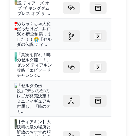
説 ティアーズ オ
ブ ザ キングダム
ブレス オブ ザ ...
めちゃくちゃ大変
だったけど、井戸
58か所全制覇しま
した！！😭【ゼル
ダの伝説 ティ...
「真実を探れ！噂
のゼルダ姫！！」
ゼルダ ティアキン
攻略「エピソード
チャレンジ...
『ゼルダの伝
説』“デクの樹”の
レゴが発売決定！
ミニフィギュアも
付属し、『時のオ
カ...
【ティアキン】大
妖精の泉の場所と
解放のおすすめ順