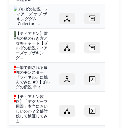
ゼルダの伝説 テ
ィアーズ オブ ザ
キングダム
Collectors...
【ティアキン】雷
鳴の島の行き方と
攻略チャート【ゼ
ルダの伝説ティア
ーズオブザキン
グ...
一撃で倒される最
強のモンスター
『ライネル』に挑
んでみた #9【ゼル
ダの伝説 ティ...
【ティアキン攻
略】「デグガーマ
周回」本当におい
しいのか？全部討
伐して検証してみ
ま...