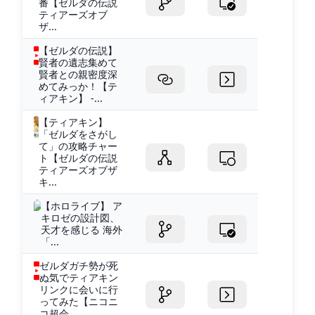
番【ゼルダの伝説
ティアーズオブ
ザ...
【ゼルダの伝説】
賢者の遺志集めて
賢者との親密度深
めてみっか！【テ
ィアキン】 -...
【ティアキン】
「ゼルダをさがし
て」の攻略チャー
ト【ゼルダの伝説
ティアーズオブザ
キ...
【ホロライブ】 ア
キロゼの設計図、
天才を感じる 海外
「...
ゼルダガチ勢が死
ぬ気でティアキン
リンクに会いに行
ってみた【ニコニ
コ超会...