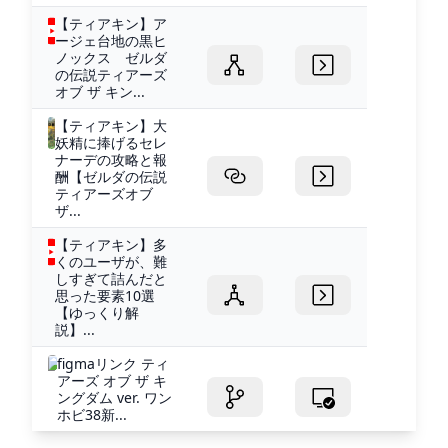
【ティアキン】ア
ージェ台地の黒ヒ
ノックス ゼルダ
の伝説ティアーズ
オブ ザ キン...
【ティアキン】大
妖精に捧げるセレ
ナーデの攻略と報
酬【ゼルダの伝説
ティアーズオブ
ザ...
【ティアキン】多
くのユーザが、難
しすぎて詰んだと
思った要素10選
【ゆっくり解
説】...
figmaリンク ティ
アーズ オブ ザ キ
ングダム ver. ワン
ホビ38新...