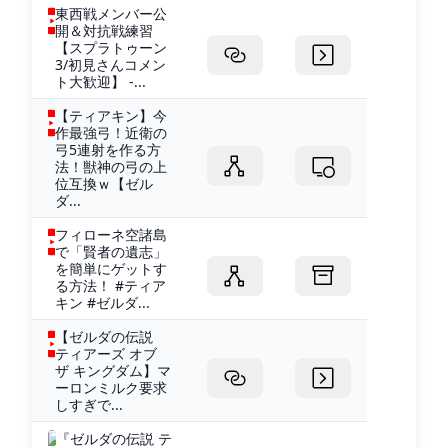
東西戦メンバー公
開＆対抗戦練習
【スプラトゥーン
3/初見さんコメン
ト大歓迎】 -...
【ティアキン】今
作最強弓！近衛の
弓5連射を作る方
法！獣神の弓の上
位互換ｗ【ゼル
ダ...
フィローネ空諸島
で「賢者の遺志」
を簡単にゲットす
る方法！ #ティア
キン #ゼルダ...
【ゼルダの伝説
ティアーズ オブ
ザ キングダム】マ
ーロンミルク要求
しすぎで...
『ゼルダの伝説 テ