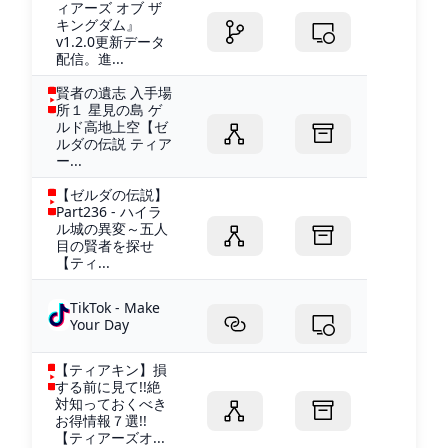
ィアーズ オブ ザ
キングダム』
v1.2.0更新データ
配信。進...
賢者の遺志 入手場
所１ 星見の島 ゲ
ルド高地上空【ゼ
ルダの伝説 ティア
ー...
【ゼルダの伝説】
Part236 - ハイラ
ル城の異変～五人
目の賢者を探せ
【ティ...
TikTok - Make
Your Day
【ティアキン】損
する前に見て!!絶
対知っておくべき
お得情報７選!!
【ティアーズオ...