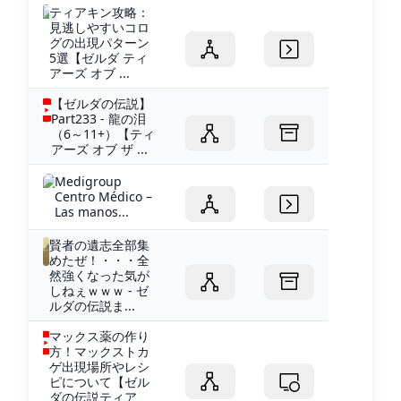
ティアキン攻略：
見逃しやすいコロ
グの出現パターン
5選【ゼルダ ティ
アーズ オブ ...
【ゼルダの伝説】
Part233 - 龍の泪
（6～11+）【ティ
アーズ オブ ザ ...
Medigroup
Centro Médico –
Las manos...
賢者の遺志全部集
めたぜ！・・・全
然強くなった気が
しねぇｗｗｗ - ゼ
ルダの伝説ま...
マックス薬の作り
方！マックストカ
ゲ出現場所やレシ
ピについて【ゼル
ダの伝説ティア