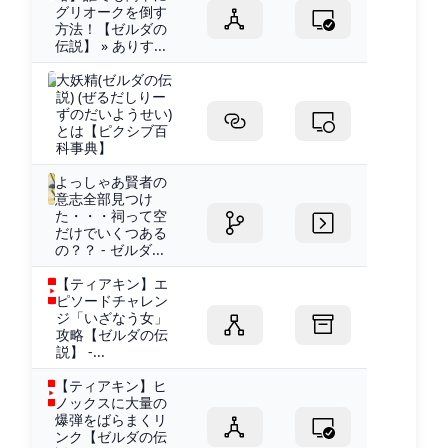
グリオークを倒す
方法！【ゼルダの
伝説】 » ありす...
大妖精(ゼルダの伝
説) (ぜるだしりー
ずのだいようせい)
とは【ピクシブ百
科事典】
よっしゃあ賢者の
意志全部見つけ
た・・・祠って空
だけでいくつある
の？？ - ゼルダ...
【ティアキン】エ
ピソードチャレン
ジ「いざなう女」
攻略【ゼルダの伝
説】 -...
【ティアキン】ヒ
ノックスに大量の
爆弾をばらまくリ
ンク【ゼルダの伝