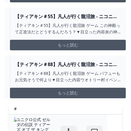
ーズオブザキングダム#gameplay #任天堂#ティアキン#
芸人#OmO#吉本興業見てくれて...
【ティアキン＃55】凡人が行く龍泪旅 - ニコニコ
動画
【ティアキン＃55】凡人が行く龍泪旅 ゲーム この神殿っ
て正攻法だとどうするんだろう？▼目立った内容炎の神
殿次：sm42739652前：再生リスト：se...
もっと読む
【ティアキン＃88】凡人が行く龍泪旅 - ニコニコ
動画
【ティアキン＃88】凡人が行く龍泪旅 ゲーム パフューも
お元気そうで何より▼目立った内容ウオトリー村イベン
ト次：sm42946035前：sm42913740再生...
もっと読む
#
ユニクロ公式 ゼル
ダの伝説 ティアー
ズ オブ ザ キング