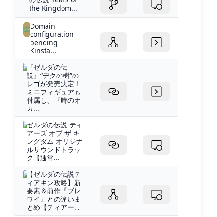
the Kingdom...
Domain
configuration
pending
Kinsta...
『ゼルダの伝
説』“デクの樹”の
レゴが発売決定！
ミニフィギュアも
付属し、『時のオ
カ...
ゼルダの伝説 ティ
アーズ オブ ザ キ
ングダム オリジナ
ルサウンドトラッ
ク【通常...
【ゼルダの伝説テ
ィアキン攻略】新
要素＆前作『ブレ
ワイ』との違いま
とめ【ティアー...