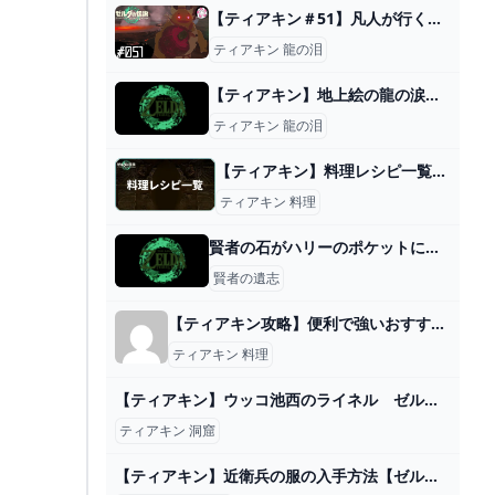
【ティアキン＃51】凡人が行く龍泪旅 - ニコニコ動画
ティアキン 龍の泪
【ティアキン】地上絵の龍の涙のヒント教えてくれ！ - ゼルダの伝説ティアキンまとめアンテナ
ティアキン 龍の泪
【ティアキン】料理レシピ一覧と効果【ティアーズオブザキングダム】 - ティアキン攻略Wiki Gamerch
ティアキン 料理
賢者の石がハリーのポケットに入っていたのはなぜ？どこで誰から手に入れたのか？作った人・効果や、その後の行方も！
賢者の遺志
【ティアキン攻略】便利で強いおすすめ料理とそのレシピの紹介です♪【ゼルダの伝説】 » ありすたーたのヘブバン攻略ブログ
ティアキン 料理
【ティアキン】ウッコ池西のライネル ゼルダの伝説ティアーズオブ ザキングダム #ゼルダの伝説 #ティアキン #zelda #shorts - YouTube
ティアキン 洞窟
【ティアキン】近衛兵の服の入手方法【ゼルダの伝説ティアーズオブザキングダム】 - YouTube