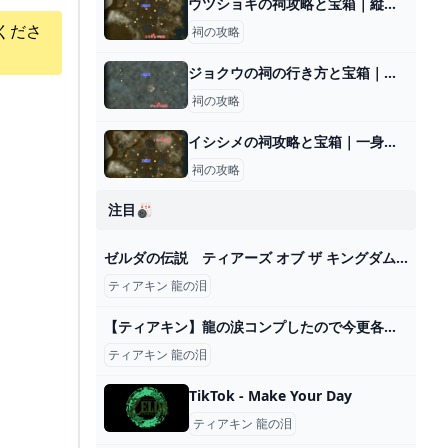
ウツショキの祠攻略と宝箱｜縦に横に
くださ
祠の攻略
ジョクウの祠の行き方と宝箱｜ラウルの祝福
祠の攻略
イシシメの祠攻略と宝箱｜一身の戦い 逆再生
祠の攻略
注目🎳
ゼルダの伝説 ティアーズ オブ ザ キングダム マスターワークス My Nintendo Store（マイニンテンドーストア）
ティアキン 龍の泪
【ティアキン】龍の涙コンプしたので今更各地の異変調べてゼルダの手がかり探せと言われてもモチベが上がらない : ゼルダの伝説 ティアーズ オブ ザ キングダム攻略まとめ速報
ティアキン 龍の泪
TikTok - Make Your Day
ティアキン 龍の泪