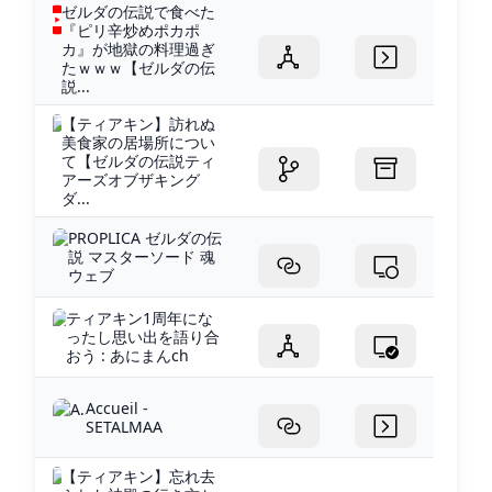
ゼルダの伝説で食べた
『ピリ辛炒めポカポ
カ』が地獄の料理過ぎ
たｗｗｗ【ゼルダの伝
説...
【ティアキン】訪れぬ
美食家の居場所につい
て【ゼルダの伝説ティ
アーズオブザキング
ダ...
PROPLICA ゼルダの伝
説 マスターソード 魂
ウェブ
ティアキン1周年にな
ったし思い出を語り合
おう : あにまんch
Accueil -
SETALMAA
【ティアキン】忘れ去