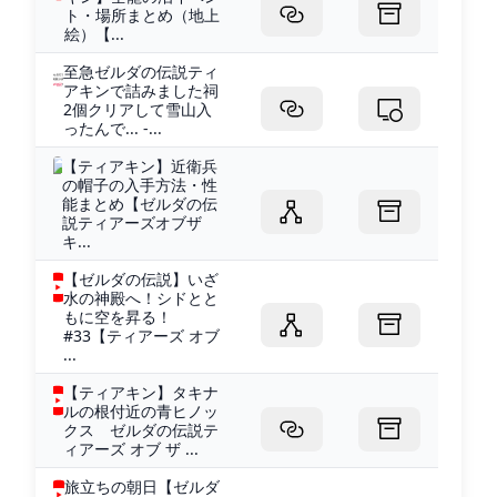
ト・場所まとめ（地上
絵）【...
至急ゼルダの伝説ティ
アキンで詰みました祠
2個クリアして雪山入
ったんで... -...
【ティアキン】近衛兵
の帽子の入手方法・性
能まとめ【ゼルダの伝
説ティアーズオブザ
キ...
【ゼルダの伝説】いざ
水の神殿へ！シドとと
もに空を昇る！
#33【ティアーズ オブ
...
【ティアキン】タキナ
ルの根付近の青ヒノッ
クス ゼルダの伝説テ
ィアーズ オブ ザ ...
旅立ちの朝日【ゼルダ