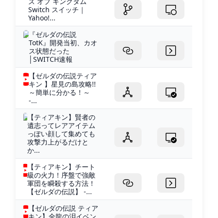
ズ オブ キングダム
Switch スイッチ｜
Yahoo!...
『ゼルダの伝説
TotK』開発当初、カオ
ス状態だった
│SWITCH速報
【ゼルダの伝説ティア
キン 】星見の島攻略!!
～簡単に分かる！～
-...
【ティアキン】賢者の
遺志ってレアアイテム
っぽい顔して集めても
攻撃力上がるだけと
か...
【ティアキン】チート
級の火力！序盤で強敵
軍団を瞬殺する方法！
【ゼルダの伝説】 -...
【ゼルダの伝説 ティア
キン】全龍の泪イベン