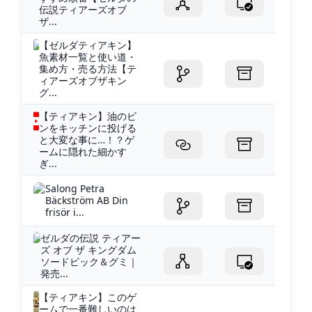
伝説ティアーズオブ
ザ...
【ゼルダティアキン】
魚素材一覧と使い道・
集め方・売る方法【テ
ィアーズオブザキン
グ...
【ティアキン】油のビ
ンをキッチンに投げる
と大変な事に…！？ゲ
ームに隠れた細かす
ぎ...
Salong Petra
Bäckström AB Din
frisör i...
ゼルダの伝説 ティアー
ズ オブ ザ キングダム
ソードピック＆グミ｜
発売...
【ティアキン】このゲ
ームで一番難しいのは