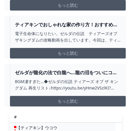
もっと読む
ティアキンでおしゃれな家の作り方！おすすめの
ユニットの使い方やレイアウトをご紹介！ -
電子生命体になりたい。ゼルダの伝説 ティアーズオブ
YOUTUBE
ザキングダムの攻略動画を出しています。今回は、ティ
アキンでマイホーム作り！
もっと読む
ゼルダが龍化の法で白龍へ…龍の泪をついにコン
プリート!!ティアキン最速実況PART91【ゼルダの
BGM凄すぎた…◆ゼルダの伝説 ティアーズ オブ ザ キン
伝説 ティアーズ オブ ザ キングダム】 - YOUTUBE
グダム 再生リスト↓https://youtu.be/yHnw2VSzlKI?
list=PLSszGF__n8Ssi1wn8WlhjWto075w6yARn◆ゼルダ
の伝説 ブレス オブ ザ ワイルド 再生リスト
もっと読む
↓https://youtu.be/dtIA2...
#
【ティアキン】ウコウ