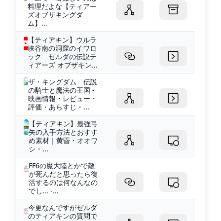
料理だよな【ティアー
ズオブザキングダ
ム】...
【ティアキン】ウルラ
峡谷南の洞窟のイワロ
ック ゼルダの伝説テ
ィアーズ オブザキン...
ザ・キングダム 伝説
の騎士と魔法の王国 -
映画情報・レビュー・
評価・あらすじ・...
【ティアキン】最強弓
矢の入手方法とおすす
め素材｜黄昏・オオワ
シ・...
FF6の魔大陸とかで敵
が死んだと思ったら復
活するのは何なんなの
でし... -...
今更なんですがゼルダ
のティアキンの質問で