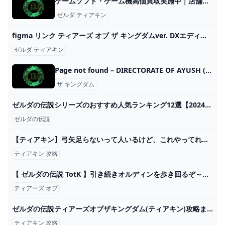
ゲームソフト・ゲーム機高価買取実施中｜店舗・商品情報｜エディオンメンバーズサイト
ゼルダ ティアキン
figma リンク ティアーズ オブ ザ キングダムver. DXエディション GOOD SMILE COMPANY
ゼルダ ティアキン
Page not found – DIRECTORATE OF AYUSH (M.S.)
ザ キングダム
ゼルダの伝説シリーズのおすすめ人気ランキング12選【2024年】 マイベスト
ゼルダの伝説
【ティアキン】弓矢足らないって人いるけど、これやってれば普通にカンストするよな ゼルダの伝説ティアーズオブザキングダム(ティアキン)攻略まとめ-コログ速報
ティアキン 攻略
【 ゼルダの伝説 TotK 】引き続きオルディンを歩き回るぞ～！な、うさ耳とリンクの冒険｜ ティアーズオブザキングダム 初見プレイ 【 #ろるこのおうち 】 - YouTube
ティアーズ オブ
ゼルダの伝説ティアーズオブザキングダム(ティアキン)攻略まとめ-コログ速報 ページ 45
ティアキン 攻略