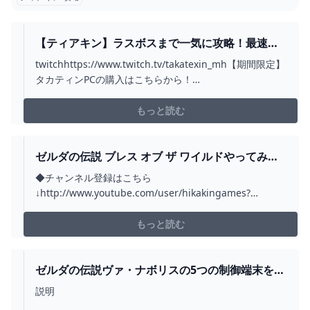
【ティアキン】ラスボスまで一気に攻略！最速生
放送 発売後0時から PART１『ゼルダの伝説 ティ
twitchhttps://www.twitch.tv/takatexin_mh【期間限定】
アーズ オブ ザ キングダム』 - YOUTUBE
タカティンPCの購入はこちらから！
https://www.dot1.shop/collections/takatexin注意・ル
ールは楽しい生放送になるよう必ず守ってください。・
もっと読む
クエスト中は特にコメントを見る余裕がありませ...
ゼルダの伝説 ブレス オブ ザ ワイルドやってみ
た！【ヒカキンゲームズ】【任天堂スイッチ】 -
◆チャンネル登録はこちら
YOUTUBE
↓http://www.youtube.com/user/hikakingames?
sub_confirmation=1◆ツイッター
↓https://twitter.com/hikakin◆インスタグラム
もっと読む
https://instagram.com/hikakin/◆日常動画のヒカキン
TV↓...
ゼルダの伝説ヴァ・ナボリスの5つの制御端末を起
動する方法 - YOUTUBE
説明