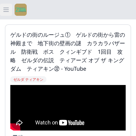
Open main menu
ティアキン
ゲルドの街のルージュ① ゲルドの街から雷の
ティアキン 祠
神殿まで 地下街の壁画の謎 カラカラバザー
ル 防衛戦 ボス クィンギブド 1回目 攻
ティアキン 武器
略 ゼルダの伝説 ティアーズ オブ ザ キング
ダム ティアキン㉜ - YouTube
ティアキン 攻略
ゼルダ ティアキン