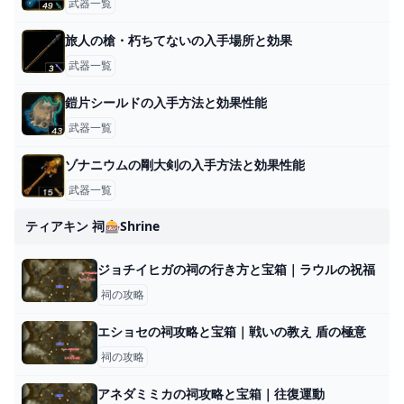
武器一覧
旅人の槍・朽ちてないの入手場所と効果
武器一覧
鎧片シールドの入手方法と効果性能
武器一覧
ゾナニウムの剛大剣の入手方法と効果性能
武器一覧
ティアキン 祠🎰shrine
ジョチイヒガの祠の行き方と宝箱｜ラウルの祝福
祠の攻略
エショセの祠攻略と宝箱｜戦いの教え 盾の極意
祠の攻略
アネダミミカの祠攻略と宝箱｜往復運動