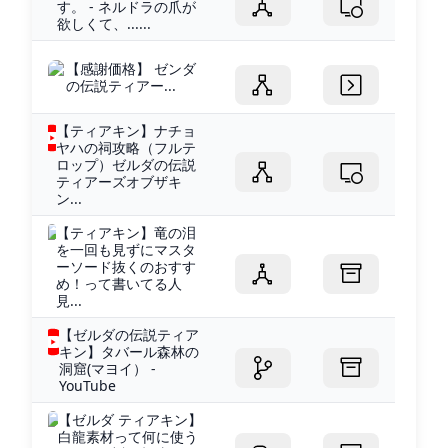
す。 - ネルドラの爪が
欲しくて、......
【感謝価格】 ゼンダ
の伝説ティアー...
【ティアキン】ナチョ
ヤハの祠攻略（フルテ
ロップ）ゼルダの伝説
ティアーズオブザキ
ン...
【ティアキン】竜の泪
を一回も見ずにマスタ
ーソード抜くのおすす
め！って書いてる人
見...
【ゼルダの伝説ティア
キン】タバール森林の
洞窟(マヨイ） -
YouTube
【ゼルダ ティアキン】
白龍素材って何に使う