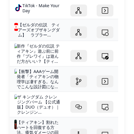
TikTok - Make Your
Day
【ゼルダの伝説 ティ
アーズオブザキングダ
ム】 ラブラー...
新作『ゼルダの伝説 テ
ィアキン』遊ぶ前に前
作『ブレワイ』は遊ん
だ方がいい？【ティ...
【衝撃】AAAゲーム開
発者「ティアキンの物
理学は凄すぎる。なん
でこんな設計図にな...
ザ キングダム クレン
ジングバーム 【公式通
販】DUO（デュオ）｜
クレンジン...
【ティアキン】割れた
ハートを回復する方
法。瘴気ダメージの回