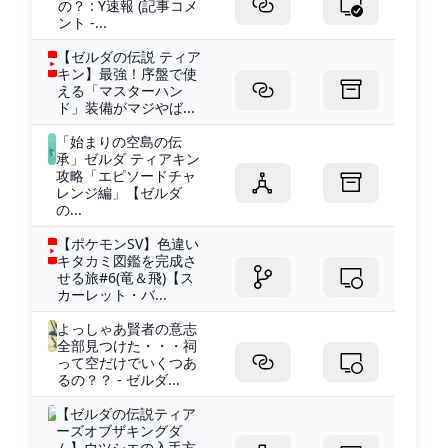
の？ : Y速報 (記事コメ
ント -...
【ゼルダの伝説 ティア
キン】最強！序盤で使
える「マスターハン
ド」装備がマジやば...
「始まりの空島の伝
承」ゼルダ ティアキン
攻略「エピソードチャ
レンジ編」【ゼルダ
の...
【ポケモンSV】色違い
キタカミ図鑑を完成さ
せる旅#6(竜＆飛)【ス
カーレット・バ...
よっしゃあ賢者の意志
全部見つけた・・・祠
って空だけでいくつあ
るの？？ - ゼルダ...
【ゼルダの伝説ティア
ーズオブザキングダ
ム】ウツシエの入手方