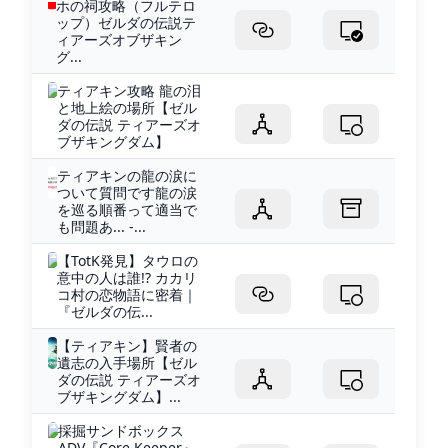
ホの祠攻略（フルテロ
ップ）ゼルダの伝説テ
ィアーズオブザキン
グ...
ティアキン攻略 龍の泪
と地上絵の場所【ゼル
ダの伝説 ティアーズオ
ブザキングダム】
ティアキンの龍の涙に
ついて質問です龍の涙
を巡る順番って適当で
も問題あ... -...
【TotK発見】タウロの
意中の人は誰!? カカリ
コ村の恋物語に密着｜
『ゼルダの伝...
【ティアキン】賢者の
遺志の入手場所【ゼル
ダの伝説 ティアーズオ
ブザキングダム】...
採掘サンドボックス
ADV『Core Keeper』