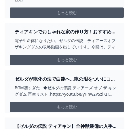
もっと読む
ティアキンでおしゃれな家の作り方！おすすめの
ユニットの使い方やレイアウトをご紹介！ -
電子生命体になりたい。ゼルダの伝説 ティアーズオブ
YOUTUBE
ザキングダムの攻略動画を出しています。今回は、ティ
アキンでマイホーム作り！
もっと読む
ゼルダが龍化の法で白龍へ…龍の泪をついにコン
プリート!!ティアキン最速実況PART91【ゼルダの
BGM凄すぎた…◆ゼルダの伝説 ティアーズ オブ ザ キン
伝説 ティアーズ オブ ザ キングダム】 - YOUTUBE
グダム 再生リスト↓https://youtu.be/yHnw2VSzlKI?
list=PLSszGF__n8Ssi1wn8WlhjWto075w6yARn◆ゼルダ
の伝説 ブレス オブ ザ ワイルド 再生リスト
もっと読む
↓https://youtu.be/dtIA2...
【ゼルダの伝説 ティアキン】全神獣装備の入手方