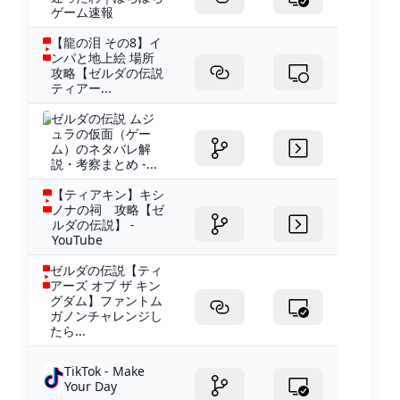
ゲーム速報
【龍の泪 その8】イ
ンパと地上絵 場所
攻略【ゼルダの伝説
ティアー...
ゼルダの伝説 ムジ
ュラの仮面（ゲー
ム）のネタバレ解
説・考察まとめ -...
【ティアキン】キシ
ノナの祠 攻略【ゼ
ルダの伝説】 -
YouTube
ゼルダの伝説【ティ
アーズ オブ ザ キン
グダム】ファントム
ガノンチャレンジし
たら...
TikTok - Make
Your Day