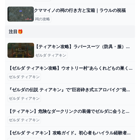
クママイノの祠の行き方と宝箱｜ラウルの祝福
祠の攻略
注目🎁
【ティアキン攻略】ラバースーツ（防具・服）の場所と取り方｜ラムダの財宝・草笛の丘の洞窟【ゼルダティアーズオブザキングダム】│KOUs gameplay guide
ゼルダ ティアキン
【ゼルダ ティアキン攻略】ウオトリー村“あらくれどもの巣くう村”攻略。多数の魔物と戦うコツ【ティアーズ オブ ザ キングダム】 ゲーム・エンタメ最新情報のファミ通.com
ゼルダ ティアキン
『ゼルダの伝説 ティアキン』で“巨岩砕き式エアロバイク”発明！？陸・海・空を自由に移動、コログも運べる優れもの インサイド
ゼルダ ティアキン
【ティアキン】危険なダークリンクの装備でゼルダに会うと…レアな演出が…！？ゲームに隠れた細かすぎる小ネタ集【ゼルダの伝説 ティアーズ オブ ザ キングダム】@レウンGameTV - YouTube
ゼルダ ティアキン
【ゼルダ ティアキン】攻略ガイド。初心者もハイラル経験者も抑えておきたい新作基礎知識。始まりの空島あたりに役立つ【ティアーズ オブ ザ キングダム】 ゲーム・エンタメ最新情報のファミ通.com