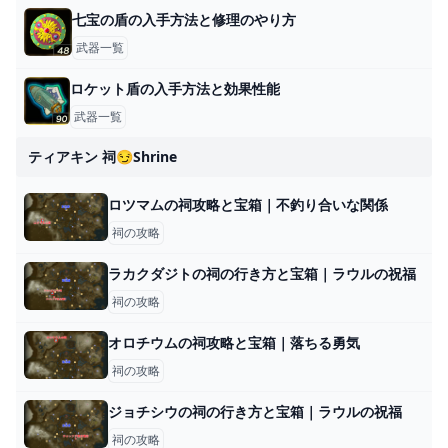
七宝の盾の入手方法と修理のやり方
武器一覧
ロケット盾の入手方法と効果性能
武器一覧
ティアキン 祠😏shrine
ロツマムの祠攻略と宝箱｜不釣り合いな関係
祠の攻略
ラカクダジトの祠の行き方と宝箱｜ラウルの祝福
祠の攻略
オロチウムの祠攻略と宝箱｜落ちる勇気
祠の攻略
ジョチシウの祠の行き方と宝箱｜ラウルの祝福
祠の攻略