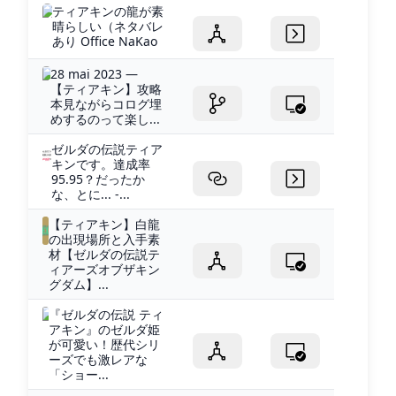
ティアキンの龍が素
晴らしい（ネタバレ
あり Office NaKao
28 mai 2023 —
【ティアキン】攻略
本見ながらコログ埋
めするのって楽し...
ゼルダの伝説ティア
キンです。達成率
95.95？だったか
な、とに... -...
【ティアキン】白龍
の出現場所と入手素
材【ゼルダの伝説テ
ィアーズオブザキン
グダム】...
『ゼルダの伝説 ティ
アキン』のゼルダ姫
が可愛い！歴代シリ
ーズでも激レアな
「ショー...