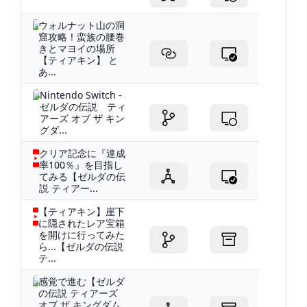
ウォルナット山の洞
窟攻略！蛮族の腰巻
きとマヨイの場所
【ティアキン】 と
あ...
Nintendo Switch -
ゼルダの伝説 ティ
アーズ オブ ザ キン
グダ...
クリア記念に『達成
率100％』を目指し
てみる【ゼルダの伝
説 ティアー...
【ティアキン】崖下
に隠されたレア宝箱
を開けに行ってみた
ら...【ゼルダの伝説
テ...
感覚で進む【ゼルダ
の伝説 ティアーズ
オブ ザ キングダム