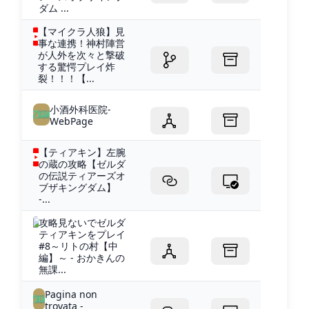
ダム ...
【マイクラ人狼】見
事な連携！神村陣営
が人外を次々と撃破
する驚愕プレイ炸
裂！！！【...
小酒外科医院-
WebPage
【ティアキン】左腕
の蔵の攻略【ゼルダ
の伝説ティアーズオ
ブザキングダム】
-...
攻略見ないでゼルダ
ティアキンをプレイ
#8～リトの村【中
編】～ - おかきんの
無課...
Pagina non
trovata -