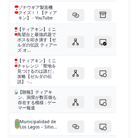
ゾナウギア製造機
クイズ！！【ティア
キン】 - YouTube
【ティアキン】ミニ
鳥望台と最強武器で
ボスを叩き潰す【ゼ
ルダの伝説 ティアー
ズ オ...
【ティアキン】ミニ
チャレンジ「聖地を
見つけるのは誰だ」
攻略【ゼルダの伝
説】 -...
【朗報】ティアキ
ン、洞窟が数百個も
存在する模様 : ゲー
マー報道
Municipalidad de
Los Lagos – Sitio...