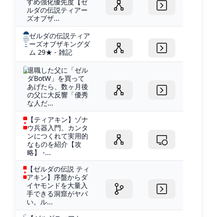
すめ強化優先度【ゼ
ルダの伝説ティアー
ズオブザ...
ゼルダの伝説ティア
ーズオブザキングダ
ム 29★ - 雑記
退職した父に「ゼル
ダBotW」を買って
あげたら、数ヶ月後
の父に大反響「優秀
な人だ...
【ティアキン】ゾナ
ウ兵器入門。カンタ
ンにつくれて実用的
なものを紹介【攻
略】 -...
【ゼルダの伝説 ティ
アキン】序盤からダ
イヤモンドを大量入
手できる洞窟がヤバ
い。ル...