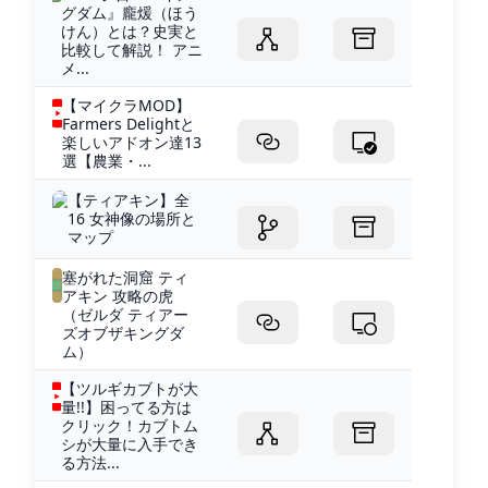
グダム』龐煖（ほう
けん）とは？史実と
比較して解説！ アニ
メ...
【マイクラMOD】
Farmers Delightと
楽しいアドオン達13
選【農業・...
【ティアキン】全
16 女神像の場所と
マップ
塞がれた洞窟 ティ
アキン 攻略の虎
（ゼルダ ティアー
ズオブザキングダ
ム）
【ツルギカブトが大
量!!】困ってる方は
クリック！カブトム
シが大量に入手でき
る方法...