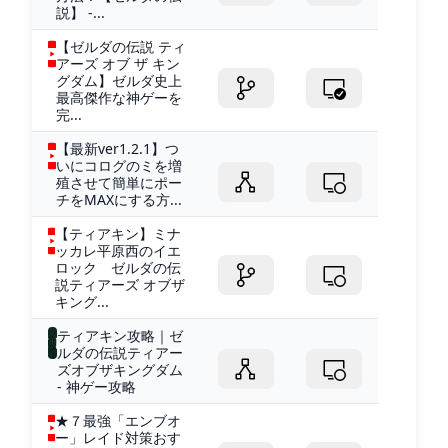
説】 -...
【ゼルダの伝説 ティ
アーズ オブ ザ キン
グダム】ゼルダ史上
最高傑作な神ゲーを
完...
【最新ver1.2.1】つ
いにコログのミを増
殖させて簡単にポー
チをMAXにする方...
【ティアキン】ミナ
ッカレ平原西のイエ
ロック ゼルダの伝
説ティアーズ オブザ
キング...
ティアキン攻略｜ゼ
ルダの伝説ティアー
ズオブザキングダム
- 神ゲー攻略
★７最強「エンブオ
ー」レイド対策おす