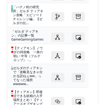
「ハテノ村の研究
所」ゼルダ ティアキ
ン攻略「エピソード
チャレンジ編」【ゼ
ルダの伝...
「ゼルダ ティアキ
ン」の記事一覧
GameGamingGames
【ティアキン】ノウ
ダの祠攻略 一身の
戦い 中等（フルテ
ロップ） -...
ゼルダのティアキン
で「攻略見なきゃ分
かる訳ねぇww」っ
てなった場所
wwwww...
【ティアキン】即復
活できる妖精の入手
場所まとめ！【ティ
アーズオブザキング