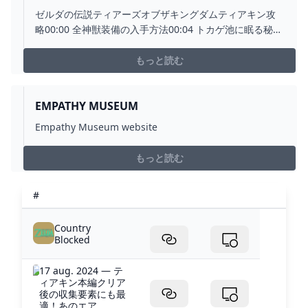
法 (特殊性能付き) 秘宝まとめ【ゼルダの伝説 ティ
ゼルダの伝説ティアーズオブザキングダムティアキン攻
アーズ オブ ザ キングダム】防具【TOTK】 -
略00:00 全神獣装備の入手方法00:04 トカゲ池に眠る秘宝
YOUTUBE
(神獣兵装ルーダニア)01:49 ゲルド砂漠に眠る秘宝 (神獣
兵装ナボリス)05:20 御山の秘湯に眠る秘宝 (神獣兵装メド
もっと読む
ー)09:18 大いなる魚の下に眠る秘宝 (神獣兵装ルッタ)イ
ーガ団装備 ...
EMPATHY MUSEUM
Empathy Museum website
もっと読む
#
Country
Blocked
17 aug. 2024 — テ
ィアキン本編クリア
後の収集要素にも最
適！あのエア...