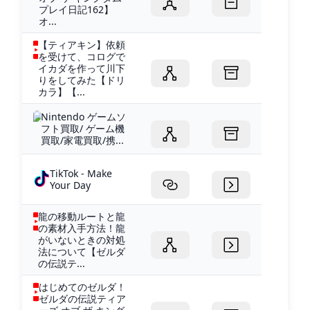
プレイ日記162】
オ...
【ティアキン】依頼
を受けて、コログで
イカダを作って川下
りをしてみた【ドリ
カラ】【...
Nintendo ゲームソ
フト買取/ ゲーム機
買取/家電買取/携...
TikTok - Make
Your Day
龍の移動ルートと龍
の素材入手方法！龍
がいないときの対処
法について【ゼルダ
の伝説テ...
はじめてのゼルダ！
ゼルダの伝説ティア