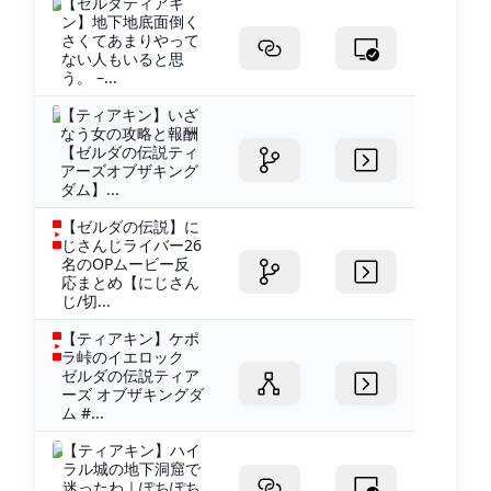
【ゼルダティアキ
ン】地下地底面倒く
さくてあまりやって
ない人もいると思
う。 –...
【ティアキン】いざ
なう女の攻略と報酬
【ゼルダの伝説ティ
アーズオブザキング
ダム】...
【ゼルダの伝説】に
じさんじライバー26
名のOPムービー反
応まとめ【にじさん
じ/切...
【ティアキン】ケポ
ラ峠のイエロック
ゼルダの伝説ティア
ーズ オブザキングダ
ム #...
【ティアキン】ハイ
ラル城の地下洞窟で
迷ったわ｜ぽちぽち