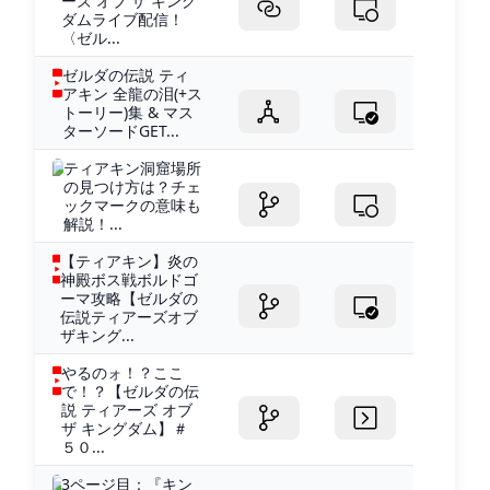
ーズ オブ ザ キング
ダムライブ配信！
〈ゼル...
ゼルダの伝説 ティ
アキン 全龍の泪(+ス
トーリー)集 & マス
ターソードGET...
ティアキン洞窟場所
の見つけ方は？チェ
ックマークの意味も
解説！...
【ティアキン】炎の
神殿ボス戦ボルドゴ
ーマ攻略【ゼルダの
伝説ティアーズオブ
ザキング...
やるのォ！？ここ
で！？【ゼルダの伝
説 ティアーズ オブ
ザ キングダム】＃
５０...
3ページ目：『キン