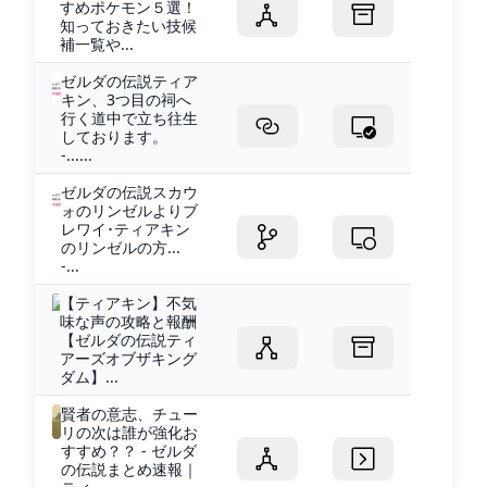
すめポケモン５選！
知っておきたい技候
補一覧や...
ゼルダの伝説ティア
キン、3つ目の祠へ
行く道中で立ち往生
しております。
-......
ゼルダの伝説スカウ
ォのリンゼルよりブ
レワイ･ティアキン
のリンゼルの方...
-...
【ティアキン】不気
味な声の攻略と報酬
【ゼルダの伝説ティ
アーズオブザキング
ダム】...
賢者の意志、チュー
リの次は誰が強化お
すすめ？？ - ゼルダ
の伝説まとめ速報｜