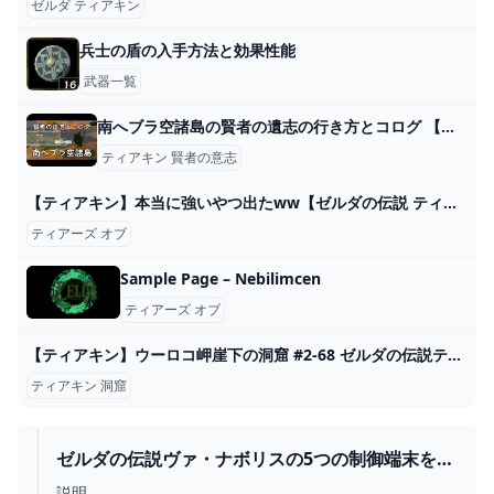
ゼルダ ティアキン
兵士の盾の入手方法と効果性能
武器一覧
南へブラ空諸島の賢者の遺志の行き方とコログ 【ティアキン攻略】 - YouTube
ティアキン 賢者の意志
【ティアキン】本当に強いやつ出たww【ゼルダの伝説 ティアーズ オブ ザ キングダム】#shorts - YouTube
ティアーズ オブ
Sample Page – Nebilimcen
ティアーズ オブ
【ティアキン】ウーロコ岬崖下の洞窟 #2-68 ゼルダの伝説ティアーズオブザ キングダム2周目 #ゼルダの伝説 #ティアキン #zelda - YouTube
ティアキン 洞窟
ゼルダの伝説ヴァ・ナボリスの5つの制御端末を起
動する方法 - YOUTUBE
説明