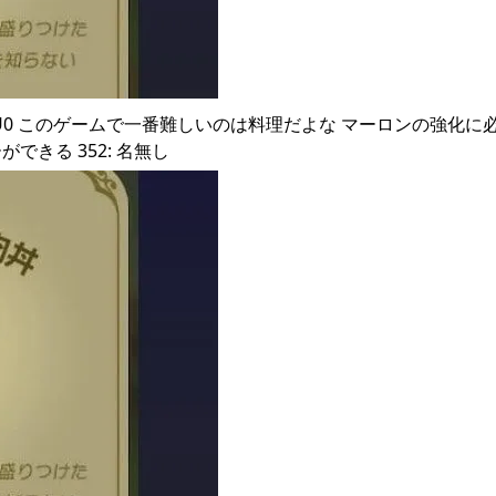
 ID:01KuJjPU0 このゲームで一番難しいのは料理だよな マーロンの強化
きる 352: 名無し