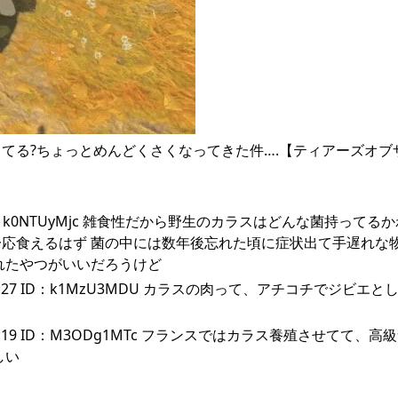
てる?ちょっとめんどくさくなってきた件….【ティアーズオブ
:28 ID：k0NTUyMjc 雑食性だから野生のカラスはどんな菌持ってる
応食えるはず 菌の中には数年後忘れた頃に症状出て手遅れな
れたやつがいいだろうけど
13:49:27 ID：k1MzU3MDU カラスの肉って、アチコチでジビエ
13:43:19 ID：M3ODg1MTc フランスではカラス養殖させてて、
しい