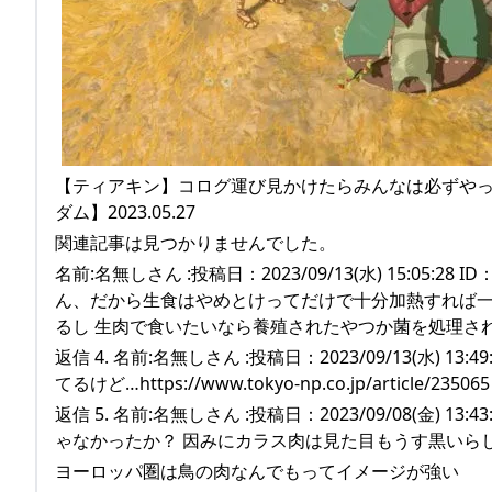
【ティアキン】コログ運び見かけたらみんなは必ずやっ
ダム】2023.05.27
関連記事は見つかりませんでした。
名前:名無しさん :投稿日：2023/09/13(水) 15:05
ん、だから生食はやめとけってだけで十分加熱すれば一
るし 生肉で食いたいなら養殖されたやつか菌を処理さ
返信 4. 名前:名無しさん :投稿日：2023/09/13(水) 
てるけど…https://www.tokyo-np.co.jp/article/235065
返信 5. 名前:名無しさん :投稿日：2023/09/08(金) 
ゃなかったか？ 因みにカラス肉は見た目もうす黒いら
ヨーロッパ圏は鳥の肉なんでもってイメージが強い