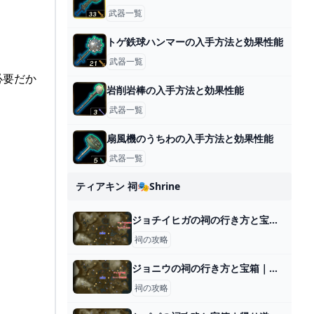
武器一覧
トゲ鉄球ハンマーの入手方法と効果性能
武器一覧
に必要だか
岩削岩棒の入手方法と効果性能
武器一覧
扇風機のうちわの入手方法と効果性能
武器一覧
ティアキン 祠🎭shrine
ジョチイヒガの祠の行き方と宝箱｜ラウルの祝福
祠の攻略
ジョニウの祠の行き方と宝箱｜ラウルの祝福
祠の攻略