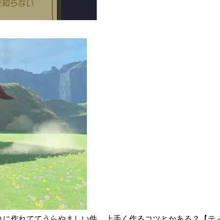
れに作れててうらやましい件….上手く作るコツとかある？【テ