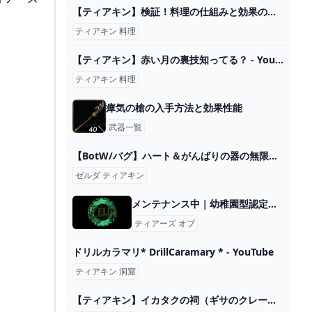
【ティアキン】検証！料理の仕組みと効果の確認！素材の種類や数で検証します。【ゼルダの伝説 ティアーズオブザキングダム】 - YouTube
ティアキン 料理
【ティアキン】赤い月の裏技知ってる？ - YouTube
ティアキン 料理
瘴気の槍の入手方法と効果性能
武器一覧
【BotW/バグ】ハート＆がんばりの器の無限増殖バグがヤバすぎるｗｗ【ゼルダの伝説 ブレスオブザワイルド】 - YouTube
ゼルダ ティアキン
メンテナンス中｜幼稚園型認定こども園大福幼稚園
ティアーズ オブ
ドリルカラマリ* DrillCaramary * - YouTube
ティアキン 洞窟
【ティアキン】イカタクの祠（ギサのクレーターに眠る水晶）の場所と行き方【ティアーズオブザキングダム】 - ティアキン攻略Wiki Gamerch