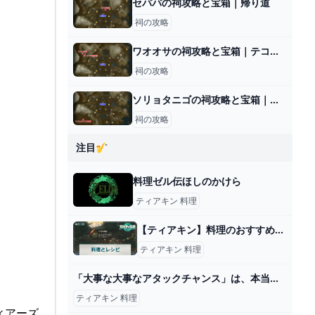
セパパの祠攻略と宝箱｜帰り道
祠の攻略
ワオオサの祠攻略と宝箱｜テコのちから
祠の攻略
ソリョタニゴの祠攻略と宝箱｜うもれた光
祠の攻略
注目🎷
料理ゼル伝ほしのかけら
ティアキン 料理
【ティアキン】料理のおすすめレシピ一覧｜全228種の作り方【ゼルダの伝説ティアーズオブザキングダム】 - 神ゲー攻略
ティアキン 料理
「大事な大事なアタックチャンス」は、本当に大事なんです【アタック25参戦記】
ティアキン 料理
ィアーズ