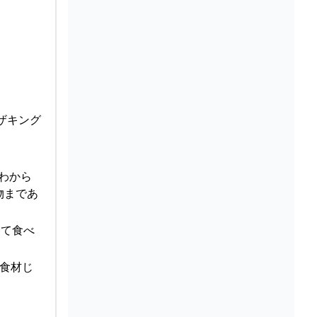
ザキング
かわから
物まであ
として食べ
高級食材じ