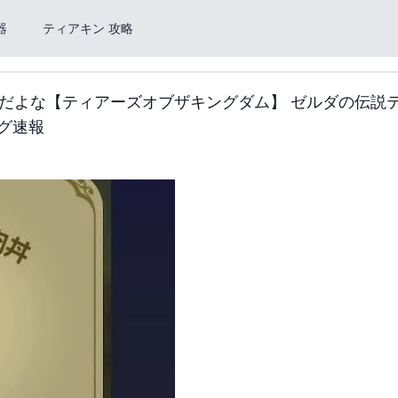
器
ティアキン 攻略
だよな【ティアーズオブザキングダム】 ゼルダの伝説
ログ速報