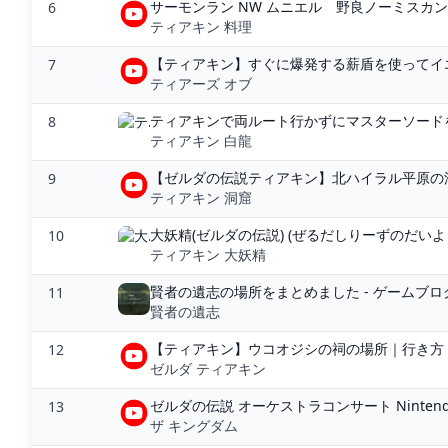
サーモンラン NW ムニエル 野良ノーミスカンス
6
ティアキン 料理
【ティアキン】すぐに爆発する薪盾を使ってイエ
7
ティアーズ オブ
ティアキンで両ルート行かずにマスターソードを手
8
ティアキン 白龍
【ゼルダの伝説ティアキン】北ハイラル平原の洞窟
9
ティアキン 洞窟
大妖精(ゼルダの伝説) (ぜるだしりーずのだい
10
ティアキン 大妖精
賢者の遺志の場所をまとめました - ゲームブ
11
賢者の遺志
【ティアキン】ウコオジシの祠の場所｜行き方【
12
ゼルダ ティアキン
ゼルダの伝説 オーケストラコンサート Nintendo Li
13
ザ キングダム