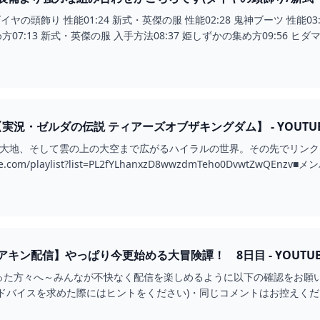
ングダム】 - YOUTUBE
1 ダイヤの頭飾り 性能01:24 新式・英傑の服 性能02:28 鬼神ブーツ 性能
方07:13 新式・英傑の服 入手方法08:37 姫しずかの集め方09:56 ヒダマリ
26【実況・ゼルダの伝説 ティアーズオブザキングダム】 - YOUTU
く大地、そして雲の上の大空まで広がるハイラルの世界。その先でリンク
be.com/playlist?list=PL2fYLhanxzD8wwzdmTeho0DvwtZwQEnzv■メ
キン配信】やっぱり今更始める大冒険譚！ 8日目 - YOUTUB
った方々へ～みんなが不快なく配信を楽しめるように以下の確認をお願
アドバイスを求めた際にはヒントをください)・同じコメントはお控えく
主またはモ...