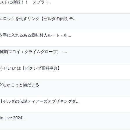
トに挑戦！！ スプラ -...
ロックを倒すリンク【ゼルダの伝説 テ...
に入れるある意味村人ルート - あ...
(マヨイ＋クライムグローブ） -...
ようせい)とは【ピクシブ百科事典】
ログちゅこっと陽だまる
ゼルダの伝説ティアーズオブザキングダ...
ve 2024...