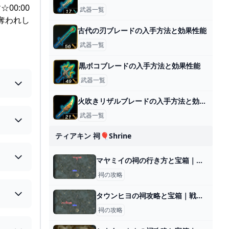
0:00
武器一覧
 奪われし
古代の刃ブレードの入手方法と効果性能
武器一覧
黒ボコブレードの入手方法と効果性能
武器一覧
火吹きリザルブレードの入手方法と効果性能
武器一覧
ティアキン 祠🎈shrine
マヤミイの祠の行き方と宝箱｜ラウルの祝福
祠の攻略
タウンヒヨの祠攻略と宝箱｜戦いの教え 弓の極意
祠の攻略