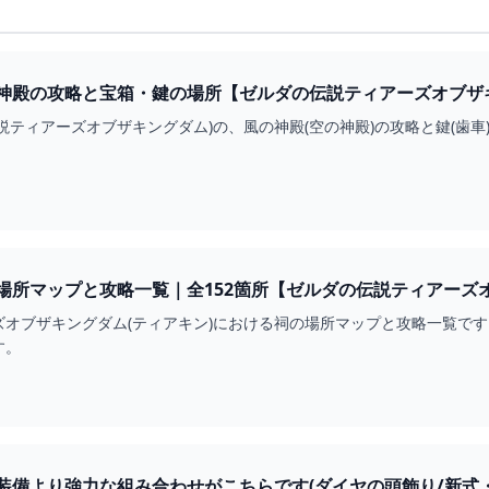
神殿の攻略と宝箱・鍵の場所【ゼルダの伝説ティアーズオブザ
説ティアーズオブザキングダム)の、風の神殿(空の神殿)の攻略と鍵(歯
場所マップと攻略一覧｜全152箇所【ゼルダの伝説ティアーズオ
オブザキングダム(ティアキン)における祠の場所マップと攻略一覧です
す。
装備より強力な組み合わせがこちらです(ダイヤの頭飾り/新式