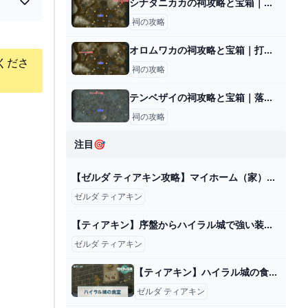
シナタニカカの祠攻略と宝箱｜難しい時の対処法
祠の攻略
オロムワカの祠攻略と宝箱｜打ち上げるもの
くださ
祠の攻略
テンベザイの祠攻略と宝箱｜落下速度
祠の攻略
注目🎯
【ゼルダ ティアキン攻略】マイホーム（家）の入手方法&基礎機能を紹介【ティアーズ オブ ザ キングダム】 ゲーム・エンタメ最新情報のファミ通.com
ゼルダ ティアキン
【ティアキン】序盤からハイラル城で強い装備を大量入手する方法【ゼルダの伝説 ティアーズ オブ ザ キングダム】 - YouTube
ゼルダ ティアキン
【ティアキン】ハイラル城の食堂の場所と行き方【ゼルダの伝説ティアーズオブザキングダム】 - 神ゲー攻略
ゼルダ ティアキン