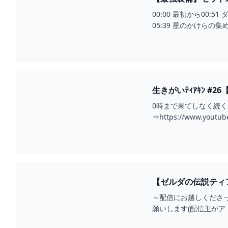
説 ティアーズオブザキ
00:00 最初から00:5
05:39 星のかけらの集め
生きがいﾃｨｱｷﾝ #
0時まで果てしなく続
⇒https://www.youtu
【ゼルダの伝説ティア
～配信にお越しくださ
願いします(配信主が
ーでお願いします。配信