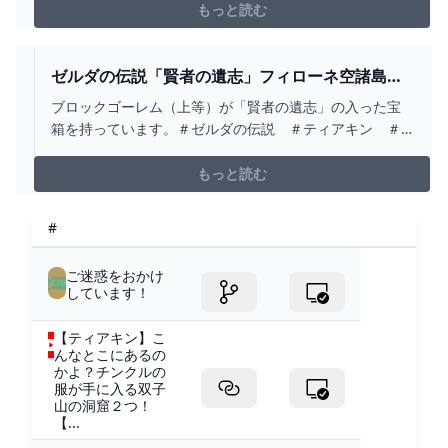
ググリオークの最後のヤバい攻撃を体験してみました。
もっと読む
正攻法でも雷耐性があると、難易度が下がります。--------
-----------動画目次：----------...
ゼルダの伝説「賢者の遺志」フィローネ空諸島の
ブロックゴーレム持つ - YOUTUBE
ブロックゴーレム（上等）が「賢者の遺志」の入った宝
箱を持っています。＃ゼルダの伝説 ＃ティアキン ＃
ティアーズオブキングダム
もっと読む
#
ご迷惑をおかけ
しています！
【ティアキン】こ
んなとこにあるの
かよ？チンクルの
服が手に入る双子
山の洞窟２つ！
【...