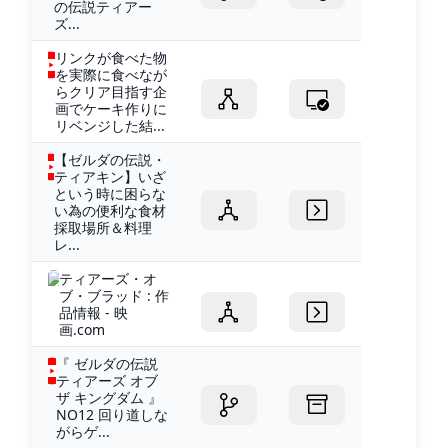
の伝説ティアー
ズ...
リンクが食べた物
を実際に食べなが
らクリア目指す企
画でケーキ作りに
リベンジした結...
【ゼルダの伝説・
ティアキン】いざ
という時に困らな
い為の便利な食材
採取場所＆料理
レ...
ティアーズ・オ
ブ・ブラッド : 作
品情報 - 映
画.com
『 ゼルダの伝説
ティアーズ オブ
ザ キングダム 』
NO12 回り道しな
がらゲ...