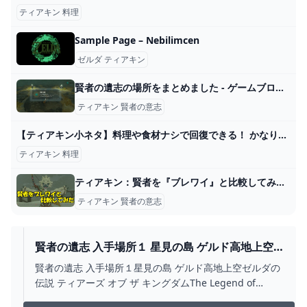
ティアキン 料理
Sample Page – Nebilimcen
ゼルダ ティアキン
賢者の遺志の場所をまとめました - ゲームブログちゅこっと陽だまる
ティアキン 賢者の意志
【ティアキン小ネタ】料理や食材ナシで回復できる！ かなり便利な温泉を紹介【ゼルダの伝説】 - GAME Watch
ティアキン 料理
ティアキン：賢者を『ブレワイ』と比較してみた。1番変化があったキャラクターは？【ゼルダ ティアーズ オブ ザ キングダム日記＃48】 - 電撃オンライン
ティアキン 賢者の意志
賢者の遺志 入手場所１ 星見の島 ゲルド高地上空
【ゼルダの伝説 ティアーズ オブ ザ キングダム】 -
賢者の遺志 入手場所１星見の島 ゲルド高地上空ゼルダの
YOUTUBE
伝説 ティアーズ オブ ザ キングダムThe Legend of
Zelda: Tears of the Kingdom#賢者の遺志 #ゼルダの伝