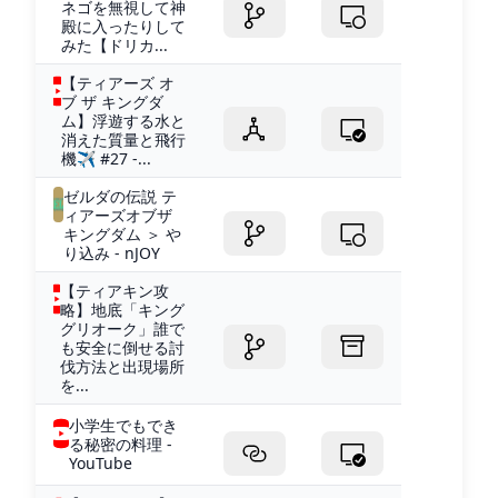
ネゴを無視して神
殿に入ったりして
みた【ドリカ...
【ティアーズ オ
ブ ザ キングダ
ム】浮遊する水と
消えた質量と飛行
機✈ #27 -...
ゼルダの伝説 テ
ィアーズオブザ
キングダム ＞ や
り込み - nJOY
【ティアキン攻
略】地底「キング
グリオーク」誰で
も安全に倒せる討
伐方法と出現場所
を...
小学生でもでき
る秘密の料理 -
YouTube