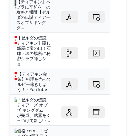
【ティアキン】ヘ
ブラに平和を！の
攻略と報酬【ゼル
ダの伝説ティアー
ズオブザキング
ダ...
【ゼルダの伝説
ティアキン】隠し
部屋に宝の山！石
碑・珠の場所に秘
密クラブ隠しシ
ョ...
【ティアキン金
策】料理を売って
ルピー稼ぎしよ
う！ - YouTube
「ゼルダの伝説
ティアーズ オブ
ザ キングダム」
が完成、武器をく
っつけて新しい...
価格.com - 「ゼ
ルダの伝説 ティ