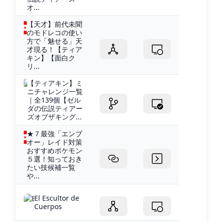
オ...
【天才】前代未聞
のモドレコの使い
方で「魅せる」天
才現る！【ティア
キン】【面白ク
リ...
【ティアキン】ミ
ニチャレンジ一覧
｜全139個【ゼル
ダの伝説ティアー
ズオブザキング...
★７最強「エンブ
オー」レイド対策
おすすめポケモン
５選！知っておき
たい技候補一覧
や...
El Escultor de
Cuerpos