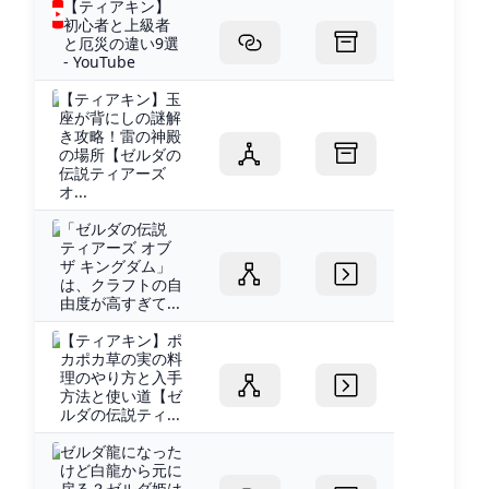
【ティアキン】
初心者と上級者
と厄災の違い9選
- YouTube
【ティアキン】玉
座が背にしの謎解
き攻略！雷の神殿
の場所【ゼルダの
伝説ティアーズ
オ...
「ゼルダの伝説
ティアーズ オブ
ザ キングダム」
は、クラフトの自
由度が高すぎて...
【ティアキン】ポ
カポカ草の実の料
理のやり方と入手
方法と使い道【ゼ
ルダの伝説ティ...
ゼルダ龍になった
けど白龍から元に
戻る？ゼルダ姫は