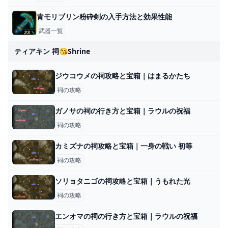
青モリブリン粉砕剣の入手方法と効果性能
武器一覧
ティアキン 祠😘shrine
ジウコウメの祠攻略と宝箱｜はまるかたち
祠の攻略
ガノサの祠の行き方と宝箱｜ラウルの祝福
祠の攻略
カミズナの祠攻略と宝箱｜一身の戦い 初等
祠の攻略
ソリョタニゴの祠攻略と宝箱｜うもれた光
祠の攻略
エンオマの祠の行き方と宝箱｜ラウルの祝福