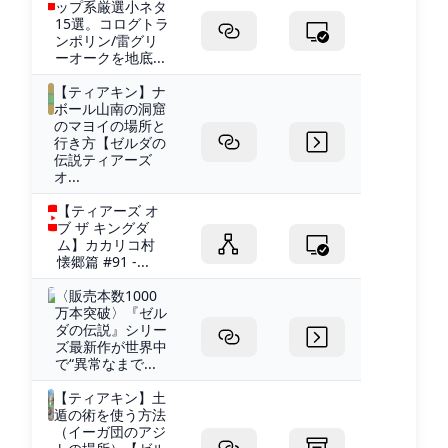
ップ系厳選小ネタ
15選。コログトラ
ンポリン/雷グリ
ーオークを地底...
【ティアキン】ナ
ボール山南の洞窟
のマヨイの場所と
行き方【ゼルダの
伝説ティアーズ
オ...
【ティアーズ オ
ブ ザ キングダ
ム】カカリコ村
懐郷篇 #91 -...
〈販売本数1000
万本突破〉『ゼル
ダの伝説』シリー
ズ最新作が世界中
で“異常なまで...
【ティアキン】土
遁の術を使う方法
（イーガ団のアジ