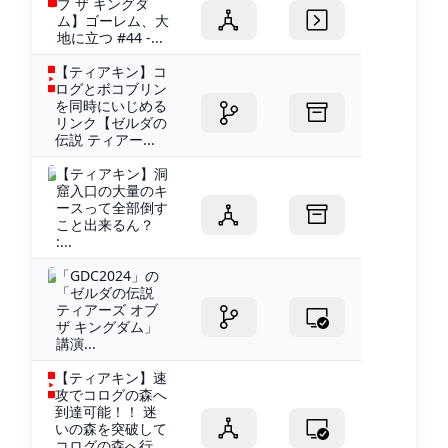
ブ ザ キングダ
ム】ゴーレム、大
地に立つ #44 -...
【ティアキン】コ
ログとボコブリン
を同時にいじめる
リンク【ゼルダの
伝説 ティアー...
【ティアキン】洞
窟入口の大量のキ
ースって全部倒す
こと出来るん？
:...
「GDC2024」の
「ゼルダの伝説
ティアーズ オブ
ザ キングダム」
講演...
【ティアキン】速
攻でコログの森へ
到達可能！！ 迷
いの森を突破して
コログの森へ行