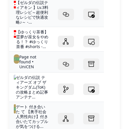
【ゼルダの伝説テ
ィアキン 】Lv.3料
理レシピ～超便利
なレシピで快適攻
略♪～ -...
【ゆっくり茶番】
霊夢が巫女をやめ
る！？ #ゆっくり
茶番 #shorts -...
Page not
found •
UniCEN
ゼルダの伝説 テ
ィアーズ オブ ザ
キングダム(ToK)
の攻略まとめ記事
アンテナ...
デート 付き合い
た て 【奥手社会
人男性向け】付き
合いたてカップル
が気をつける...