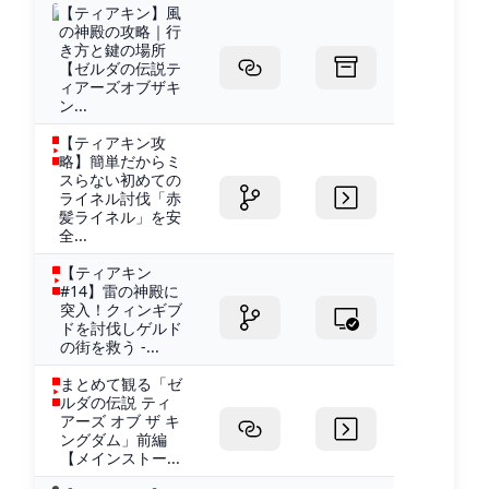
【ティアキン】風
の神殿の攻略｜行
き方と鍵の場所
【ゼルダの伝説テ
ィアーズオブザキ
ン...
【ティアキン攻
略】簡単だからミ
スらない初めての
ライネル討伐「赤
髪ライネル」を安
全...
【ティアキン
#14】雷の神殿に
突入！クィンギブ
ドを討伐しゲルド
の街を救う -...
まとめて観る「ゼ
ルダの伝説 ティ
アーズ オブ ザ キ
ングダム」前編
【メインストー...