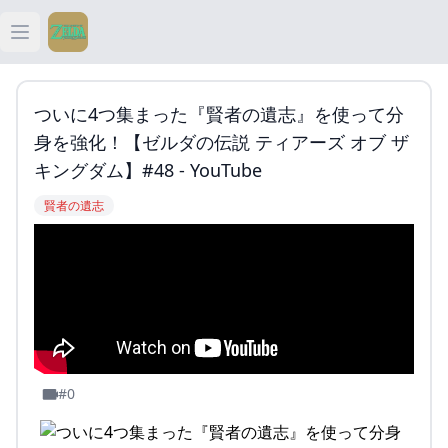
Open main menu
ティアキン
ついに4つ集まった『賢者の遺志』を使って分
ティアキン 祠
身を強化！【ゼルダの伝説 ティアーズ オブ ザ
キングダム】#48 - YouTube
ティアキン 武器
賢者の遺志
ティアキン 攻略
#0