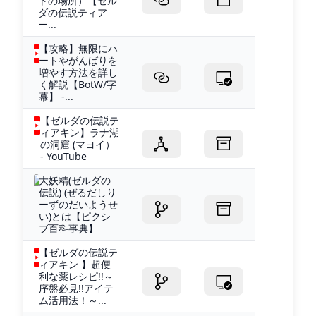
トの場所）【ゼル
ダの伝説ティア
ー...
【攻略】無限にハ
ートやがんばりを
増やす方法を詳し
く解説【BotW/字
幕】 -...
【ゼルダの伝説テ
ィアキン】ラナ湖
の洞窟 (マヨイ）
- YouTube
大妖精(ゼルダの
伝説) (ぜるだしり
ーずのだいようせ
い)とは【ピクシ
ブ百科事典】
【ゼルダの伝説テ
ィアキン 】超便
利な薬レシピ!!～
序盤必見!!アイテ
ム活用法！～...