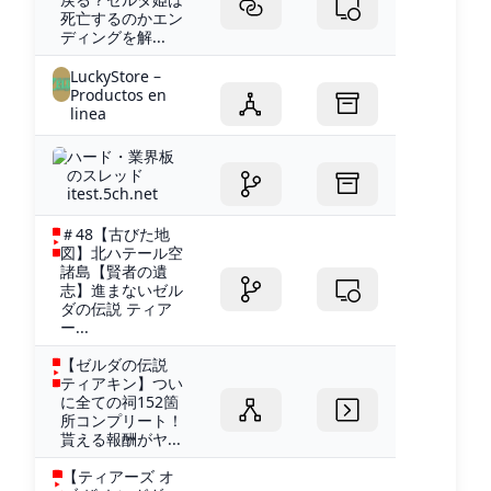
死亡するのかエン
ディングを解...
LuckyStore –
Productos en
linea
ハード・業界板
のスレッド
itest.5ch.net
＃48【古びた地
図】北ハテール空
諸島【賢者の遺
志】進まないゼル
ダの伝説 ティア
ー...
【ゼルダの伝説
ティアキン】つい
に全ての祠152箇
所コンプリート！
貰える報酬がヤ...
【ティアーズ オ