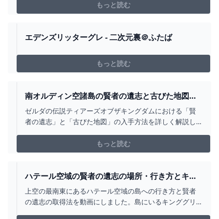
説 #ティアーズオブザキングダムコログの実 全58か所 -
もっと読む
空 https://youtu.be/Sav1ow1H...
エデンズリッターグレ - 二次元裏＠ふたば
もっと読む
南オルディン空諸島の賢者の遺志と古びた地図の
入手法【ティアキン攻略】 - YOUTUBE
ゼルダの伝説ティアーズオブザキングダムにおける「賢
者の遺志」と「古びた地図」の入手方法を詳しく解説し
ています。これらの貴重なアイテムは、南オルディン諸
島に隠されています。オルディン峡谷から始まります
もっと読む
が、その行き方にはやや難解な要素も含まれます。しか
し、この動画では正確な航路と入手方法を分かりやすく
紹介しています。...
ハテール空域の賢者の遺志の場所・行き方とキン
ググリオーク攻略！【ティアキン】 - YOUTUBE
上空の最南東にあるハテール空域の島への行き方と賢者
の遺志の取得法を動画にしました。島にいるキンググリ
オークはティアキン最強クラスの敵です！今回は、キン