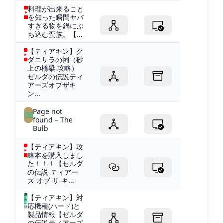
料理が出来ること
を知った瞬間ヤバ
すぎる物を鍋にぶ
ち込む蛮族。【...
【ティアキン】ク
ダニサラの祠（砂
上の橋梁 攻略）
ゼルダの伝説ティ
アーズオブザキ
ン...
Page not
found – The
Bulb
【ティアキン】攻
略本を購入しまし
た！！！【ゼルダ
の伝説 ティアー
ズ オブ ザ キ...
【ティアキン】対
応機種(ハード)と
製品情報【ゼルダ
の伝説ティアーズ