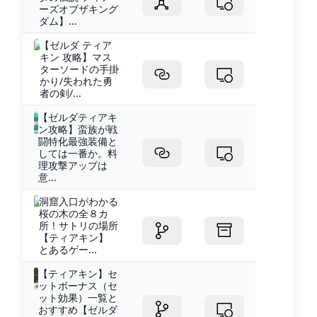
ーズオブザキング
ダム】...
【ゼルダ ティア
キン 攻略】マス
ターソードの手掛
かり/失われた勇
者の剣/...
【ゼルダティアキ
ン攻略】蛮族が戦
闘特化最強装備と
しては一番か。料
理攻撃アップは
意...
洞窟入口がわかる
桜の木の全８カ
所！サトリの場所
【ティアキン】
とあるゲー...
【ティアキン】セ
ットボーナス（セ
ット効果）一覧と
おすすめ【ゼルダ