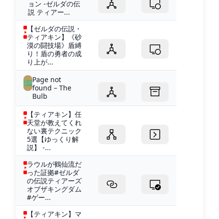
ョン -ゼルダの伝
説 ティアー...
【ゼルダの伝説・
ティアキン】《砂
漠の闘技場》盾縛
り！盾の勇者の成
り上が...
Page not
found – The
Bulb
【ティアキン】任
天堂が教えてくれ
ない裏テクニック
5選【ゆっくり解
説】 -...
ラウルが鶴仙流だ
った証拠#ゼルダ
の伝説ティアーズ
オブザキングダム
#ゲー...
【ティアキン】マ