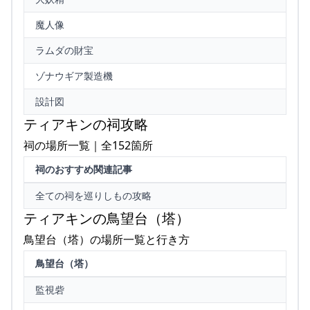
魔人像
ラムダの財宝
ゾナウギア製造機
設計図
ティアキンの祠攻略
祠の場所一覧｜全152箇所
祠のおすすめ関連記事
全ての祠を巡りしもの攻略
ティアキンの鳥望台（塔）
鳥望台（塔）の場所一覧と行き方
鳥望台（塔）
監視砦