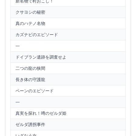
新名物で村おこし！
クサヨシの秘密
真のハテノ名物
カズナビのエピソード
—
ドイブラン遺跡を調査せよ
二つの龍の狭間
長き体の守護龍
ペーンのエピソード
—
真実を探れ！噂のゼルダ姫
ゼルダ誘拐事件
いざなう女