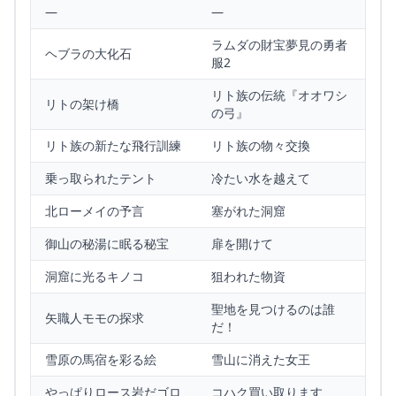
—
—
ラムダの財宝夢見の勇者
ヘブラの大化石
服2
リト族の伝統『オオワシ
リトの架け橋
の弓』
リト族の新たな飛行訓練
リト族の物々交換
乗っ取られたテント
冷たい水を越えて
北ローメイの予言
塞がれた洞窟
御山の秘湯に眠る秘宝
扉を開けて
洞窟に光るキノコ
狙われた物資
聖地を見つけるのは誰
矢職人モモの探求
だ！
雪原の馬宿を彩る絵
雪山に消えた女王
やっぱりロース岩だゴロ
コハク買い取ります