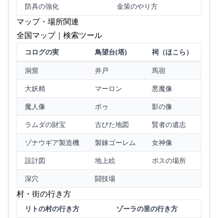
防具の強化
金策のやり方
マップ・場所関連
全国マップ｜検索ツール
コログの実
鳥望台(塔)
祠（ほこら）
洞窟
井戸
馬宿
大妖精
マーロン
悪魔像
魔人像
ポゥ
影の像
ラムダの財宝
古びた地図
賢者の遺志
ゾナウギア製造機
製錬ゴーレム
女神像
設計図
地上絵
ボスの場所
深穴
闘技場
村・街の行き方
リトの村の行き方
ゾーラの里の行き方