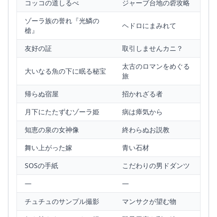
コッコの道しるべ
ジャーブ台地の砦攻略
ゾーラ族の誉れ『光鱗の
ヘドロにまみれて
槍』
友好の証
取引しませんカニ？
太古のロマンをめぐる
大いなる魚の下に眠る秘宝
旅
帰らぬ宿屋
招かれざる者
月下にたたずむゾーラ姫
病は瘴気から
知恵の泉の女神像
終わらぬお説教
舞い上がった嫁
青い石材
SOSの手紙
こだわりの男ドダンツ
—
—
チュチュのサンプル撮影
マンサクが望む物