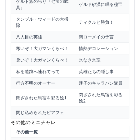
ゲルド族の誇り『七宝の武
ゲルド砂漠に眠る秘宝
具』
タンブル・ウィードの大掃
ティクルと勝負！
除
八人目の英雄
南ローメイの予言
寒いぞ！大ガマンくらべ！
情熱デコレーション
暑いぞ！大ガマンくらべ！
氷なき氷室
私を遺跡へ連れてって
英雄たちの隠し事
行方不明のオーナー
迷子のキャラバン隊員
閉ざされた馬宿を彩る
閉ざされた馬宿を彩る絵1
絵2
閉じ込められたピアフェ
その他のミニチャレ
その他一覧