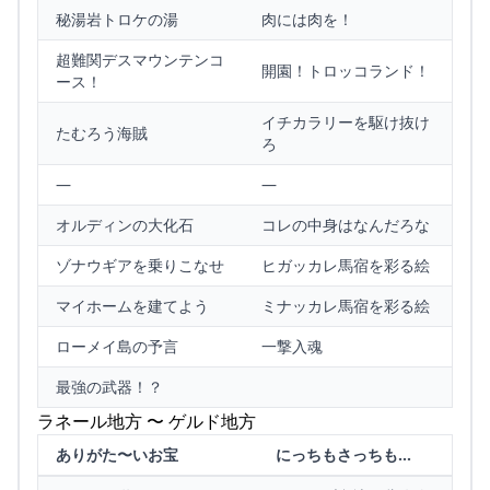
秘湯岩トロケの湯
肉には肉を！
超難関デスマウンテンコ
開園！トロッコランド！
ース！
イチカラリーを駆け抜け
たむろう海賊
ろ
—
—
オルディンの大化石
コレの中身はなんだろな
ゾナウギアを乗りこなせ
ヒガッカレ馬宿を彩る絵
マイホームを建てよう
ミナッカレ馬宿を彩る絵
ローメイ島の予言
一撃入魂
最強の武器！？
ラネール地方 〜 ゲルド地方
ありがた〜いお宝
にっちもさっちも…