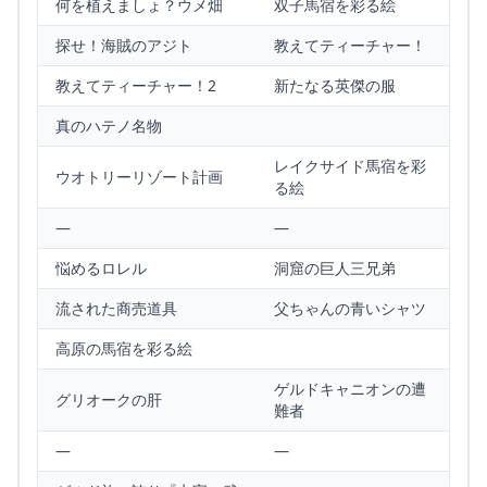
何を植えましょ？ウメ畑
双子馬宿を彩る絵
探せ！海賊のアジト
教えてティーチャー！
教えてティーチャー！2
新たなる英傑の服
真のハテノ名物
レイクサイド馬宿を彩
ウオトリーリゾート計画
る絵
—
—
悩めるロレル
洞窟の巨人三兄弟
流された商売道具
父ちゃんの青いシャツ
高原の馬宿を彩る絵
ゲルドキャニオンの遭
グリオークの肝
難者
—
—