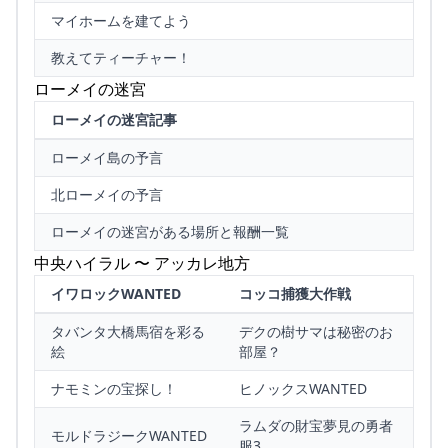
マイホームを建てよう
教えてティーチャー！
ローメイの迷宮
ローメイの迷宮記事
ローメイ島の予言
北ローメイの予言
ローメイの迷宮がある場所と報酬一覧
中央ハイラル 〜 アッカレ地方
イワロックWANTED
コッコ捕獲大作戦
タバンタ大橋馬宿を彩る
デクの樹サマは秘密のお
絵
部屋？
ナモミンの宝探し！
ヒノックスWANTED
ラムダの財宝夢見の勇者
モルドラジークWANTED
服3