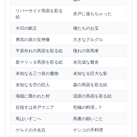
リバーサイド馬宿を彩る
井戸に落ちちゃった
絵
今日の献立
俺たちのお宝
勇気の泉の女神像
大きなグルグル
平原外れの馬宿を彩る絵
憧れの荷馬車
新マリッタ馬宿を彩る絵
未完成な厩舎
未知なる三つ首の魔物
未知なる巨大な影
未知なる空の巨人
森の馬宿を彩る絵
海賊に襲われた村
湿原の馬宿を彩る絵
目指すは井戸マニア
究極の料理…？
馬はいずこへ
馬番の願いごと
ゲルドの大化石
ゲンコの手料理