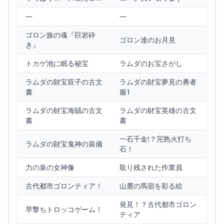
—
—
ゴロン族の魂『巨岩砕
ゴロン達のお月見
き』
トカゲ池に眠る秘宝
ラムダのお宝さがし
ラムダの財宝双子の古文
ラムダの財宝夢見の勇者
書
服1
ラムダの財宝海賊の古文
ラムダの財宝英雄の古文
書
書
一石千金!？完熟火打ち
ラムダの財宝鬼神の装備
石！
力の泉の女神像
取り残された作業員
古代都市ゴロンティア！
山麓の馬宿を彩る絵
発見！？古代都市ゴロン
早撃ちトロッコゲーム！
ティア