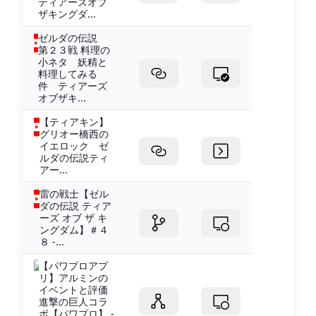
ティアーズオブ
ザキングダ...
ゼルダの伝説
第２３戦 料理の
小ネタ 妖精と
料理してみる
件 ティアーズ
オブザキ...
【ティアキン】
グリオー橋西の
イエロック ゼ
ルダの伝説ティ
アー...
雷の戦士【ゼル
ダの伝説 ティア
ーズ オブ ザ キ
ングダム】＃４
８ -...
【パワプロアプ
リ】アルミンの
イベントと評価
進撃の巨人コラ
ボ【パワプロ】 -