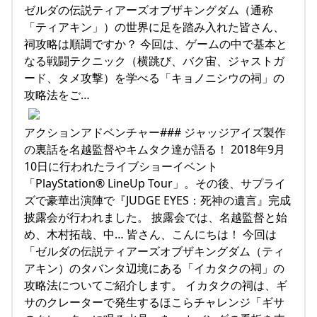
ゼルダの伝説ティアーズオブザキングダム（通称
「ティアキン」）の世界に足を踏み入れた皆さん、
祠攻略は順調ですか？ 今回は、ゲームの中で基本と
なる戦闘テクニック（横跳び、バク宙、ジャストガ
ード、タメ攻撃）を学べる「キョノニシウの祠」の
攻略法をご…
アクションアドベンチャー### ジャッジアイズ製作
の裏話を名越監督やキムタク達が語る！ 2018年9月
10日に行われたライブショーイベント
「PlayStation® LineUp Tour」。その後、サプライ
ズで豪華出演陣で『JUDGE EYES：死神の遺言』完成
披露会が行われました。 披露会では、名越監督と始
め、木村拓哉、中… 皆さん、こんにちは！ 今回は
「ゼルダの伝説ティアーズオブザキングダム（ティ
アキン）のタバンタ辺境にある「イカタクの祠」の
攻略法についてご紹介します。 イカタクの祠は、ギ
サのクレーターで発生するほこらチャレンジ「ギサ