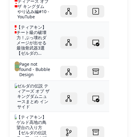
ティアーズ オブ
ザ キングダム
やり込み編#10 -
YouTube
【ティアキン】
チート級の破壊
力！ぶっ壊れダ
メージが出せる
最強骨武器3選
【ゼルダの...
Page not
found - Bubble
Design
ゼルダの伝説 テ
ィアーズ オブ ザ
キングダムニュ
ースまとめ イン
サイド
【ティアキン】
ゲルド高地の鳥
望台の入り方
【ゼルダの伝説