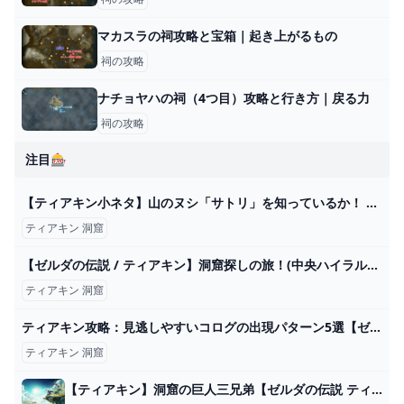
マカスラの祠攻略と宝箱｜起き上がるもの
祠の攻略
ナチョヤハの祠（4つ目）攻略と行き方｜戻る力
祠の攻略
注目🎰
【ティアキン小ネタ】山のヌシ「サトリ」を知っているか！ 洞窟の場所を教えてくれる神々しい生き物【ゼルダの伝説】 - GAME Watch
ティアキン 洞窟
【ゼルダの伝説 / ティアキン】洞窟探しの旅！(中央ハイラル編)【みつあめ/#新人Vtuber】 - YouTube
ティアキン 洞窟
ティアキン攻略：見逃しやすいコログの出現パターン5選【ゼルダ ティアーズ オブ ザ キングダム日記＃41】 - 電撃オンライン
ティアキン 洞窟
【ティアキン】洞窟の巨人三兄弟【ゼルダの伝説 ティアーズオブザキングダム】 hyperWiki