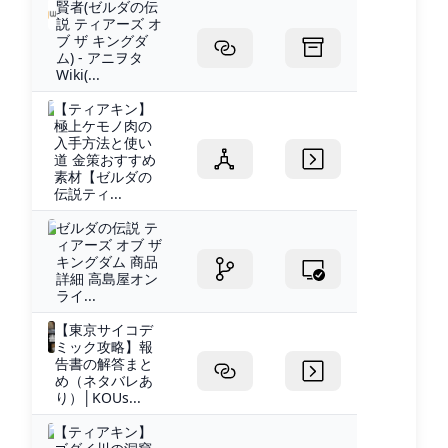
賢者(ゼルダの伝
説 ティアーズ オ
ブ ザ キングダ
ム) - アニヲタ
Wiki(...
【ティアキン】
極上ケモノ肉の
入手方法と使い
道 金策おすすめ
素材【ゼルダの
伝説ティ...
ゼルダの伝説 テ
ィアーズ オブ ザ
キングダム 商品
詳細 高島屋オン
ライ...
【東京サイコデ
ミック攻略】報
告書の解答まと
め（ネタバレあ
り）│KOUs...
【ティアキン】