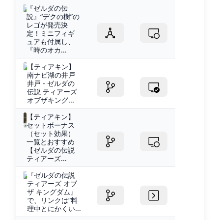
『ゼルダの伝
説』“デクの樹”の
レゴが発売決
定！ミニフィギ
ュアも付属し、
『時のオカ...
【ティアキン】
南ナビ湖の井戸
井戸 - ゼルダの
伝説 ティアーズ
オブザキング...
【ティアキン】
セットボーナス
（セット効果）
一覧とおすすめ
【ゼルダの伝説
ティアーズ...
『ゼルダの伝説
ティアーズ オブ
ザ キングダム』
で、リンクは“料
理中とにかくい...