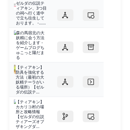
ゼルダの伝説テ
ィアキン、3つ目
の祠へ行く道中
で立ち往生して
おります。 -......
森の馬宿北の大
妖精に会う方法
を紹介します -
ゲームブログち
ゅこっと陽だま
る
【ティアキン】
防具を強化する
方法（最初の大
妖精テーラがい
る場所）【ゼル
ダの伝説テ...
【ティアキン】
カカリコ村の場
所と攻略情報
【ゼルダの伝説
ティアーズオブ
ザキングダ...