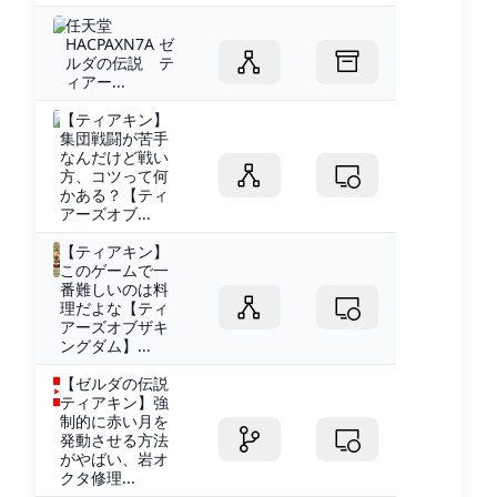
任天堂
HACPAXN7A ゼ
ルダの伝説 テ
ィアー...
【ティアキン】
集団戦闘が苦手
なんだけど戦い
方、コツって何
かある？【ティ
アーズオブ...
【ティアキン】
このゲームで一
番難しいのは料
理だよな【ティ
アーズオブザキ
ングダム】...
【ゼルダの伝説
ティアキン】強
制的に赤い月を
発動させる方法
がやばい、岩オ
クタ修理...