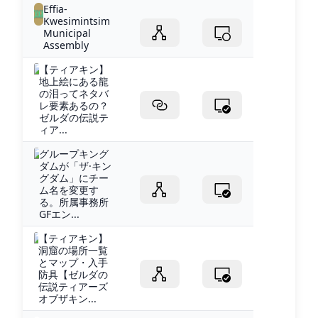
Effia-
Kwesimintsim
Municipal
Assembly
【ティアキン】
地上絵にある龍
の泪ってネタバ
レ要素あるの？
ゼルダの伝説テ
ィア...
グループキング
ダムが「ザ·キン
グダム」にチー
ム名を変更す
る。所属事務所
GFエン...
【ティアキン】
洞窟の場所一覧
とマップ・入手
防具【ゼルダの
伝説ティアーズ
オブザキン...