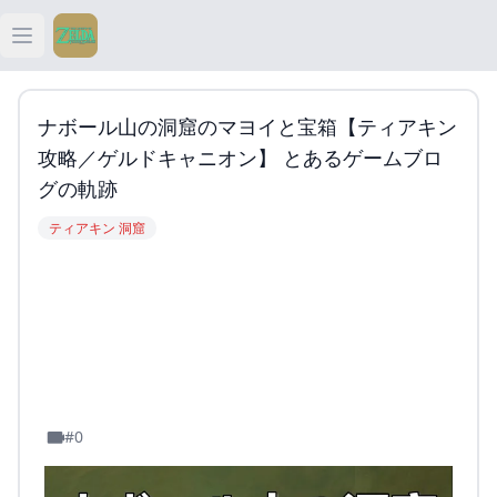
Open main menu
ティアキン
ナボール山の洞窟のマヨイと宝箱【ティアキン
ティアキン 祠
攻略／ゲルドキャニオン】 とあるゲームブロ
グの軌跡
ティアキン 武器
ティアキン 洞窟
ティアキン 攻略
#0