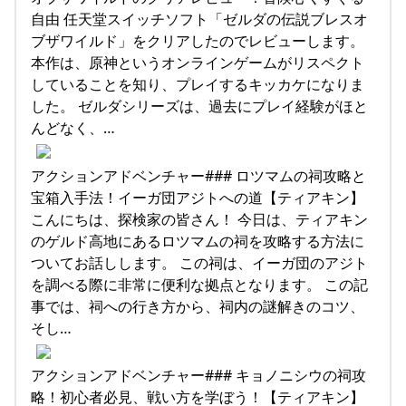
自由 任天堂スイッチソフト「ゼルダの伝説ブレスオ
ブザワイルド」をクリアしたのでレビューします。
本作は、原神というオンラインゲームがリスペクト
していることを知り、プレイするキッカケになりま
した。 ゼルダシリーズは、過去にプレイ経験がほと
んどなく、…
アクションアドベンチャー### ​ロツマムの祠攻略と
宝箱入手法！イーガ団アジトへの道【ティアキン】
こんにちは、探検家の皆さん！ 今日は、ティアキン
のゲルド高地にあるロツマムの祠を攻略する方法に
ついてお話しします。 この祠は、イーガ団のアジト
を調べる際に非常に便利な拠点となります。 この記
事では、祠への行き方から、祠内の謎解きのコツ、
そし…
アクションアドベンチャー### キョノニシウの祠攻
略！初心者必見、戦い方を学ぼう！【ティアキン】