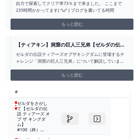
73％の探索方法【ゼルダ ティアーズオブザキング
自力で探索してクリア率73％まで来ました。 ここまで
ダム】 無垢ログ
235時間かかってます( ºωº ) ブログを書いてる時間
もっと読む
【ティアキン】洞窟の巨人三兄弟【ゼルダの伝説
ティアーズオブザキングダム】 HYPERWIKI
ゼルダの伝説ティアーズオブザキングダムに登場するチ
ャレンジ「洞窟の巨人三兄弟」について解説していま
す。洞窟の巨人三兄弟の受注場所、攻略手順、クリア報
酬をマップ座標付きで載せています。
もっと読む
#
ゼルダをさがし
て【ゼルダの伝
説 ティアーズ オ
ブ ザ キングダ
ム】
#100（終）...