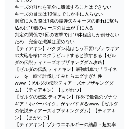
キーズの群れを完全に殲滅することはできない
キーズの目玉は10個までしか手に入らない
洞窟に入る際は1発の爆弾矢をキーズの群れに撃ち
込めば10個のキーズの目玉が手に入る
判定の関係で1回の攻撃では10体程度しか倒せない
ため、完全な殲滅は望めない
【ティアキン】バクダン花はもう不要!?ゾナウギア
の大砲を槍にスクラビルドすると強すぎる【ゼル
ダの伝説ティアーズオブザキングダム攻略】
【ゼルダの伝説 ティアキン】最強戦車で「ライネ
ル」を一瞬で討伐してみたらエグすぎた件
www【ゼルダの伝説ティアーズオブザキングダ
ム】【ティアキン】【まがれつ】
【ゼルダの伝説 ティアキン】序盤で最強のゾナウ
ギア「ホバーバイク」がヤバすぎるwww【ゼルダ
の伝説ティアーズオブザキングダム】【ティアキ
ン】【まがれつ】
【ティアキン】ゾナウエネルギーの結晶・超効率