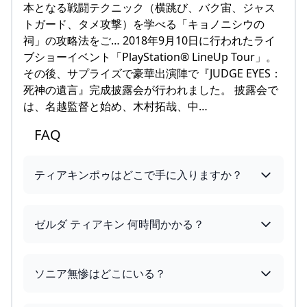
本となる戦闘テクニック（横跳び、バク宙、ジャス
トガード、タメ攻撃）を学べる「キョノニシウの
祠」の攻略法をご… 2018年9月10日に行われたライ
ブショーイベント「PlayStation® LineUp Tour」。
その後、サプライズで豪華出演陣で『JUDGE EYES：
死神の遺言』完成披露会が行われました。 披露会で
は、名越監督と始め、木村拓哉、中…
FAQ
ティアキンポゥはどこで手に入りますか？
ゼルダ ティアキン 何時間かかる？
ソニア無惨はどこにいる？