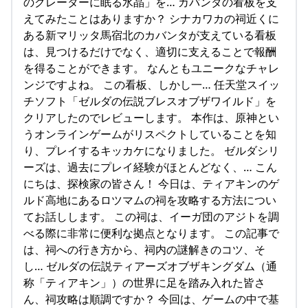
のクレーターに眠る水晶」を… カバンダの看板を支
えてみたことはありますか？ シナカワカの祠近くに
ある新マリッタ馬宿北のカバンタが支えている看板
は、見つけるだけでなく、適切に支えることで報酬
を得ることができます。 なんともユニークなチャレ
ンジですよね。 この看板、しかし一… 任天堂スイッ
チソフト「ゼルダの伝説ブレスオブザワイルド」を
クリアしたのでレビューします。 本作は、原神とい
うオンラインゲームがリスペクトしていることを知
り、プレイするキッカケになりました。 ゼルダシリ
ーズは、過去にプレイ経験がほとんどなく、… こん
にちは、探検家の皆さん！ 今日は、ティアキンのゲ
ルド高地にあるロツマムの祠を攻略する方法につい
てお話しします。 この祠は、イーガ団のアジトを調
べる際に非常に便利な拠点となります。 この記事で
は、祠への行き方から、祠内の謎解きのコツ、そ
し… ゼルダの伝説ティアーズオブザキングダム（通
称「ティアキン」）の世界に足を踏み入れた皆さ
ん、祠攻略は順調ですか？ 今回は、ゲームの中で基