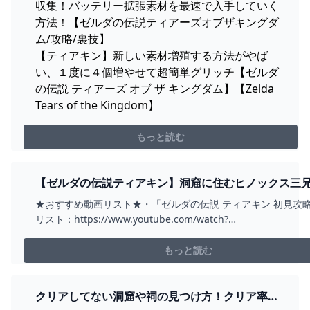
収集！バッテリー拡張素材を最速で入手していく
方法！【ゼルダの伝説ティアーズオブザキングダ
ム/攻略/裏技】
【ティアキン】新しい素材増殖する方法がやば
い、１度に４個増やせて超簡単グリッチ【ゼルダ
の伝説 ティアーズ オブ ザ キングダム】【Zelda
Tears of the Kingdom】
もっと読む
【ゼルダの伝説ティアキン】洞窟に住むヒノックス三
レイクサイド馬宿・ゲルドキャニオン馬宿・平原外れ
★おすすめ動画リスト★・「ゼルダの伝説 ティアキン 初見攻
攻略（洞窟の巨人三兄弟、封じられた井戸、馬番の願
リスト：https://www.youtube.com/watch?
と） PART97 - YOUTUBE
v=hcblXY0Zs4M&list=PLG0PDPQd9oBOuR1keuQdsIvtWcX1
チャンネル登録をよろしくお願いします★https://www.youtu..
もっと読む
クリアしてない洞窟や祠の見つけ方！クリア率