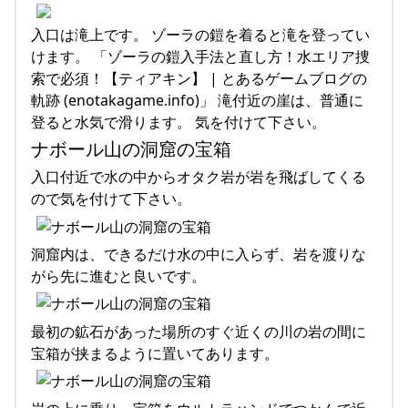
入口は滝上です。 ゾーラの鎧を着ると滝を登ってい
けます。 「ゾーラの鎧入手法と直し方！水エリア捜
索で必須！【ティアキン】 | とあるゲームブログの
軌跡 (enotakagame.info)」 滝付近の崖は、普通に
登ると水気で滑ります。 気を付けて下さい。
ナボール山の洞窟の宝箱
入口付近で水の中からオタク岩が岩を飛ばしてくる
ので気を付けて下さい。
洞窟内は、できるだけ水の中に入らず、岩を渡りな
がら先に進むと良いです。
最初の鉱石があった場所のすぐ近くの川の岩の間に
宝箱が挟まるように置いてあります。