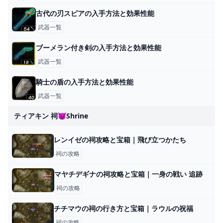
古代の刃スピアの入手方法と効果性能
武器一覧
ブーメラン付き剣の入手方法と効果性能
武器一覧
騎士の盾の入手方法と効果性能
武器一覧
ティアキン 祠😈shrine
レンイゼの祠攻略と宝箱｜飛び立つかたち
祠の攻略
マヤチデギナの祠攻略と宝箱｜一身の戦い 追跡
祠の攻略
チチマウの祠の行き方と宝箱｜ラウルの祝福
祠の攻略