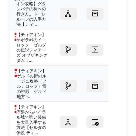
キン攻略】グタ
ンバチの祠への
行き方。トーレ
ルーフの入手方
法【ティ...
【ティアキン】
ケポラ峠のイエ
ロック ゼルダ
の伝説ティアー
ズ オブザキング
ダム #...
【ティアキン】
ゲルドの街のル
ージュ攻略（フ
ルテロップ）雷
の神殿 ゲルド
地方 -...
【ティアキン】
序盤からハイラ
ル城で強い装備
を大量入手する
方法【ゼルダの
伝説 ティ...