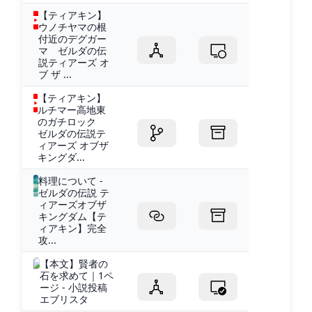
【ティアキン】
ウノチヤマの根
付近のデグガー
マ ゼルダの伝
説ティアーズ オ
ブ ザ ...
【ティアキン】
ルチマー高地東
のガチロック
ゼルダの伝説テ
ィアーズ オブザ
キングダ...
料理について -
ゼルダの伝説 テ
ィアーズオブザ
キングダム【テ
ィアキン】完全
攻...
【本文】賢者の
石を求めて｜1ペ
ージ - 小説投稿
エブリスタ