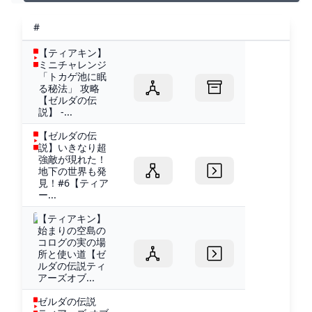
list=PLT5Lvquk4uwgCvPFTQsr2gCD1DqyPjXMgナレー
ター：音読さんBGM：NCS、YOUTU...
#
【ティアキン】
ミニチャレンジ
「トカゲ池に眠
る秘法」 攻略
【ゼルダの伝
説】 -...
【ゼルダの伝
説】いきなり超
強敵が現れた！
地下の世界も発
見！#6【ティア
ー...
【ティアキン】
始まりの空島の
コログの実の場
所と使い道【ゼ
ルダの伝説ティ
アーズオブ...
ゼルダの伝説