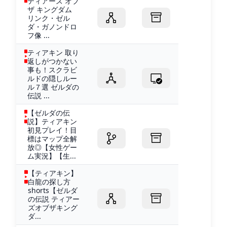
ティアーズ オブ
ザ キングダム
リンク・ゼル
ダ・ガノンドロ
フ像 ...
ティアキン 取り
返しがつかない
事も！スクラビ
ルドの隠しルー
ル７選 ゼルダの
伝説 ...
【ゼルダの伝
説】ティアキン
初見プレイ！目
標はマップ全解
放◎【女性ゲー
ム実況】【生...
【ティアキン】
白龍の探し方
shorts【ゼルダ
の伝説 ティアー
ズオブザキング
ダ...