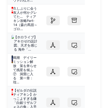
ウトの仕方...
久しぶりに会う
友人が何かグレ
てた… ティア
キン攻略Part‐
14（森の馬宿～
ゴロ...
【ホロライブ】
アキロゼの設計
図、天才を感じ
る 海外「...
鳴潮 デイリー
ミッション解
放 策を奔らせ
て残星を候ふ
⑦ 洞窟に入
る 第一章：
瑝...
【ゼルダの伝説
ティアキン】か
っこよすぎる鎌
「白銀リザルフ
ォスの角」入手