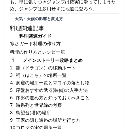
も、壁に張りつきジャンプは確実に滑ってしまうた
め、ジャンプは多用せずに地道に登ろう。
天気・天候の影響と変え方
料理関連記事
料理関連ガイド
寒さガード料理の作り方
料理の作り方とレシピ一覧
1
メインストーリー攻略まとめ
2
龍（ドラゴン）の移動ルート
3
祠（ほこら）の場所一覧
4
洞窟の場所一覧とマヨイの落とし物
5
序盤おすすめ武器(装備)の入手方法
6
序盤の進め方と知っておくべきこと
7
時系列と世界線の考察
8
鳥望台(塔)の場所
9
王家の隠し通路の場所と行き方
10
コログの実の場所一覧