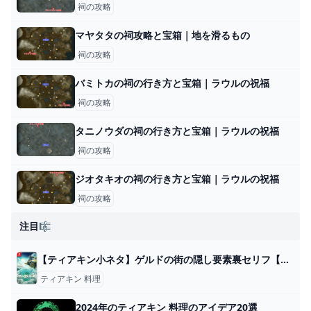
祠の攻略
マヤタタの祠攻略と宝箱｜地を滑るもの
祠の攻略
バミトカの祠の行き方と宝箱｜ラウルの祝福
祠の攻略
タニノウダの祠の行き方と宝箱｜ラウルの祝福
祠の攻略
ジオタキオの祠の行き方と宝箱｜ラウルの祝福
祠の攻略
注目🎼
【ティアキン小ネタ】ゲルドの街の隠し要素裏セリフ【ゼルダ】 - Voyage Bibliomaniac
ティアキン 料理
2024年のティアキン 料理のアイデア20選