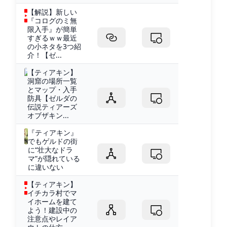
【解説】新しい
『コログのミ無
限入手』が簡単
すぎるｗｗ最近
の小ネタを3つ紹
介！【ゼ...
【ティアキン】
洞窟の場所一覧
とマップ・入手
防具【ゼルダの
伝説ティアーズ
オブザキン...
『ティアキン』
でもゲルドの街
に“壮大なドラ
マ”が隠れている
に違いない
【ティアキン】
イチカラ村でマ
イホームを建て
よう！建設中の
注意点やレイア