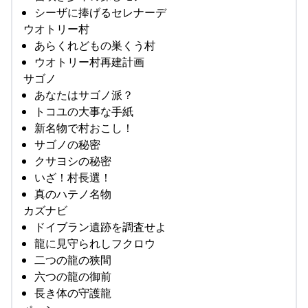
シーザに捧げるセレナーデ
ウオトリー村
あらくれどもの巣くう村
ウオトリー村再建計画
サゴノ
あなたはサゴノ派？
トコユの大事な手紙
新名物で村おこし！
サゴノの秘密
クサヨシの秘密
いざ！村長選！
真のハテノ名物
カズナビ
ドイブラン遺跡を調査せよ
龍に見守られしフクロウ
二つの龍の狭間
六つの龍の御前
長き体の守護龍