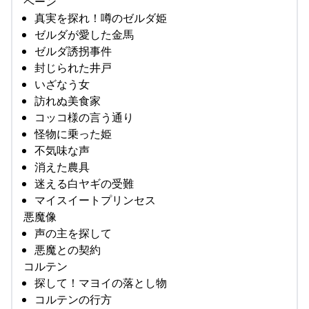
ペーン
真実を探れ！噂のゼルダ姫
ゼルダが愛した金馬
ゼルダ誘拐事件
封じられた井戸
いざなう女
訪れぬ美食家
コッコ様の言う通り
怪物に乗った姫
不気味な声
消えた農具
迷える白ヤギの受難
マイスイートプリンセス
悪魔像
声の主を探して
悪魔との契約
コルテン
探して！マヨイの落とし物
コルテンの行方