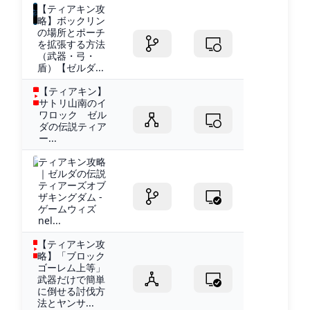
【ティアキン攻
略】ボックリン
の場所とポーチ
を拡張する方法
（武器・弓・
盾）【ゼルダ...
【ティアキン】
サトリ山南のイ
ワロック ゼル
ダの伝説ティア
ー...
ティアキン攻略
｜ゼルダの伝説
ティアーズオブ
ザキングダム -
ゲームウィズ
nel...
【ティアキン攻
略】「ブロック
ゴーレム上等」
武器だけで簡単
に倒せる討伐方
法とヤンサ...