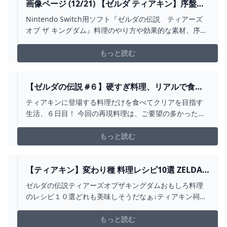
画像ページ (12/21) 【ゼルダ ティアキン】序盤か
ら便利なおすすめ料理の作り方【ティアーズ オブ
Nintendo Switch用ソフト『ゼルダの伝説 ティアーズ
ザ キングダム】 ゲーム・エンタメ最新情報のファ
オブ ザ キングダム』料理のやり方や効果的な素材、序盤
ミ通.COM
から作れるオススメの料理を紹介。
もっと読む
【ゼルダの伝説 #６】硬すぎ料理、リアルで食べ
ます！ ティアキングルメ旅！【ティアキン】【ゆ
ティアキンに登場する料理だけを食べてクリアを目指す
っくり実況】 - COOKLIFEEL
生活、６日目！ 今回の再現料理は、ご要望の多かった硬
すぎ料理
もっと読む
【ティアキン】変わり種 料理レシピ10選 ZELDA
TOTK ゼルダの伝説 ティアーズオブザキングダム -
ゼルダの伝説ティアーズオブザキングダムおもしろ料理
YOUTUBE
のレシピ１０選どれも美味しそうだなぁ↓ティアキン祠攻
略シリーズ再生リスト
↓https://www.youtube.com/playlist?
もっと読む