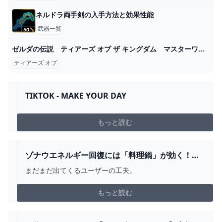
ネルドラ両手剣の入手方法と効果性能
武器一覧
ゼルダの伝説 ティアーズ オブ ザ キングダム マスターワークス My Nintendo Store（マイニンテンドーストア）
ティアーズ オブ
TIKTOK - MAKE YOUR DAY
もっと読む
ゾナウエネルギー回復には「料理鍋」が効く！？
『ゼルダの伝説 ティアキン』海外で話題の珍回復
まだまだ出てくるユーザーの工夫。
法 GAME*SPARK - 国内・海外ゲーム情報サイト
もっと読む