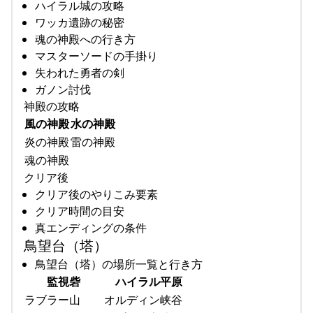
ハイラル城の攻略
ワッカ遺跡の秘密
魂の神殿への行き方
マスターソードの手掛り
失われた勇者の剣
ガノン討伐
神殿の攻略
風の神殿
水の神殿
炎の神殿
雷の神殿
魂の神殿
クリア後
クリア後のやりこみ要素
クリア時間の目安
真エンディングの条件
鳥望台（塔）
鳥望台（塔）の場所一覧と行き方
監視砦
ハイラル平原
ラブラー山
オルディン峡谷