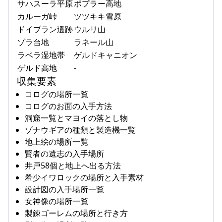
サハスーラ平原
ポプラー高地
カルーガ峠
ツツキキ雪原
ドイブラン遺跡
ウルリ山
ゾラ台地
ラネール山
ラベラ湿地帯
ゲルドキャニオン
ゲルド高地
-
収集要素
コログの場所一覧
コログのお面の入手方法
洞窟一覧とマヨイの落とし物
ゾナウギアの種類と製造機一覧
地上絵の場所一覧
賢者の遺志の入手場所
井戸58個と地上へ出る方法
希少イワロックの場所と入手素材
設計図の入手場所一覧
女神像の場所一覧
製錬ゴーレムの場所と行き方