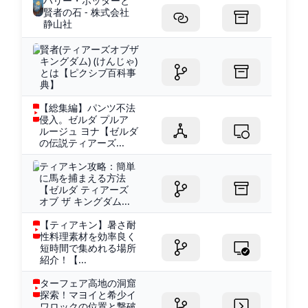
ハリー・ポッターと
賢者の石 - 株式会社
静山社
賢者(ティアーズオブザ
キングダム) (けんじゃ)
とは【ピクシブ百科事
典】
【総集編】パンツ不法
侵入。ゼルダ プルア
ルージュ ヨナ【ゼルダ
の伝説ティアーズ...
ティアキン攻略：簡単
に馬を捕まえる方法
【ゼルダ ティアーズ
オブ ザ キングダム...
【ティアキン】暑さ耐
性料理素材を効率良く
短時間で集めれる場所
紹介！【...
ターフェア高地の洞窟
探索！マヨイと希少イ
ワロックの位置と撃破