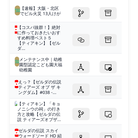
【速報】大阪・北区
でビル火災 13人けが
【コスパ抜群！】絶対
に作っておきたいおす
すめ料理ベスト５
【ティアキン】【ゼル
ダ...
メンテナンス中｜幼稚
園型認定こども園大福
幼稚園
えっ？【ゼルダの伝説
ティアーズ オブ ザ キ
ングダム】#038 -...
【ティアキン】「キョ
ノニシウの祠」の行き
方と攻略【ゼルダの伝
説 ティアーズオブザ...
ゼルダの伝説 スカイ
ウォードソード HD 紹