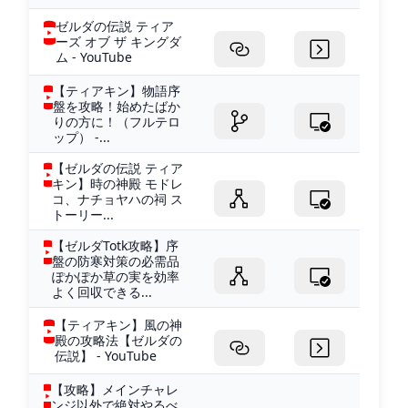
ゼルダの伝説 ティア
ーズ オブ ザ キングダ
ム - YouTube
【ティアキン】物語序
盤を攻略！始めたばか
りの方に！（フルテロ
ップ） -...
【ゼルダの伝説 ティア
キン】時の神殿 モドレ
コ、ナチョヤハの祠 ス
トーリー...
【ゼルダTotk攻略】序
盤の防寒対策の必需品
ぽかぽか草の実を効率
よく回収できる...
【ティアキン】風の神
殿の攻略法【ゼルダの
伝説】 - YouTube
【攻略】メインチャレ
ンジ以外で絶対やるべ