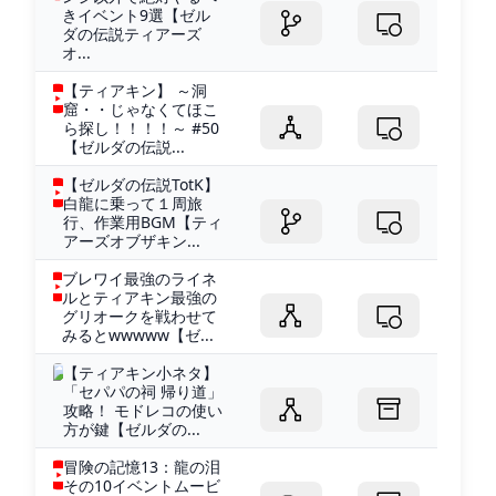
きイベント9選【ゼル
ダの伝説ティアーズ
オ...
【ティアキン】 ～洞
窟・・じゃなくてほこ
ら探し！！！！～ #50
【ゼルダの伝説...
【ゼルダの伝説TotK】
白龍に乗って１周旅
行、作業用BGM【ティ
アーズオブザキン...
ブレワイ最強のライネ
ルとティアキン最強の
グリオークを戦わせて
みるとwwwww【ゼ...
【ティアキン小ネタ】
「セパパの祠 帰り道」
攻略！ モドレコの使い
方が鍵【ゼルダの...
冒険の記憶13：龍の泪
その10イベントムービ