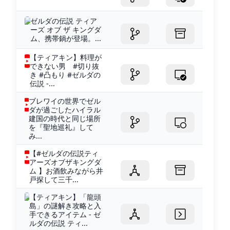
ゼルダの伝説 ティア
ーズ オブ ザ キングダ
ム、携帯鍋が登場。...
【ティアキン】料理が
できない男 #切り抜
き #凸もり #ゼルダの
伝説 -...
ブレワイの世界でゼル
ダが過ごしたハイラル
建国の時代と同じ場所
を『聖地巡礼』して
み...
【#ゼルダの伝説ティ
アーズオブザキングダ
ム 】お酒飲みながら井
戸探して三千...
【ティアキン】「龍頭
島」の謎解き攻略と入
手できるアイテム - ゼ
ルダの伝説 ティ...