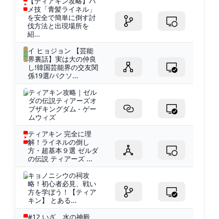
【ティアキン攻略】ハ
メ技「青髪ライネル」
を安全で簡単に倒す討
伐方法と出現場所を
紹...
イ ヒョジョン 【芸能
界裏話】実は大の仲良
し!韓国芸能界の交友関
係19選/パクソ...
ティアキン攻略｜ゼル
ダの伝説ティアーズオ
ブザキングダム - ゲー
ムウィズ
ティアキン 完全に理
解！ライネルの倒し
方・超基本９選 ゼルダ
の伝説 ティアーズ ...
キョノニシウの祠攻
略！初心者必見、戦い
方を学ぼう！【ティア
キン】 とある...
#12 いざ、水の神殿