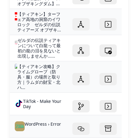
オブザキングダム】...
【ティアキン】ターフ
ェア高地の洞窟のイワ
ロック ゼルダの伝説
ティアーズ オブザキ...
ゼルダの伝説ティアキ
ンについて白龍って最
初の龍の泪を見ないと
出現しませんか......
【ティアキン攻略】ク
ライムグローブ（防
具・服）の場所と取り
方｜ラムダの財宝・北
ハ...
TikTok - Make Your
Day
WordPress › Error