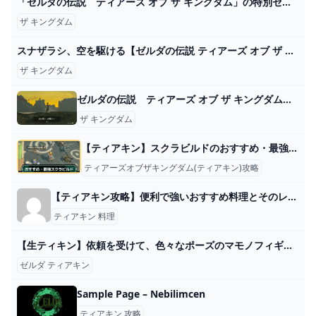
「ゼルダの伝説 ティアーズ オブ ザ キングダム」の特別セットが割引価格になるキャンペーンが本日5月28日まで（GAME Watch） - Yahoo!ニュース
ザ キングダム
スナザラシ、空を駆ける【ゼルダの伝説 ティアーズ オブ ザ キングダム】＃４９ - YouTube
ザ キングダム
ゼルダの伝説 ティアーズ オブ ザ キングダム 実況プレイPart21 - ニコニコ動画
ザ キングダム
【ティアキン】スクラビルドのおすすめ・最強素材【ゼルダの伝説ティアーズオブザキングダム】
ティアーズオブザキングダム(ティアキン)攻略
【ティアキン攻略】便利で強いおすすめ料理とそのレシピの紹介です♪【ゼルダの伝説】 » ありすたーたのヘブバン攻略ブログ
ティアキン 料理
【生ティキン】依頼を受けて、色々なポーズのマモノフィギュアを作る生放送【ドリカラ】【ゼルダの伝説ティアーズオブザキングダムTotkゼル伝ティアキンバグ検証 】 - YouTube
ゼルダ ティアキン
Sample Page – Nebilimcen
ティアキン 攻略