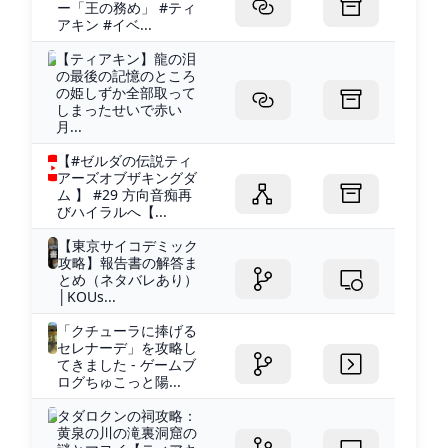
ー「王の務め」 #ティ
アキン #イベ...
【ティアキン】龍の泪
の最後の記憶のところ
の姫しずか全部取って
しまったせいで赤い
月...
【#ゼルダの伝説ティ
アーズオブザキングダ
ム 】 #29 方向音痴再
びハイラルへ【...
【東京サイコデミック
攻略】報告書の解答ま
とめ（ネタバレあり）
│KOUs...
「クチューラに捧げる
セレナーデ」を攻略し
てきました - ゲームブ
ログちゅこっと陽...
タダロクンの祠攻略：
黄泉の川の滝裏洞窟の