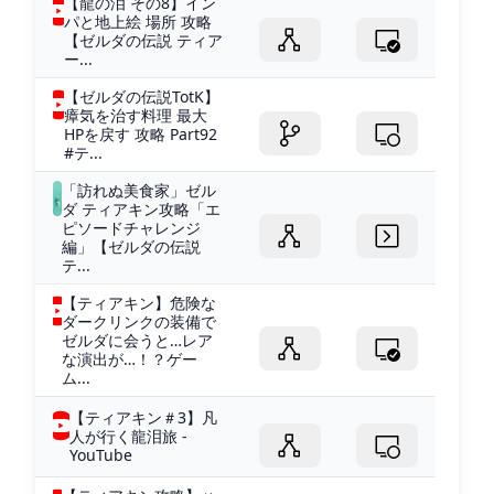
【龍の泪 その8】イン
パと地上絵 場所 攻略
【ゼルダの伝説 ティア
ー...
【ゼルダの伝説TotK】
瘴気を治す料理 最大
HPを戻す 攻略 Part92
#テ...
「訪れぬ美食家」ゼル
ダ ティアキン攻略「エ
ピソードチャレンジ
編」【ゼルダの伝説
テ...
【ティアキン】危険な
ダークリンクの装備で
ゼルダに会うと…レア
な演出が…！？ゲー
ム...
【ティアキン＃3】凡
人が行く龍泪旅 -
YouTube