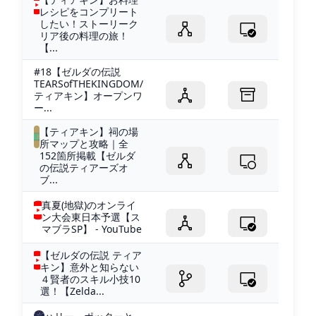
レシピをコンプリート
したい！ストーリーク
リア後の料理の旅！
【...
#18【ゼルダの伝説
TEARSofTHEKINGDOM/
ティアキン】オープンワ
ー...
【ティアキン】祠の場
所マップと攻略｜全
152箇所掲載【ゼルダ
の伝説ティアーズオ
ブ...
真夏(地獄)のオンライ
ン大会東日本予選【ス
マブラSP】 - YouTube
【ゼルダの伝説 ティア
キン】意外と知らない
４賢者のスキル小技10
選！【Zelda...