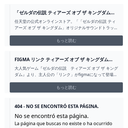
「ゼルダの伝説 ティアーズ オブ ザ キングダム」
オリジナルサウンドトラック【初回数量限定生産
任天堂の公式オンラインストア。「「ゼルダの伝説 ティ
盤】 MY NINTENDO STORE（マイニンテンドー
アーズ オブ ザ キングダム」オリジナルサウンドトラック
ストア）
【初回数量限定生産盤】」の販売ページ。マイニンテン
ドーストアではNintendo Switch（スイッチ）やゲームソ
もっと読む
フト、ストア限定、オリジナルの商品を販売していま
す。
FIGMA リンク ティアーズ オブ ザ キングダム
VER. DXエディション｜グッドスマイルカンパニ
大人気ゲーム『ゼルダの伝説 ティアーズ オブ ザ キング
ー公式ショップ
ダム』より、主人公の「リンク」がfigmaになって登場！
表情パーツ：「通常顔」「微笑み顔」「叫び顔」 オプシ
ョンパーツ：「マスターソード」「ハイリアの盾」「ハ
もっと読む
イリアのフード」「パラセール」「ロケット」「ロケッ
トエフェクトパーツ」「ゴーレムの弓」「木の矢」「ト
ーレルーフエフェクトパーツ」「旅人の盾」「岩ハンマ
404 - NO SE ENCONTRÓ ESTA PÁGINA.
ー」「ラウルの腕」ほか 盾・弓は専用の固定パーツで背
No se encontró esta página.
負うことが可能
La página que buscas no existe o ha ocurrido