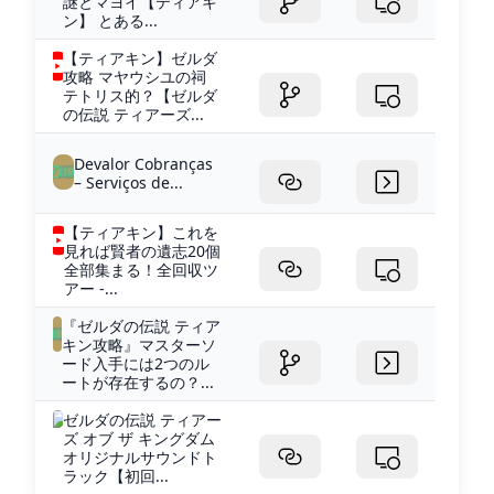
謎とマヨイ【ティアキ
ン】 とある...
【ティアキン】ゼルダ
攻略 マヤウシユの祠
テトリス的？【ゼルダ
の伝説 ティアーズ...
Devalor Cobranças
– Serviços de...
【ティアキン】これを
見れば賢者の遺志20個
全部集まる！全回収ツ
アー -...
『ゼルダの伝説 ティア
キン攻略』マスターソ
ード入手には2つのル
ートが存在するの？...
ゼルダの伝説 ティアー
ズ オブ ザ キングダム
オリジナルサウンドト
ラック【初回...