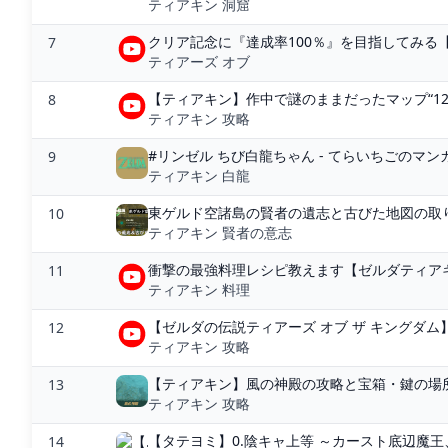
ティアキン 洞窟
クリア記念に『達成率100％』を目指してみる【ゼ
7
ティアーズ オブ
【ティアキン】作中で謎のままだったマップ“12コ
8
ティアキン 攻略
#リンゼル ちび白龍ちゃん - てらいちごのマンガ 
9
ティアキン 白龍
東ゲルド空諸島の賢者の遺志と古びた地図の取り方
10
ティアキン 賢者の意志
衝撃の最強料理レシピ教えます【ゼルダティアキン】 
11
ティアキン 料理
【ゼルダの伝説ティアーズ オブ ザ キングダム】
12
ティアキン 攻略
【ティアキン】風の神殿の攻略と宝箱・鍵の場所
13
ティアキン 攻略
【タテヨミ】0.陰キャ上等 ～カースト底辺魔王
14