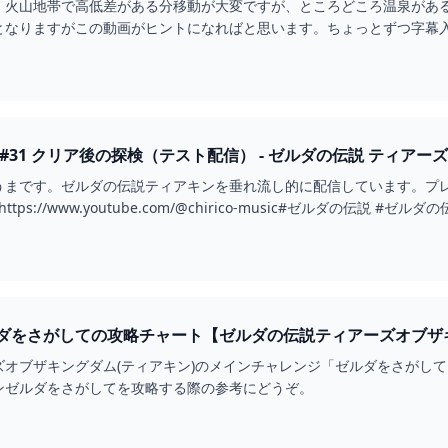
、火山地帯で高低差がある分移動が大変ですが、ところどころ温泉があ
となりますがこの動画がヒントになればと思います。ちょっとずつ字幕
いろいろ自分な...
ゆうまのティアキン #31 クリア後の探検（テスト配信） - ゼルダの伝説 ティア
す。ゼルダの伝説ティアキンを垂れ流し的に配信しています。プレイ自体は全然普通のはず
ttps://www.youtube.com/@chirico-music#ゼルダの伝説 #ゼ
ダをさがしての攻略チャート【ゼルダの伝説ティアーズオブザキ
ズオブザキングダム(ティアキン)のメインチャレンジ「ゼルダをさがし
ンゼルダをさがしてを攻略する際の参考にどうぞ。