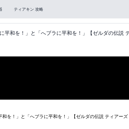
器
ティアキン 攻略
に平和を！」と「へブラに平和を！」【ゼルダの伝説 