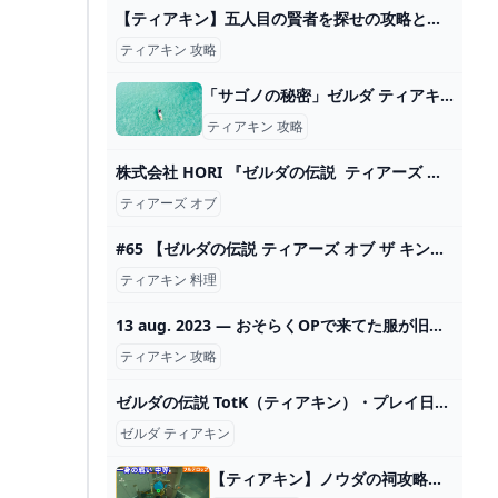
【ティアキン】五人目の賢者を探せの攻略と進め方【ゼルダの伝説ティアーズオブザキングダム】 - ゲームウィズ
ティアキン 攻略
「サゴノの秘密」ゼルダ ティアキン攻略「エピソードチャレンジ編」【ゼルダの伝説ティアーズオブザキングダム攻略】 GameGamingGames
ティアキン 攻略
株式会社 HORI 『ゼルダの伝説 ティアーズ オブ ザ キングダム』シリーズが登場
ティアーズ オブ
#65 【ゼルダの伝説 ティアーズ オブ ザ キングダム】ゼルダ直伝の料理を知る行方不明の美食家を探す（訪れぬ美食家）【&G】 - YouTube
ティアキン 料理
13 aug. 2023 — おそらくOPで来てた服が旧英傑の服だよなだったら旧英傑の服も新式と同じ見た目だし補修しながら着てたんじゃね？両方は着てないんじゃない？7 2024
ティアキン 攻略
ゼルダの伝説 TotK（ティアキン）・プレイ日記 ２日目/３日目 - ちょっとしたゲーム日記：楽天ブログ
ゼルダ ティアキン
【ティアキン】ノウダの祠攻略 一身の戦い 中等（フルテロップ） - YouTube