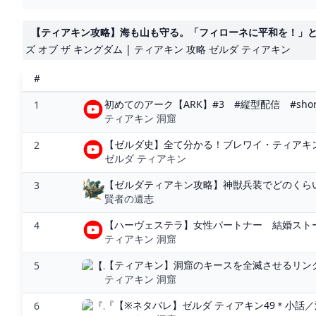
【ティアキン攻略】海も山も守る。「フィローネに平和を！」と「へブ
ズ オブ ザ キングダム | ティアキン 攻略 ゼルダ ティアキン
#
初めてのアーク【ARK】#3 #縦型配信 #shorts 
1
ティアキン 洞窟
【ゼルダ史】全て分かる！ブレワイ・ティアキン
2
ゼルダ ティアキン
【ゼルダティアキン攻略】神獣兵装でどのくらい賢
3
賢者の遺志
【ハーヴェステラ】女性パートナー 結婚ストーリ
4
ティアキン 洞窟
【ティアキン】洞窟のキースを全滅させるリンク【
5
ティアキン 洞窟
『【※ネタバレ】ゼルダ ティアキン49＊小話／
6