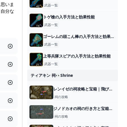
と思いま
武器一覧
ろ自分な
トゲ槍の入手方法と効果性能
武器一覧
ゴーレムの頭こん棒の入手方法と効果性能
武器一覧
上等兵隊スピアの入手方法と効果性能
武器一覧
ティアキン 祠👀shrine
レンイゼの祠攻略と宝箱｜飛び立つかたち
祠の攻略
ジノドカオの祠の行き方と宝箱｜ラウルの祝福
祠の攻略