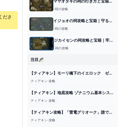
マヤオタキの祠の行き方と宝箱｜ラウルの祝福
祠の攻略
くださ
イジョオの祠攻略と宝箱｜守るだけにあらず
祠の攻略
ジカイセンの祠攻略と宝箱｜牢獄の抜け道
祠の攻略
注目🎢
【ティアキン】モーリ橋下のイエロック ゼルダの伝説ティアーズ オブザキングダム2周目 #ゼルダの伝説 #ティアキン #zelda - YouTube
ティアキン 攻略
【ティアキン】地底攻略 ゾナニウム基本システムがわかれば探索が楽しい 裏技【ゼルダの伝説 ティアーズ オブ ザ キングダム】 - YouTube
ティアキン 攻略
【ティアキン攻略】「雷電グリオーク」誰でも簡単に倒せる討伐方法紹介します【ティアーズオブザキングダム】 - YouTube
ティアキン 攻略