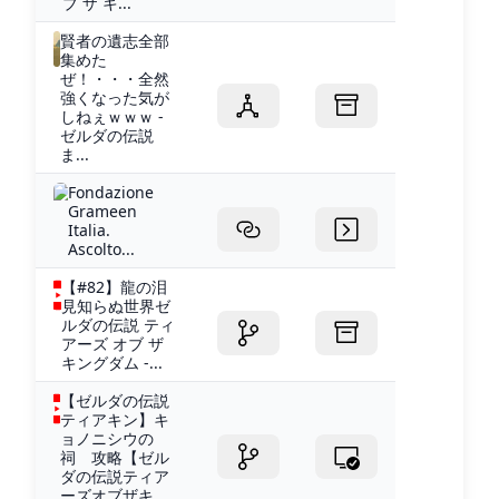
ブ ザ キ...
賢者の遺志全部
集めた
ぜ！・・・全然
強くなった気が
しねぇｗｗｗ -
ゼルダの伝説
ま...
Fondazione
Grameen
Italia.
Ascolto...
【#82】龍の泪
見知らぬ世界ゼ
ルダの伝説 ティ
アーズ オブ ザ
キングダム -...
【ゼルダの伝説
ティアキン】キ
ョノニシウの
祠 攻略【ゼル
ダの伝説ティア
ーズオブザキ...