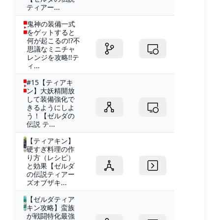
ティアー...
鬼神の装備一式
をゲットすると
何が起こるの!?不
思議なミニチャ
レンジを攻略!!テ
ィ...
#15【ティアキ
ン】大妖精開放
して装備強化で
きるようにしよ
う！【ゼルダの
伝説 テ...
【ティアキン】
硬すぎ料理の作
り方（レシピ）
と効果【ゼルダ
の伝説ティアー
ズオブザキ...
【ゼルダティア
キン攻略】蛮族
が戦闘特化最強