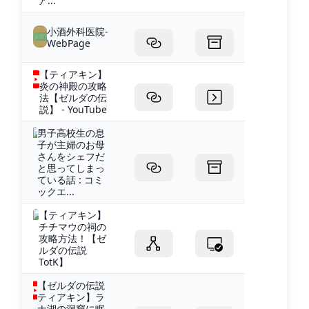
ア...
小酒外科医院-
WebPage
【ティアキン】
炎の神殿の攻略
法【ゼルダの伝
説】 - YouTube
男子高校生の息
子が主婦のお母
さんをシェフだ
と思ってしまっ
ている話 : コミ
ックエ...
【ティアキン】
チチマウの祠の
攻略方法！【ゼ
ルダの伝説
TotK】
【ゼルダの伝説
ティアキン】ラ
ナ湖の洞窟に眠