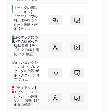
【ゼルダの伝説
ティアキン】
『マヤチノウの
祠』球を打つギ
ミック攻略・画
像【ティ...
謎のマップにつ
いての研究報告
By猛者様【ティ
アキン TotK】裏
技 バグ 検証 ...
新しいコレクシ
ョン オブ ブレス
ゼルダの伝説 ザ
キングダム ザ オ
ブ ティ...
【ティアキン】
エピソードチャ
レンジ「不気味
な声」 攻略【ゼ
ルダの伝説】 -...