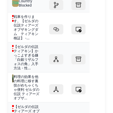
Country
Blocked
戦車を作りま
す。【ゼルダの
伝説ティアーズ
オブザキングダ
ム ティアキン
検証】 -...
【ゼルダの伝説
ティアキン】か
っこよすぎる鎌
「白銀リザルフ
ォスの角」入手
方法・性...
料理の効果を他
の料理に移す裏
技がめちゃくち
ゃ便利 ゼルダの
伝説 ティアーズ
オブザ...
【ゼルダの伝説
ティアーズ オブ