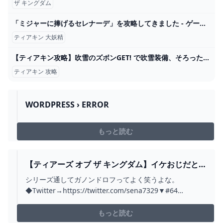
ザ キングダム
「ミジャーに捧げるセレナーデ」を攻略してきました - ゲームブログちゅこっと陽だまる
ティアキン 大妖精
【ティアキン攻略】吹雪のズボンGET! で吹雪装備、そろった！【ゼルダの伝説 ティアーズ オブ ザ キングダム】 - YouTube
ティアキン 攻略
WORDPRESS › ERROR
もっと読む
【ティアーズ オブ ザ キングダム】イケおじだと
信じていた時期が僕にもありました。 #65 -
シリーズ通してガノンドロフってよく笑うよな。
YOUTUBE
◆Twitter→https://twitter.com/sena7329▼#64
→https://youtu.be/ARxcm4UVW7o▼#66
→https://youtu.be/LuB_oLR1uYA00:00 ハテール空諸島
もっと読む