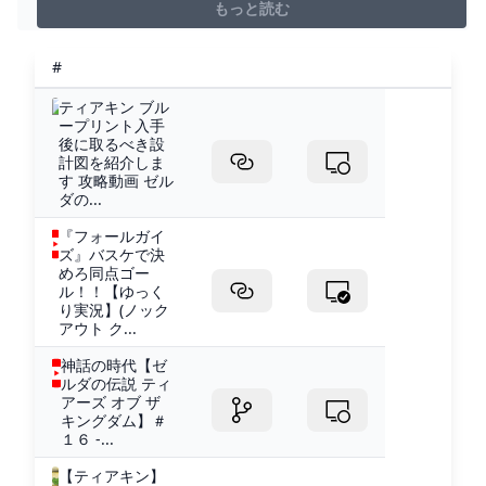
もっと読む
#
ティアキン ブル
ープリント入手
後に取るべき設
計図を紹介しま
す 攻略動画 ゼル
ダの...
『フォールガイ
ズ』バスケで決
めろ同点ゴー
ル！！【ゆっく
り実況】(ノック
アウト ク...
神話の時代【ゼ
ルダの伝説 ティ
アーズ オブ ザ
キングダム】＃
１６ -...
【ティアキン】