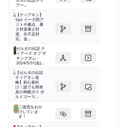
ルダの伝説ティ
アー...
【ティアキン】
tips イーガ団ア
ジトや拠点、暑
さ対策寒さ対
策、矢不足対
応、金...
ゼルダの伝説 テ
ィアーズ オブ ザ
キングダム -
2024/5/31(金)...
【ゼルダの伝説
ティアキン攻
略】初心者向
け！誰でも簡単
炎の神殿ボス ボ
ルドゴーマ...
ご迷惑をおか
けしていま
す！
【ティアキン】