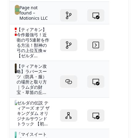
Page not
found –
Motionics LLC
【ティアキン】
今作最強弓！近
衛の弓5連射を作
る方法！獣神の
弓の上位互換ｗ
【ゼルダ...
【ティアキン攻
略】ラバースー
ツ（防具・服）
の場所と取り方
｜ラムダの財
宝・草笛の丘...
ゼルダの伝説 テ
ィアーズ オブ ザ
キングダム オリ
ジナルサウンド
トラック 【初...
「マイスイート