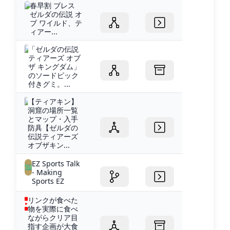
春早割 ブレス
ゼルダの伝説 オ
ブ ワイルド、テ
ィアー...
「ゼルダの伝説
ティアーズ オブ
ザ キングダム」
のソードピック
付きグミ。...
【ティアキン】
洞窟の場所一覧
とマップ・入手
防具【ゼルダの
伝説ティアーズ
オブザキン...
EZ Sports Talk
- Making
Sports EZ
リンクが食べた
物を実際に食べ
ながらクリア目
指す企画が大食