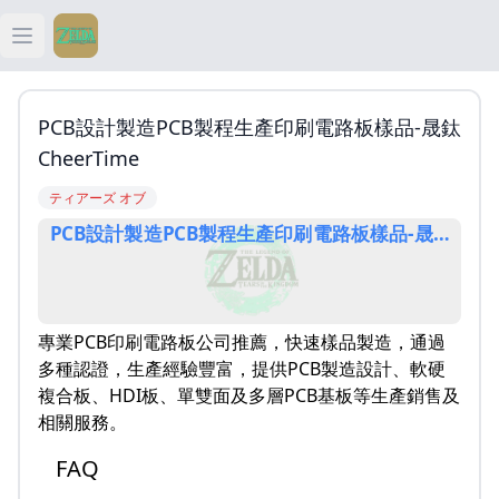
Open main menu
ティアキン
PCB設計製造PCB製程生產印刷電路板樣品-晟鈦
ティアキン 祠
CheerTime
ティアーズ オブ
ティアキン 武器
PCB設計製造PCB製程生產印刷電路板樣品-晟鈦Cheer
ティアキン 攻略
專業PCB印刷電路板公司推薦，快速樣品製造，通過
多種認證，生產經驗豐富，提供PCB製造設計、軟硬
複合板、HDI板、單雙面及多層PCB基板等生產銷售及
相關服務。
FAQ