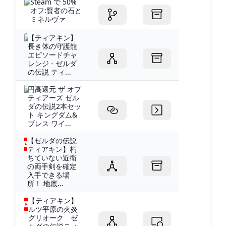
Steam で 50%
オフ:賢者の石と
ミネルヴァ
【ティアキン】
長き体の守護龍
エピソードチャ
レンジ - ゼルダ
の伝説 ティ...
円高還元 ザ オブ
ティアーズ ゼル
ダの伝説2本セッ
ト キングダム&
ブレス ワイ...
【ゼルダの伝説
ティアキン】朽
ちていない近衛
の両手剣を確定
入手できる場
所！ 地底...
【ティアキン】
ルツ平原の火炎
グリオーク ゼ