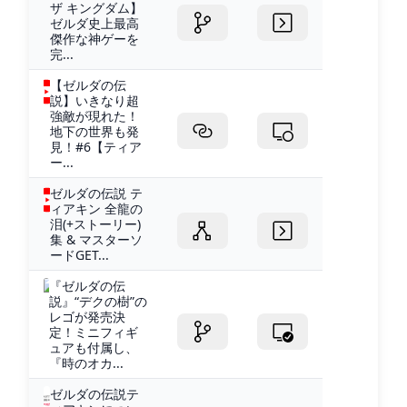
ザ キングダム】
ゼルダ史上最高
傑作な神ゲーを
完...
【ゼルダの伝
説】いきなり超
強敵が現れた！
地下の世界も発
見！#6【ティア
ー...
ゼルダの伝説 テ
ィアキン 全龍の
泪(+ストーリー)
集 & マスターソ
ードGET...
『ゼルダの伝
説』“デクの樹”の
レゴが発売決
定！ミニフィギ
ュアも付属し、
『時のオカ...
ゼルダの伝説テ