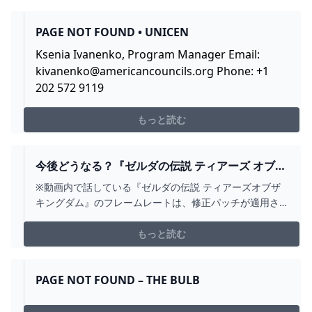
の祠と水晶 クママイノの祠 ...
PAGE NOT FOUND • UNICEN
Ksenia Ivanenko, Program Manager Email:
kivanenko@americancouncils.org
Phone: +1
202 572 9119
もっと読む
今後どうなる？『ゼルダの伝説 ティアーズ オブ
ザ キングダム』の発売を機にSWITCHのこれから
※動画内で話している『ゼルダの伝説 ティアーズオブザ
を考える：#348 しゃべりすぎGAMER -
キングダム』のフレームレートは、修正パッチが適用さ
YOUTUBE
れ改善されています。テーマ：2017年に発売した
Nintendo Switchはいまでも大人気なハード。傑作『ゼル
もっと読む
ダの伝説 ティアーズ オブ ザ キングダム』の発売を機に
今後のSwitchのあり方を考える。00:...
PAGE NOT FOUND – THE BULB