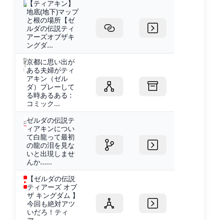
【ティアキン】
地底(地下)マップ
と根の場所【ゼ
ルダの伝説ティ
アーズオブザキ
ングダ...
京都に思い出が
ある夫婦がティ
アキン（ゼル
ダ）プレーして
る時あるある :
コミック...
ゼルダの伝説テ
ィアキンについ
て白龍って最初
の龍の泪を見な
いと出現しませ
んか......
【ゼルダの伝説
ティアーズ オブ
ザ キングダム 】
今回も絶対アツ
いだろ！ティ