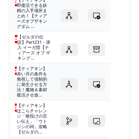
即復活できる妖
精の入手場所ま
とめ！【ティア
ーズオブザキン
グダム ...
【ゼルダの伝
説】Part231 - 潜
入 イーガ団【テ
ィアーズ オブ ザ
キング...
【ティアキン】
赤い月の条件を
無視して強制的
に発生させる方
法！魔物＆素材
復活させ放...
【ティアキン】
ほこらチャレン
ジ「槍投げの言
い伝え」「ウト
ジシの祠」攻略
【ゼルダの...