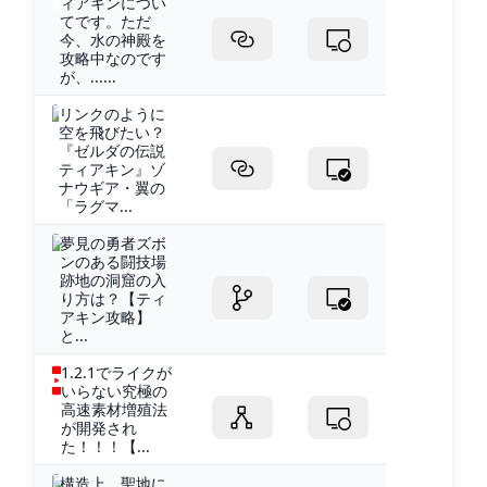
ィアキンについ
てです。ただ
今、水の神殿を
攻略中なのです
が、......
リンクのように
空を飛びたい？
『ゼルダの伝説
ティアキン』ゾ
ナウギア・翼の
「ラグマ...
夢見の勇者ズボ
ンのある闘技場
跡地の洞窟の入
り方は？【ティ
アキン攻略】
と...
1.2.1でライクが
いらない究極の
高速素材増殖法
が開発され
た！！！【...
構造上、聖地に