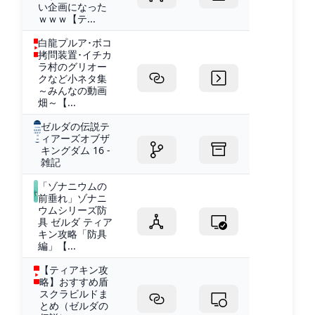
い企画になった
ｗｗｗ【テ...
白龍プルア･ボコ
拷問装置･イチカ
ラ村のグリオー
クなど小ネタ集
～みんなの動画
畑～【...
ゼルダの伝説テ
ィアーズオブザ
キングダム 16 -
雑記
「ゾナニウムの
前垂れ」ゾナニ
ウムシリーズ防
具 ゼルダ ティア
キン攻略「防具
編」【...
【ティアキン攻
略】おすすめ盾
スクラビルドま
とめ（ゼルダの