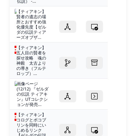
伝説） -...
【ティアキン】
賢者の遺志の場
所とおすすめ強
化優先度【ゼル
ダの伝説ティア
ーズオブザ...
【ティアキン】
五人目の賢者を
探せ攻略 魂の
神殿 太古より
の導き（フルテ
ロップ）...
画像ページ
(12/12) 『ゼルダ
の伝説 ティアキ
ン』UTコレクシ
ョンが発売...
【ティアキン】
コログとボコブ
リンを同時にい
じめるリンク
【ゼルダの伝説