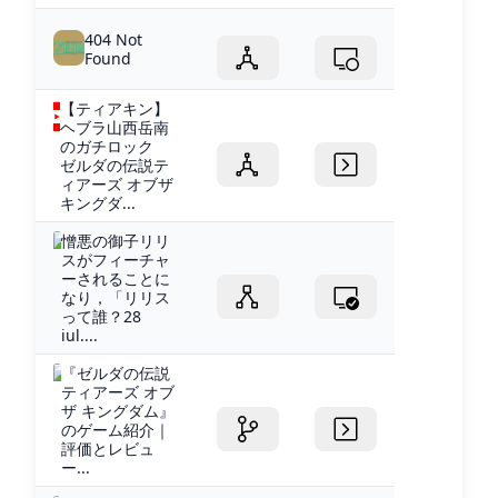
404 Not
Found
【ティアキン】
ヘブラ山西岳南
のガチロック
ゼルダの伝説テ
ィアーズ オブザ
キングダ...
憎悪の御子リリ
スがフィーチャ
ーされることに
なり，「リリス
って誰？28
iul....
『ゼルダの伝説
ティアーズ オブ
ザ キングダム』
のゲーム紹介｜
評価とレビュ
ー...