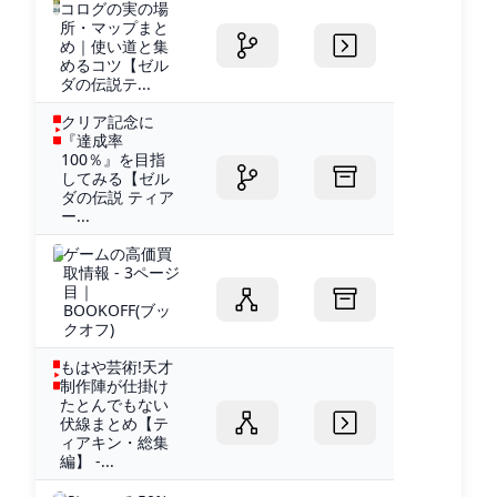
コログの実の場
所・マップまと
め｜使い道と集
めるコツ【ゼル
ダの伝説テ...
クリア記念に
『達成率
100％』を目指
してみる【ゼル
ダの伝説 ティア
ー...
ゲームの高価買
取情報 - 3ページ
目｜
BOOKOFF(ブッ
クオフ)
もはや芸術!天才
制作陣が仕掛け
たとんでもない
伏線まとめ【テ
ィアキン・総集
編】 -...