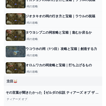
祠の攻略
ジオタキオの祠の行き方と宝箱｜ラウルの祝福
祠の攻略
タウヨシプニの祠攻略と宝箱｜進むか戻るか
祠の攻略
ウコウホの祠（1つ目）攻略と宝箱｜創造する力
祠の攻略
オロムワカの祠攻略と宝箱｜打ち上げるもの
祠の攻略
注目🥁
その言葉が聞きたかった【ゼルダの伝説 ティアーズ オブ ザ キングダム】#43 - YouTube
ティアーズ オブ