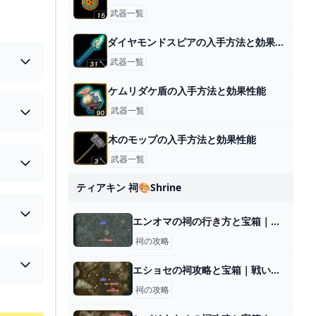
武器一覧
ダイヤモンドスピアの入手方法と効果性能
武器一覧
ケムリダケ盾の入手方法と効果性能
武器一覧
木のモップの入手方法と効果性能
武器一覧
ティアキン 祠🎨shrine
エンオマの祠の行き方と宝箱｜ラウルの祝福
祠の攻略
エショセの祠攻略と宝箱｜戦いの教え 盾の極意
祠の攻略