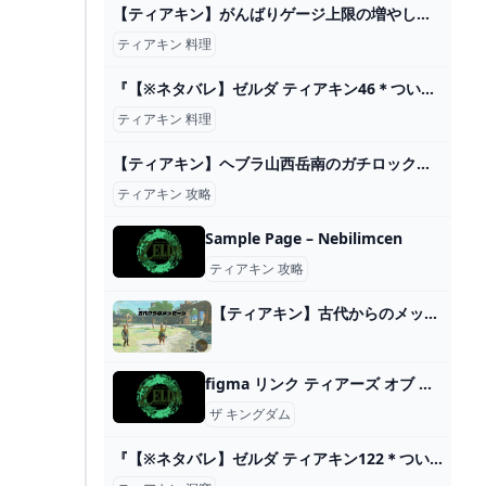
【ティアキン】がんばりゲージ上限の増やし方とスタミナ回復料理【ティアーズオブザキングダム】 ワイトのゲーム案内所
ティアキン 料理
『【※ネタバレ】ゼルダ ティアキン46＊ついに来た、天空の迷宮！』
ティアキン 料理
【ティアキン】ヘブラ山西岳南のガチロック ゼルダの伝説ティアーズ オブザキングダム2周目 #ゼルダの伝説 #ティアキン #zelda #shorts - YouTube
ティアキン 攻略
Sample Page – Nebilimcen
ティアキン 攻略
【ティアキン】古代からのメッセージの攻略と報酬【ゼルダの伝説ティアーズオブザキングダム】 - ゲームウィズ
figma リンク ティアーズ オブ ザ キングダムver.｜グッドスマイルカンパニー公式ショップ
ザ キングダム
『【※ネタバレ】ゼルダ ティアキン122＊ついにコルテンを頼った日』