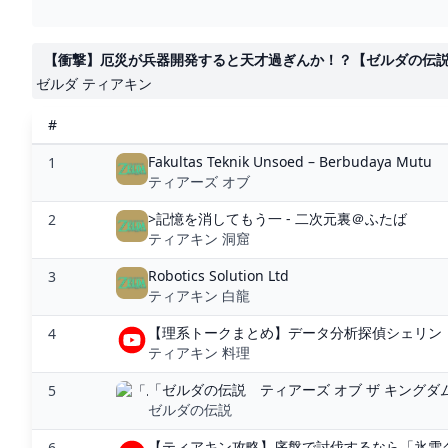
【衝撃】厄災が兵器開発すると天才過ぎんか！？【ゼルダの伝説ティ
ゼルダ ティアキン
#
Fakultas Teknik Unsoed – Berbudaya Mutu
1
ティアーズ オブ
>記憶を消してもう一 - 二次元裏＠ふたば
2
ティアキン 洞窟
Robotics Solution Ltd
3
ティアキン 白龍
【理系トークまとめ】データ分析探偵シェリン・
4
ティアキン 料理
「ゼルダの伝説 ティアーズ オブ ザ キングダ
5
ゼルダの伝説
【ティアキン攻略】序盤で討伐するなら「氷雪グ
6