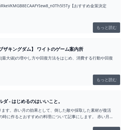
DiRkeVKMGB8ECAAFYIew8_n0Th5l5Ty【おすすめ金策決定
もっと読む
【ティアキン】がんばりゲージ上限の増やし方とスタミナ回復料理【ティアーズオブザキングダム】 ワイトのゲーム案内所
限(最大値)の増やし方や回復方法をはじめ、消費する行動や回復
もっと読む
ダ - はじめるのはいいこと。
ります。赤い月の効果として、倒した敵や採取した素材が復活
の時に作るとおすすめの料理について記事にします。 赤い月