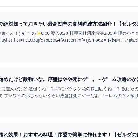
絶対知っておきたい最高効率の食料調達方法紹介！【ゼルダの伝説 
ん！( ฅ `꒳´ ฅ)✨0:00 導入0:30 料理素材調達方法2:05 料理の
m/playlist?list=PLCu3aJfqYoLzeG4fATIcerPmfXTJSm862▼お約束ごと他
【ティアキン】今更始めたけど敵強いな。序盤はやや死にゲー。 – ゲ
ンに進んだけど 敵強くね！？ 特にバクダン花の範囲広くね！？ 投げ
て ブレワイの比じゃないくらい序盤は死にゲーだよ ゴーレムのツノ振
れ効果！おすすめ料理！序盤で簡単に作れます！【ゼルダの伝説】