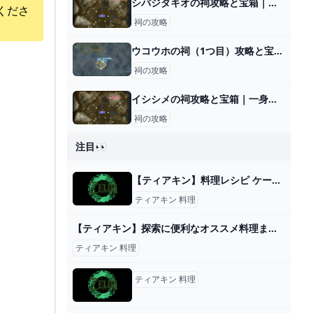
シバジタキオの祠攻略と宝箱｜道をつなぐ鍵
くださ
祠の攻略
ウコウホの祠（1つ目）攻略と宝箱｜創造する力
祠の攻略
イシシメの祠攻略と宝箱｜一身の戦い 逆再生
祠の攻略
注目👀
【ティアキン】料理レシピ ケーキ・クレープなどデザート系まとめ【ゼルダの伝説 ティアーズオブザキングダム】 – ぶこもり
ティアキン 料理
【ティアキン】探索に便利なオススメ料理まとめ。素材入手場所やレシピ等も【攻略】 - YouTube
ティアキン 料理
ティアキン 料理