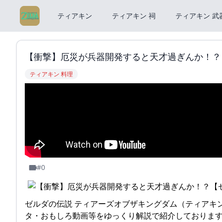
ティアキン
ティアキン 祠
ティアキン 武
【衝撃】厄災が兵器開発すると天才過ぎんか！？【ゼ
ティアキン 料理
#0
ゼルダの伝説 ティアーズオブザキングダム（ティアキ
タ・おもしろ動画等をゆっくり解説で紹介しております。——