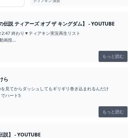
ティアキン 洞窟
ティアーズ オブ ザ キングダム】 - YOUTUBE
小ネタ2:47 終わり▼ティアキン実況再生リスト
の動画投...
もっと読む
ーム攻略のかけら
たのを見てからダッシュしてもギリギリ巻き込まれるんだけ
りでハート5
もっと読む
 - YOUTUBE