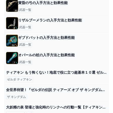
黄昏の弓の入手方法と効果性能
武器一覧
リザルブーメランの入手方法と効果性能
武器一覧
ギブドバットの入手方法と効果性能
武器一覧
オパールの杖の入手方法と効果性能
武器一覧
ティアキン もう怖くない！地底で役に立つ超基本１０選 ゼルダの伝説 ティアーズ オブ ザ キングダム - YouTube
ゼルダ ティアキン
全世界待望！『ゼルダの伝説 ティアーズ オブ ザ キングダム』発売直前―海外ではすでに店頭に並ぶファンの姿も Game*Spark - 国内・海外ゲーム情報サイト
ザ キングダム
大妖精の泉 登場と強化時のリンクへの行動一覧【ティアキン】 - イマカラ