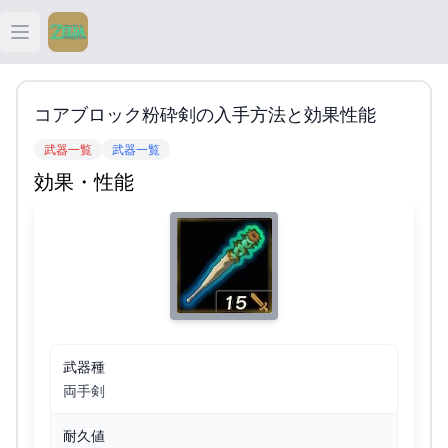
Open main menu
ティアキン
コアブロック粉砕剣の入手方法と効果性能
ティアキン 祠
武器一覧
武器一覧
効果・性能
ティアキン 武器
ティアキン 攻略
武器種
両手剣
耐久値