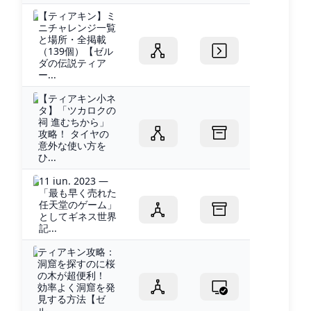
【ティアキン】ミ
ニチャレンジ一覧
と場所・全掲載
（139個）【ゼル
ダの伝説ティア
ー...
【ティアキン小ネ
タ】「ツカロクの
祠 進むちから」
攻略！ タイヤの
意外な使い方を
ひ...
11 iun. 2023 —
「最も早く売れた
任天堂のゲーム」
としてギネス世界
記...
ティアキン攻略：
洞窟を探すのに桜
の木が超便利！
効率よく洞窟を発
見する方法【ゼ
ル...