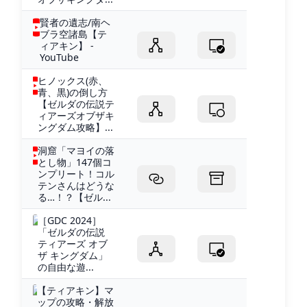
賢者の遺志/南ヘ
ブラ空諸島【テ
ィアキン】 -
YouTube
ヒノックス(赤、
青、黒)の倒し方
【ゼルダの伝説テ
ィアーズオブザキ
ングダム攻略】...
洞窟「マヨイの落
とし物」147個コ
ンプリート！コル
テンさんはどうな
る…！？【ゼル...
［GDC 2024］
「ゼルダの伝説
ティアーズ オブ
ザ キングダム」
の自由な遊...
【ティアキン】マ
ップの攻略・解放