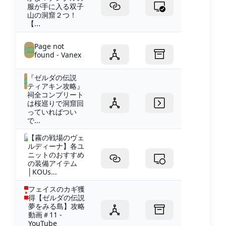
服が手に入る双子
山の洞窟２つ！
【...
Page not
found - Vanex
『ゼルダの伝説
ティアキン攻略』
祠全コンプリート
は桜巡りで洞窟回
っていればつい
で...
【霧の戦場のヴェ
ルディーナ】各ユ
ニットのおすすめ
の装備アイテム
│KOUs...
フェイスのカギ獲
得【ゼルダの伝説
夢をみる島】攻略
動画＃11 -
YouTube