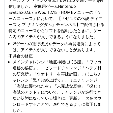
アーズ オブ ザ キングダム』のv1.2.0 更新データを配
信しました。 家庭用ゲームNintendo
Switch2023.7.5 Wed 12:15 - HOMEメニューの「ゲ
ームニュース」において、【『ゼルダの伝説 ティア
ーズ オブ ザ キングダム』チャンネル】で配信される
特定のニュースからソフトを起動したときに、ゲー
ム内のアイテムが入手できるようになりました。
※ゲームの進行状況やデータの再開場所によって
は、アイテムが入手できないことがあります。
不具合の修正
メインチャレンジ「地底神殿に眠る謎」「ワッカ
遺跡の秘密」、エピソードチャレンジ「ハテノ村
の研究所」「ウオトリー村再建計画」、ほこらチ
ャレンジ「黒く染め上げて」、ミニチャレンジ
「海賊に襲われた村」「未完成な厩舎」「探せ！
海賊のアジト」について、チャレンジが進行でき
ない状態になっている場合に、更新データをダウ
ンロードすることで、進行できるように修正しま
した。