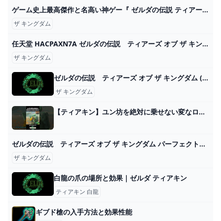
ゲーム史上最高傑作と名高い神ゲー『 ゼルダの伝説 ティアーズ オブ ザ キングダム 』#1 - YouTube
ザ キングダム
任天堂 HACPAXN7A ゼルダの伝説 ティアーズ オブ ザ キングダム 【Switch】 エディオン公式通販
ザ キングダム
ゼルダの伝説 ティアーズ オブ ザ キングダム (Switch)の関連情報 ゲーム・エンタメ最新情報のファミ通.com
ザ キングダム
【ティアキン】ユン坊を絶対に乗せない変なロボットを作ったリンク【ゼルダの伝説 ティアーズ オブ ザ キングダム】 - YouTube
ゼルダの伝説 ティアーズ オブ ザ キングダム パーフェクトガイド パーフェクトガイド 書籍情報 ファミ通と電撃の攻略本
ザ キングダム
白龍の爪の場所と効果｜ゼルダ ティアキン
ティアキン 白龍
ギブド槍の入手方法と効果性能