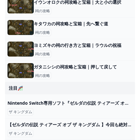
イウンオロクの祠攻略と宝箱｜大と小の選択
祠の攻略
キタワカの祠攻略と宝箱｜先へ繋ぐ道
祠の攻略
ヨミズキの祠の行き方と宝箱｜ラウルの祝福
祠の攻略
ガタニシシの祠攻略と宝箱｜押して戻して
祠の攻略
注目🎢
Nintendo Switch専用ソフト『ゼルダの伝説 ティアーズ オブ ザ キングダム』の発売時期に合わせて登場した一番くじの再販売が決定！｜ローソン公式サイト
ザ キングダム
【ゼルダの伝説 ティアーズ オブ ザ キングダム 】今回も絶対アツいだろ！ティアキン【初見プレイ】！※ネタバレ注意！#6 - YouTube
ザ キングダム