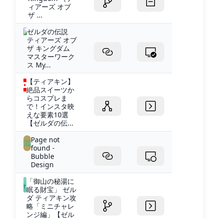
ィアーズ オブ
ザ ...
ゼルダの伝説
ティアーズ オブ
ザ キングダム
マスターワーク
ス My...
【ティアキン】
絶品スイーツか
らコスプレま
で！インスタ映
えな要素10選
【ゼルダの伝...
Page not
found -
Bubble
Design
「御山の秘湯に
眠る財宝」 ゼル
ダ ティアキン攻
略「ミニチャレ
ンジ編」【ゼル