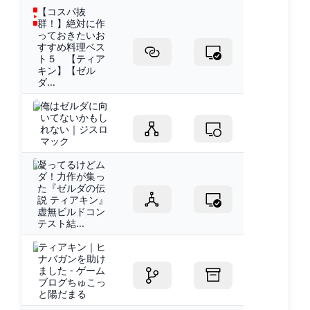
【コスパ抜
群！】絶対に作
っておきたいお
すすめ料理ベス
ト５ 【ティア
キン】【ゼル
ダ...
俺はゼルダに向
いてないかもし
れない｜ジスロ
マック
凝ってるけどム
ダ！力作が集っ
た『ゼルダの伝
説 ティアキン』
虚無ビルドコン
テスト結...
ティアキン｜ヒ
ナバガンを助け
ました - ゲーム
ブログちゅこっ
と陽だまる