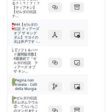
る？！？！？！？
【ティアキン】
【ゼルダの伝説
テ...
#44【ゼルダの
伝説 ティアーズ
オブ ザ キング
ダム】マヨイの
次は井戸です -...
【ソフト＆ハー
ド週間販売数】
4週連続で『ゼ
ルダの伝説 テ
ィアーズ オブ
ザ キン...
Pagina non
trovata - Colli
della Murgia
#ゼルダの伝説
ポムポムラウル
② - てらいちご
のマンガ #ティ