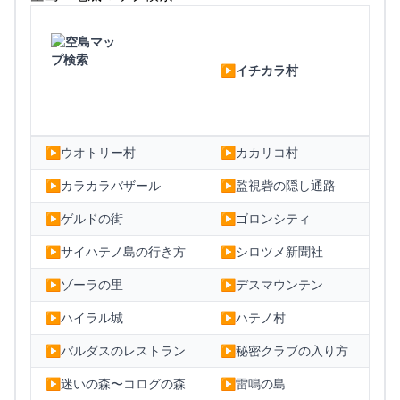
▶イチカラ村
▶ウオトリー村
▶カカリコ村
▶カラカラバザール
▶監視砦の隠し通路
▶ゲルドの街
▶ゴロンシティ
▶サイハテノ島の行き方
▶シロツメ新聞社
▶ゾーラの里
▶デスマウンテン
▶ハイラル城
▶ハテノ村
▶バルダスのレストラン
▶秘密クラブの入り方
▶迷いの森〜コログの森
▶雷鳴の島