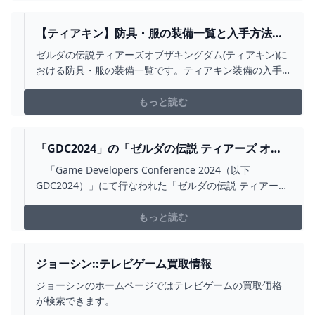
【ティアキン】防具・服の装備一覧と入手方法｜
全装備効果【ゼルダの伝説ティアーズオブザキン
ゼルダの伝説ティアーズオブザキングダム(ティアキン)に
グダム】 - ゲームウィズ
おける防具・服の装備一覧です。ティアキン装備の入手
方法をはじめ、防具・服の効果を全て掲載しています。
もっと読む
「GDC2024」の「ゼルダの伝説 ティアーズ オブ
ザ キングダム」講演がYOUTUBEで公開！
「Game Developers Conference 2024（以下
（GAME WATCH） - YAHOO!ニュース
GDC2024）」にて行なわれた「ゼルダの伝説 ティアーズ
オブ ザ キングダム」の講演内容がYouTubeにて公開され
た。
もっと読む
ジョーシン::テレビゲーム買取情報
ジョーシンのホームページではテレビゲームの買取価格
が検索できます。