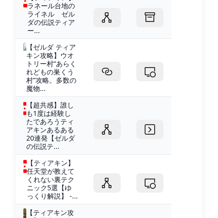
ラネール台地の
ライネル ゼル
ダの伝説ティア
ー...
【ゼルダ ティア
キン攻略】ウオ
トリー村“あらく
れどもの巣くう
村”攻略。多数の
魔物...
【超共感】誰し
も1度は経験し
たであろうティ
アキンあるある
20連発【ゼルダ
の伝説テ...
【ティアキン】
任天堂が教えて
くれない裏テク
ニック5選【ゆ
っくり解説】 -...
【ティアキン攻