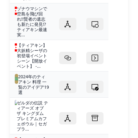
ゾナウマシンで
空島を飛び回
れ!!賢者の遺志
も新たに発見!?
ティアキン最速
実...
【ティアキン】
大妖精シーザの
初登場イベント
シーン【開放イ
ベント】 -...
2024年のティ
アキン 料理 一
覧のアイデア19
選
ゼルダの伝説 テ
ィアーズ オブ
ザ キングダム
プレミアムカフ
ェボウル｜セガ
プラ...