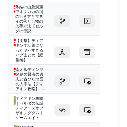
氷結の山麓洞窟
でオタカカの祠
の行き方とマヨ
イの落とし物の
入手方法【ゼル
ダの伝説 ...
【衝撃】ティア
キンで話題にな
ったヤバすぎる
バグまとめ【総
集編】 -...
南オルディン空
諸島の賢者の遺
志と古びた地図
の入手法【ティ
アキン攻略】 -...
ティアキン攻略
｜ゼルダの伝説
ティアーズオブ
ザキングダム｜
ゲームエイト