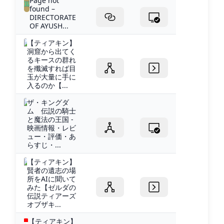
Page not
found –
DIRECTORATE
OF AYUSH...
【ティアキン】
洞窟から出てく
るキースの群れ
を殲滅すれば目
玉が大量に手に
入るのか【...
ザ・キングダ
ム 伝説の騎士
と魔法の王国 -
映画情報・レビ
ュー・評価・あ
らすじ・...
【ティアキン】
賢者の遺志の場
所をAIに聞いて
みた【ゼルダの
伝説ティアーズ
オブザキ...
【ティアキン】