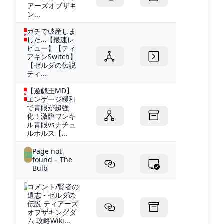
アーズオブザキ
ン...
ガチで破産しま
した…【最速レ
ビュー】【ティ
アキンSwitch】
【ゼルダの伝説
ティ...
【遊戯王MD】
エンゲージ緩和
で青眼が超強
化！激臨ワンキ
ル青眼vsナチュ
ルホルス【...
Page not
found – The
Bulb
コメント/賢者の
遺志 - ゼルダの
伝説 ティアーズ
オブザキングダ
ム 攻略Wiki...