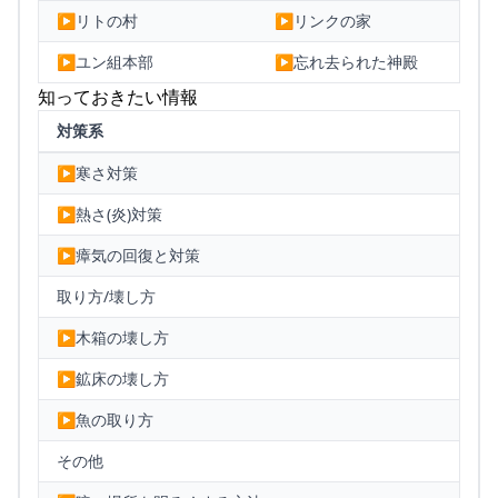
▶リトの村
▶リンクの家
▶ユン組本部
▶忘れ去られた神殿
知っておきたい情報
対策系
▶寒さ対策
▶熱さ(炎)対策
▶瘴気の回復と対策
取り方/壊し方
▶木箱の壊し方
▶鉱床の壊し方
▶魚の取り方
その他