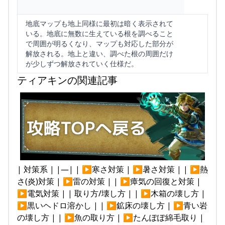
地底マップも地上同様に最初は暗く表示されて
いる。地底に無数に生えている根を調べること
で周囲が明るくなり、マップも対応した部分が
解放される。地上と違い、調べた根の周囲だけ
が少しずつ解放されていく仕様だ。
ティアキンの関連記事
| 対策系 | |—| | ▶寒さ対策 | ▶暑さ対策 | | ▶熱
さ(炎)対策 | ▶雷の対策 | | ▶瘴気の回復と対策 |
▶電気対策 | | 取り方/壊し方 | | ▶木箱の壊し方 |
▶黒いヘドロ溶かし | | ▶鉱床の壊し方 | ▶青い岩
の壊し方 | | ▶魚の取り方 | ▶たんぽぽ綿毛取り |