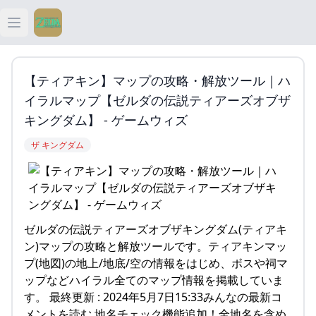
Open main menu
ティアキン
【ティアキン】マップの攻略・解放ツール｜ハ
ティアキン 祠
イラルマップ【ゼルダの伝説ティアーズオブザ
キングダム】 - ゲームウィズ
ティアキン 武器
ザ キングダム
ティアキン 攻略
ゼルダの伝説ティアーズオブザキングダム(ティアキ
ン)マップの攻略と解放ツールです。ティアキンマッ
プ(地図)の地上/地底/空の情報をはじめ、ボスや祠マ
ップなどハイラル全てのマップ情報を掲載していま
す。 最終更新 : 2024年5月7日15:33みんなの最新コ
メントを読む 地名チェック機能追加！全地名を含め