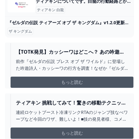
ティアキンについてです。白龍の行動経路とかって分かりますか？強化... - Yahoo!知恵袋
ティアキン 白龍
『ゼルダの伝説 ティアーズ オブ ザ キングダム』v1.2.0更新データ配信。進行不能バグ修正やニュースからアイテム入手など Game*Spark - 国内・海外ゲーム情報サイト
ザ キングダム
【TOTK発見】カッシーワはどこへ？ あの吟遊詩
人の行方を徹底調査｜『ゼルダの伝説 ティアーズ
前作『ゼルダの伝説 ブレス オブ ザ ワイルド』に登場し
オブ ザ キングダム』ハイラル調査隊 –
た吟遊詩人・カッシーワの行方を調査！なぜか『ゼルダ
NINTENDO DREAM WEB
の伝説 ティアーズ オブ ザ キングダム』のではあまり語
られないカッシーワの痕跡を、各方面に足を運んで徹底
もっと読む
的に調べてみました。
ティアキン 挑戦してみて！驚きの移動テクニック
９ ゼルダの伝説 ティアーズ オブ ザ キングダム -
連続ロケットブースト冷凍リンクRTAのジャンプ技なべワ
YOUTUBE
ープなど今回のワザ、難しいよ！■技の発見者様、コメン
トいただければ概要欄にリンク等記載させて頂きます#挑
戦してみて#ティアキン#バグ#小ネタ#裏技#ぶらリンク
もっと読む