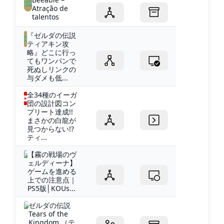
Atração de
talentos
『ゼルダの伝説
ティアキン攻
略』どこに行っ
てもワンパンで
死ぬしリンクの
与ダメも低...
全34種のイーガ
団の設計図コン
プリート達成!!
まさかの白龍が
見つからない!?
ティ...
【霧の戦場のヴ
ェルディーナ】
ゲームを進める
上での注意点｜
PS5版│KOUs...
ゼルダの伝説
Tears of the
Kingdom （テ