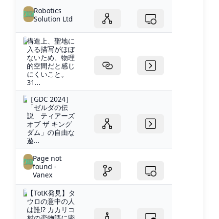
Robotics
Solution Ltd
構造上、聖地に
入る描写がほぼ
ないため、物理
的空間だと感じ
にくいこと。
31...
［GDC 2024］
「ゼルダの伝
説 ティアーズ
オブ ザ キング
ダム」の自由な
遊...
Page not
found -
Vanex
【TotK発見】タ
ウロの意中の人
は誰!? カカリコ
村の恋物語に密