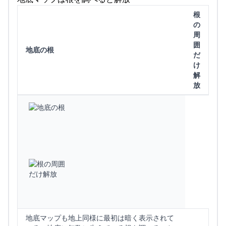
根
の
周
囲
地底の根
だ
け
解
放
地底マップも地上同様に最初は暗く表示されて