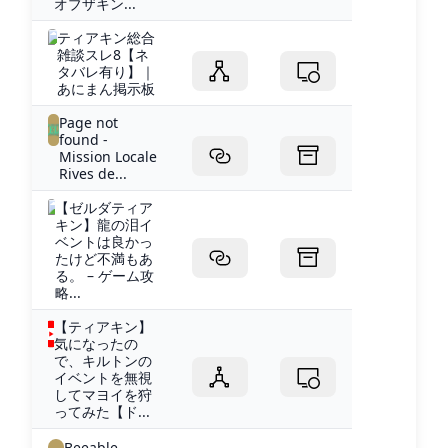
オブザキン...
ティアキン総合
雑談スレ8【ネ
タバレ有り】｜
あにまん掲示板
Page not
found -
Mission Locale
Rives de...
【ゼルダティア
キン】龍の泪イ
ベントは良かっ
たけど不満もあ
る。 – ゲーム攻
略...
【ティアキン】
気になったの
で、キルトンの
イベントを無視
してマヨイを狩
ってみた【ド...
Beeable –