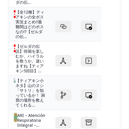
ダの伝...
【全12種】ティ
アキンの全ボス
実況まとめ!!最
難関はどのボス
なの!?【ゼルダ
の伝...
【ゼルダの伝
説】徘徊を楽し
むか、ハイラル
を救うか。迷い
ますね【ティア
キン5回目】...
【ティアキン小
ネタ】山のヌシ
「サトリ」を知
っているか！ 洞
窟の場所を教え
てくれる...
ARI – Atención
Respiratoria
Integral –...