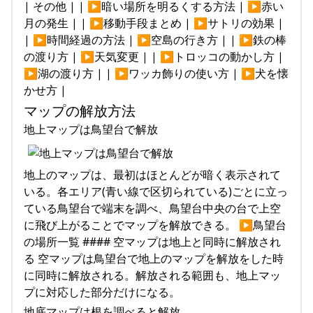
| その他 | | ▶暗い場所を明るくする方法 | ▶赤い
月の発生 | | ▶移動手段まとめ | ▶サトリの効果 |
| ▶時間経過の方法 | ▶空島の行き方 | | ▶鉄の棒
の渡り方 | ▶天気変更 | | ▶トロッコの動かし方 |
▶湖の渡り方 | | ▶ワッカ飾りの使い方 | ▶犬を懐
かせ方 |
マップの解放方法
地上マップは鳥望台で解放
地上のマップは、最初はほとんどが暗く表示されて
いる。各エリア(青い線で区切られている)ごとに立っ
ている鳥望台で端末を調べ、鳥望台中央の台で上空
に飛び上がることでマップを解放できる。 ▶鳥望台
の場所一覧 #### 空マップは地上と同時に解放され
る 空マップは鳥望台で地上のマップを解放をした時
に同時に解放される。解放される範囲も、地上マッ
プに対応した部分だけになる。
地底マップは根を調べると解放