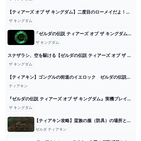
【ティアーズ オブ ザ キングダム】二度目のローメイだよ！！ #55 - YouTube
ザ キングダム
「ゼルダの伝説 ティアーズ オブ ザ キングダム」オリジナルサウンドトラック【初回数量限定生産盤】: 商品カテゴリー CD/DVD/Blu-ray/レコード/グッズの通販サイト【コロムビアミュージックショップ】
ザ キングダム
スナザラシ、空を駆ける【ゼルダの伝説 ティアーズ オブ ザ キングダム】＃４９ - YouTube
ザ キングダム
【ティアキン】ゴングルの街道のイエロック ゼルダの伝説ティアーズ オブザキングダム #ゼルダの伝説 #ティアキン #zelda #shorts - YouTube
ティアキン
『ゼルダの伝説 ティアーズ オブ ザ キングダム』実機プレイ感想！すべて、あなたの想像力次第 - YouTube
ザ キングダム
【ティアキン攻略】蛮族の服（防具）の場所と取り方｜ラムダの財宝・ゴングルの丘の洞窟【ゼルダティアーズオブザキングダム】│KOUs gameplay guide
ゼルダ ティアキン