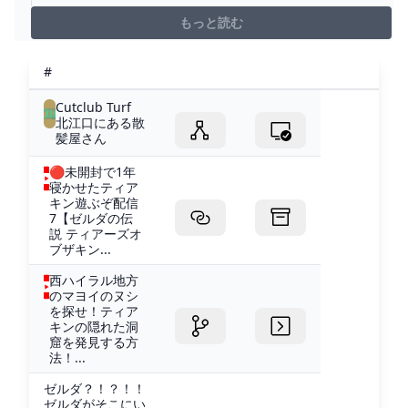
もっと読む
#
Cutclub Turf
北江口にある散
髪屋さん
🔴未開封で1年
寝かせたティア
キン遊ぶぞ配信
7【ゼルダの伝
説 ティアーズオ
ブザキン...
西ハイラル地方
のマヨイのヌシ
を探せ！ティア
キンの隠れた洞
窟を発見する方
法！...
ゼルダ？！？！！
ゼルダがそこにい