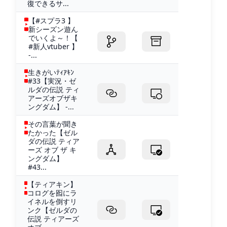
復できるサ...
【#スプラ3 】
新シーズン遊ん
でいくよ～！【
#新人vtuber 】
-...
生きがいﾃｨｱｷﾝ
#33【実況・ゼ
ルダの伝説 ティ
アーズオブザキ
ングダム】 -...
その言葉が聞き
たかった【ゼル
ダの伝説 ティア
ーズ オブ ザ キ
ングダム】
#43...
【ティアキン】
コログを囮にラ
イネルを倒すリ
ンク【ゼルダの
伝説 ティアーズ