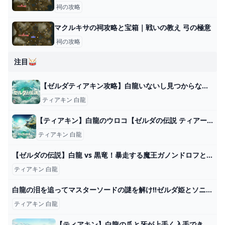
祠の攻略
マクルキサの祠攻略と宝箱｜戦いの教え 弓の極意
祠の攻略
注目🥁
【ゼルダティアキン攻略】白龍いないし見つからない。一周と復活の周期。 – ゲーム攻略のかけら
ティアキン 白龍
【ティアキン】白龍のウロコ【ゼルダの伝説 ティアーズオブザキングダム】 hyperWiki
ティアキン 白龍
【ゼルダの伝説】白龍 vs 黒竜！暴走する魔王ガノンドロフとの戦いの結末は如何に...【ティアーズ オブ ザ キングダム】＃７８（最終回） - YouTube
ティアキン 白龍
白龍の泪を追ってマスターソードの謎を解け!!ゼルダ姫とソニアの作戦とは!?ティアキン最速実況Part86【ゼルダの伝説 ティアーズ オブ ザ キングダム】 - YouTube
ティアキン 白龍
【ティアキン】白龍の爪と牙が上手く入手できない!←ここを狙うと取りやすいぞ!【ティアーズオブザキングダム】 ゼルダの伝説ティアーズオブザキングダム(ティアキン)攻略まとめ-コログ速報