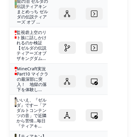
龍の泪 ゼルダの
伝説ティアキン
まとめっち ゼル
ダの伝説ティア
ーズ オブ ...
監視砦上空のリ
ト族に話しかけ
れるのか検証
【ゼルダの伝説
ティアーズオブ
ザキングダム...
MineCraft実況
Part10 マイクラ
の最深部に突
入！ 地獄の落
下を体験し...
いいえ、『ゼル
ダ』です―「ア
ダルトコンテン
ツの音」で近隣
から苦情…毎日
『ティアキ...
【ティアキン】