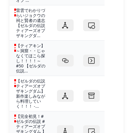
オブ ...
雷雲でわかりづ
らいジョクウの
祠と賢者の遺志
【ゼルダの伝説
ティアーズオブ
ザキングダ...
【ティアキン】
～洞窟・・じゃ
なくてほこら探
し！！！！～
#50 【ゼルダの
伝説...
【ゼルダの伝説
ティアーズオブ
ザキングダム】
新作楽しみなが
ら料理してい
く！！！ -...
【完全初見！#
ゼルダの伝説 #
ティアーズオブ
ザキングダム 】