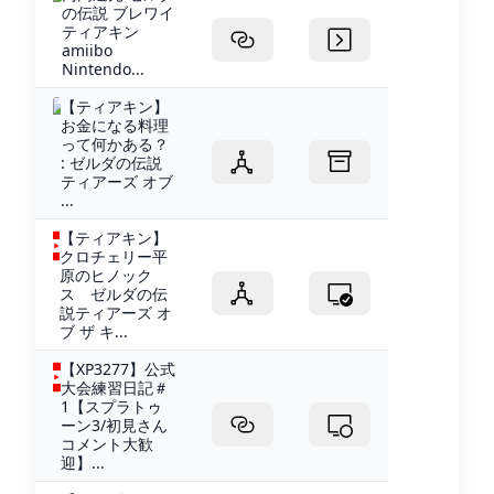
の伝説 ブレワイ
ティアキン
amiibo
Nintendo...
【ティアキン】
お金になる料理
って何かある？
: ゼルダの伝説
ティアーズ オブ
...
【ティアキン】
クロチェリー平
原のヒノック
ス ゼルダの伝
説ティアーズ オ
ブ ザ キ...
【XP3277】公式
大会練習日記＃
1【スプラトゥ
ーン3/初見さん
コメント大歓
迎】...