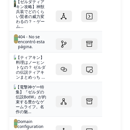
【ゼルダティア
キン攻略】神獣
兵装でどのくら
い賢者の威力変
わるの？ – ゲー
ム...
404 - No se
encontró esta
página.
【ティアキン】
料理はノーヒン
トなの？ ゼルダ
の伝説ティアキ
ンまとめっち ...
【電撃神ゲー特
集】『ゼルダの
伝説BotW』が約
束する豊かなゲ
ームライフ。名
作の魅...
Domain
configuration