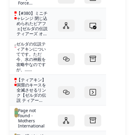
Force...
【#380】ミニチ
ャレンジ 閉じ込
められたピアフ
ェ[ゼルダの伝説
ティアーズ オ...
ゼルダの伝説テ
ィアキンについ
てです。ただ
今、水の神殿を
攻略中なのです
が、......
【ティアキン】
洞窟のキースを
全滅させるリン
ク【ゼルダの伝
説 ティアー...
Page not
found -
Mothers
International