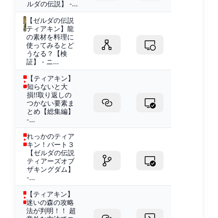
ルダの伝説】 -...
【ゼルダの伝説
ティアキン】龍
の素材を料理に
使ってみるとど
うなる？【検
証】 - ニ...
【ティアキン】
知らないと大
損!!取り返しの
つかない要素ま
とめ【総集編】
-...
れっかのティア
キン！パート３
【ゼルダの伝説
ティアーズオブ
ザキングダム】
-...
【ティアキン】
迷いの森の攻略
法が判明！！ 超