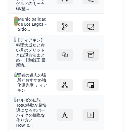
ゲルドの街〜石
碑/壁...
Municipalidad
de Los Lagos –
Sitio...
【ティアキン】
料理大成功と赤
い月のメリット
と出現方法まと
め - 【遊戯王 最
新情...
賢者の遺志の場
所とおすすめ強
化優先度 ティア
キン
ゼルダの伝説
TotK:移動が超快
適になるホバー
バイクの簡単な
作り方と
HowTo...