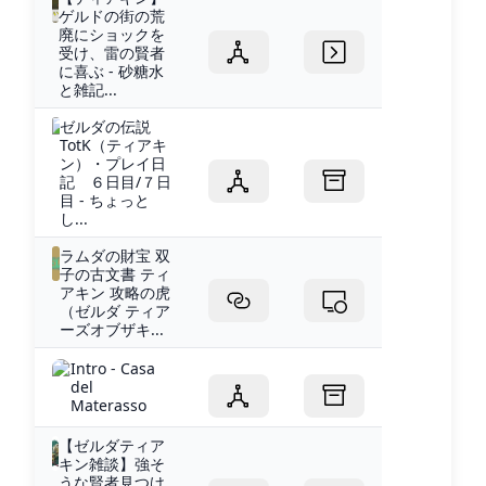
ゲルドの街の荒
廃にショックを
受け、雷の賢者
に喜ぶ - 砂糖水
と雑記...
ゼルダの伝説
TotK（ティアキ
ン）・プレイ日
記 ６日目/７日
目 - ちょっと
し...
ラムダの財宝 双
子の古文書 ティ
アキン 攻略の虎
（ゼルダ ティア
ーズオブザキ...
Intro - Casa
del
Materasso
【ゼルダティア
キン雑談】強そ
うな賢者見つけ