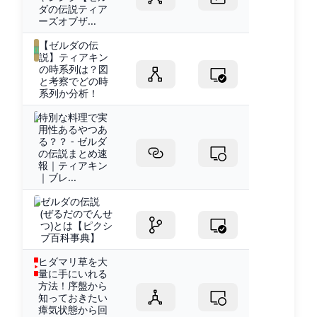
ダの伝説ティア
ーズオブザ...
【ゼルダの伝
説】ティアキン
の時系列は？図
と考察でどの時
系列か分析！
特別な料理で実
用性あるやつあ
る？？ - ゼルダ
の伝説まとめ速
報｜ティアキン
｜ブレ...
ゼルダの伝説
(ぜるだのでんせ
つ)とは【ピクシ
ブ百科事典】
ヒダマリ草を大
量に手にいれる
方法！序盤から
知っておきたい
瘴気状態から回