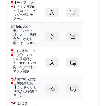
【ティアキン】
ミナミノ湾西の
イワロック ゼ
ルダの伝説ティ
アー...
7 feb. 2020 —
東に「ハテノ
村」と「古代研
究所」があり、
南には「ウオ...
リトの村のチュ
ーリ① チュー
リの居場所ま
で サヒロワの
祠 へブラ地方
マップ開放 ...
破壊の職人にな
る加賀美社長
【にじさんじ切
り抜き/加賀美ハ
ヤト】 -...
#1 はじま