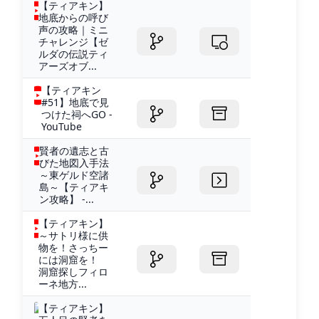
【ティアキン】
地底からの呼び
声の攻略｜ミニ
チャレンジ【ゼ
ルダの伝説ティ
アーズオブ...
【ティアキン
#51】地底で見
つけた祠へGO -
YouTube
賢者の遺志と古
びた地図入手法
～東ゲルド空諸
島～【ティアキ
ン攻略】 -...
【ティアキン】
～サトリ様に供
物を！さっちー
には洞窟を！
洞窟探しフィロ
ーネ地方...
【ティアキン】