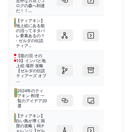
意外な方法でコ
ログの森へ到達
だ！！...
【ティアキン】
地上絵にある龍
の泪ってネタバ
レ要素あるの？
- ゼルダの伝説
ティア...
【龍の泪 その
10】インパと地
上絵 場所 攻略
【ゼルダの伝説
ティアーズ オブ
...
2024年のティ
アキン 料理 一
覧のアイデア20
選
【ティアキン】
白い鳥が導く洞
窟の攻略｜祠チ
ャレンジ【ゼル