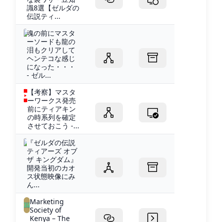
識8選【ゼルダの
伝説ティ...
魂の前にマスタ
ーソードも龍の
泪もクリアして
ヘンテコな感じ
になった・・・
- ゼル...
【考察】マスタ
ーワークス発売
前にティアキン
の時系列を確定
させておこう -...
『ゼルダの伝説
ティアーズ オブ
ザ キングダム』
開発当初のカオ
ス状態映像にみ
ん...
Marketing
Society of
Kenya – The