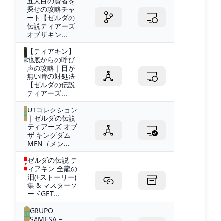
五人目の賢者を
探せの攻略チャ
ート【ゼルダの
伝説ティアーズ
オブザキン...
【ティアキン】
地底からの呼び
声の攻略｜目が
無い時の対処法
【ゼルダの伝説
ティアーズ...
UTコレクション
｜ゼルダの伝説
ティアーズ オブ
ザ キングダム｜
MEN（メン...
ゼルダの伝説 テ
ィアキン 全龍の
泪(+ストーリー)
集 & マスターソ
ードGET...
GRUPO
SAMESA –