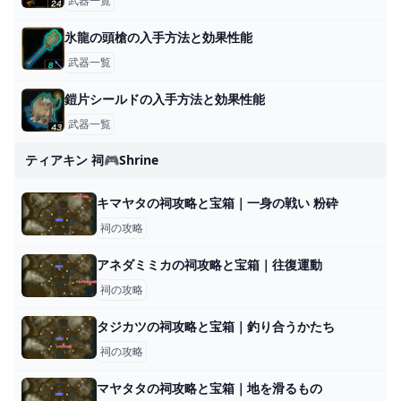
武器一覧
氷龍の頭槍の入手方法と効果性能
武器一覧
鎧片シールドの入手方法と効果性能
武器一覧
ティアキン 祠🎮shrine
キマヤタの祠攻略と宝箱｜一身の戦い 粉砕
祠の攻略
アネダミミカの祠攻略と宝箱｜往復運動
祠の攻略
タジカツの祠攻略と宝箱｜釣り合うかたち
祠の攻略
マヤタタの祠攻略と宝箱｜地を滑るもの