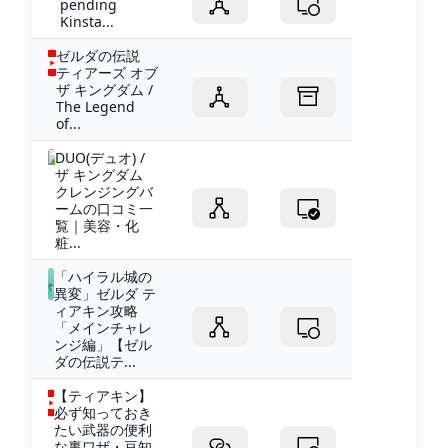
pending
Kinsta...
ゼルダの伝説
ティアーズ オブ
ザ キングダム /
The Legend
of...
DUO(デュオ) /
ザ キングダム
クレンジングバ
ームの口コミ一
覧｜美容・化
粧...
「ハイラル城の
異変」ゼルダ テ
ィアキン攻略
「メインチャレ
ンジ編」【ゼル
ダの伝説テ...
【ティアキン】
必ず知っておき
たい武器の便利
な裏ワザ・豆知