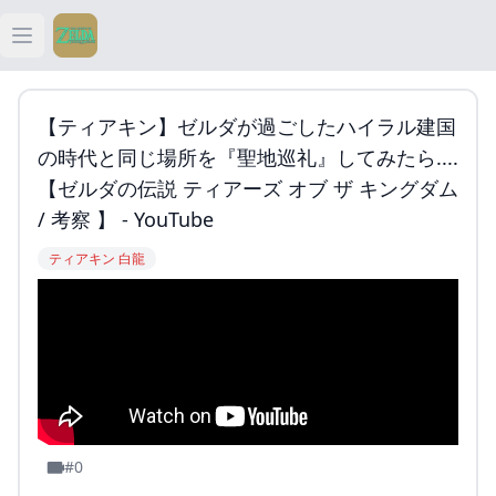
Open main menu
ティアキン
【ティアキン】ゼルダが過ごしたハイラル建国
ティアキン 祠
の時代と同じ場所を『聖地巡礼』してみたら....
【ゼルダの伝説 ティアーズ オブ ザ キングダム
ティアキン 武器
/ 考察 】 - YouTube
ティアキン 白龍
ティアキン 攻略
#0