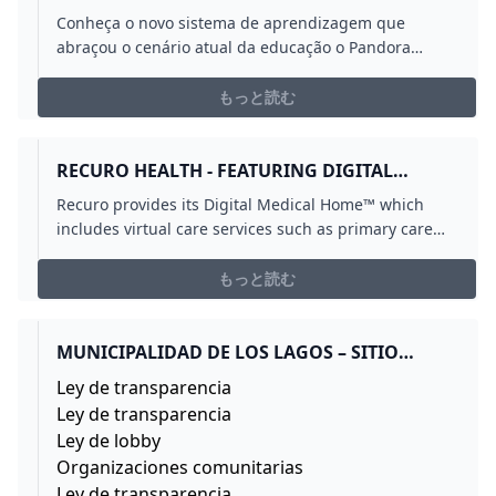
COLÉGIO E CURSOS!
Conheça o novo sistema de aprendizagem que
abraçou o cenário atual da educação o Pandora
Educacional foca sempre no melhor para o seu aluno!
Junte-se a nós.
もっと読む
RECURO HEALTH - FEATURING DIGITAL
MEDICAL HOME™
Recuro provides its Digital Medical Home™ which
includes virtual care services such as primary care
behavioral health urgent care and more on one
platform.
もっと読む
MUNICIPALIDAD DE LOS LAGOS – SITIO
OFICIAL DE LA MUNICIPALIDAD DE LOS
Ley de transparencia
LAGOS
Ley de transparencia
Ley de lobby
Organizaciones comunitarias
Ley de transparencia