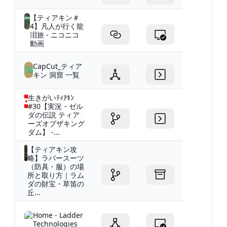
【ティアキン＃
4】凡人が行く龍
泪旅 - ニコニコ
動画
CapCut_ティア
キン 洞窟 一覧
生きがいﾃｨｱｷﾝ
#30【実況・ゼル
ダの伝説 ティア
ーズオブザキング
ダム】 -...
【ティアキン攻
略】ラバースーツ
（防具・服）の場
所と取り方｜ラム
ダの財宝・草笛の
丘...
Home - Ladder
Technologies