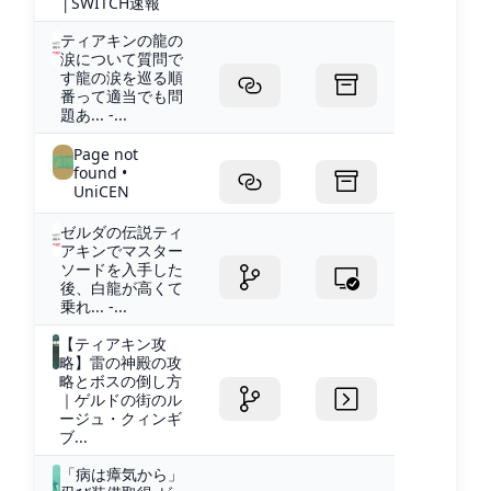
│SWITCH速報
ティアキンの龍の
涙について質問で
す龍の涙を巡る順
番って適当でも問
題あ... -...
Page not
found •
UniCEN
ゼルダの伝説ティ
アキンでマスター
ソードを入手した
後、白龍が高くて
乗れ... -...
【ティアキン攻
略】雷の神殿の攻
略とボスの倒し方
｜ゲルドの街のル
ージュ・クィンギ
ブ...
「病は瘴気から」