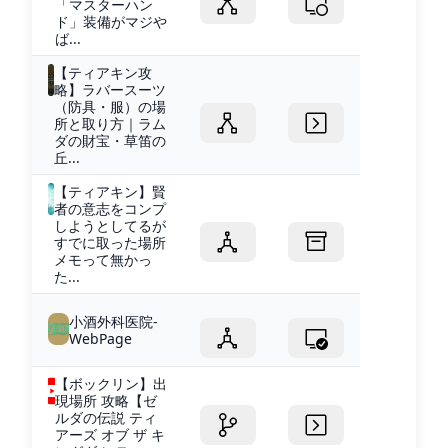
「マスターハン
ド」装備がマジや
ば...
【ティアキン攻
略】ラバースーツ
（防具・服）の場
所と取り方｜ラム
ダの財宝・草笛の
丘...
【ティアキン】賢
者の意志をコンプ
しようとしてるが
すでに取った場所
メモって無かっ
た...
小酒外科医院-
WebPage
【ボックリン】出
現場所 攻略【ゼ
ルダの伝説 ティ
アーズ オブ ザ キ