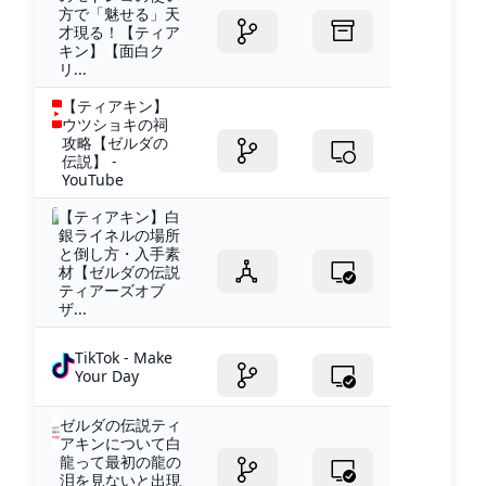
方で「魅せる」天
才現る！【ティア
キン】【面白ク
リ...
【ティアキン】
ウツショキの祠
攻略【ゼルダの
伝説】 -
YouTube
【ティアキン】白
銀ライネルの場所
と倒し方・入手素
材【ゼルダの伝説
ティアーズオブ
ザ...
TikTok - Make
Your Day
ゼルダの伝説ティ
アキンについて白
龍って最初の龍の
泪を見ないと出現