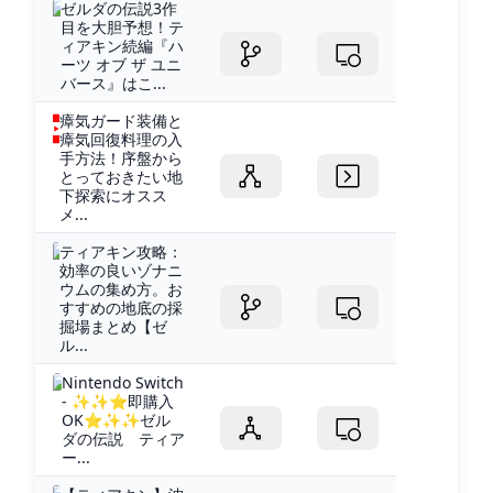
ゼルダの伝説3作
目を大胆予想！テ
ィアキン続編『ハ
ーツ オブ ザ ユニ
バース』はこ...
瘴気ガード装備と
瘴気回復料理の入
手方法！序盤から
とっておきたい地
下探索にオスス
メ...
ティアキン攻略：
効率の良いゾナニ
ウムの集め方。お
すすめの地底の採
掘場まとめ【ゼ
ル...
Nintendo Switch
- ✨✨⭐即購入
OK⭐✨✨ゼル
ダの伝説 ティア
ー...