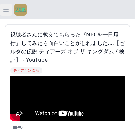
Open main menu
ティアキン
視聴者さんに教えてもらった『NPCを一日尾
ティアキン 祠
行』してみたら面白いことがしれました....【ゼ
ルダの伝説 ティアーズ オブ ザ キングダム / 検
ティアキン 武器
証】 - YouTube
ティアキン 白龍
ティアキン 攻略
#0