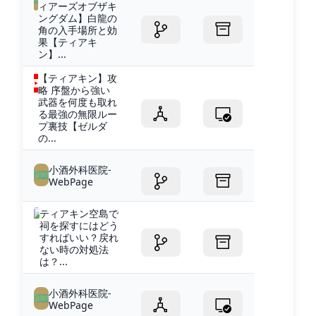
ィアーズオブザキ
ングダム】白龍の
角の入手場所と効
果【ティアキ
ン】...
【ティアキン】攻
略 序盤から強い
武器を何度も取れ
る最強の無限ルー
プ裏技【ゼルダ
の...
小酒外科医院-
WebPage
ティアキン空島で
祠を探すにはどう
すればいい？戻れ
ない時の対処法
は？...
小酒外科医院-
WebPage