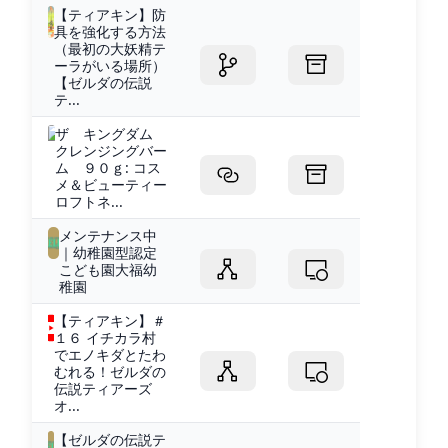
【ティアキン】防
具を強化する方法
（最初の大妖精テ
ーラがいる場所）
【ゼルダの伝説
テ...
ザ キングダム
クレンジングバー
ム ９０ｇ: コス
メ＆ビューティー
ロフトネ...
メンテナンス中
｜幼稚園型認定
こども園大福幼
稚園
【ティアキン】＃
１６ イチカラ村
でエノキダとたわ
むれる！ゼルダの
伝説ティアーズ
オ...
【ゼルダの伝説テ