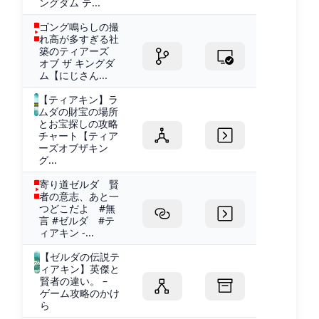
ングダム テ...
ゴング鳴らしの撮
れ高が多すぎる社
築のティアーズ
オブ ザ キングダ
ム【にじさん...
【ティアキン】ラ
ムダの財宝の場所
とお宝探しの攻略
チャート【ティア
ーズオブザキン
グ...
寄り道ゼルダ 賢
者の意志、あと一
つどこだよ #無
言 #ゼルダ #テ
ィアキン -...
【ゼルダの伝説テ
ィアキン】英傑と
賢者の違い。 –
ゲーム攻略のかけ
ら