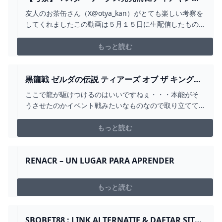
時系列を確定させておこう - YOUTUBE
友人のお茶缶さん（X@otya_kan）がとても楽しい考察を
してくれましたこの動画は５月１５日に生配信したもの
の切り抜き動画になります。元配信
→https://www.youtube.com/live/XbNAj9g-eXk?
もっと読む
si=zIwn4doKTMtmzGwb
黒龍戦 ゼルダの伝説 ティアーズ オブ ザ キングダ
ム - YOUTUBE
ここで龍が駆けつけるのはいいですねぇ・・・本能がそ
うさせたのかイベント戦みたいなものなので取り立てて
強敵とは言えませんが・龍は弱点の真上で静止するよう
に動いてくれるので素直に下へ落下すると 効率が良
もっと読む
い ・頭へ接近する場合はパラセールで通り過ぎてから
落下すればブレスの迎撃 が当たらなくなります（近距
離でブレスされ...
RENACR – UN LUGAR PARA APRENDER
もっと読む
SBOBET88 : LINK ALTERNATIF & DAFTAR SITUS