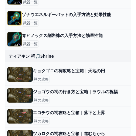
武器一覧
ゾナウエネルギーバットの入手方法と効果性能
武器一覧
青ヒノックス削岩棒の入手方法と効果性能
武器一覧
ティアキン 祠🎵shrine
キョクゴニの祠攻略と宝箱｜天地の円
祠の攻略
ジョゴウの祠の行き方と宝箱｜ラウルの祝福
祠の攻略
エコチウの祠攻略と宝箱｜落下と上昇
祠の攻略
ツカロクの祠攻略と宝箱｜進むちから