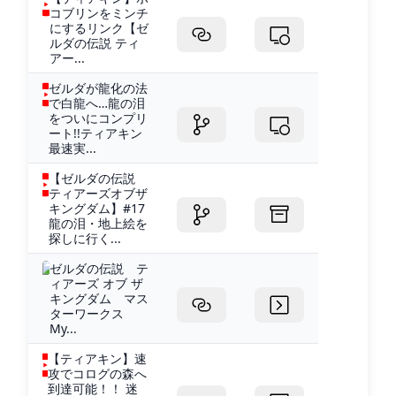
コブリンをミンチ
にするリンク【ゼ
ルダの伝説 ティ
アー...
ゼルダが龍化の法
で白龍へ…龍の泪
をついにコンプリ
ート!!ティアキン
最速実...
【ゼルダの伝説
ティアーズオブザ
キングダム】#17
龍の泪・地上絵を
探しに行く...
ゼルダの伝説 テ
ィアーズ オブ ザ
キングダム マス
ターワークス
My...
【ティアキン】速
攻でコログの森へ
到達可能！！ 迷