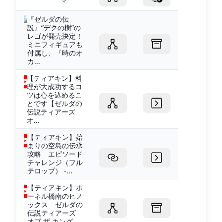
『ゼルダの伝
説』“デクの樹”の
レゴが発売決定！
ミニフィギュアも
付属し、『時のオ
カ...
【ティアキン】料
理が大成功するコ
ツは心を込めるこ
とです【ゼルダの
伝説ティアーズ
オ...
【ティアキン】始
まりの空島の伝承
攻略 エピソード
チャレンジ（フル
テロップ） -...
【ティアキン】ホ
ーネル橋南のヒノ
ックス ゼルダの
伝説ティアーズ
オブ ザ キング...