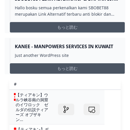
JUDI BOLA SBOBET EURO 2024
Hallo bosku semua perkenalkan kami SBOBET88
merupakan Link Alternatif terbaru anti blokir dan
sebagai penyedia layanan untuk daftar situs judi
sbobet taruhan bola euro 2024 terpercaya di
もっと読む
indonesia.
KANEE - MANPOWERS SERVICES IN KUWAIT
Just another WordPress site
もっと読む
#
【ティアキン】ウ
ルラ峡谷南の洞窟
のイワロック ゼ
ルダの伝説ティア
ーズ オブザキ
ン...
【ティアキン】ボ