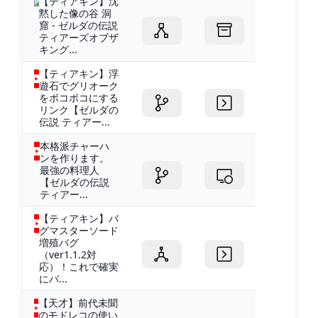
【ティアキン】沈
黙した像の谷 洞
窟 - ゼルダの伝説
ティアーズオブザ
キング...
【ティアキン】浮
遊石でグリオーク
をボコボコにする
リンク【ゼルダの
伝説 ティアー...
本格派チャーハ
ンを作ります。
最強の料理人
【ゼルダの伝説
ティアー...
【ティアキン】バ
グマスターソード
増殖バグ
（ver1.1.2対
応）！これで確実
にバ...
【天才】前代未聞
のモドレコの使い