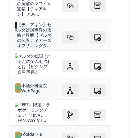
の洞窟のマヨイや
宝箱【ティアキ
ン】 とあ...
【ティアキン】ゼ
ルダ誘拐事件の攻
略と報酬【ゼルダ
の伝説ティアーズ
オブザキングダ...
ゼルダの伝説 (ぜ
るだのでんせつ)
とは【ピクシブ
百科事典】
小酒外科医院-
WebPage
『FF7』限定コラ
ボゲーミングチ
ェア『FINAL
FANTASY VII...
Főoldal - B