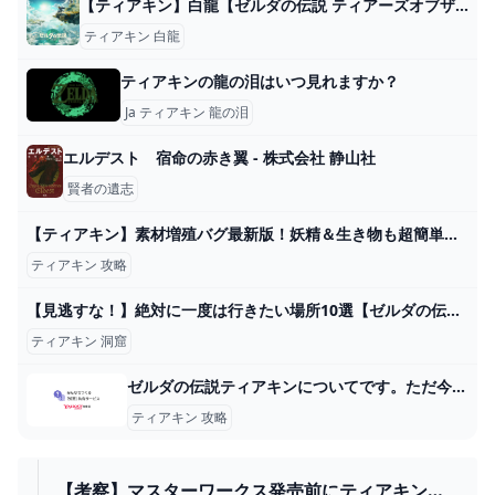
【ティアキン】白龍【ゼルダの伝説 ティアーズオブザキングダム】 hyperWiki
ティアキン 白龍
ティアキンの龍の泪はいつ見れますか？
Ja ティアキン 龍の泪
エルデスト 宿命の赤き翼 - 株式会社 静山社
賢者の遺志
【ティアキン】素材増殖バグ最新版！妖精＆生き物も超簡単に増やせる！完全上位互換！【ゼルダの伝説ティアーズオブザキングダム】 - YouTube
ティアキン 攻略
【見逃すな！】絶対に一度は行きたい場所10選【ゼルダの伝説ティアーズオブザキングダム】【ゆっくり解説】 - YouTube
ティアキン 洞窟
ゼルダの伝説ティアキンについてです。ただ今、水の神殿を攻略中なのですが、... - Yahoo!知恵袋
ティアキン 攻略
【考察】マスターワークス発売前にティアキンの