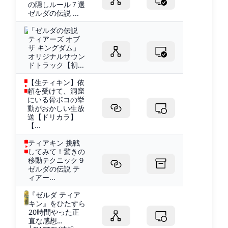
の隠しルール７選
ゼルダの伝説 ...
「ゼルダの伝説
ティアーズ オブ
ザ キングダム」
オリジナルサウン
ドトラック【初...
【生ティキン】依
頼を受けて、洞窟
にいる骨ボコの挙
動がおかしい生放
送【ドリカラ】
【...
ティアキン 挑戦
してみて！驚きの
移動テクニック９
ゼルダの伝説 テ
ィアー...
『ゼルダ ティア
キン』をひたすら
20時間やった正
直な感想…