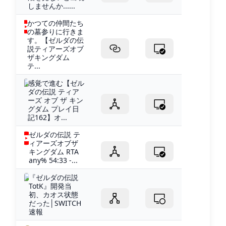
しませんか......
かつての仲間たち
の墓参りに行きま
す。【ゼルダの伝
説ティアーズオブ
ザキングダム
テ...
感覚で進む【ゼル
ダの伝説 ティア
ーズ オブ ザ キン
グダム プレイ日
記162】オ...
ゼルダの伝説 テ
ィアーズオブザ
キングダム RTA
any% 54:33 -...
『ゼルダの伝説
TotK』開発当
初、カオス状態
だった│SWITCH
速報