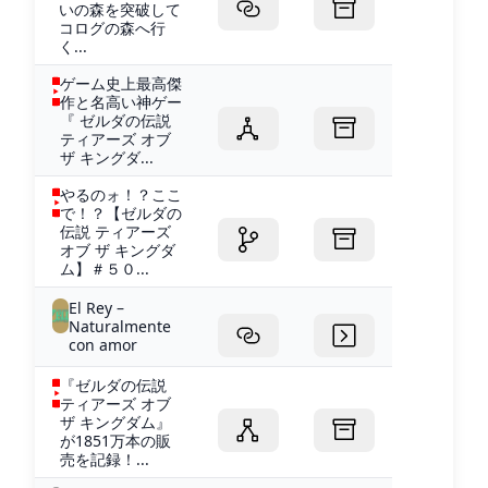
いの森を突破して
コログの森へ行
く...
ゲーム史上最高傑
作と名高い神ゲー
『 ゼルダの伝説
ティアーズ オブ
ザ キングダ...
やるのォ！？ここ
で！？【ゼルダの
伝説 ティアーズ
オブ ザ キングダ
ム】＃５０...
El Rey –
Naturalmente
con amor
『ゼルダの伝説
ティアーズ オブ
ザ キングダム』
が1851万本の販
売を記録！...