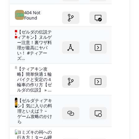
404 Not
Found
【ゼルダの伝説テ
ィアキン】ヌルゲ
ー注意！裏ワザ料
理が最高にヤバ
い！ #ティアー
ズ...
【ティアキン攻
略】簡単快適１輪
バイクと安定の４
輪車の作り方【ゼ
ルダの伝説】 » ...
【ゼルダティアキ
ン】気に入りの料
理といえば？ –
ゲーム攻略のかけ
ら
ヨミズキの祠への
行き方！ターム岬