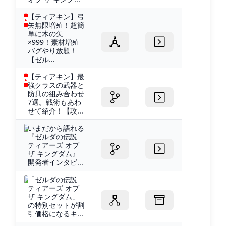
【ティアキン】弓
矢無限増殖！超簡
単に木の矢
×999！素材増殖
バグやり放題！
【ゼル...
【ティアキン】最
強クラスの武器と
防具の組み合わせ
7選。戦術もあわ
せて紹介！【攻...
いまだから語れる
『ゼルダの伝説
ティアーズ オブ
ザ キングダム』
開発者インタビ...
「ゼルダの伝説
ティアーズ オブ
ザ キングダム」
の特別セットが割
引価格になるキ...