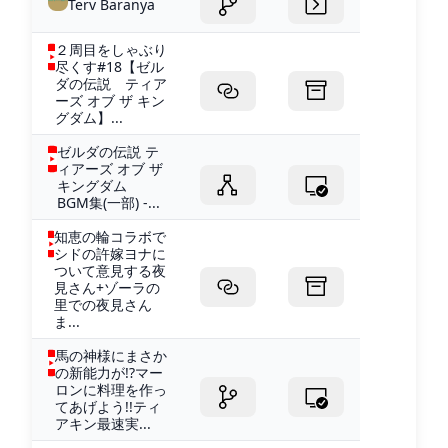
Terv Baranya
２周目をしゃぶり
尽くす#18【ゼル
ダの伝説 ティア
ーズ オブ ザ キン
グダム】...
ゼルダの伝説 テ
ィアーズ オブ ザ
キングダム
BGM集(一部) -...
知恵の輪コラボで
シドの許嫁ヨナに
ついて意見する夜
見さん+ゾーラの
里での夜見さん
ま...
馬の神様にまさか
の新能力が!?マー
ロンに料理を作っ
てあげよう!!ティ
アキン最速実...