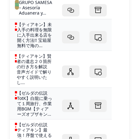
GRUPO SAMESA
– Asesoría
Aduanera y...
【ティアキン】未
入手の料理を無限
に入手出来る店を
開く方法!! 宝箱屋
無料で海の...
【ティアキン】賢
者の遺志２０箇所
の行き方を解説
音声ガイドで解り
やすく説明いた
し...
【ゼルダの伝説
TotK】白龍に乗っ
て１周旅行、作業
用BGM【ティア
ーズオブザキン...
【ゼルダの伝説
ティアキン】最
強！序盤で使える