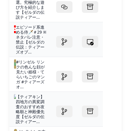
選。究極的な遊
び方を紹介しま
す【ゼルダの伝
説ティアー...
エピソード系進
める侍🗡＃29 ※
ネタバレ注意・
禁止【ゼルダの
伝説：ティアー
ズオブ...
#リンゼル リン
クの色んな顔が
見たい姫様 - て
らいちごのマン
ガ #ティアーズ
オ...
【ティアキン】
四地方の異変調
査のおすすめ攻
略順と神殿優先
度【ゼルダの伝
説ティアー...