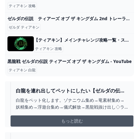
ティアキン 攻略
ゼルダの伝説 ティアーズ オブ ザ キングダム 2nd トレーラー - YouTube
ゼルダ ティアキン
【ティアキン】メインチャレンジ攻略一覧・ストーリー攻略【ゼルダの伝説ティアーズオブザキングダム】 - SAMURAI GAMERS
ティアキン 攻略
黒龍戦 ゼルダの伝説 ティアーズ オブ ザ キングダム - YouTube
ティアキン 白龍
白龍を連れ出してペットにしたい【ゼルダの伝説
ブレスオブザワイルド】【ティアーズオブザキン
白龍をペット化します。ゾナニウム集め→竜素材集め→
グダム】 - YOUTUBE
妖精集め→浮遊台集め→儀式解放→黒龍戦抜け出し◇ラ
イブチャットのルール◇第一条：概要欄を読んでない
人、荒らしは相手にしないでね！第二条：同じ内容のコ
もっと読む
メント（質問）を何回も送らないでね！第三条：指示コ
メ、ネタバレ、誹謗中傷コメをしないでね！第四条：質