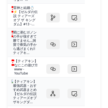
雷神と結婚💍
⚡【ゼルダの伝
説 ティアーズ
オブ ザ キング
ダム】#13 -...
闇に潜むガノン
の手が強すぎて
勝てません…洞
窟で瘴気の手か
ら逃げまくれ!!
ティアキ...
【ティアキン】
なにこの遊び方
www -
YouTube
【ティアキン】
最強武器・おす
すめ武器まとめ
【ゼルダの伝説
ティアーズオブ
ザキングダ...