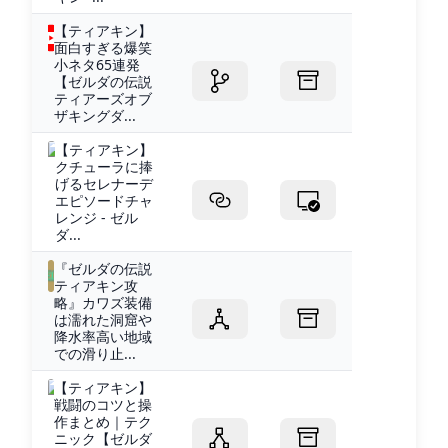
【ティアキン】
面白すぎる爆笑
小ネタ65連発
【ゼルダの伝説
ティアーズオブ
ザキングダ...
【ティアキン】
クチューラに捧
げるセレナーデ
エピソードチャ
レンジ - ゼル
ダ...
『ゼルダの伝説
ティアキン攻
略』カワズ装備
は濡れた洞窟や
降水率高い地域
での滑り止...
【ティアキン】
戦闘のコツと操
作まとめ｜テク
ニック【ゼルダ