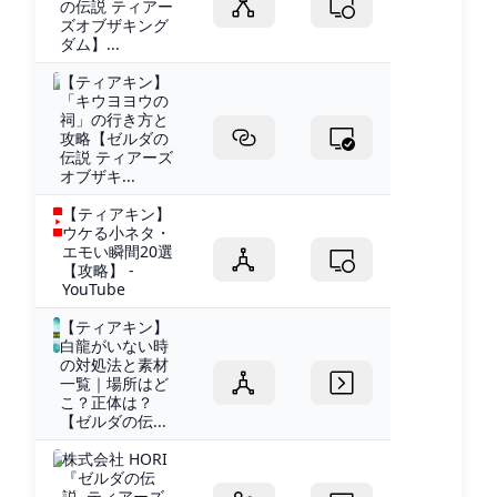
の伝説 ティアー
ズオブザキング
ダム】...
【ティアキン】
「キウヨヨウの
祠」の行き方と
攻略【ゼルダの
伝説 ティアーズ
オブザキ...
【ティアキン】
ウケる小ネタ・
エモい瞬間20選
【攻略】 -
YouTube
【ティアキン】
白龍がいない時
の対処法と素材
一覧｜場所はど
こ？正体は？
【ゼルダの伝...
株式会社 HORI
『ゼルダの伝
説 ティアーズ