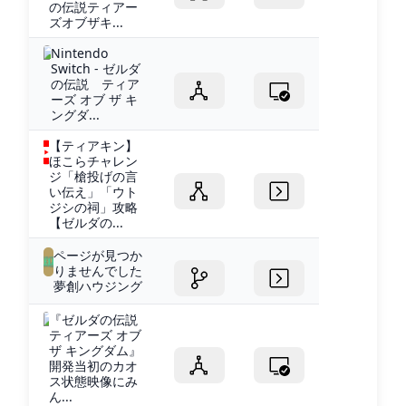
の伝説ティアー
ズオブザキ...
Nintendo
Switch - ゼルダ
の伝説 ティア
ーズ オブ ザ キ
ングダ...
【ティアキン】
ほこらチャレン
ジ「槍投げの言
い伝え」「ウト
ジシの祠」攻略
【ゼルダの...
ページが見つか
りませんでした
夢創ハウジング
『ゼルダの伝説
ティアーズ オブ
ザ キングダム』
開発当初のカオ
ス状態映像にみ
ん...