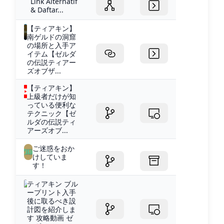
Link Alternatif
& Daftar...
【ティアキン】︎
南ゲルドの洞窟
の場所と入手ア
イテム【ゼルダ
の伝説ティアー
ズオブザ...
【ティアキン】
上級者だけが知
っている便利な
テクニック【ゼ
ルダの伝説ティ
アーズオブ...
ご迷惑をおか
けしていま
す！
ティアキン ブル
ープリント入手
後に取るべき設
計図を紹介しま
す 攻略動画 ゼ