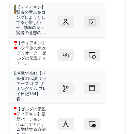
【ティアキン】
賢者の意志をコ
ンプしようとし
てるが難しい
件…効率の良い
賢者の意志の...
【ティアキン】
ルツ平原の火炎
グリオーク ゼ
ルダの伝説ティ
アー...
感覚で進む【ゼ
ルダの伝説 ティ
アーズ オブ ザ
キングダム プレ
イ日記164】
森...
【ゼルダの伝説
ティアキン】最
新バージョン
(1.2.1)でアイテ
ム増殖する方法