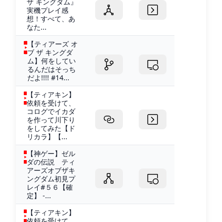
ザ キングダム』
実機プレイ感
想！すべて、あ
なた...
【ティアーズ オ
ブ ザ キングダ
ム】何をしてい
るんだはそっち
だよ!!!! #14...
【ティアキン】
依頼を受けて、
コログでイカダ
を作って川下り
をしてみた【ド
リカラ】【...
【神ゲー】ゼル
ダの伝説 ティ
アーズオブザキ
ングダム初見プ
レイ#５６【確
定】 -...
【ティアキン】
依頼を受けて、