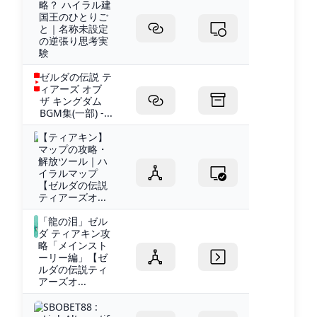
略？ ハイラル建
国王のひとりご
と｜名称未設定
の逆張り思考実
験
ゼルダの伝説 テ
ィアーズ オブ
ザ キングダム
BGM集(一部) -...
【ティアキン】
マップの攻略・
解放ツール｜ハ
イラルマップ
【ゼルダの伝説
ティアーズオ...
「龍の泪」ゼル
ダ ティアキン攻
略「メインスト
ーリー編」【ゼ
ルダの伝説ティ
アーズオ...
SBOBET88 :