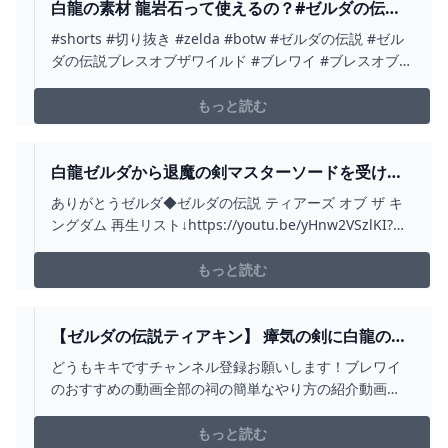
問はなかなか答え...
白龍の素材 龍岩石って使えるの？#ゼルダの伝説
ティアーズオブザキングダム #ティアキン -
#shorts #切り抜き #zelda #botw #ゼルダの伝説 #ゼル
YOUTUBE
ダの伝説ブレスオブザワイルド #ブレワイ #ブレスオブザ
ワイルド #ゼルダの伝説ティアーズオブザキングダム #テ
ィアキン#ゲーム実況 #ゲーム配信
もっと読む
白龍ゼルダから退魔の剣マスターソードを受け取
ろう!!大魔王ガノンドロフを倒す唯一の希望!!ティ
ありがとうゼルダ◆ゼルダの伝説 ティアーズ オブ ザ キ
アキン最速実況PART100【ゼルダの伝説 ティアー
ングダム 再生リスト↓https://youtu.be/yHnw2VSzlKI?
ズ オブ ザ キングダム】 - YOUTUBE
list=PLSszGF__n8Ssi1wn8WlhjWto075w6yARn◆ゼルダ
の伝説 ブレス オブ ザ ワイルド 再生リスト
もっと読む
↓https://youtu.be/dtIA2...
【ゼルダの伝説ティアキン】 瘴気の剣に白龍の角
をスクラビルドしてみた - YOUTUBE
どうもキキですチャンネル登録お願いします！ブレワイ
のおすすめの動画全部の祠の簡単なやり方の紹介動画
https://youtu.be/hGqJ96rgz_wBTBや WBなどの解説
https://youtu.be/7t5vjKXjM40ゾナウの正体とその根拠の
もっと読む