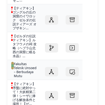
をご...
【ティアキン】
ゴングルの丘の
洞窟のイワロッ
ク ゼルダの伝
説ティアーズ オ
ブザキン...
【ゼルダの伝説
ティアキン】ル
タフウメの祠 攻
略（ヘブラ山北
西の洞窟に眠る
水晶）...
Fakultas
Teknik Unsoed
– Berbudaya
Mutu
【ティアキン】
序盤に絶対やっ
て！大妖精第二
弾！シーザに捧
げる解放条件と
場所！【ゼ...