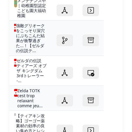
メンテナンス中
｜幼稚園型認定
こども園大福幼
稚園
強敵グリオーク
をこっそり深穴
にぶちこんだ結
果が衝撃過ぎ
た...！【ゼルダ
の伝説テ...
ゼルダの伝説
ティアーズ オブ
ザ キングダム
3rdトレーラー
-...
Zelda TOTK
cest trop
relaxant
comme jeu...
【ティアキン攻
略】ゴーゴー薬
素材の効率の良
い集め方とレシ