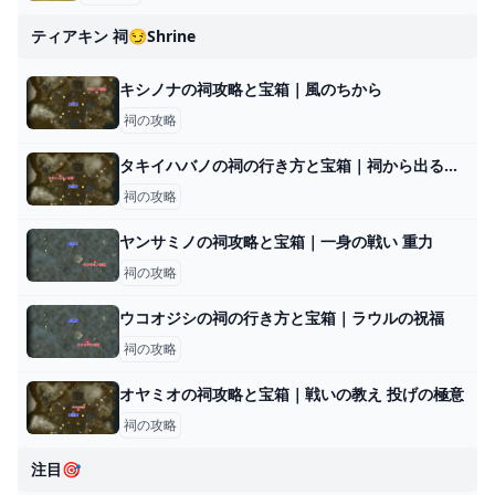
ティアキン 祠😏shrine
キシノナの祠攻略と宝箱｜風のちから
祠の攻略
タキイハバノの祠の行き方と宝箱｜祠から出る方法
祠の攻略
ヤンサミノの祠攻略と宝箱｜一身の戦い 重力
祠の攻略
ウコオジシの祠の行き方と宝箱｜ラウルの祝福
祠の攻略
オヤミオの祠攻略と宝箱｜戦いの教え 投げの極意
祠の攻略
注目🎯