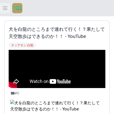
Open main menu
ティアキン
犬を白龍のところまで連れて行く！？果たして
ティアキン 祠
天空散歩はできるのか！！ - YouTube
ティアキン 白龍
ティアキン 武器
ティアキン 攻略
#0