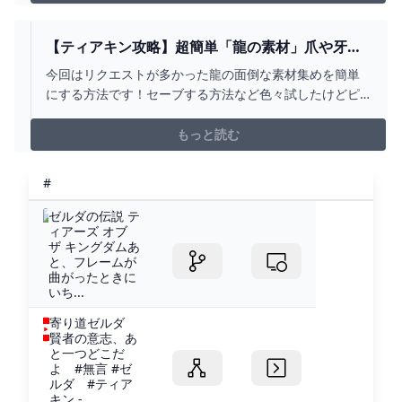
説明動画https://youtu.be/A-PjEe...
【ティアキン攻略】超簡単「龍の素材」爪や牙を
落とさずに簡単に取る方法を紹介します【ティア
今回はリクエストが多かった龍の面倒な素材集めを簡単
ーズオブザキングダム】 - YOUTUBE
にする方法です！セーブする方法など色々試したけどピ
ンとこなくてこの方法に辿り着きましたかなり強引です
がよかったら参考にしてみてください！地底ライネル全
もっと読む
てフリーズさせて簡単に討伐する方法
https://youtu.be/EH-ysE5YNGk獣神の弓を入手できる簡
#
単...
ゼルダの伝説 テ
ィアーズ オブ
ザ キングダムあ
と、フレームが
曲がったときに
いち...
寄り道ゼルダ
賢者の意志、あ
と一つどこだ
よ #無言 #ゼ
ルダ #ティア
キン -...