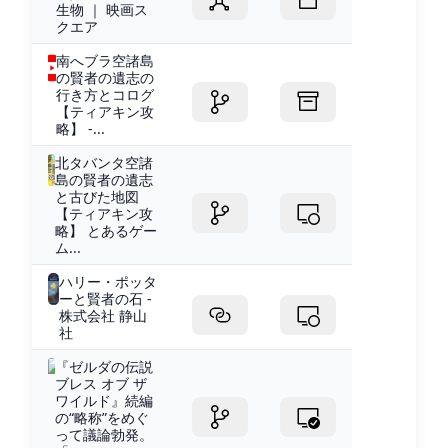
生物 ｜ 映画ス
クエア
南へブラ空諸島
の賢者の遺志の
行き方とコログ
【ティアキン攻
略】 -...
北タバンタ空諸
島の賢者の遺志
と古びた地図
【ティアキン攻
略】 とあるゲー
ム...
ハリー・ポッタ
ーと賢者の石 -
株式会社 静山
社
『ゼルダの伝説
ブレス オブ ザ
ワイルド』続編
の“略称”をめぐ
って議論勃発。