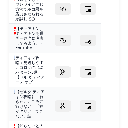
ブレワイと同じ
方法でボコ君を
脱力させられる
か試してみ...
【ティアキン】
ティアキンを世
界一適当に考察
してみよう。 -
YouTube
ティアキン攻
略：見逃しやす
いコログの出現
パターン5選
【ゼルダ ティア
ーズ オブ ...
【ゼルダ ティア
キン攻略】「行
きたいところに
行けない」「祠
がクリアーでき
ない」詰...
【知らないと大