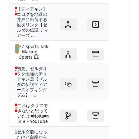
【ティアキン】
コログを地獄の
井戸に出荷する
厄災リンク【ゼ
ルダの伝説 ティ
アーズ ...
EZ Sports Talk
- Making
Sports EZ
初見、ゼルダオ
タク念願のティ
アキン⑤【ゼル
ダの伝説ティア
ーズオブキング
ダム】 -...
これはクリアで
きないと思って
いたよ■Noita■♯
３８ - YouTube
ゼルダ龍になっ
たけど白龍から