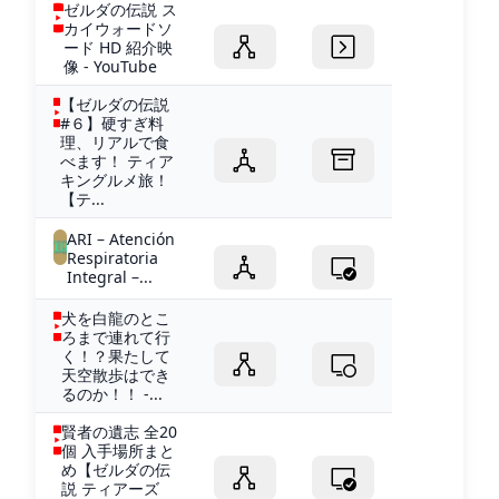
ゼルダの伝説 ス
カイウォードソ
ード HD 紹介映
像 - YouTube
【ゼルダの伝説
#６】硬すぎ料
理、リアルで食
べます！ ティア
キングルメ旅！
【テ...
ARI – Atención
Respiratoria
Integral –...
犬を白龍のとこ
ろまで連れて行
く！？果たして
天空散歩はでき
るのか！！ -...
賢者の遺志 全20
個 入手場所まと
め【ゼルダの伝
説 ティアーズ