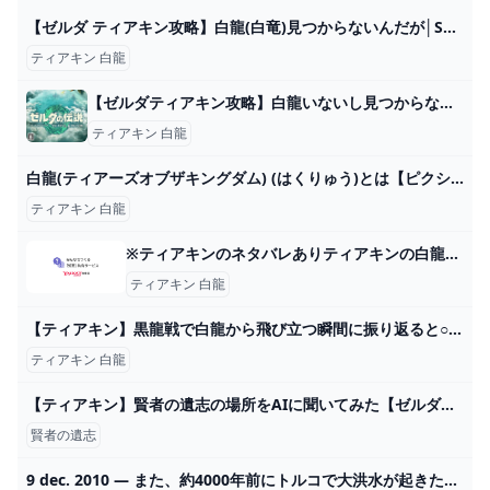
【ゼルダ ティアキン攻略】白龍(白竜)見つからないんだが│SWITCH速報
ティアキン 白龍
【ゼルダティアキン攻略】白龍いないし見つからない。一周と復活の周期。 – ゲーム攻略のかけら
ティアキン 白龍
白龍(ティアーズオブザキングダム) (はくりゅう)とは【ピクシブ百科事典】
ティアキン 白龍
※ティアキンのネタバレありティアキンの白龍はゼルダ姫だったこと... - Yahoo!知恵袋
ティアキン 白龍
【ティアキン】黒龍戦で白龍から飛び立つ瞬間に振り返ると○○らしいので見に行ってみたら...【ゼルダの伝説 ティアーズ オブ ザ キングダム / 検証】 - YouTube
ティアキン 白龍
【ティアキン】賢者の遺志の場所をAIに聞いてみた【ゼルダの伝説ティアーズオブザキングダム】 : NANDEMOAI
賢者の遺志
9 dec. 2010 — また、約4000年前にトルコで大洪水が起きたという地質学的証拠もないと付け加えている。「探検隊は私たちとはまったく別の次元で調査している。考古学、 2024