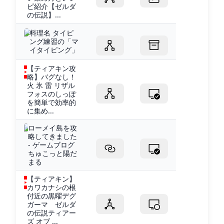
ピ紹介【ゼルダ
の伝説】...
料理名 タイピ
ング練習の「マ
イタイピング」
【ティアキン攻
略】バグなし！
火 氷 雷 リザル
フォスのしっぽ
を簡単で効率的
に集め...
ローメイ島を攻
略してきました
- ゲームブログ
ちゅこっと陽だ
まる
【ティアキン】
カワカナシの根
付近の黒曜デグ
ガーマ ゼルダ
の伝説ティアー
ズ オブ ...