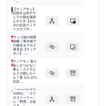
「...
【ティアキン】
目指すは井戸マ
ニアの発生場所
とやり方【ゼル
ダの伝説ティア
ーズオブザ...
ウッコ池の洞窟
攻略！寒冷地で
の秘宝＆マヨイ
発見法【ティア
キン】 -...
ティアキン 取り
返しがつかない
事も！スクラビ
ルドの隠しルー
ル７選 ゼルダの
伝説 ...
「ペーパーマリ
オRPG」「マリ
オストーリー」
に「料理」があ
りま... -...