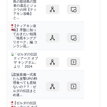
島の龍頭島の賢
者の遺志とジョ
クウの祠【ティ
アキン攻略】
と...
【ティアキン攻
略】序盤に知っ
ておきたい知識
「地底キンググ
リオーク」編 コ
ンラン花...
「ゼルダの伝説
ティアーズ オブ
ザ キングダム」
より「 2024
蛮族装備一式着
たら攻撃UPの料
理食べても意味
ないの？？ - ゼ
ルダの伝説まと
め速...
【ゼルダの伝説
ティアーズ オブ