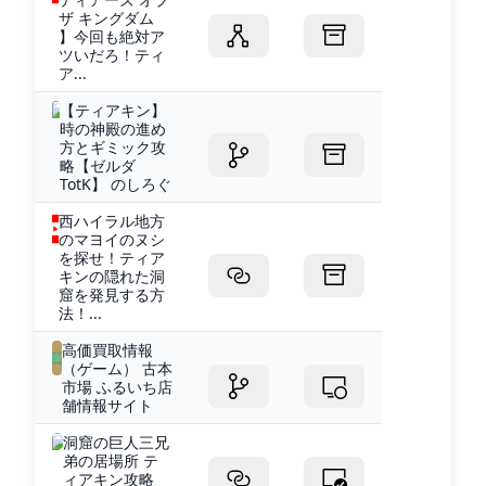
ザ キングダム
】今回も絶対ア
ツいだろ！ティ
ア...
【ティアキン】
時の神殿の進め
方とギミック攻
略【ゼルダ
TotK】 のしろぐ
西ハイラル地方
のマヨイのヌシ
を探せ！ティア
キンの隠れた洞
窟を発見する方
法！...
高価買取情報
（ゲーム） 古本
市場 ふるいち店
舗情報サイト
洞窟の巨人三兄
弟の居場所 テ
ィアキン攻略