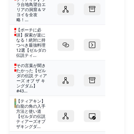
ラ台地鳥望台エ
リアの洞窟＆マ
ヨイを全攻
略！...
【ポーチに必
須】探索が楽に
なる！絶対に持
つべき最強料理
12選【ゼルダの
伝説ティ...
その言葉が聞き
たかった【ゼル
ダの伝説 ティア
ーズ オブ ザ キ
ングダム】
#43...
【ティアキン】
白龍の角の入手
方法と使い道
【ゼルダの伝説
ティアーズオブ
ザキングダ...