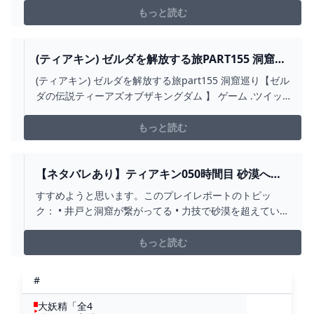
もっと読む
(ティアキン) ゼルダを解放する旅PART155 洞窟巡
り【ゼルダの伝説ティーアズオブザキングダム 】
(ティアキン) ゼルダを解放する旅part155 洞窟巡り【ゼル
- ニコニコ動画
ダの伝説ティーアズオブザキングダム 】 ゲーム .ツイッ
ター（X）→https://twitter.com/gcmVHOAlNEqUVxO
もっと読む
【ネタバレあり】ティアキン050時間目 砂漠へ行
こう 【ゲルド攻略】
すすめようと思います。このプレイレポートのトピッ
ク： • 井戸と洞窟が繋がってる • 力技で砂漠を超えていく
• ゲルド地下街 井戸と洞窟が繋がってるスナザラシかりて
スナザラシ 視界悪い 地図も砂嵐カラカラバザールカ
もっと読む
ラカラバザール暑さ対策ではちがねを購入する熱砂のは
ちがね 上でしばると涼しいという話で買うほどのもの
#
なのか井戸に入る井戸の先で「オアシスの水源」ってい
う洞窟に切り替わる塞がった岩盤を壊すといくつかの道
大妖精「全4