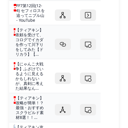
FF7第12回(12-
4) セフィロスを
追ってニブル山
- YouTube
【ティアキン】
依頼を受けて、
コログでイカダ
を作って川下り
をしてみた【ド
リカラ】【...
【にゃんこ大戦
争】ふざけてい
るように見える
かもしれない
が、真剣に考え
た結果なん...
【ティアキン】
攻略が簡単！？
最強・おすすめ
スクラビルド素
材8選！！...
【ティアキン攻