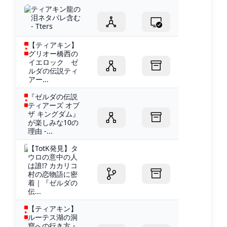
ティアキン龍の
泪ネタバレ含む
- Tters
【ティアキン】
グリオー橋西の
イエロック ゼ
ルダの伝説ティ
アー...
『ゼルダの伝説
ティアーズ オブ
ザ キングダム』
が楽しみな10の
理由 -...
【TotK発見】タ
ウロの意中の人
は誰!? カカリコ
村の恋物語に密
着｜『ゼルダの
伝...
【ティアキン】
ルーテス湖の洞
窟への行き方・