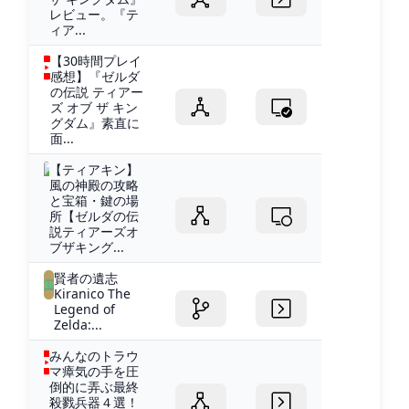
レビュー。『テ
ィア...
【30時間プレイ
感想】『ゼルダ
の伝説 ティアー
ズ オブ ザ キン
グダム』素直に
面...
【ティアキン】
風の神殿の攻略
と宝箱・鍵の場
所【ゼルダの伝
説ティアーズオ
ブザキング...
賢者の遺志
Kiranico The
Legend of
Zelda:...
みんなのトラウ
マ瘴気の手を圧
倒的に弄ぶ最終
殺戮兵器４選！