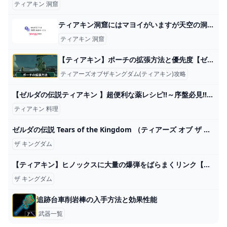
ティアキン 洞窟
ティアキン洞窟にはマヨイがいますが天空の洞窟にもいますか？ - ... - Yahoo!知恵袋
ティアキン 洞窟
【ティアキン】ポーチの拡張方法と優先度【ゼルダの伝説ティアーズオブザキングダム】
ティアーズオブザキングダム(ティアキン)攻略
【ゼルダの伝説ティアキン 】超便利な薬レシピ!!～序盤必見!!アイテム活用法！～ - YouTube
ティアキン 料理
ゼルダの伝説 Tears of the Kingdom （ティアーズ オブ ザ キングダム） Switch HAC-P-AXN7A :2818739011:ベスト電器Yahoo!店 - 通販 - Yahoo!ショッピング
ザ キングダム
【ティアキン】ヒノックスに大量の爆弾をばらまくリンク【ゼルダの伝説 ティアーズ オブ ザ キングダム】 - YouTube
ザ キングダム
追跡台車削岩棒の入手方法と効果性能
武器一覧