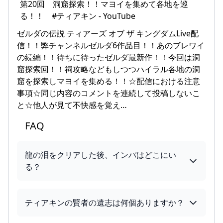
ゼルダの伝説 ティアーズ オブ ザ キングダムLive配
信！！弊チャンネルゼルダ6作品目！！あのブレワイ
の続編！！待ちに待ったゼルダ最新作！！今回は洞
窟探索回！！祠攻略などもしつつハイラル各地の洞
窟を探索しマヨイを集める！！☆配信における注意
事項☆同じ内容のコメントを連続して投稿しないこ
と☆他人が見て不快感を覚え…
FAQ
龍の泪をクリアした後、インパはどこにい
る？
ティアキンの賢者の遺志は何個ありますか？