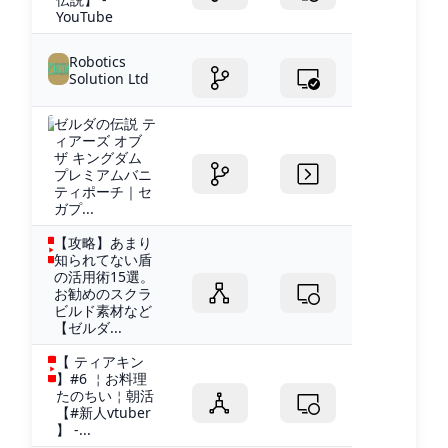
YouTube
Robotics
Solution Ltd
ゼルダの伝説 テ
ィアーズ オブ
ザ キングダム
プレミアムバニ
ティポーチ｜セ
ガプ...
【攻略】あまり
知られてない盾
の活用術15選。
お勧めのスクラ
ビルド素材など
【ゼルダ...
【 ティアキン
】#6 ￤お料理
たのちい￤朝活
【#新人vtuber
】 -...