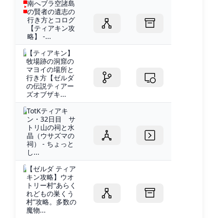
南へブラ空諸島
の賢者の遺志の
行き方とコログ
【ティアキン攻
略】 -...
【ティアキン】
牧場跡の洞窟の
マヨイの場所と
行き方【ゼルダ
の伝説ティアー
ズオブザキ...
TotKティアキ
ン・32日目 サ
トリ山の祠と水
晶（ウサズマの
祠） - ちょっと
し...
【ゼルダ ティア
キン攻略】ウオ
トリー村“あらく
れどもの巣くう
村”攻略。多数の
魔物...