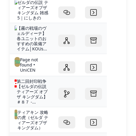
ゼルダの伝説 テ
ィアーズオブザ
キングダム 雑感
5｜にしきの
【霧の戦場のヴ
ェルディーナ】
各ユニットのお
すすめの装備ア
イテム│KOUs...
Page not
found •
UniCEN
第二回封印戦争
【ゼルダの伝説
ティアーズ オブ
ザ キングダム】
＃８７ -...
ティアキン 攻略
の虎（ゼルダ テ
ィアーズオブザ
キングダム）