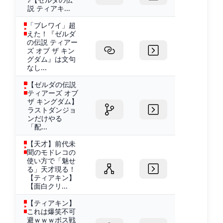
説 ティアキ...
「ブレワイ」超
えた！『ゼルダ
の伝説 ティアー
ズ オブ ザ キン
グダム』は文句
なし...
【ゼルダの伝説
ティアーズ オブ
ザ キングダム】
ラストダンジョ
ンだけやる
「配...
【天才】前代未
聞のモドレコの
使い方で「魅せ
る」天才現る！
【ティアキン】
【面白クリ...
【ティアキン】
これは爆笑不可
避ｗｗｗボス戦