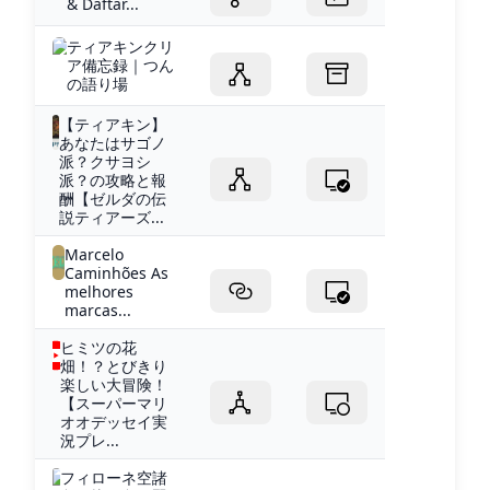
& Daftar...
ティアキンクリ
ア備忘録｜つん
の語り場
【ティアキン】
あなたはサゴノ
派？クサヨシ
派？の攻略と報
酬【ゼルダの伝
説ティアーズ...
Marcelo
Caminhões As
melhores
marcas...
ヒミツの花
畑！？とびきり
楽しい大冒険！
【スーパーマリ
オオデッセイ実
況プレ...
フィローネ空諸