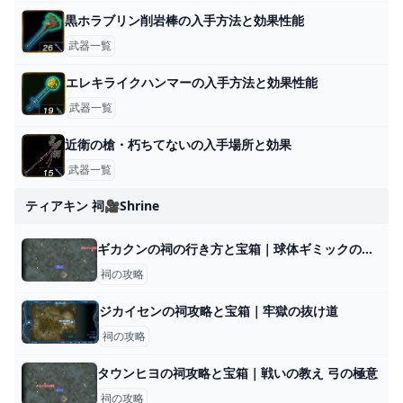
黒ホラブリン削岩棒の入手方法と効果性能
武器一覧
エレキライクハンマーの入手方法と効果性能
武器一覧
近衛の槍・朽ちてないの入手場所と効果
武器一覧
ティアキン 祠🎥shrine
ギカクンの祠の行き方と宝箱｜球体ギミックの解説
祠の攻略
ジカイセンの祠攻略と宝箱｜牢獄の抜け道
祠の攻略
タウンヒヨの祠攻略と宝箱｜戦いの教え 弓の極意
祠の攻略