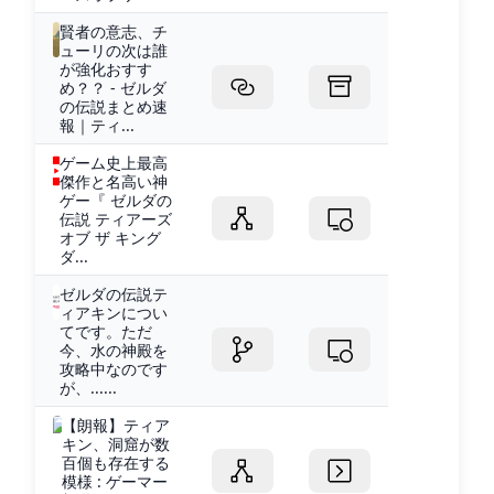
賢者の意志、チ
ューリの次は誰
が強化おすす
め？？ - ゼルダ
の伝説まとめ速
報｜ティ...
ゲーム史上最高
傑作と名高い神
ゲー『 ゼルダの
伝説 ティアーズ
オブ ザ キング
ダ...
ゼルダの伝説テ
ィアキンについ
てです。ただ
今、水の神殿を
攻略中なのです
が、......
【朗報】ティア
キン、洞窟が数
百個も存在する
模様 : ゲーマー