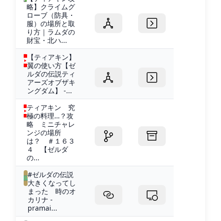
略】クライムグ
ローブ（防具・
服）の場所と取
り方｜ラムダの
財宝・北ハ...
【ティアキン】
翼の使い方【ゼ
ルダの伝説ティ
アーズオブザキ
ングダム】 -...
ティアキン 究
極の料理…？攻
略 ミニチャレ
ンジの場所
は？ ＃１６３
４ 【ゼルダ
の...
#ゼルダの伝説
大きくなってし
まった 時のオ
カリナ -
pramai...