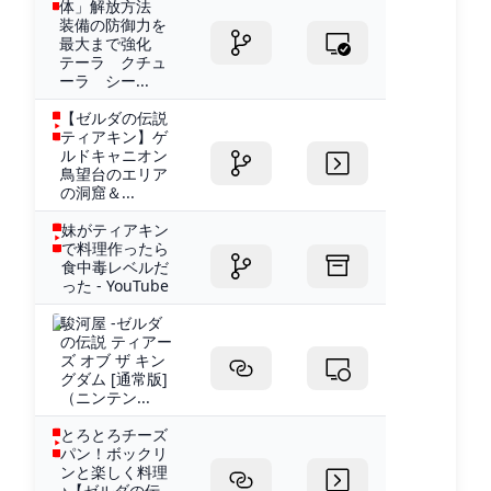
体」解放方法
に分かれた黒い岩盤を壊すとマヨイいる茶色い 岩盤を壊
装備の防御力を
すとアカリダケと宝箱が埋まっていたり先に進めたりよ
最大まで強化
く見ると水路沿いの道を先に進むとまた横穴鉱床がある
テーラ クチュ
その後、また2つに分かれた道アカリダケとアカリ花と交
ーラ シー...
渉一番奥に砂が落ちてきてるような場所上に行ってみる
【ゼルダの伝説
天井から表に出るそうすると地図がちょっと見れなくな
ティアキン】ゲ
ってるプルアパッドはどこかからの位置情報を電波とか
ルドキャニオン
鳥望台のエリア
でキャッチしているとしてどこかでその電波出してるの
の洞窟＆...
かなでもそういう仕組みだとしたら、過去に戻った場合
は動くわけないんだよね…カラカラバザールに戻るとはし
妹がティアキン
っこの方に男性たちがいるしゃべってる内容がやばい基
で料理作ったら
食中毒レベルだ
本的に自力でコミュニティ
った - YouTube
駿河屋 -ゼルダ
の伝説 ティアー
ズ オブ ザ キン
グダム [通常版]
（ニンテン...
とろとろチーズ
パン！ボックリ
ンと楽しく料理
♪【ゼルダの伝