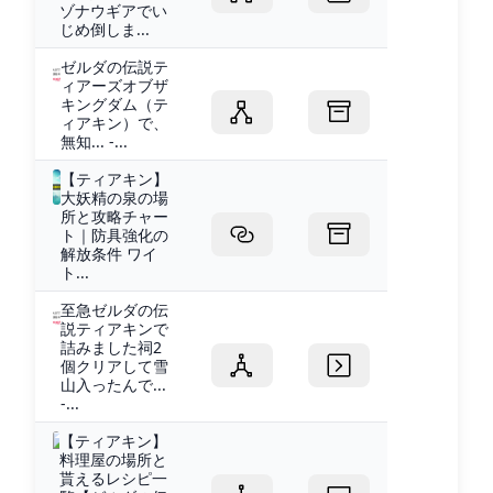
ゾナウギアでい
じめ倒しま...
ゼルダの伝説テ
ィアーズオブザ
キングダム（テ
ィアキン）で、
無知... -...
【ティアキン】
大妖精の泉の場
所と攻略チャー
ト｜防具強化の
解放条件 ワイ
ト...
至急ゼルダの伝
説ティアキンで
詰みました祠2
個クリアして雪
山入ったんで...
-...
【ティアキン】
料理屋の場所と
貰えるレシピ一