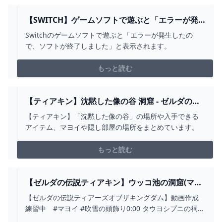
【SWITCH】ゲームソフトで遊ぶと「エラーが発
生したので、ソフトが終了しました」と表示され
Switchのゲームソフトで遊ぶと「エラーが発生したの
ます。
で、ソフトが終了しました」と表示されます。
もっと読む
【ティアキン】沈黙した像の谷 洞窟 - ゼルダの伝
説 ティアーズオブザキングダム 攻略WIKI ティア
【ティアキン】「沈黙した像の谷」の場所や入手できる
キン ： ヘイグ攻略まとめWIKI
アイテム、マヨイや隠し部屋の場所をまとめています。
もっと読む
【ゼルダの伝説ティアキン】ウッコ池の洞窟(マヨ
イ＋吹雪の頭飾り） - YOUTUBE
【ゼルダの伝説ティアーズオブザキングダム】動画作成
練習中 #マヨイ #吹雪の頭飾り0:00 タウヨシプニの祠か
ら移動0:39 マヨイ1:31 吹雪の頭飾り