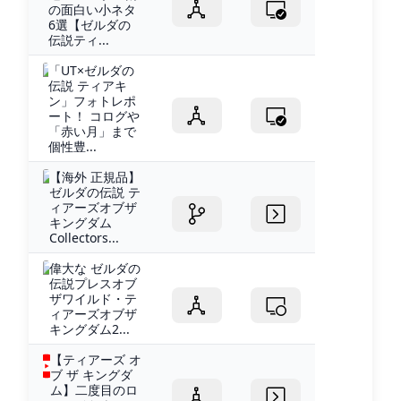
の面白い小ネタ
6選【ゼルダの
伝説ティ...
「UT×ゼルダの
伝説 ティアキ
ン」フォトレポ
ート！ コログや
「赤い月」まで
個性豊...
【海外 正規品】
ゼルダの伝説 テ
ィアーズオブザ
キングダム
Collectors...
偉大な ゼルダの
伝説プレスオブ
ザワイルド・テ
ィアーズオブザ
キングダム2...
【ティアーズ オ
ブ ザ キングダ
ム】二度目のロ