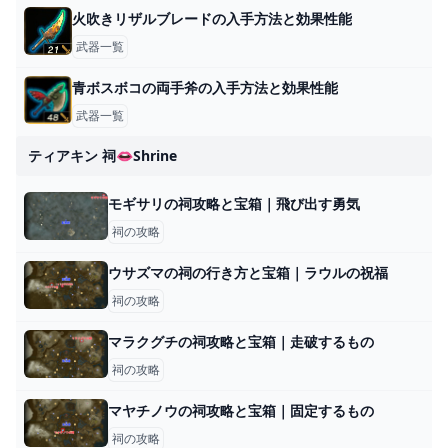
火吹きリザルブレードの入手方法と効果性能
武器一覧
青ボスボコの両手斧の入手方法と効果性能
武器一覧
ティアキン 祠👄shrine
モギサリの祠攻略と宝箱｜飛び出す勇気
祠の攻略
ウサズマの祠の行き方と宝箱｜ラウルの祝福
祠の攻略
マラクグチの祠攻略と宝箱｜走破するもの
祠の攻略
マヤチノウの祠攻略と宝箱｜固定するもの
祠の攻略