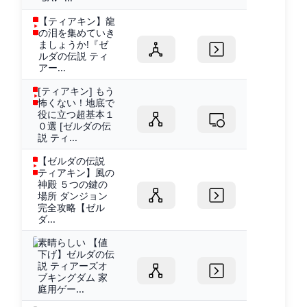
【ティアキン】龍
の泪を集めていき
ましょうか!『ゼ
ルダの伝説 ティ
アー...
[ティアキン] もう
怖くない！地底で
役に立つ超基本１
０選 [ゼルダの伝
説 ティ...
【ゼルダの伝説
ティアキン】風の
神殿 ５つの鍵の
場所 ダンジョン
完全攻略【ゼル
ダ...
素晴らしい 【値
下げ】ゼルダの伝
説 ティアーズオ
ブキングダム 家
庭用ゲー...