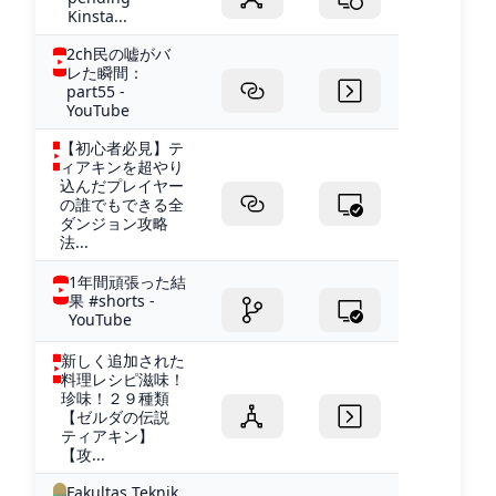
Kinsta...
2ch民の嘘がバ
レた瞬間：
part55 -
YouTube
【初心者必見】テ
ィアキンを超やり
込んだプレイヤー
の誰でもできる全
ダンジョン攻略
法...
1年間頑張った結
果 #shorts -
YouTube
新しく追加された
料理レシピ滋味！
珍味！２９種類
【ゼルダの伝説
ティアキン】
【攻...
Fakultas Teknik