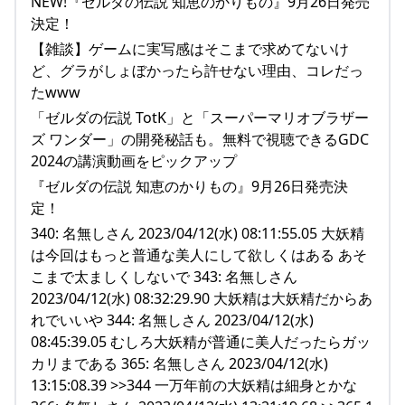
NEW!『ゼルダの伝説 知恵のかりもの』9月26日発売
決定！
【雑談】ゲームに実写感はそこまで求めてないけ
ど、グラがしょぼかったら許せない理由、コレだっ
たwww
「ゼルダの伝説 TotK」と「スーパーマリオブラザー
ズ ワンダー」の開発秘話も。無料で視聴できるGDC
2024の講演動画をピックアップ
『ゼルダの伝説 知恵のかりもの』9月26日発売決
定！
340: 名無しさん 2023/04/12(水) 08:11:55.05 大妖精
は今回はもっと普通な美人にして欲しくはある あそ
こまで太ましくしないで 343: 名無しさん
2023/04/12(水) 08:32:29.90 大妖精は大妖精だからあ
れでいいや 344: 名無しさん 2023/04/12(水)
08:45:39.05 むしろ大妖精が普通に美人だったらガッ
カリまである 365: 名無しさん 2023/04/12(水)
13:15:08.39 >>344 一万年前の大妖精は細身とかな