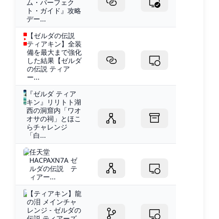
ム・パーフェク
ト・ガイド』攻略
デー...
【ゼルダの伝説
ティアキン】全装
備を最大まで強化
した結果【ゼルダ
の伝説 ティア
ー...
『ゼルダ ティア
キン』リリトト湖
西の洞窟内「ワオ
オサの祠」とほこ
らチャレンジ
「白...
任天堂
HACPAXN7A ゼ
ルダの伝説 テ
ィアー...
【ティアキン】龍
の泪 メインチャ
レンジ - ゼルダの
伝説 ティアーズ