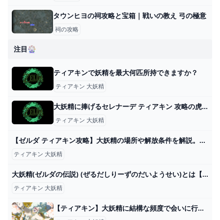
タウンヒヨの祠攻略と宝箱｜戦いの教え 弓の極意
祠の攻略
注目🎡
ティアキンで妖精を最大何匹所持できますか？
ティアキン 大妖精
大妖精に捧げるセレナーデ ティアキン 攻略の虎（ゼルダ ティアーズオブザキングダム）
ティアキン 大妖精
【ゼルダ ティアキン攻略】大妖精の場所や解放条件を解説。防具を強化しよう【ティアーズ オブ ザ キングダム】 ゲーム・エンタメ最新情報のファミ通.com
ティアキン 大妖精
大妖精(ゼルダの伝説) (ぜるだしりーずのだいようせい)とは【ピクシブ百科事典】
ティアキン 大妖精
【ティアキン】大妖精に結構な頻度で会いに行ってる？ ゼルダの伝説ティアキンまとめっち ゼルダの伝説ティアーズ オブ ザ キングダム