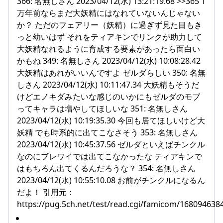
366: 名無しさん 2023/04/12(水) 13:21:19.68 >>365 1
万年前ならまだ大妖精にはなれていないんじゃない
か？ ただのフェアリー（妖精）に過ぎず見た目もき
っと幼いはず それをティアキンでリンクが助力して
大妖精なれるように育成する要素があったら面白い
かもね 349: 名無しさん 2023/04/12(水) 10:08:28.42
大妖精はあれがいいんですよ ゼルダらしい 350: 名無
しさん 2023/04/12(水) 10:11:47.34 大妖精もそうだ
けどエノキダみたいな感じのいかにもゼルダのモブ
ってキャラは増やしてほしいな 351: 名無しさん
2023/04/12(水) 10:19:35.30 今回も居てほしいけど大
妖精 でも時系的に出てこなさそう 353: 名無しさん
2023/04/12(水) 10:45:37.56 ゼルダといえばチンクル
なのにブレワイでは出てこなかったな ティアキンで
はもちろん出てくるんだろうな？ 354: 名無しさん
2023/04/12(水) 10:55:10.08 お前がチンクルになるん
だよ！ 引用元：
https://pug.5ch.net/test/read.cgi/famicom/168094638