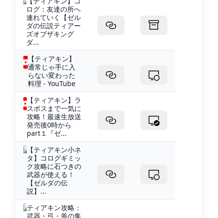
【ティアキン】コ
ログ：友達の所へ
連れていく【ゼル
ダの伝説ティアー
ズオブザキング
ダ...
【ティアキン】
通常じゃ手に入
らない変わった
料理 - YouTube
【ティアキン】ラ
スボスまで一気に
攻略！最速生放送
発売後0時から
part１『ゼ...
【ティアキン小ネ
タ】コログギミッ
ク攻略に石つきの
武器が使える！
【ゼルダの伝
説】...
ティアキン攻略：
武器・弓・斧の集