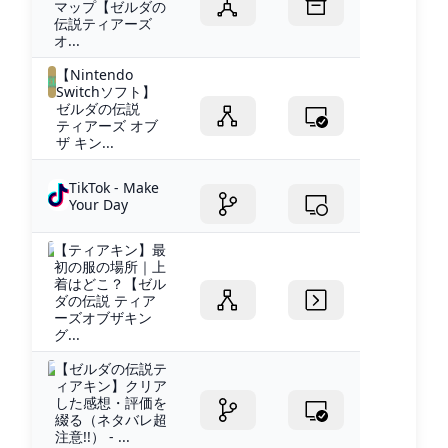
マップ【ゼルダの
伝説ティアーズ
オ...
【Nintendo
Switchソフト】
ゼルダの伝説
ティアーズ オブ
ザ キン...
TikTok - Make
Your Day
【ティアキン】最
初の服の場所｜上
着はどこ？【ゼル
ダの伝説 ティア
ーズオブザキン
グ...
【ゼルダの伝説テ
ィアキン】クリア
した感想・評価を
綴る（ネタバレ超
注意!!） - ...