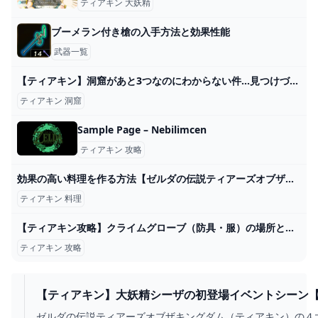
ティアキン 大妖精
ブーメラン付き槍の入手方法と効果性能
武器一覧
【ティアキン】洞窟があと3つなのにわからない件…見つけづらかった洞窟ってどこかある？【ティアーズオブザキングダム】 ゼルダの伝説ティアーズオブザキングダム(ティアキン)攻略まとめ-コログ速報
ティアキン 洞窟
Sample Page – Nebilimcen
ティアキン 攻略
効果の高い料理を作る方法【ゼルダの伝説ティアーズオブザキングダム】【ティアキン】 #shorts - YouTube
ティアキン 料理
【ティアキン攻略】クライムグローブ（防具・服）の場所と取り方｜ラムダの財宝・北ハイラル平原の洞窟【ゼルダティアーズオブザキングダム】│KOUs gameplay guide
ティアキン 攻略
【ティアキン】大妖精シーザの初登場イベントシーン
放イベント】 - YOUTUBE
ゼルダの伝説ティアーズオブザキングダム（ティアキン）の４