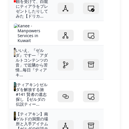
頼を受けて、白龍
にティアラをプレ
ゼントしたりして
みた【ドリカ...
Kanee -
Manpowers
Services in
Kuwait
いいえ、『ゼル
ダ』です―「アダ
ルトコンテンツの
音」で近隣から苦
情…毎日『ティア
キ...
(ティアキン) ゼル
ダを解放する旅
#141 賢者の遺志
探し 【ゼルダの
伝説ティー...
【ティアキン】︎南
ゲルドの洞窟の場
所と入手アイテム
【ゼルダの伝説テ