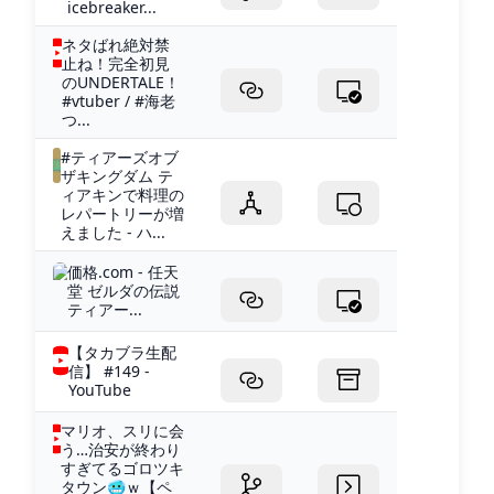
icebreaker...
ネタばれ絶対禁
止ね！完全初見
のUNDERTALE！
#vtuber / #海老
つ...
#ティアーズオブ
ザキングダム テ
ィアキンで料理の
レパートリーが増
えました - ハ...
価格.com - 任天
堂 ゼルダの伝説
ティアー...
【タカブラ生配
信】 #149 -
YouTube
マリオ、スリに会
う…治安が終わり
すぎてるゴロツキ
タウン🥶ｗ【ペ