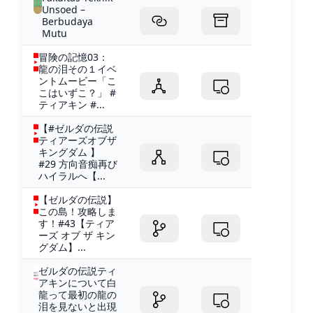
Unsoed –
Berbudaya
Mutu
冒険の記憶03：
龍の泪その１イベ
ントムービー「こ
こはいずこ？」 #
ティアキン #...
【#ゼルダの伝説
ティアーズオブザ
キングダム 】
#29 方向音痴再び
ハイラルへ【...
【ゼルダの伝説】
この島！攻略しま
す！#43【ティア
ーズ オブ ザ キン
グダム】...
ゼルダの伝説ティ
アキンについて白
龍って最初の龍の
泪を見ないと出現