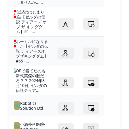
しませんか......
伝説のはじまり
🦾【ゼルダの伝
説 ティアーズ オ
ブ ザ キングダ
ム】#1 -...
ボーカルになりま
した【ゼルダの伝
説 ティアーズオ
ブザキングダム】
#65 -...
OPで着てたのも
新式英傑の服だ
ろ？？ 2024年8
月10日; ゼルダの
伝説ティア...
Robotics
Solution Ltd
小酒外科医院-