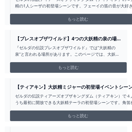
精の1人シーザの初登場シーンです。フェーイの笛の音が大好
大妖精です！チャンネル登録：
https://www.youtube.com/channel/UCbt51t5jzawqyVm0JdA
もっと読む
ブログ：https://enotakagame.inf...
【ブレスオブザワイルド】4つの大妖精の泉の場所
まとめ！出来る事や違いは？ - テラのゲーム日記
『ゼルダの伝説ブレスオブザワイルド』では”大妖精の
泉”と言われる場所があります。このページでは、大妖精
の泉の場所について解説していきます。また、大妖精の
泉で出来ることについても触れていきます。
もっと読む
【ティアキン】大妖精ミジャーの初登場イベントシー
【開放イベント】 - YOUTUBE
ゼルダの伝説ティアーズオブザキングダム（ティアキン）で４
うち最初に開放できる大妖精テーラの初登場シーンです。角笛
ユーフォルの音色が好きな大妖精です！チャンネル登録：
https://www.youtube.com/channel/UCbt51t5jzawqyVm0JdA
もっと読む
ブログ：https://eno...