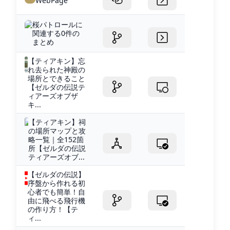
WebPage
桜パトロールに
関連する0件の
まとめ
【ティアキン】忘
れ去られた神殿の
場所とできること
【ゼルダの伝説テ
ィアーズオブザ
キ...
【ティアキン】祠
の場所マップと攻
略一覧｜全152箇
所【ゼルダの伝説
ティアーズオブ...
【ゼルダの伝説】
序盤から作れる初
心者でも簡単！自
由に飛べる飛行機
の作り方！【テ
ィ...