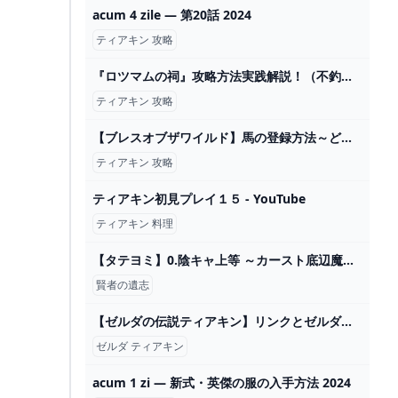
acum 4 zile — 第20話 2024
ティアキン 攻略
『ロツマムの祠』攻略方法実践解説！（不釣り合いな関係）【ゼルダの伝説 ティアーズ オブ ザ キングダム 】 - YouTube
ティアキン 攻略
【ブレスオブザワイルド】馬の登録方法～どこでも自由に呼び出せるようにしよう～【ゼルダ攻略ブログ】. 馬宿. ゼルダの伝説ブレスオブザワイルド. 2024
ティアキン 攻略
ティアキン初見プレイ１５ - YouTube
ティアキン 料理
【タテヨミ】0.陰キャ上等 ～カースト底辺魔王、リア充勇者をぶっ潰す～ （Piro 他 weavin） 無料試し読みならドコモの漫画・電子書籍ストアdブック
賢者の遺志
【ゼルダの伝説ティアキン】リンクとゼルダって同棲してるっぽいけどベッド1つしか無くね…？を見たネットの反応集ｗｗｗ【ゼルダの伝説ティアーズオブザキングダム】 - YouTube
ゼルダ ティアキン
acum 1 zi — 新式・英傑の服の入手方法 2024