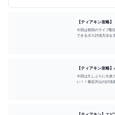
【ティアキン攻略】
ィアーズオブザキングダ
今回は前回のライブ配
できるボス討伐方法を
https://m.youtube.com
【ティアキン攻略】
ダム】 - YOUTUBE
今回は久しぶりに火炎
い！！最近沢山の討伐
な倒し方を知りたいなど
【ティアキン】エピソ