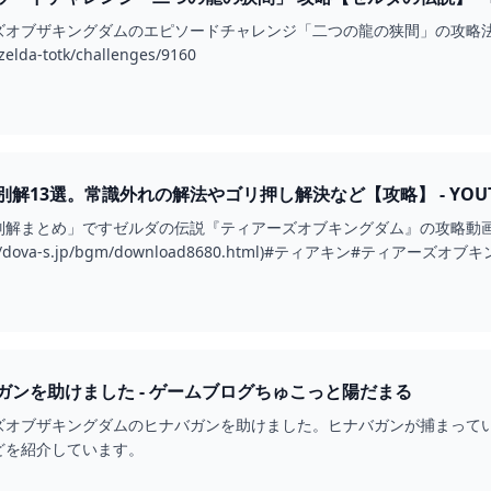
ズオブザキングダムのエピソードチャレンジ「二つの龍の狭間」の攻略
zelda-totk/challenges/9160
解13選。常識外れの解法やゴリ押し解決など【攻略】 - YOUT
解まとめ」ですゼルダの伝説『ティアーズオブキングダム』の攻略動画をあげて
//dova-s.jp/bgm/download8680.html)#ティアキン#ティアー
ガンを助けました - ゲームブログちゅこっと陽だまる
ズオブザキングダムのヒナバガンを助けました。ヒナバガンが捕まって
どを紹介しています。