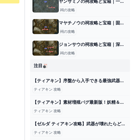
ヤンサミノの祠攻略と宝箱｜一身の戦い 重力
祠の攻略
マヤチノウの祠攻略と宝箱｜固定するもの
祠の攻略
ジョンサウの祠攻略と宝箱｜深く 強く
祠の攻略
注目🎳
【ティアキン】序盤から入手できる最強武器！！【ゼルダの伝説 ティアーズ オブ ザ キングダム】 - YouTube
ティアキン 攻略
【ティアキン】素材増殖バグ最新版！妖精＆生き物も超簡単に増やせる！完全上位互換！【ゼルダの伝説ティアーズオブザキングダム】 - YouTube
ティアキン 攻略
【ゼルダ ティアキン攻略】武器が壊れたらどうすればいい？ 対策を解説【ティアーズ オブ ザ キングダム】 ゲーム・エンタメ最新情報のファミ通.com
ティアキン 攻略