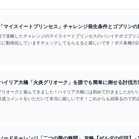
「マイスイートプリンセス」チャレンジ発生条件とゴブリンの
ム】 - YOUTUBE
信で攻略したチャレンジのマイスイートプリンセスのパンイチボゴブリ
主に動画化していますチェックしてもらえると嬉しいです！ボス各種の
/pla...
ハイリア大橋「火炎グリオーク」を誰でも簡単に倒せる討伐方
グリオークと遊んできました！ハイリア大橋には初めて行きましたがい
達成コメントをいただいて本当に嬉しいです！これからも頑張るので沢
コメント頂け...
ードチャレンジ「二つの龍の狭間」 攻略【ゼルダの伝説】 - Y