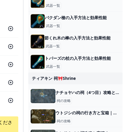
武器一覧
バクダン槍の入手方法と効果性能
武器一覧
節くれ木の棒の入手方法と効果性能
武器一覧
トパーズの杖の入手方法と効果性能
武器一覧
ティアキン 祠🎀shrine
ナチョヤハの祠（4つ目）攻略と行き方｜戻る力
祠の攻略
ウトジシの祠の行き方と宝箱｜ラウルの祝福
祠の攻略
くださ