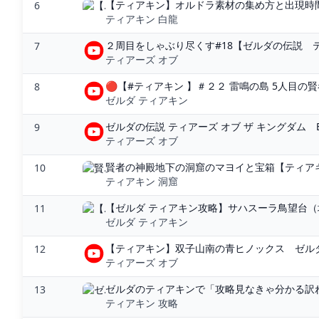
【ティアキン】オルドラ素材の集め方と出現時間
6
ティアキン 白龍
２周目をしゃぶり尽くす#18【ゼルダの伝説 ティ
7
ティアーズ オブ
🔴【#ティアキン 】＃２２ 雷鳴の島 5人目の賢
8
ゼルダ ティアキン
ゼルダの伝説 ティアーズ オブ ザ キングダム BGM
9
ティアーズ オブ
賢者の神殿地下の洞窟のマヨイと宝箱【ティアキン
10
ティアキン 洞窟
【ゼルダ ティアキン攻略】サハスーラ鳥望台（塔
11
ゼルダ ティアキン
【ティアキン】双子山南の青ヒノックス ゼルダの
12
ティアーズ オブ
ゼルダのティアキンで「攻略見なきゃ分かる訳ねぇ
13
ティアキン 攻略