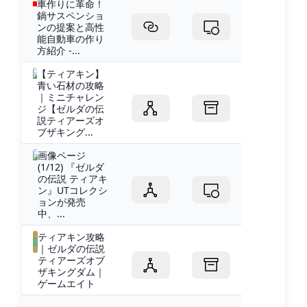
車作りに革命！
鍋サスペンショ
ンの提案と高性
能自動車の作り
方紹介 -...
【ティアキン】
青い石材の攻略
｜ミニチャレン
ジ【ゼルダの伝
説ティアーズオ
ブザキング...
画像ページ
(1/12) 『ゼルダ
の伝説 ティアキ
ン』UTコレクシ
ョンが発売
中、...
ティアキン攻略
｜ゼルダの伝説
ティアーズオブ
ザキングダム｜
ゲームエイト