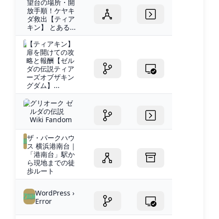
望台の場所・開
放手順！ケヤキ
ダ救出【ティア
キン】 とある...
【ティアキン】
扉を開けての攻
略と報酬【ゼル
ダの伝説ティア
ーズオブザキン
グダム】...
グリオーク ゼ
ルダの伝説
Wiki Fandom
ザ・パークハウ
ス 横浜港南台｜
「港南台」駅か
ら現地までの徒
歩ルート
WordPress ›
Error