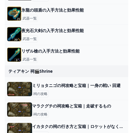
氷龍の頭盾の入手方法と効果性能
武器一覧
夜光石大剣の入手方法と効果性能
武器一覧
リザル槍の入手方法と効果性能
武器一覧
ティアキン 祠🎬shrine
ミリョタニゴの祠攻略と宝箱｜一身の戦い 回避
祠の攻略
マラクグチの祠攻略と宝箱｜走破するもの
祠の攻略
イカタクの祠の行き方と宝箱｜ロケットがなくなったら？