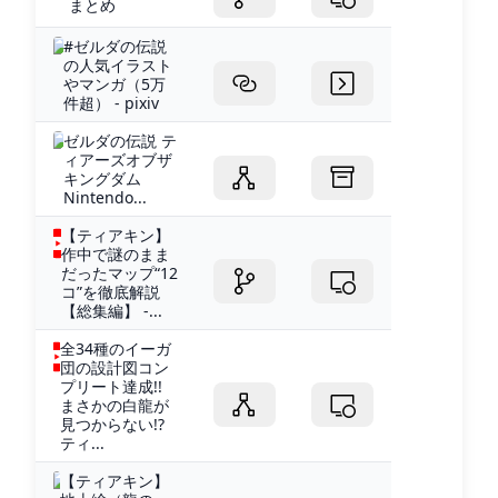
まとめ
#ゼルダの伝説
の人気イラスト
やマンガ（5万
件超） - pixiv
ゼルダの伝説 テ
ィアーズオブザ
キングダム
Nintendo...
【ティアキン】
作中で謎のまま
だったマップ“12
コ”を徹底解説
【総集編】 -...
全34種のイーガ
団の設計図コン
プリート達成!!
まさかの白龍が
見つからない!?
ティ...
【ティアキン】