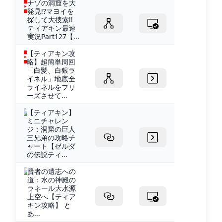
ナゾの洞窟を大
発見!?マヨイを
探して大捜索!!
ティアキン最速
実況Part127【...
【ティアキン攻
略】超簡単周回
「白髪、白銀ラ
イネル」地底全
ライネルをフリ
ーズさせて...
【ティアキン】
ミニチャレン
ジ：洞窟の巨人
三兄弟の攻略チ
ャート【ゼルダ
の伝説ティ...
賢者の遺志への
道：水の神殿の
ラネール大水源
上空へ【ティア
キン攻略】 と
あ...