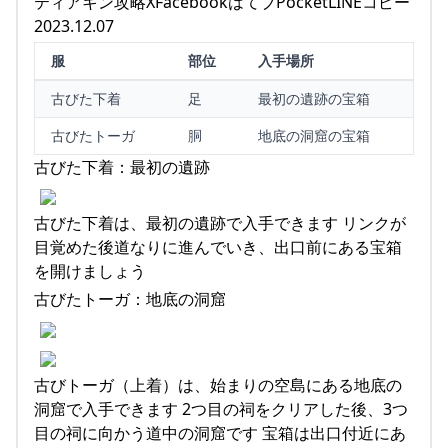
ティアキン攻略XFacebookはてブPocketLINEコピー
2023.12.07
服
部位
入手場所
古びた下着
足
最初の遺跡の宝箱
古びたトーガ
胴
地底の洞窟の宝箱
古びた下着：最初の遺跡
古びた下着は、最初の遺跡で入手できます リンクが
目覚めた後道なりに進んでいき、出口前にある宝箱
を開けましょう
古びたトーガ：地底の洞窟
古びトーガ（上着）は、始まりの空島にある地底の
洞窟で入手できます 2つ目の祠をクリアした後、3つ
目の祠に向かう道中の洞窟です 宝箱は出口付近にあ