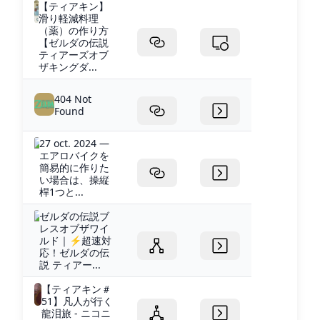
【ティアキン】
滑り軽減料理
（薬）の作り方
【ゼルダの伝説
ティアーズオブ
ザキングダ...
404 Not
Found
27 oct. 2024 —
エアロバイクを
簡易的に作りた
い場合は、操縦
桿1つと...
ゼルダの伝説ブ
レスオブザワイ
ルド｜ ⚡️超速対
応！ゼルダの伝
説 ティアー...
【ティアキン＃
51】凡人が行く
龍泪旅 - ニコニ