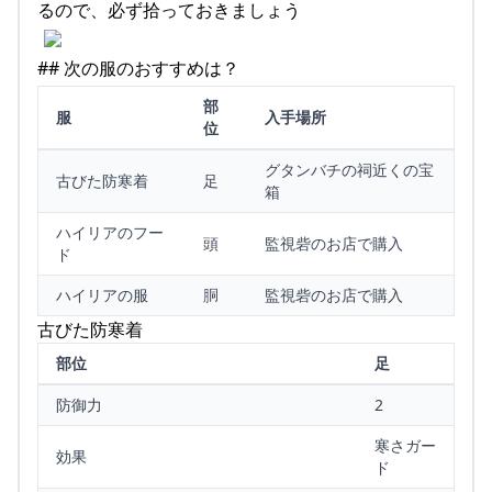
るので、必ず拾っておきましょう
## 次の服のおすすめは？
部
服
入手場所
位
グタンバチの祠近くの宝
古びた防寒着
足
箱
ハイリアのフー
頭
監視砦のお店で購入
ド
ハイリアの服
胴
監視砦のお店で購入
古びた防寒着
部位
足
防御力
2
寒さガー
効果
ド