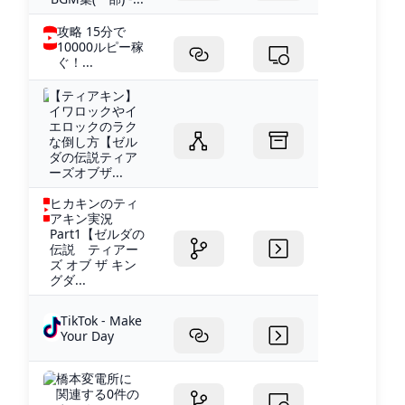
攻略 15分で
10000ルピー稼
ぐ！...
【ティアキン】
イワロックやイ
エロックのラク
な倒し方【ゼル
ダの伝説ティア
ーズオブザ...
ヒカキンのティ
アキン実況
Part1【ゼルダの
伝説 ティアー
ズ オブ ザ キン
グダ...
TikTok - Make
Your Day
橋本変電所に
関連する0件の