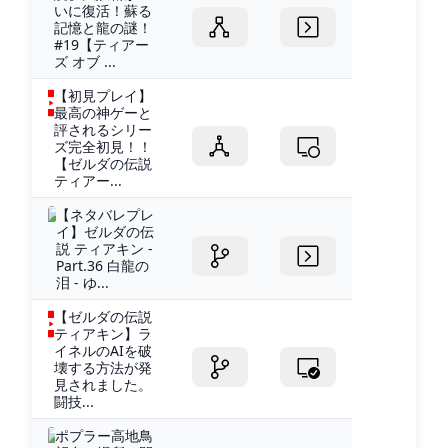
いに復活！蘇る
記憶と龍の謎！
#19【ティアー
ズ オブ ...
【初見プレイ】
最高の神ゲーと
評されるシリー
ズ完全初見！！
【ゼルダの伝説
ティアー...
【ネタバレプレ
イ】ゼルダの伝
説 ティアキン -
Part.36 白龍の
泪 - ゆ...
【ゼルダの伝説
ティアキン】ラ
イネルのAIを破
壊する方法が発
見されました。
闘技...
ポプラー高地鳥