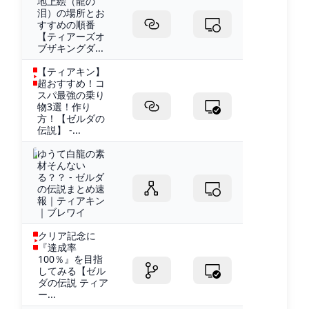
地上絵（龍の
泪）の場所とお
すすめの順番
【ティアーズオ
ブザキングダ...
【ティアキン】
超おすすめ！コ
スパ最強の乗り
物3選！作り
方！【ゼルダの
伝説】 -...
ゆうて白龍の素
材そんない
る？？ - ゼルダ
の伝説まとめ速
報｜ティアキン
｜ブレワイ
クリア記念に
『達成率
100％』を目指
してみる【ゼル
ダの伝説 ティア
ー...