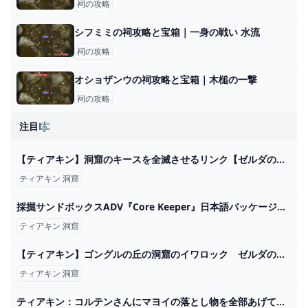
祠の攻略
シフミミの祠攻略と宝箱｜一身の戦い 水流
祠の攻略
オショザンウの祠攻略と宝箱｜木槌の一撃
祠の攻略
注目🎼
【ティアキン】洞窟のキースを全滅させるリンク【ゼルダの伝説 ティアーズ オブ ザ キングダム】 - YouTube
ティアキン 洞窟
採掘サンドボックスADV『Core Keeper』日本語パッケージ版2024年夏発売―PS4/PS5/スイッチ向けに Game*Spark - 国内・海外ゲーム情報サイト
ティアキン 洞窟
【ティアキン】ゴングルの丘の洞窟のイワロック ゼルダの伝説ティアーズ オブザキングダム #ゼルダの伝説 #ティアキン #zelda - YouTube
ティアキン 洞窟
ティアキン：コルテンさんにマヨイの落とし物を全部あげてみた＆その後を考察【ゼルダ ティアーズ オブ ザ キングダム日記＃68】 - 電撃オンライン