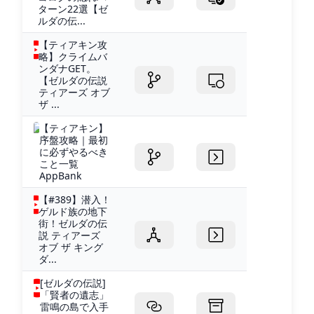
ターン22選【ゼ
ルダの伝...
【ティアキン攻
略】クライムバ
ンダナGET。
【ゼルダの伝説
ティアーズ オブ
ザ ...
【ティアキン】
序盤攻略｜最初
に必ずやるべき
こと一覧
AppBank
【#389】潜入！
ゲルド族の地下
街！ゼルダの伝
説 ティアーズ
オブ ザ キング
ダ...
[ゼルダの伝説]
「賢者の遺志」
雷鳴の島で入手