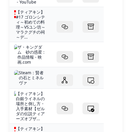
- YouTube
【ティアキン】
#17 ゴロンシテ
ィ～初めての料
理～VSユン坊～
マラクグチの祠
～デ...
ザ・キングダ
ム 砂の惑星 :
作品情報 - 映
画.com
Steam：賢者
の石とミネル
ヴァ
【ティアキン】
白銀ライネルの
場所と倒し方・
入手素材【ゼル
ダの伝説ティア
ーズオブザ...
【ティアキン】