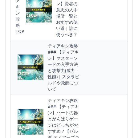
ア
ン】賢者の
キ
意志の入手
ン
場所一覧と
攻
おすすめ使
略
い道｜誰に
TOP
使うべき？
ティアキン攻略
### 【ティアキ
ン】マスターソ
ードの入手方法
と攻撃力(威力・
性能)｜スクラビ
ルドや覚醒につ
いて
ティアキン攻略
### 【ティアキ
ン】ハートの器
とがんばりゲー
ジはどっちがお
すすめ？【ゼル
ダ ティアーズキ