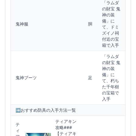
「ラムダ
の財宝 鬼
神の装
備」に
鬼神服
胴
て、ドミ
ズイノ祠
付近の宝
箱で入手
「ラムダ
の財宝 鬼
神の装
備」に
鬼神ブーツ
足
て、朽ち
た千年樹
の宝箱で
入手
➡︎おすすめ防具の入手方法一覧
ティアキン
テ
攻略###
ィ
【ティアキ