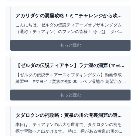
アカリダケの洞窟攻略！ミニチャレンジから吹雪
の服やマヨイ【ティアキン】 とあるゲームブログ
こんにちは、ゼルダの伝説ティアーズオブザキングダム
の軌跡
（通称：ティアキン）のファンの皆様！ 今回は、タバン
タ辺境にあるアカリダケの洞窟を徹底解説します。 この
地域は多くの冒険者にとって未知の領域であり、興味深
もっと読む
い場所です。 洞窟の奥には、秘宝「吹
【ゼルダの伝説ティアキン】ラナ湖の洞窟 (マヨ
イ） - YOUTUBE
【ゼルダの伝説ティアーズオブザキングダム】動画作成
練習中 #マヨイ #蛮族の兜0:00 ラベラ湿地帯 鳥望台か
ら移動0:58 ほこらチャレンジ1:46 マヨイ
もっと読む
タダロクンの祠攻略：黄泉の川の滝裏洞窟の謎と
マヨイ【ティアキン】 とあるゲームブログの軌跡
本日は、ティアキンの広大な世界で、タダロクンの祠を
探す冒険へと出かけます。 特に、祠がある黄泉の川の滝