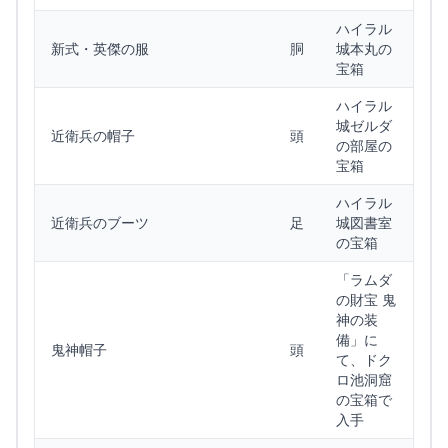
ハイラル
新式・英傑の服
胴
城本丸の
宝箱
ハイラル
城ゼルダ
近衛兵の帽子
頭
の部屋の
宝箱
ハイラル
近衛兵のブーツ
足
城図書室
の宝箱
「ラムダ
の財宝 鬼
神の装
備」に
鬼神帽子
頭
て、ドク
ロ池洞窟
の宝箱で
入手