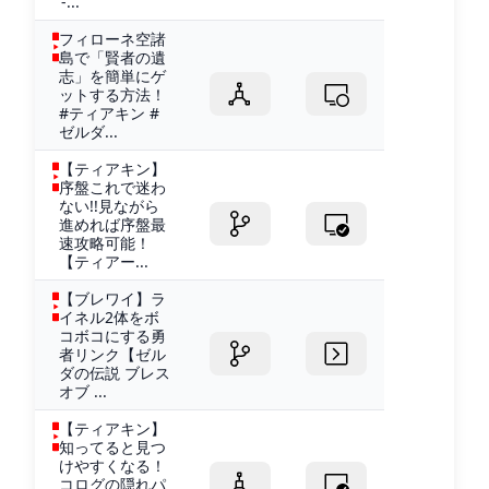
-...
フィローネ空諸
島で「賢者の遺
志」を簡単にゲ
ットする方法！
#ティアキン #
ゼルダ...
【ティアキン】
序盤これで迷わ
ない!!見ながら
進めれば序盤最
速攻略可能！
【ティアー...
【ブレワイ】ラ
イネル2体をボ
コボコにする勇
者リンク【ゼル
ダの伝説 ブレス
オブ ...
【ティアキン】
知ってると見つ
けやすくなる！
コログの隠れパ