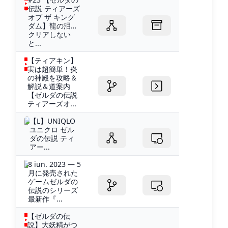
伝説 ティアーズ
オブ ザ キング
ダム】龍の泪…
クリアしない
と...
【ティアキン】
実は超簡単！炎
の神殿を攻略＆
解説＆道案内
【ゼルダの伝説
ティアーズオ...
【L】UNIQLO
ユニクロ ゼル
ダの伝説 ティ
アー...
8 iun. 2023 — 5
月に発売された
ゲームゼルダの
伝説のシリーズ
最新作『...
【ゼルダの伝
説】大妖精がつ