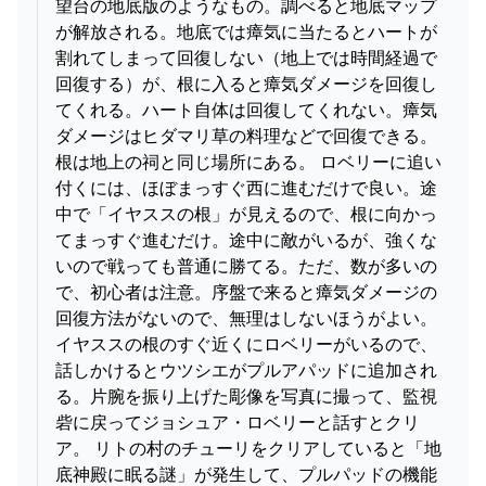
望台の地底版のようなもの。調べると地底マップ
が解放される。地底では瘴気に当たるとハートが
割れてしまって回復しない（地上では時間経過で
回復する）が、根に入ると瘴気ダメージを回復し
てくれる。ハート自体は回復してくれない。瘴気
ダメージはヒダマリ草の料理などで回復できる。
根は地上の祠と同じ場所にある。 ロベリーに追い
付くには、ほぼまっすぐ西に進むだけで良い。途
中で「イヤススの根」が見えるので、根に向かっ
てまっすぐ進むだけ。途中に敵がいるが、強くな
いので戦っても普通に勝てる。ただ、数が多いの
で、初心者は注意。序盤で来ると瘴気ダメージの
回復方法がないので、無理はしないほうがよい。
イヤススの根のすぐ近くにロベリーがいるので、
話しかけるとウツシエがプルアパッドに追加され
る。片腕を振り上げた彫像を写真に撮って、監視
砦に戻ってジョシュア・ロベリーと話すとクリ
ア。 リトの村のチューリをクリアしていると「地
底神殿に眠る謎」が発生して、プルパッドの機能