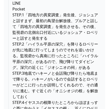
LINE
Pocket
STEP.1「四地方の異変調査」発生後、ジョシュア
と話すまず、最初の鳥望台解放後、プルアと話し
て「四地方の異変調査」を発生させる。その後、
監視砦の北側出口付近にいるジョシュア・ロベリ
ーと話すと発生する
STEP.2「ハイラル平原の深穴」を降りるロベリー
が先に地底に行ってしまうのでそれを追いかけ
る。監視砦から真南に行ったところに「ハイラル
平原の深穴」があるので、飛び降りてダイビン
グ。深穴の近くに「ジオシニオの祠」がある
STEP.3地底でハキーノと会話飛び降りたら地底ま
で降りる。ハキーノがいるので会話するとロベリ
ーがどこに行ったか説明してくれるので、その通
りに進む。すぐ近くの「オニシオジの根」を解放
しておく
STEP.4イヤススの根降りたところからほぼまっす
ぐ西に向かうと「イヤススの根」。近くにロベリ