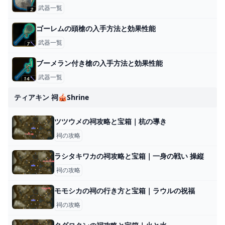
武器一覧
ゴーレムの頭槍の入手方法と効果性能
武器一覧
ブーメラン付き槍の入手方法と効果性能
武器一覧
ティアキン 祠🎪shrine
ツツウメの祠攻略と宝箱｜杭の導き
祠の攻略
ラシタキワカの祠攻略と宝箱｜一身の戦い 操縦
祠の攻略
モモシカの祠の行き方と宝箱｜ラウルの祝福
祠の攻略