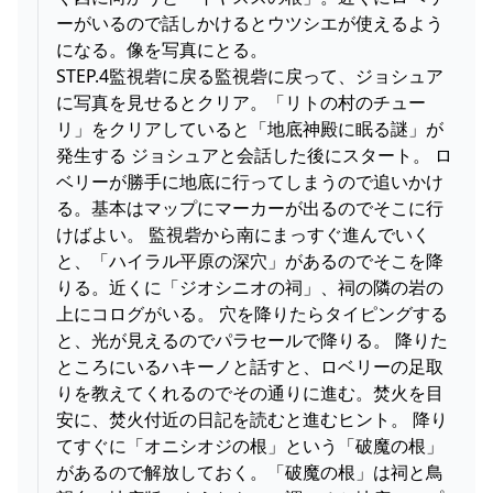
ーがいるので話しかけるとウツシエが使えるよう
になる。像を写真にとる。
STEP.4監視砦に戻る監視砦に戻って、ジョシュア
に写真を見せるとクリア。「リトの村のチュー
リ」をクリアしていると「地底神殿に眠る謎」が
発生する ジョシュアと会話した後にスタート。 ロ
ベリーが勝手に地底に行ってしまうので追いかけ
る。基本はマップにマーカーが出るのでそこに行
けばよい。 監視砦から南にまっすぐ進んでいく
と、「ハイラル平原の深穴」があるのでそこを降
りる。近くに「ジオシニオの祠」、祠の隣の岩の
上にコログがいる。 穴を降りたらタイピングする
と、光が見えるのでパラセールで降りる。 降りた
ところにいるハキーノと話すと、ロベリーの足取
りを教えてくれるのでその通りに進む。焚火を目
安に、焚火付近の日記を読むと進むヒント。 降り
てすぐに「オニシオジの根」という「破魔の根」
があるので解放しておく。「破魔の根」は祠と鳥