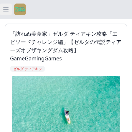
Open main menu
ティアキン
「訪れぬ美食家」ゼルダ ティアキン攻略「エ
ティアキン 祠
ピソードチャレンジ編」【ゼルダの伝説ティア
ーズオブザキングダム攻略】
ティアキン 武器
GameGamingGames
ゼルダ ティアキン
ティアキン 攻略