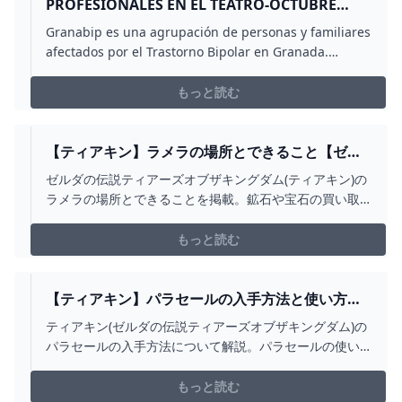
PROFESIONALES EN EL TEATRO-OCTUBRE
2014
Granabip es una agrupación de personas y familiares
afectados por el Trastorno Bipolar en Granada.
Talleres Charlas Exposiciones Noticias y Artículos
sobre el Trastorno Bipolar
もっと読む
【ティアキン】ラメラの場所とできること【ゼル
ダの伝説ティアーズオブザキングダム】 - アルテ
ゼルダの伝説ティアーズオブザキングダム(ティアキン)の
マ
ラメラの場所とできることを掲載。鉱石や宝石の買い取
り、ミニチャレンジ「コハク買い取ります」などについ
て記載しているので、ラメラがどこか分からない時に参
もっと読む
考にしてください。
【ティアキン】パラセールの入手方法と使い方｜3
章で解放【ゼルダの伝説ティアーズオブザキング
ティアキン(ゼルダの伝説ティアーズオブザキングダム)の
ダム】 - アルテマ
パラセールの入手方法について解説。パラセールの使い
方についても記載しているので、参考にしてください。
もっと読む