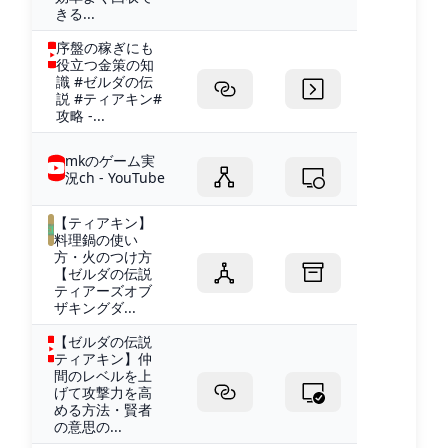
きる...
序盤の稼ぎにも
役立つ金策の知
識 #ゼルダの伝
説 #ティアキン#
攻略 -...
mkのゲーム実
況ch - YouTube
【ティアキン】
料理鍋の使い
方・火のつけ方
【ゼルダの伝説
ティアーズオブ
ザキングダ...
【ゼルダの伝説
ティアキン】仲
間のレベルを上
げて攻撃力を高
める方法・賢者
の意思の...