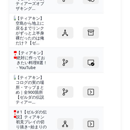
ティアーズオブ
ザキング...
【ティアキン】
空島から地上に
戻るまでリンク
がずっと上半身
裸だったのは俺
だけ？【ゼ...
【ティアキン】
絶対に作ってお
きたい料理8選！
- YouTube
【ティアキン】
コログの実の場
所・マップまと
め｜全900箇所
【ゼルダの伝説
ティアー...
＃1【ゼルダの伝
説】ティアキン
初見プレイの切
り抜き~始まりの