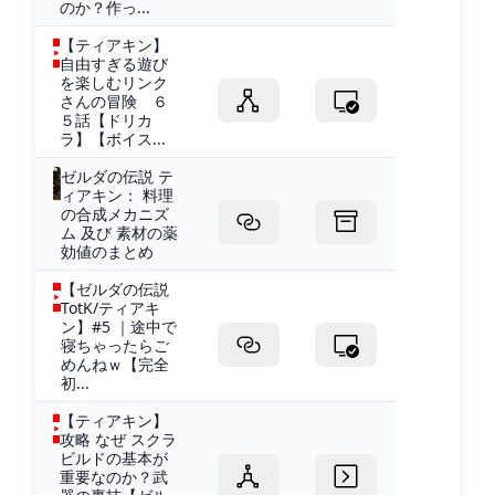
のか？作っ...
【ティアキン】
自由すぎる遊び
を楽しむリンク
さんの冒険 ６
５話【ドリカ
ラ】【ボイス...
ゼルダの伝説 テ
ィアキン： 料理
の合成メカニズ
ム 及び 素材の薬
効値のまとめ
【ゼルダの伝説
TotK/ティアキ
ン】#5 ｜途中で
寝ちゃったらご
めんねｗ【完全
初...
【ティアキン】
攻略 なぜ スクラ
ビルドの基本が
重要なのか？武