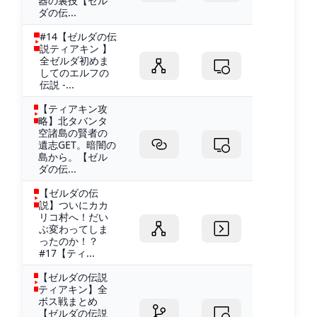
器の裏技【ゼル
ダの伝...
#14【ゼルダの伝
説ティアキン 】
全ゼルダ初めま
してのエルフの
伝説 -...
【ティアキン攻
略】北タバンタ
空諸島の賢者の
遺志GET。暗闇の
島から。【ゼル
ダの伝...
【ゼルダの伝
説】ついにカカ
リコ村へ！だい
ぶ変わってしま
ったのか！？
#17【ティ...
【ゼルダの伝説
ティアキン】全
ボス戦まとめ
【ゼルダの伝説