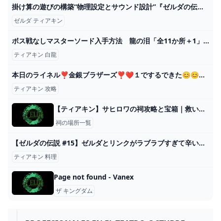
掛け算の遊びの構築“物理設定とサウンド設計”『ゼルダの伝説 ティアーズ オブ ザ キングダム』GDC講演映像が公開 – Nintendo DREAM WEB
ゼルダ ティアキン
ボス戦なしマスターソード入手方法 龍の泪「全11か所＋1」 インパと地上絵 地上絵の場所 龍の泪の場所 ファントムガノンと戦わない 攻略 ゼルダの伝説 ティアーズ オブ ザ キングダム ティアキン㊳ - YouTube
ティアキン 白龍
本日のライネル❣金銀ブラザーズ❣❤１でするできた😊😊😊😊😊😊😊😊 #Shorts #ゼルダの伝説 #ティアーズオブザキングダム #totk #ライネル #zelda #ブレスオブザワイルド #botw - YouTube
ティアキン 攻略
【ティアキン】サヒロワの祠攻略と宝箱｜救いは天にあり【ゼルダの伝説ティアーズオブザキングダム】
祠の場所一覧
【ゼルダの伝説 #15】ゼルダとリンクがラブラブすぎて辛い！ ティアキングルメ旅！【ティアキン】【ゆっくり実況】 - YouTube
ティアキン 料理
Page not found - Vanex
ザ キングダム