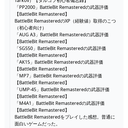
Tarkov）【タルコフ初心者備忘録】
「PP2000」BattleBit Remasteredの武器評価
【BattleBit Remastered】
BattleBit RemasteredのXP（経験値）取得のこつ
（初心者向け）
「AUG A3」BattleBit Remasteredの武器評価
【BattleBit Remastered】
「SG550」BattleBit Remasteredの武器評価
【BattleBit Remastered】
「AK15」BattleBit Remasteredの武器評価
【BattleBit Remastered】
「MP7」BattleBit Remasteredの武器評価
【BattleBit Remastered】
「UMP-45」BattleBit Remasteredの武器評価
【BattleBit Remastered】
「M4A1」BattleBit Remasteredの武器評価
【BattleBit Remastered】
BattleBit Remasteredをプレイした感想。普通に
面白いゲームだった。