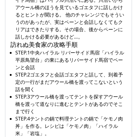
イド馬宿」はハイラル川沿いにある。川沿いから
アウール橋のほうを見ているゴエタフに話しかけ
るとヒントが聞ける。 他のチャレンジでもそうい
うのがあったが、実はペーンと会話しなくてもク
リアはできたりする。その場合、後からペーンに
話しかける必要があるけど…。
訪れぬ美食家の攻略手順
STEP.1中央ハイラル リバーサイド馬宿「ハイラル
平原鳥望台」の東にあるリバーサイド馬宿でペー
ンと会話
STEP.2ゴエタフと会話ゴエタフと話して、到着予
定の一行がまだアウール橋を渡ってこないという
話を聞く
STEP.3アウール橋を渡ってテントを探すアウール
橋を渡って道なりに進むとテントがあるのでそこ
まで行く
STEP.4テントの鍋で料理テントの鍋で「ケモノ肉
丼」を作る。レシピは「ケモノ肉」「ハイラル
米」「岩塩」。