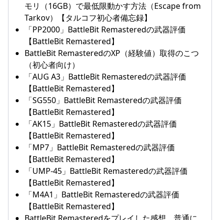
モリ（16GB）で最低限動かす方法（Escape from
Tarkov）【タルコフ初心者備忘録】
「PP2000」BattleBit Remasteredの武器評価
【BattleBit Remastered】
BattleBit RemasteredのXP（経験値）取得のこつ
（初心者向け）
「AUG A3」BattleBit Remasteredの武器評価
【BattleBit Remastered】
「SG550」BattleBit Remasteredの武器評価
【BattleBit Remastered】
「AK15」BattleBit Remasteredの武器評価
【BattleBit Remastered】
「MP7」BattleBit Remasteredの武器評価
【BattleBit Remastered】
「UMP-45」BattleBit Remasteredの武器評価
【BattleBit Remastered】
「M4A1」BattleBit Remasteredの武器評価
【BattleBit Remastered】
BattleBit Remasteredをプレイした感想。普通に