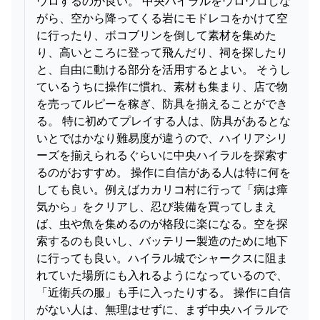
ウロするのが良い。 中央ハイラルをウロウロしな
がら、空から降ってくる岩にモドレコをかけて空
に行ったり、ボコブリンを倒して素材を集めた
り、高いところに登って飛んだり、祠を探したり
と、自由に動ける部分を活用するとよい。 そうし
ているうちに操作に慣れ、素材も集まり、店で物
を売ってルピーを稼ぎ、防具を揃えることができ
る。 特に初めてプレイする人は、防具があるとな
いとではかなり難易度が違うので、ハイリアシリ
ーズを揃えられるぐらいに中央ハイラルを探索す
るのがおすすめ。 操作に自信がある人は特に何を
しても良い。例えばカカリコ村に行って「病は瘴
気から」をクリアし、忍び装備を買ってしまえ
ば、虫や魚を集めるのが格段に楽になる。空を探
索するのも良いし、バッテリー製造のために地下
に行っても良い。ハイラル城でシャークスに阻ま
れていた場所にも入れるようになっているので、
「近衛兵の服」も手に入ったりする。 操作に自信
がない人は、無理はせずに、まず中央ハイラルで