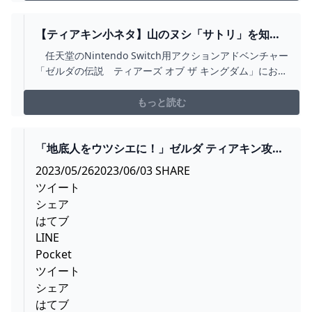
【ティアキン小ネタ】山のヌシ「サトリ」を知っ
ているか！ 洞窟の場所を教えてくれる神々しい生
任天堂のNintendo Switch用アクションアドベンチャー
き物【ゼルダの伝説】 - GAME WATCH
「ゼルダの伝説 ティアーズ オブ ザ キングダム」におけ
る山のヌシ「サトリ」についての情報をお届けする。な
お、本記事ではネタバレに関する記載が含まれているた
もっと読む
め注意してほしい。
「地底人をウツシエに！」ゼルダ ティアキン攻略
「メインチャレンジ編」【ゼルダの伝説ティアー
2023/05/262023/06/03 SHARE
ズオブザキングダム攻略】
ツイート
GAMEGAMINGGAMES
シェア
はてブ
LINE
Pocket
ツイート
シェア
はてブ