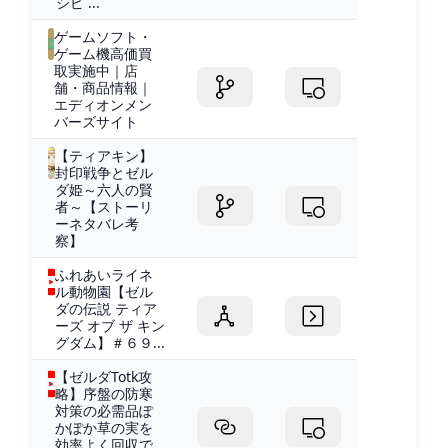
シピ ...
ゲームソフト・
ゲーム機高価買
取実施中｜店
舗・商品情報｜
エディオンメン
バーズサイト
【ティアキン】
封印戦争とゼル
ダ姫～六人の賢
者～【ストーリ
ーネタバレ考
察】
ふれあいライネ
ル動物園【ゼル
ダの伝説 ティア
ーズ オブ ザ キン
グダム】＃６９...
【ゼルダTotk攻
略】序盤の防寒
対策の必需品ぽ
かぽか草の実を
効率よく回収で