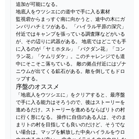
追加が可能になる。
地底人をウツシエにの道中で手に入る素材
監視砦からまっすぐ南に向かうと、途中の木にガ
ンバリハチミツがある。 「ハイラル平原の深穴」
付近ではキャンプを張っている調査隊などがいる
が、その辺りに武器がある。 地底ではどこでも手
に入るのが「ヤミホタル」「バクダン花」「コン
ラン花」「ケムリダケ」。このチャレンジでも道
中にそこそこ落ちている。 敵の拠点付近にはゾナ
ニウムが出てくる鉱石がある。敵を倒してもドロ
ップする。
序盤のオススメ
「地底人をウツシエに」をクリアすると、最序盤
で手に入る能力はそろうので、後はストーリーを
進めるだけ。ストーリーを進めるならばリトの村
に行く形になる。 操作に自信のある人は、そのま
まリトの村を目指しても良いのだけど、そうでな
い場合は、マップを解放した中央ハイラルをウロ