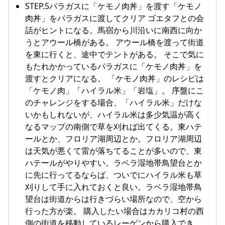
STEP.5パラガスに「ケモノ肉丼」を渡す「ケモノ
肉丼」をパラガスに渡してクリア ゴエタフとの会
話がヒントになる。馬宿から川沿いに南西に向か
うとアウール橋がある。 アウール橋を渡って街道
を東に行くと、途中でテントがある。 そこで気に
もたれかかっているパラガスに「ケモノ肉丼」を
渡すとクリアになる。 「ケモノ肉丼」のレシピは
「ケモノ肉」「ハイラル米」「岩塩」。 序盤にこ
のチャレンジをする場合、「ハイラル米」だけな
いかもしれないが、ハイラル米は多少気温が高く
なるマップの南側で草を刈れば出てくる。東ハテ
ールとか、フロリア湖周辺とか。フロリア湖周辺
は天気が悪くて雷が落ちてることが多いので、東
ハテールがやりやすい。ラベラ湿地帯鳥望台とか
に先に行ってるならば、ついでにハイラル米も草
刈りして手に入れておくと良い。ラベラ湿地帯鳥
望台は街道からは行きづらい場所なので、空から
行った方が楽。 購入したい場合はカカリコ村の西
側の街道を移動しているレーゲンから購入でき