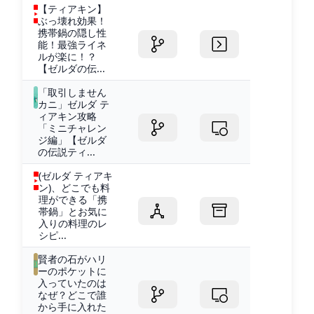
【ティアキン】
ぶっ壊れ効果！
携帯鍋の隠し性
能！最強ライネ
ルが楽に！？
【ゼルダの伝...
「取引しません
カニ」ゼルダ テ
ィアキン攻略
「ミニチャレン
ジ編」【ゼルダ
の伝説ティ...
(ゼルダ ティアキ
ン)、どこでも料
理ができる「携
帯鍋」とお気に
入りの料理のレ
シピ...
賢者の石がハリ
ーのポケットに
入っていたのは
なぜ？どこで誰
から手に入れた