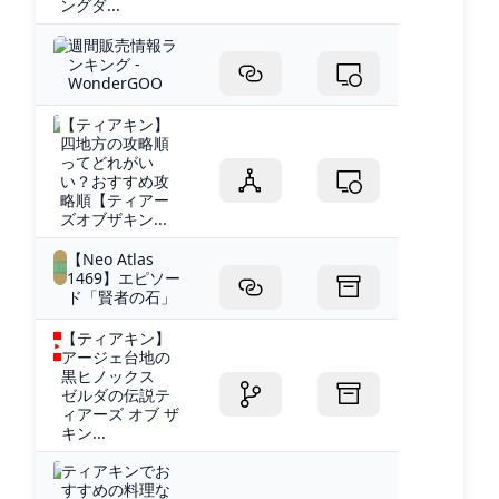
ングダ...
週間販売情報ラ
ンキング -
WonderGOO
【ティアキン】
四地方の攻略順
ってどれがい
い？おすすめ攻
略順【ティアー
ズオブザキン...
【Neo Atlas
1469】エピソー
ド「賢者の石」
【ティアキン】
アージェ台地の
黒ヒノックス
ゼルダの伝説テ
ィアーズ オブ ザ
キン...
ティアキンでお
すすめの料理な