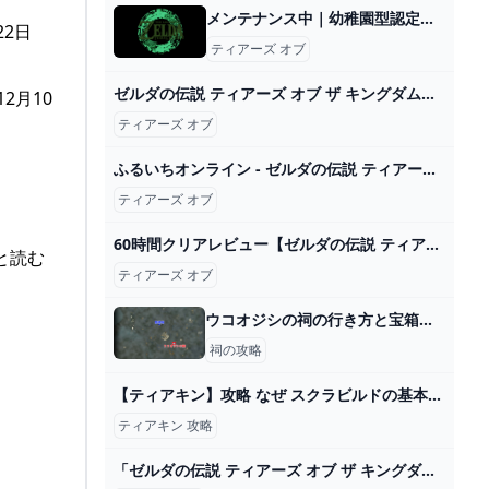
メンテナンス中｜幼稚園型認定こども園大福幼稚園
2日
ティアーズ オブ
ゼルダの伝説 ティアーズ オブ ザ キングダム 2024年3月試奏会 / The Legend of Zelda: TotK Mar. 2024 Trial Session - YouTube
2月10
ティアーズ オブ
ふるいちオンライン - ゼルダの伝説 ティアーズ オブ ザ キングダム
ティアーズ オブ
60時間クリアレビュー【ゼルダの伝説 ティアーズオブザキングダム】ゲームの歴史が動く！ - YouTube
と読む
ティアーズ オブ
ウコオジシの祠の行き方と宝箱｜ラウルの祝福
祠の攻略
【ティアキン】攻略 なぜ スクラビルドの基本が重要なのか？武器の裏技【ゼルダの伝説 ティアーズ オブ ザ キングダム】 - YouTube
ティアキン 攻略
「ゼルダの伝説 ティアーズ オブ ザ キングダム」は、クラフトの自由度が高すぎてストーリーがまったく進まない WIRED.jp