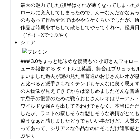
最大の魅力でした(後半はそれが薄くなってしまった
ロールに突入してしまったので、んーなんだかなぁ
のもあって作品全体ではややウケくらいでしたが、
作品は時期をずらして散らしてやってくれ〜。鑑賞日 5/20
（1件）- Xでつぶやく
シェア
### 3.0ちょっと地味めな復讐もの 小町さんフォロー
ューを報告する タイトルは英語、舞台はブリュッセ
まいました過去が謎の見た目普通のおじさんレオが
と比べると派手さもなくテンポもそんなに良く思え
の人物像が見えてきてからは楽しめましたそんな普
す息子の復讐のために戦うおじさんレオはリーアム
ワイルドな強さを出してるわけでもなく、本当にた
したが、ラストの寂しそうな悲しそうな表情がとて
違うなぁと感じましたどうでもいい事だけど、人質の
ってあって、シリアスな作品なのにそこだけ違和感とい
ぶやく