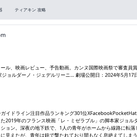
器
ティアキン 攻略
om
ュール、映画レビュー、予告動画。カンヌ国際映画祭で審査員
ジョルダーノ・ジェデルリーニ… 劇場公開日：2024年5月17
ガイドライン注目作品ランキング301位XFacebookPocketHat
賞した2019年のフランス映画「レ・ミゼラブル」の脚本家ジョル
ション。深夜の地下鉄で、1人の青年がホームから線路に転落
うに見えたが、青年は銃で撃たれており間もなく息絶えてしま