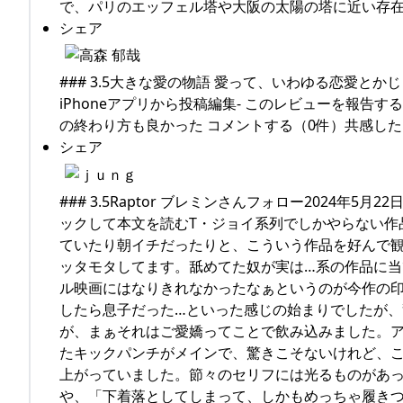
で、パリのエッフェル塔や大阪の太陽の塔に近い存在の
シェア
### 3.5大きな愛の物語 愛って、いわゆる恋愛とか
iPhoneアプリから投稿編集- このレビューを報
の終わり方も良かった コメントする（0件）共感した！
シェア
### 3.5Raptor ブレミンさんフォロー2024年5
ックして本文を読むT・ジョイ系列でしかやらない作
ていたり朝イチだったりと、こういう作品を好んで
ッタモタしてます。舐めてた奴が実は…系の作品に
ル映画にはなりきれなかったなぁというのが今作の
したら息子だった…といった感じの始まりでしたが
が、まぁそれはご愛嬌ってことで飲み込みました。
たキックパンチがメインで、驚きこそないけれど、
上がっていました。節々のセリフには光るものがあっ
や、「下着落としてしまって、しかもめっちゃ履き