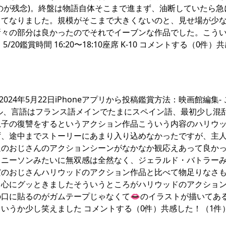
のが残念)。終盤は物語自体そこまで進まず、油断していたら急
ってなりました。規模がそこまで大きくないのと、見せ場が少
所々の部分は良かったのでそれでイーブンな作品でした。こう
鑑賞時間 16:20〜18:10座席 K-10 コメントする（0件）
2024年5月22日iPhoneアプリから投稿鑑賞方法：映画館編集-
ル、言語はフランス語メインでたまにスペイン語、最初少し混
息子の復讐をするというアクション作品こういう内容のハリウ
ず、途中までストーリーにあまり入り込めなかったですが、主
通のおじさんのアクションシーンがなかなか観応えあって良か
・ニーソンみたいに無双感は全然なく、ジェラルド・バトラー
だのおじさんハリウッドのアクション作品と比べて物足りなさ
も心にグッときましたそういうところがハリウッドのアクショ
口に貼るのがガムテープじゃなくて👄のイラストが描いてあ
うか少し笑えました コメントする（0件）共感した！（1件）-