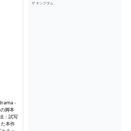
ザ キングダム
 drama -
5」の脚本
方法：試写
した本作
どとうっ