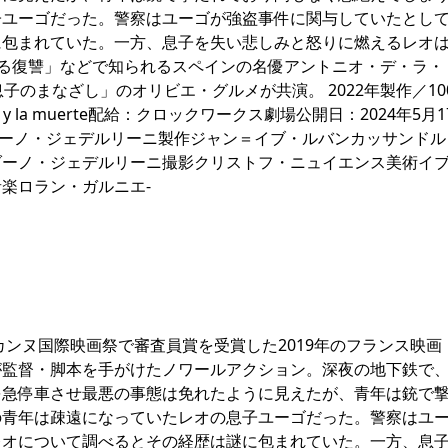
子ユーゴだった。警察はユーゴが強盗事件に関与していたとし
に包まれていた。一方、息子を失い悲しみと怒りに燃えるレオ
る復讐」などで知られるスペインの名優アントニオ・デ・ラ・
子のまなざし」のオリビエ・グルメが共演。 2022年製作／10
 y la muerte配給：クロックワークス劇場公開日：2024年5月1
ルダーノ・ジェデルリーニ製作ジャン＝イブ・ルバンカッサンド
ダーノ・ジェデルリーニ撮影クリストフ・ニュイエンス美術イ
楽ロラン・ガルニエ-
カンヌ国際映画祭で審査員賞を受賞した2019年のフランス映画
監督・脚本を手がけたノワールアクション。深夜の地下鉄で、
を急停車させ最悪の事態は免れたように見えたが、青年は銃で
の青年は疎遠になっていたレオの息子ユーゴだった。警察はユ
レオについて調べるとその経歴は謎に包まれていた。一方、息