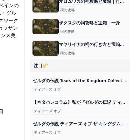
オロムワカの祠攻略と宝箱｜打ち上げるもの
ペインの
祠の攻略
エ・グル
ックワーク
ザクスクの祠攻略と宝箱｜一身の戦い 上昇
カッサン
祠の攻略
エンス美
マヤリイナの祠の行き方と宝箱｜祠の入り方
祠の攻略
注目🎷
ゼルダの伝説 Tears of the Kingdom Collectors Edition（ティアーズ オブ ザ キングダム）Switch HAC-R-AXN7A ヤマダウェブコム
ティアーズ オブ
【ネタバレコラム】私が『ゼルダの伝説 ティアーズ オブ ザ キングダム』のエンディングを許せない理由
日
ティアーズ オブ
ゼルダの伝説 ティアーズ オブ ザ キングダム 中古ゲーム ブックオフ公式オンラインストア
ティアーズ オブ