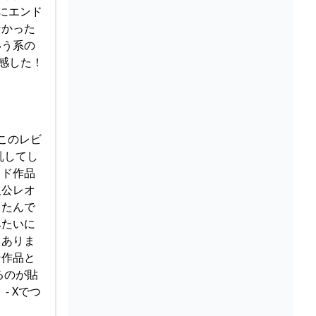
にエンド
なかった
いう系の
共感した！
 このレビ
乱してし
ッド作品
人公レオ
ったんで
みたいに
もありま
ン作品と
るのが貼
 Xでつ