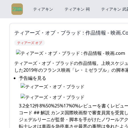
ティアキン
ティアキン 祠
ティアキン 武
ティアーズ・オブ・ブラッド : 作品情報 - 映画.c
ティアーズ オブ
ティアーズ・オブ・ブラッドの作品情報。上映スケジ
した2019年のフランス映画「レ・ミゼラブル」の脚本家
予告編を見る
3.2全12件8%50%25%17%0%レビューを書くレビュー
コード ## 解説 カンヌ国際映画祭で審査員賞を受
ジェデルリーニが監督・脚本を手がけたノワールアク
転士レオは車両を急停車させ最悪の事態は免れたよ