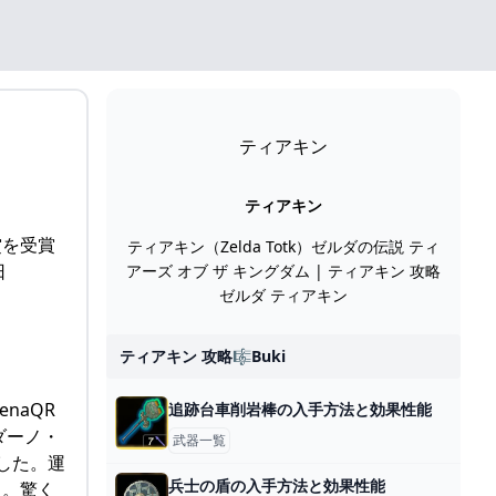
ティアキン
ティアキン
賞を受賞
ティアキン（Zelda Totk）ゼルダの伝説 ティ
日
アーズ オブ ザ キングダム | ティアキン 攻略
ゼルダ ティアキン
ティアキン 攻略🎼buki
enaQR
追跡台車削岩棒の入手方法と効果性能
ダーノ・
武器一覧
した。運
兵士の盾の入手方法と効果性能
う。驚く