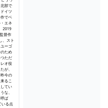
、北部で
くドイツ
合作でベ
ル・エネ
2019
の監督作
し、スト
たユーゴ
子のため
いつただ
。レオ役
ったが、
、昨今の
に来るこ
入してい
ような、
と呼ば
ている点