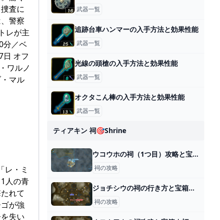
て捜査に
武器一覧
は、警察
追跡台車ハンマーの入手方法と効果性能
トレが主
武器一覧
0分／ベ
7日 オフ
光線の頭槍の入手方法と効果性能
ル・ワルノ
武器一覧
ブ・マル
オクタこん棒の入手方法と効果性能
武器一覧
ティアキン 祠🎯shrine
ウコウホの祠（1つ目）攻略と宝箱｜創造する力
祠の攻略
「レ・ミ
1人の青
ジョチシウの祠の行き方と宝箱｜ラウルの祝福
撃たれて
祠の攻略
ーゴが強
子を失い