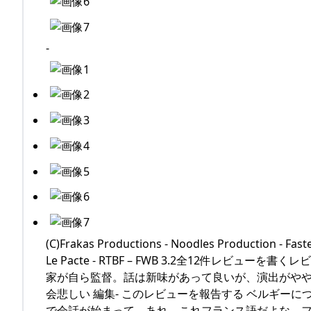
-
(C)Frakas Productions - Noodles Production - Fasten
Le Pacte - RTBF – FWB 3.2全12件レビ
家が自ら監督。話は新味があって良いが、演出がやや弱い
会悲しい 編集- このレビューを報告する ベルギー
で会話が始まって、あれ、これフランス語だよな、フ