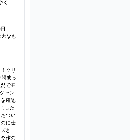
やく
6日
壮大なも
バレ！クリ
時間被っ
状況でモ
ジャン
男を確認
ました
に足つい
ものに仕
ーズさ
が今作の