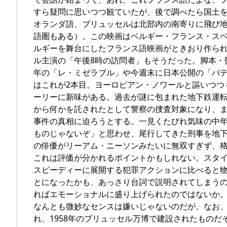
すら疑問に思いつつ観ていたが、後で調べたら国土
オランダ語、ブリュッセルは北部内の南寄りに飛び
語圏もある）。この映画はベルギー・フランス・ス
ルギーを舞台にしたフランス語映画がときおり作ら
ル主演の「午後8時の訪問者」もそうだった。脚本・
年の「レ・ミゼラブル」や今週末に日本公開の「バテ
はこれが2本目。ヨーロピアン・ノワールと謳いつつ
ーリーに新味がある。過去が謎に包まれた地下鉄運
から何かを託されたとして警察の捜査対象になり、
事件の真相に迫ろうとする。一見くたびれ気味の中
ものじゃないぞ」と思わせ、尾行してきた刑事を地
の俳優がリーアム・ニーソンみたいに無双すぎず、
これは評価が分かれるポイントかもしれない。スタ
スピーディーに展開する犯罪アクションに比べると
とになったかも、あっさり台詞で説明されてしまう
ればエモーショナルに盛り上げられたのではないか
なんとも微妙なセンスは嫌いじゃないのだが。なお
れ、1958年のブリュッセル万博で建設されたもの