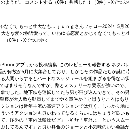
ようだ。 コメントする（0件）共感した！（0件）- Xでつぶ
じゃなくて もっと壮大なも… ｊｕｎｇさんフォロー2024年5月2
告する 大きな愛の物語愛って、いわゆる恋愛とかじゃなくてもっと
（0件）- Xでつぶやく
月22日iPhoneアプリから投稿編集- このレビューを報告する ネタ
品が何故か5月に大集合しており、しかもその作品たちが謎に
観る人間からするとハードなスケジュールを組まざるを得ない
当てはまりそうなんですが、割とミステリーな要素が強いので、
印象でした。地下鉄を運転してたら男が飛び込んできて、その
、警察が大人数を動員してまでやる事件か？と思うところはあり
アクションは近年主流の高速アクションでは無く、しっかり地
こういうアクションも良いねってなるくらいにはちょうど良い
て、序盤の「車内は禁煙だぞ」→ｶﾞﾁｬ「車外よ」というスム
つぶしてるんです」と良い具合のジョークと小気味のいい会話