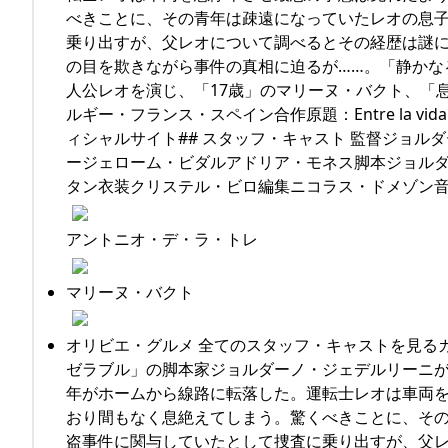
べきことに、その青年は疎遠になっていたレオの息
乗り出すが、父レオについて調べるとその経歴は謎
の目を欺きながら事件の真相に迫るが……。「静かな
人公レオを演じ、「17歳」のマリーヌ・バクト、「息
ルギー・フランス・スペイン合作原題：Entre la vida
ィシャルサイト## スタッフ・キャスト 監督ジョ
ージェローム・ビダルアドリア・モネス脚本ジョル
タン衣装クリステル・ビロ編集ニコラス・ドメゾン音
アントニオ・デ・ラ・トレ
マリーヌ・バクト
オリビエ・グルメ 全てのスタッフ・キャストを見る
ゼラブル」の脚本家ジョルダーノ・ジェデルリーニが
年がホームから線路に転落した。運転士レオは車両
おり間もなく息絶えてしまう。驚くべきことに、そ
盗事件に関与していたとして捜査に乗り出すが、父