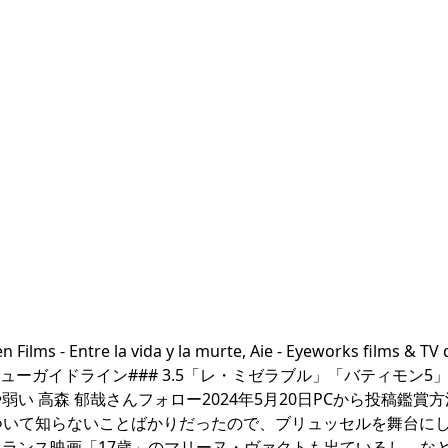
 Films - Entre la vida y la murte, Aie - Eyeworks films & TV
ューを書くレビューガイドライン### 3.5「レ・ミゼラブル」「バティモン
 高森 郁哉さんフォロー2024年5月20日PCから投稿鑑賞
について知らないことばかりだったので、ブリュッセルを舞台に
ランス映画「17歳」のマリーヌ・ヴァクトも出ているし、な