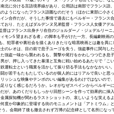
を南北に分ける言語境界線があり、公用語は南部でフランス語
地のようになったフランス語圏なのだそう（ほかに東部に小さ
ペイン合作だが、そうした事情で過去にもベルギー・フランス
れており、たとえばダルデンヌ兄弟監督・フランス人女優アデ
監督はフランス出身チリ在住のジョルダーノ・ジェデルリーニ。
ィモン5 望まれざる者」の脚本も手がけた一方、長編劇映画
も、犯罪者や裏社会を描くありきたりな暗黒映画とは趣を異に
転士のレオは、目の前で息子ユーゴを失う。強盗事件に関与し
また強盗一味から襲われるも、襲撃や尾行をかわしつつ亡き息
年男が、押し入ってきた暴漢と互角に戦い始めるあたりで「こ
下鉄運転士という職業を活かして振り切る手法もなかなかいい
格闘が若干もたもたしているのが個人的にはリアルで良いと思
イリッシュな映像やテンポのいい編集があるわけではないので
物足りなく感じるだろうか。レオがなぜスペインからベルギー
のだが、あのくだりもしっかり回想シーンを作って効果的に挿
。金属探知機が関わるラストショットの、哀しいような笑える
、何度か印象的に登場する街のモニュメントは「アトミウム」
だそう。会期終了後も撤去されず万博の記念碑として名所になっ