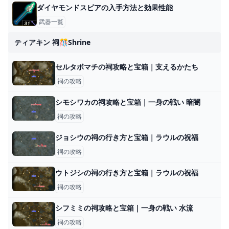
ダイヤモンドスピアの入手方法と効果性能
武器一覧
ティアキン 祠🎊shrine
セルタボマチの祠攻略と宝箱｜支えるかたち
祠の攻略
シモシワカの祠攻略と宝箱｜一身の戦い 暗闇
祠の攻略
ジョシウの祠の行き方と宝箱｜ラウルの祝福
祠の攻略
ウトジシの祠の行き方と宝箱｜ラウルの祝福
祠の攻略
シフミミの祠攻略と宝箱｜一身の戦い 水流
祠の攻略