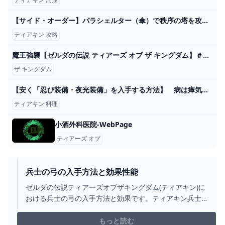
【サイド・オーダー】パラシェルター（傘）で秩序の塔を攻略 Part.11【Splatoon3】 - YouTube
ティアキン 攻略
魔王強襲【ゼルダの伝説 ティアーズ オブ ザ キングダム】＃４０ - YouTube
ザ キングダム
【安く「忍び装備・夜光装備」を入手する方法】 病は瘴気から ミニチャレンジ 5000ルピー ヒダマリ草の場所 カカリコ村 攻略 ゼルダの伝説 ティアーズ オブ ザ キングダム ティアキン - YouTube
ティアキン 料理
小酒外科医院-WebPage
ティアーズ オブ
兵士の弓の入手方法と効果性能
ゼルダの伝説ティアーズオブザキングダム(ティアキン)に
おける兵士の弓の入手方法と効果です。ティアキン兵士
の弓の入手場所をはじめ、兵士の弓の効果や攻撃力につ
いても掲載しています。
もっと読む