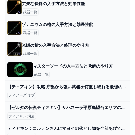
丈夫な長棒の入手方法と効果性能
武器一覧
ゾナニウムの槍の入手方法と効果性能
武器一覧
光鱗の槍の入手方法と修理のやり方
武器一覧
マスターソードの入手方法と覚醒のやり方
武器一覧
【ティアキン】攻略 序盤から強い武器を何度も取れる最強の無限ループ裏技【ゼルダの伝説 ティアーズ オブ ザ キングダム】 - YouTube
ティアーズ オブ
【ゼルダの伝説ティアキン】サハスーラ平原鳥望台エリアの洞窟（マヨイ）を全攻略 Part130 - YouTube
ティアキン 洞窟
ティアキン：コルテンさんにマヨイの落とし物を全部あげてみた＆その後を考察【ゼルダ ティアーズ オブ ザ キングダム日記＃68】 - 電撃オンライン