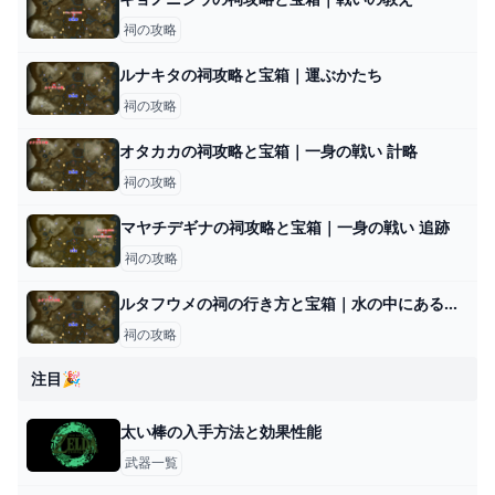
祠の攻略
ルナキタの祠攻略と宝箱｜運ぶかたち
祠の攻略
オタカカの祠攻略と宝箱｜一身の戦い 計略
祠の攻略
マヤチデギナの祠攻略と宝箱｜一身の戦い 追跡
祠の攻略
ルタフウメの祠の行き方と宝箱｜水の中にある水晶の取り方
祠の攻略
注目🎉
太い棒の入手方法と効果性能
武器一覧