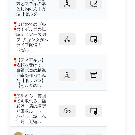
方とマヨイの落
とし物の入手方
法【ゼルダ...
はじめてのゼル
ダ！ゼルダの伝
説ティアーズ オ
ブ ザ キングダム
ライブ配信！
〈ゼル...
【ティアキン】
依頼を受けて、
白銀ボコの精鋭
部隊を作ってみ
た【ドリカラ】
【ゼルダの...
序盤から「何回
でも取れる」強
武器・盾の場所
と回収ルート
ハイラル城 赤
い月 近衛...
Just a