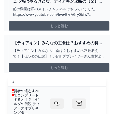
こっちはやるけどな。ティアキン攻略の【２】料
理レシピ埋める続き_と雑談 - YOUTUBE
前の動画は私のメインチャンネルでやっていました
https://www.youtube.com/live/BkrAGry0bfw?
si=2vonSeTyCQefw2dQ#雑談
もっと読む
【ティアキン】みんなの主食は？おすすめの料理
教えて！【ゼルダの伝説】｜スプラトゥーンまと
【ティアキン】みんなの主食は？おすすめの料理教え
めアンテナ
て！【ゼルダの伝説】 1：ゼルダプレイヤーさん食材全然
手に入らないんだけど何主食にしてる？ 2：ゼルダプレイ
ヤーさんりんごと鶏肉でヘルシーだよw 3：ゼルダプレイ
もっと読む
ヤーさん
#
賢者の遺志すべ
てコンプリート
すると！？【ゼ
ルダの伝説 ティ
アーズオブザキ
ングダ...