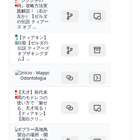
『シククチの
祠』攻略方法実
践解説！（右か
左か）【ゼルダ
の伝説 ティアー
ズ オブ ...
【ティアキン】
白龍【ゼルダの
伝説 ティアーズ
オブザキングダ
ム】...
Início - Mappi
Odontologia
【天才】前代未
聞のモドレコの
使い方で「魅せ
る」天才現る！
【ティアキン】
【面白クリ...
ポプラー高地鳥
望台の場所・開
放手順！ケヤキ