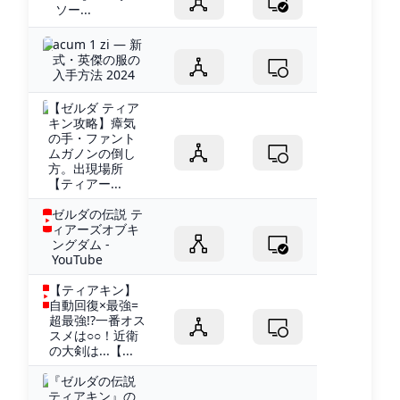
ソー...
acum 1 zi — 新
式・英傑の服の
入手方法 2024
【ゼルダ ティア
キン攻略】瘴気
の手・ファント
ムガノンの倒し
方。出現場所
【ティアー...
ゼルダの伝説 テ
ィアーズオブキ
ングダム -
YouTube
【ティアキン】
自動回復×最強=
超最強!?一番オス
スメは○○！近衛
の大剣は...【...
『ゼルダの伝説
ティアキン』の