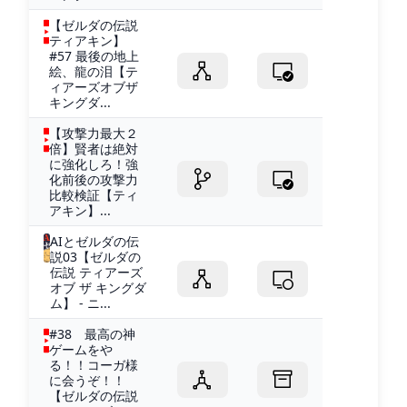
【ゼルダの伝説
ティアキン】
#57 最後の地上
絵、龍の泪【テ
ィアーズオブザ
キングダ...
【攻撃力最大２
倍】賢者は絶対
に強化しろ！強
化前後の攻撃力
比較検証【ティ
アキン】...
AIとゼルダの伝
説03【ゼルダの
伝説 ティアーズ
オブ ザ キングダ
ム】 - ニ...
#38 最高の神
ゲームをや
る！！コーガ様
に会うぞ！！
【ゼルダの伝説