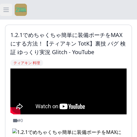
Open main menu
ティアキン
1.2.1でめちゃくちゃ簡単に装備ポーチをMAX
ティアキン 祠
にする方法！【ティアキン TotK】裏技 バグ 検
証 ゆっくり実況 Glitch - YouTube
ティアキン 武器
ティアキン 料理
ティアキン 攻略
#0