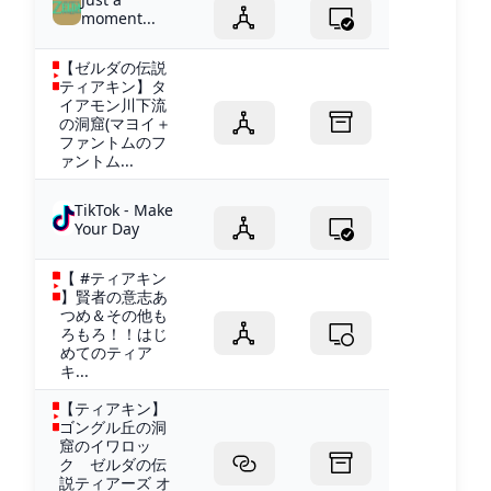
moment...
【ゼルダの伝説
ティアキン】タ
イアモン川下流
の洞窟(マヨイ＋
ファントムのフ
ァントム...
TikTok - Make
Your Day
【 #ティアキン
】賢者の意志あ
つめ＆その他も
ろもろ！！はじ
めてのティア
キ...
【ティアキン】
ゴングル丘の洞
窟のイワロッ
ク ゼルダの伝
説ティアーズ オ