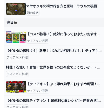
マヤオタキの祠の行き方と宝箱｜ラウルの祝福
祠の攻略
注目🎬
【コスパ抜群！】絶対に作っておきたいおすすめ料理ベスト５ 【ティアキン】【ゼルダの伝説 ティアーズ オブ ザ キングダム】 - YouTube
ティアキン 料理
【ゼルダの伝説 #４】激辛！ ポカポカ料理づくし！ ティアキングルメ旅！【ティアキン】【ゆっくり実況】 - YouTube
ティアキン 料理
料理！石堀り！冒険！世界を救うのは今度でよくないか・・・？【猫毛あむ】【ティアキン】 - YouTube
ティアキン 料理
【ティアキン】ぶっ壊れ効果！おすすめ料理！序盤で簡単に作れます！【ゼルダの伝説】 - YouTube
ティアキン 料理
【ゼルダの伝説ティアキン 】超便利な薬レシピ!!～序盤必見!!アイテム活用法！～ - YouTube
ティアキン 料理