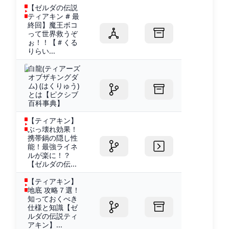
【ゼルダの伝説
ティアキン # 最
終回】魔王ボコ
って世界救うぞ
ぉ！！【＃くる
りらい...
白龍(ティアーズ
オブザキングダ
ム) (はくりゅう)
とは【ピクシブ
百科事典】
【ティアキン】
ぶっ壊れ効果！
携帯鍋の隠し性
能！最強ライネ
ルが楽に！？
【ゼルダの伝...
【ティアキン】
地底 攻略７選！
知っておくべき
仕様と知識【ゼ
ルダの伝説ティ
アキン】...