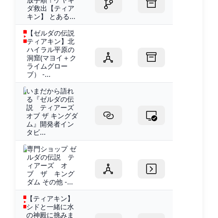
ダ救出【ティア
キン】 とある...
【ゼルダの伝説
ティアキン】北
ハイラル平原の
洞窟(マヨイ＋ク
ライムグロー
ブ） -...
いまだから語れ
る『ゼルダの伝
説 ティアーズ
オブ ザ キングダ
ム』開発者イン
タビ...
専門ショップ ゼ
ルダの伝説 テ
ィアーズ オ
ブ ザ キング
ダム その他 -...
【ティアキン】
シドと一緒に水
の神殿に挑みま