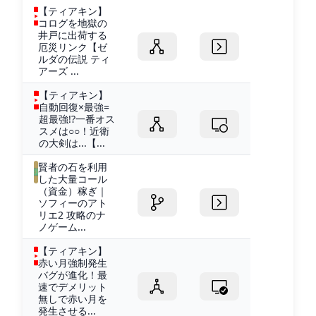
【ティアキン】
コログを地獄の
井戸に出荷する
厄災リンク【ゼ
ルダの伝説 ティ
アーズ ...
【ティアキン】
自動回復×最強=
超最強!?一番オス
スメは○○！近衛
の大剣は...【...
賢者の石を利用
した大量コール
（資金）稼ぎ｜
ソフィーのアト
リエ2 攻略のナ
ノゲーム...
【ティアキン】
赤い月強制発生
バグが進化！最
速でデメリット
無しで赤い月を
発生させる...