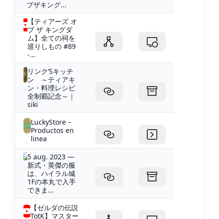
ブザキング...
【ティアーズ オ
ブ ザ キングダ
ム】全ての祠を
巡りしもの #89
-...
リンク’Sキッチ
ン ～ティアキ
ン・料理レシピ
全制覇記念～｜
siki
LuckyStore –
Productos en
linea
5 aug. 2023 —
新式・英傑の服
は、ハイラル城
1Fの本丸で入手
できま...
【ゼルダの伝説
TotK】マスター