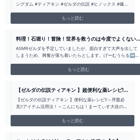
グダム】 - YOUTUBE
ングダム #ティアキン #ゼルダの伝説 #ヒノックス #爆弾
#爆発 #乗り物 #厄災リンク
もっと読む
料理！石堀り！冒険！世界を救うのは今度でよくない
か・・・？【猫毛あむ】【ティアキン】 - YOUTUBE
ASMRゼルダを予定していましたが、面白すぎて大声を出して
しまうため、興奮が落ち着いたらとします。げーむうらる➡
https://www.nintendo.co.jp/zelda/totk/index.html●｡.*ﾟ・｡..
+ﾟ*.｡●｡.*ﾟ・｡.｡+ﾟ*.｡●｡.*ﾟ・｡.｡+ﾟ.｡●👀あむを監視しま...
もっと読む
【ゼルダの伝説ティアキン 】超便利な薬レシピ!!
～序盤必見!!アイテム活用法！～ - YOUTUBE
【ゼルダの伝説ティアキン 】便利な薬レシピ!!～序盤必
見!!アイテム活用法！～こんにちは！まーてぃす大佐のお
部屋にようこそ!!【もくじ】01:41 ～ 料理手順03:36 ～ し
のび薬 レシピ04:55 ～ がんばり薬 レシピ06:25 ～ ち
もっと読む
から薬 レシピ07:11 ～ ゴーゴー薬 レシピ08:43 ～ 滑
らず...