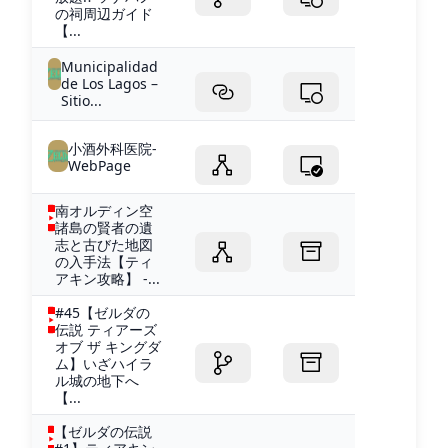
の祠周辺ガイド
【...
Municipalidad
de Los Lagos –
Sitio...
小酒外科医院-
WebPage
南オルディン空
諸島の賢者の遺
志と古びた地図
の入手法【ティ
アキン攻略】 -...
#45【ゼルダの
伝説 ティアーズ
オブ ザ キングダ
ム】いざハイラ
ル城の地下へ
【...
【ゼルダの伝説