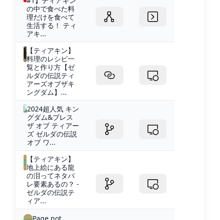
#1】ティアキン
の中で食べた料
理だけを食べて
生活する！ ティ
アキ...
【ティアキン】
料理のレシピ一
覧と作り方【ゼ
ルダの伝説ティ
アーズオブザキ
ングダム】...
2024超人気 キン
グダム&ブレス
ザ オブ ティアー
ズ ゼルダの伝説
オブ ワ...
【ティアキン】
地上絵にある龍
の泪ってネタバ
レ要素あるの？ -
ゼルダの伝説テ
ィア...
Page not