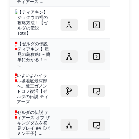
ティアーズ ...
【ティアキン】
ジョクウの祠の
攻略方法！【ゼ
ルダの伝説
TotK】
【ゼルダの伝説
ティアキン 】星
見の島攻略!!～簡
単に分かる！～
-...
いよいよハイラ
ル城地底最深部
へ。魔王ガノン
ドロフ復活【ゼ
ルダの伝説 ティ
アーズ ...
ゼルダの伝説 テ
ィアーズ オブ ザ
キングダムを初
見プレイ #4【パ
ミン王子】...