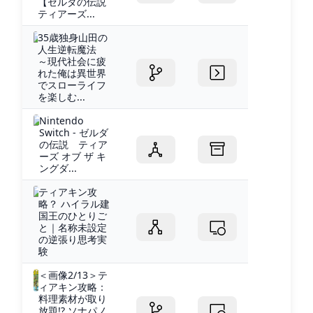
【ゼルダの伝説
ティアーズ...
35歳独身山田の
人生逆転魔法
～現代社会に疲
れた俺は異世界
でスローライフ
を楽しむ...
Nintendo
Switch - ゼルダ
の伝説 ティア
ーズ オブ ザ キ
ングダ...
ティアキン攻
略？ ハイラル建
国王のひとりご
と｜名称未設定
の逆張り思考実
験
＜画像2/13＞テ
ィアキン攻略：
料理素材が取り
放題!? ソナパノ