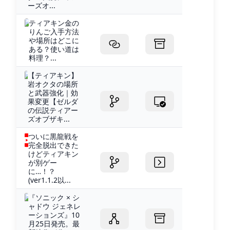
ーズオ...
ティアキン金の
りんご入手方法
や場所はどこに
ある？使い道は
料理？...
【ティアキン】
岩オクタの場所
と武器強化｜効
果変更【ゼルダ
の伝説ティアー
ズオブザキ...
ついに黒龍戦を
完全脱出できた
けどティアキン
が別ゲー
に…！？
(ver1.1.2以...
『ソニック × シ
ャドウ ジェネレ
ーションズ』10
月25日発売。最