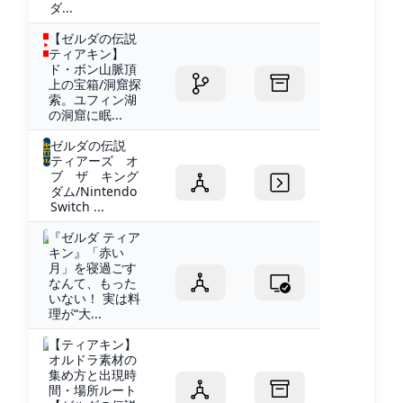
ダ...
【ゼルダの伝説
ティアキン】
ド・ボン山脈頂
上の宝箱/洞窟探
索。ユフィン湖
の洞窟に眠...
ゼルダの伝説
ティアーズ オ
ブ ザ キング
ダム/Nintendo
Switch ...
『ゼルダ ティア
キン』「赤い
月」を寝過ごす
なんて、もった
いない！ 実は料
理が“大...
【ティアキン】
オルドラ素材の
集め方と出現時
間・場所ルート