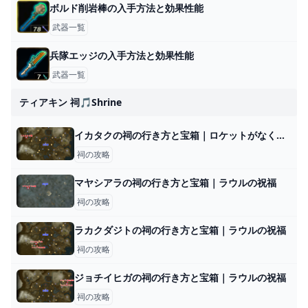
ボルド削岩棒の入手方法と効果性能
武器一覧
兵隊エッジの入手方法と効果性能
武器一覧
ティアキン 祠🎵shrine
イカタクの祠の行き方と宝箱｜ロケットがなくなったら？
祠の攻略
マヤシアラの祠の行き方と宝箱｜ラウルの祝福
祠の攻略
ラカクダジトの祠の行き方と宝箱｜ラウルの祝福
祠の攻略
ジョチイヒガの祠の行き方と宝箱｜ラウルの祝福
祠の攻略