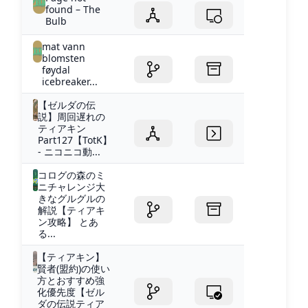
found – The
Bulb
mat vann
blomsten
føydal
icebreaker...
【ゼルダの伝
説】周回遅れの
ティアキン
Part127【TotK】
- ニコニコ動...
コログの森のミ
ニチャレンジ大
きなグルグルの
解説【ティアキ
ン攻略】 とあ
る...
【ティアキン】
賢者(盟約)の使い
方とおすすめ強
化優先度【ゼル
ダの伝説ティア