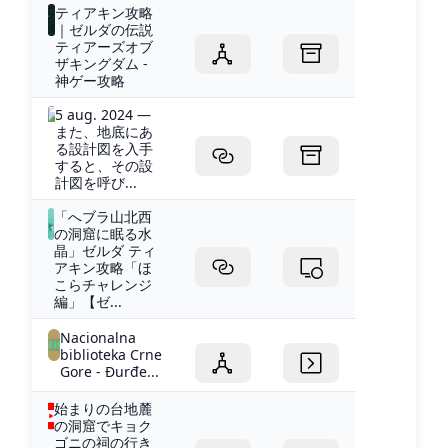
ティアキン攻略
｜ゼルダの伝説
ティアーズオブ
ザキングダム -
神ゲー攻略
5 aug. 2024 —
また、地底にあ
る設計図を入手
すると、その設
計図を呼び...
「へブラ山北西
の洞窟に眠る水
晶」ゼルダ ティ
アキン攻略「ほ
こらチャレンジ
編」【ゼ...
Nacionalna
biblioteka Crne
Gore - Đurđe...
始まりの台地麓
の洞窟でキョク
ゴニの祠の行き