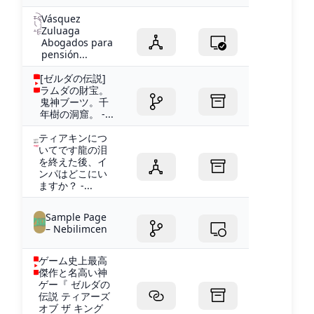
Vásquez
Zuluaga
Abogados para
pensión...
[ゼルダの伝説]
ラムダの財宝。
鬼神ブーツ。千
年樹の洞窟。 -...
ティアキンにつ
いてです龍の泪
を終えた後、イ
ンパはどこにい
ますか？ -...
Sample Page
– Nebilimcen
ゲーム史上最高
傑作と名高い神
ゲー『 ゼルダの
伝説 ティアーズ
オブ ザ キング