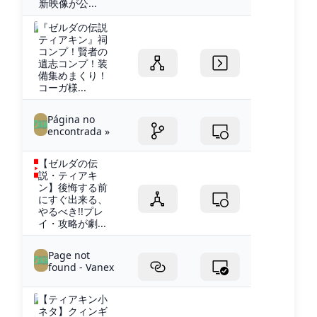
新映像が公...
『ゼルダの伝説
ティアキン』祠
コンプ！賢者の
遺志コンプ！装
備集めまくり！
コーガ様...
Página no
encontrada »
【ゼルダの伝
説・ティアキ
ン】後悔する前
にすぐ出来る、
やるべき!!プレ
イ・攻略が劇...
Page not
found - Vanex
【ティアキン小
ネタ】クィンギ