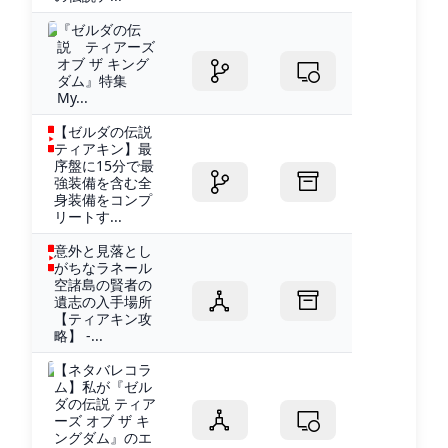
『ゼルダの伝
説 ティアーズ
オブ ザ キング
ダム』特集
My...
【ゼルダの伝説
ティアキン】最
序盤に15分で最
強装備を含む全
身装備をコンプ
リートす...
意外と見落とし
がちなラネール
空諸島の賢者の
遺志の入手場所
【ティアキン攻
略】 -...
【ネタバレコラ
ム】私が『ゼル
ダの伝説 ティア
ーズ オブ ザ キ
ングダム』のエ