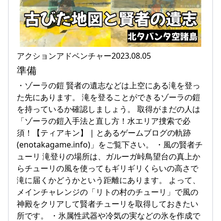
アクションアドベンチャー2023.08.05
準備
・ゾーラの鎧 賢者の遺志などは上空にある滝を登っ
た先にあります。 滝を登ることができるゾーラの鎧
を持っているか確認しましょう。 取得がまだの人は
「ゾーラの鎧入手法と直し方！水エリア捜索で必
須！【ティアキン】 | とあるゲームブログの軌跡
(enotakagame.info)」をご覧下さい。 ・風の賢者チ
ューリ 滝登りの場所は、ガルーガ峠鳥望台の真上か
らチューリの風を使ってもギリギリくらいの高さで
滝に届くかどうかという距離にあります。 よって、
メインチャレンジの「リトの村のチューリ」で風の
神殿をクリアして賢者チューリを取得しておきたい
所です。 ・氷属性武器や冷気の実などの氷を作成で