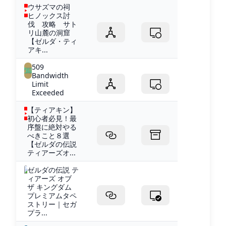
ウサズマの祠
ヒノックス討
伐 攻略 サト
リ山麓の洞窟
【ゼルダ・ティ
アキ...
509
Bandwidth
Limit
Exceeded
【ティアキン】
初心者必見！最
序盤に絶対やる
べきこと８選
【ゼルダの伝説
ティアーズオ...
ゼルダの伝説 テ
ィアーズ オブ
ザ キングダム
プレミアムタペ
ストリー｜セガ
プラ...