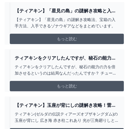
【ティアキン】「星見の島」の謎解き攻略と入手
できるアイテム - ゼルダの伝説 ティアーズオブザ
【ティアキン】「星見の島」の謎解き攻略法、宝箱の入
キングダム 攻略WIKI ティアキン ： ヘイグ攻略ま
手方法、入手できるゾナウギアなどをまとめています。
とめWIKI
もっと読む
ティアキンをクリアしたんですが、秘石の能力の
力を倍加させると... - YAHOO!知恵袋
ティアキンをクリアしたんですが、秘石の能力の力を倍
加させるというのは結局なんだったんですか？ チューリ
などの賢者達は付けてない時と付けた時で特に力が倍に
なったと思うほど強化された感じは無いですし、能力...
もっと読む
【ティアキン】玉座が背にしの謎解き攻略！雷の
神殿の場所【ゼルダの伝説ティアーズオブザキン
ティアキン(ゼルダの伝説ティアーズオブザキングダム)の
グダム】 - アルテマ
玉座が背にし 広き海 赤き柱これあり 光が三角廻りしとき
雷の石 現れ 道 開かれんの謎解き攻略です。壁画に書かれ