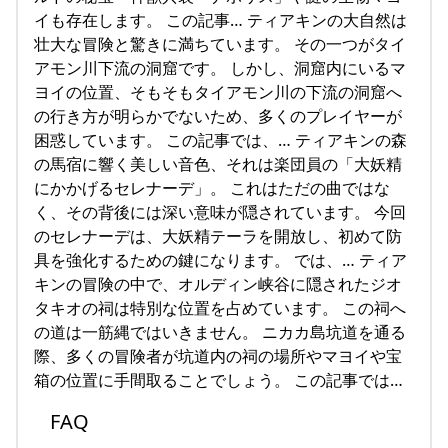
イも存在します。 この記事… ティアキンの大自然は
壮大な冒険と驚きに満ちています。 その一つがタイ
アモン川下流の洞窟です。 しかし、洞窟内にいるマ
ヨイの位置、そもそもタイアモン川の下流の洞窟へ
の行き方が明らかでないため、多くのプレイヤーが
困惑しています。 この記事では、… ティアキンの森
の馬宿に響く美しい音色、それは楽団員の「大妖精
にかかげるセレナーデ」。 これはただの曲ではな
く、その背後には深い意味が隠されています。 今回
のセレナーデは、大妖精テーラを開放し、初めて防
具を強化するための鍵になります。 では、… ティア
キンの冒険の中で、オルディン峡谷に隠されたジオ
タキオの祠は特別な位置を占めています。 この祠へ
の道は一筋縄ではいきません。 ニカカ島坑道を通る
際、多くの冒険者が坑道内の祠の場所やマヨイや宝
箱の位置に手間取ることでしょう。 この記事では…
FAQ