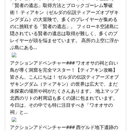
「賢者の遺志」取得方法とブロックゴーレム撃破
術！ ティアキン（ゼルダの伝説ティアーズオブザキ
ングダム）の大冒険で、多くのプレイヤーが集める
のに挑戦する「賢者の遺志」。 フィローネ空諸島に
隠されている賢者の遺志は取得が難しく、多くのプ
レイヤーが頭を悩ませています。 高所の上空に浮か
ぶ島にある…
アクションアドベンチャー### ワオオサの祠と白い
鳥が導く洞窟を完全マスター！【ティアキン攻略】
皆さん、こんにちは！ ゼルダの伝説ティアーズオブ
ザキングダム（ティアキン）の世界は広大で、まだ
未探索の場所や祠がたくさんあります。 地上マップ
北西のリトの村周辺も多くの謎に包まれています。
今日は、その中でも特に注目すべき「ワオオサの
祠」と…
アクションアドベンチャー### 西ゲルド地下遺跡の