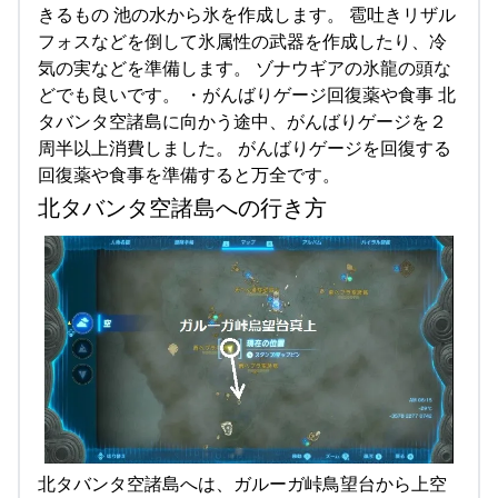
きるもの 池の水から氷を作成します。 雹吐きリザル
フォスなどを倒して氷属性の武器を作成したり、冷
気の実などを準備します。 ゾナウギアの氷龍の頭な
どでも良いです。 ・がんばりゲージ回復薬や食事 北
タバンタ空諸島に向かう途中、がんばりゲージを２
周半以上消費しました。 がんばりゲージを回復する
回復薬や食事を準備すると万全です。
北タバンタ空諸島への行き方
北タバンタ空諸島へは、ガルーガ峠鳥望台から上空