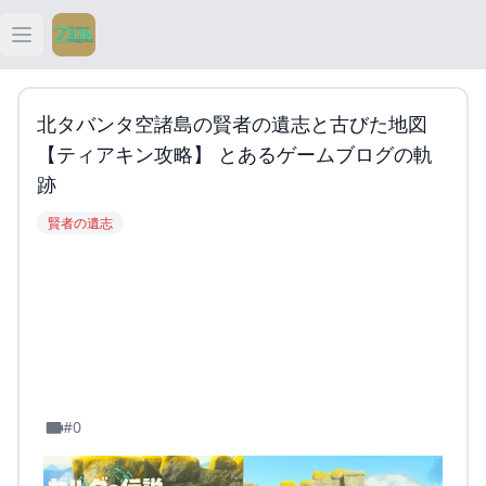
Open main menu
ティアキン
北タバンタ空諸島の賢者の遺志と古びた地図
ティアキン 祠
【ティアキン攻略】 とあるゲームブログの軌
跡
ティアキン 武器
賢者の遺志
ティアキン 攻略
#0