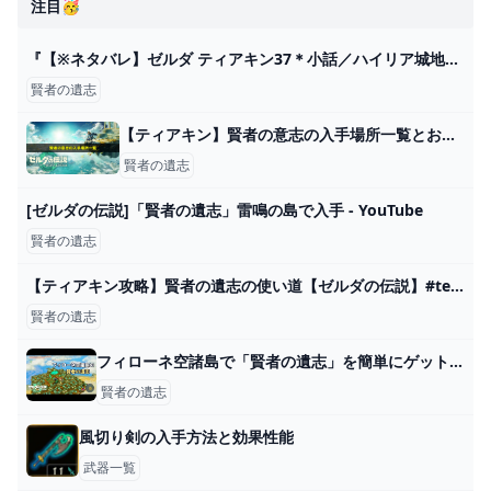
注目🥳
『【※ネタバレ】ゼルダ ティアキン37＊小話／ハイリア城地下、賢者の祝福』
賢者の遺志
【ティアキン】賢者の意志の入手場所一覧とおすすめ使い道｜誰に使うべき？ ワイトのゲーム案内所
賢者の遺志
[ゼルダの伝説]「賢者の遺志」雷鳴の島で入手 - YouTube
賢者の遺志
【ティアキン攻略】賢者の遺志の使い道【ゼルダの伝説】#tearsofthekingdom #shorts - YouTube
賢者の遺志
フィローネ空諸島で「賢者の遺志」を簡単にゲットする方法！ #ティアキン #ゼルダの伝説ティアーズオブザキングダム #ブロックゴーレム - YouTube
賢者の遺志
風切り剣の入手方法と効果性能
武器一覧