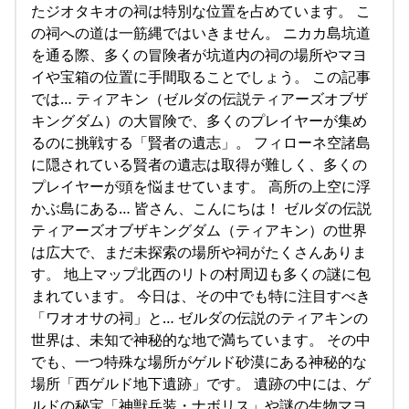
たジオタキオの祠は特別な位置を占めています。 こ
の祠への道は一筋縄ではいきません。 ニカカ島坑道
を通る際、多くの冒険者が坑道内の祠の場所やマヨ
イや宝箱の位置に手間取ることでしょう。 この記事
では… ティアキン（ゼルダの伝説ティアーズオブザ
キングダム）の大冒険で、多くのプレイヤーが集め
るのに挑戦する「賢者の遺志」。 フィローネ空諸島
に隠されている賢者の遺志は取得が難しく、多くの
プレイヤーが頭を悩ませています。 高所の上空に浮
かぶ島にある… 皆さん、こんにちは！ ゼルダの伝説
ティアーズオブザキングダム（ティアキン）の世界
は広大で、まだ未探索の場所や祠がたくさんありま
す。 地上マップ北西のリトの村周辺も多くの謎に包
まれています。 今日は、その中でも特に注目すべき
「ワオオサの祠」と… ゼルダの伝説のティアキンの
世界は、未知で神秘的な地で満ちています。 その中
でも、一つ特殊な場所がゲルド砂漠にある神秘的な
場所「西ゲルド地下遺跡」です。 遺跡の中には、ゲ
ルドの秘宝「神獣兵装・ナボリス」や謎の生物マヨ