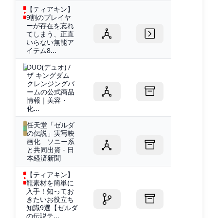
【ティアキン】
9割のプレイヤ
ーが存在を忘れ
てしまう、正直
いらない無能ア
イテム8...
DUO(デュオ) /
ザ キングダム
クレンジングバ
ームの公式商品
情報｜美容・
化...
任天堂「ゼルダ
の伝説」実写映
画化 ソニー系
と共同出資 - 日
本経済新聞
【ティアキン】
龍素材を簡単に
入手！知ってお
きたいお役立ち
知識9選【ゼルダ
の伝説テ...