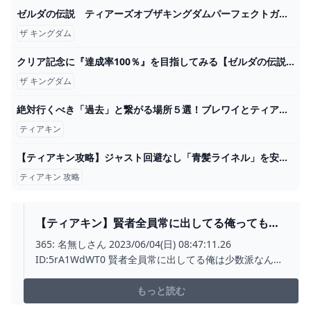
ゼルダの伝説 ティアーズオブザキングダムパーフェクトガイド
ザ キングダム
クリア記念に『達成率100％』を目指してみる【ゼルダの伝説 ティアーズ オブ ザ キングダム】 - YouTube
ザ キングダム
絶対行くべき「過去」と繋がる場所５選！ブレワイとティアキンの比較も【ゼルダの伝説ティアーズオブザキングダム】 - YouTube
ティアキン
【ティアキン攻略】ジャスト回避なし「青髪ライネル」を安全に倒して獣王の弓を手に入れる為の簡単討伐方法と出現場所を紹介します【ティアーズオブザキングダム】 - YouTube
ティアキン 攻略
【ティアキン】賢者全員常に出してる俺ってもし
かして少数派なのか？【ティアーズオブザキング
365: 名無しさん 2023/06/04(日) 08:47:11.26
ダム】 ゼルダの伝説ティアーズオブザキングダム
ID:5rA1WdWT0 賢者全員常に出してる俺は少数派なんだ
(ティアキン)攻略まとめ-コログ速報
ろうか 373: 名無しさん 2023/06/04(日) 08:49:39.79
ID:N6lJrO
もっと読む