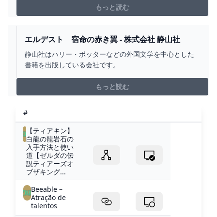
ている謎解き内容を解説するので、雷の神殿を解放する
もっと読む
参考にしてください。
エルデスト 宿命の赤き翼 - 株式会社 静山社
静山社はハリー・ポッターなどの外国文学を中心とした
書籍を出版している会社です。
もっと読む
#
【ティアキン】
白龍の龍岩石の
入手方法と使い
道【ゼルダの伝
説ティアーズオ
ブザキング...
Beeable –
Atração de
talentos