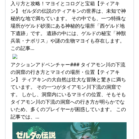
入り方と攻略！マヨイとコログと宝箱【ティアキ
ン】 ゼルダの伝説のティアキンの世界は、未知で神
秘的な地で満ちています。 その中でも、一つ特殊な
場所がゲルド砂漠にある神秘的な場所「西ゲルド地
下遺跡」です。 遺跡の中には、ゲルドの秘宝「神獣
兵装・ナボリス」や謎の生物マヨイも存在します。
この記事…
アクションアドベンチャー### タイアモン川の下流
の洞窟の行き方とマヨイの場所・位置【ティアキ
ン】 ティアキンの大自然は壮大な冒険と驚きに満ち
ています。 その一つがタイアモン川下流の洞窟で
す。 しかし、洞窟内にいるマヨイの位置、そもそも
タイアモン川の下流の洞窟への行き方が明らかでな
いため、多くのプレイヤーが困惑しています。 この
記事では、…