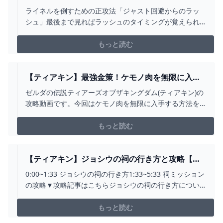
グ 超正攻法【ゼルダの伝説 ティアーズオブザキン
ライネルを倒すための正攻法「ジャスト回避からのラッ
グダム攻略ネタ】 - YOUTUBE
シュ」最後まで見ればラッシュのタイミングが覚えられ
る！裏技、ハメ技、バグを利用しないから、一度覚えて
しまえば最後まで役に立ちます！防御と回避を覚えれば
もっと読む
もう負けることはありません。【ゼルダの伝説 ティアー
ズオブザキングダム】音楽：音楽素材/魔王魂#ライネル#
ジャスト...
【ティアキン】最強金策！ケモノ肉を無限に入手
する方法！料理もルピーもこれで困らない！！
ゼルダの伝説ティアーズオブザキングダム(ティアキン)の
【ゼルダの伝説ティアーズオブザキングダム】 -
攻略動画です。今回はケモノ肉を無限に入手する方法を
YOUTUBE
紹介させていただきました！極上ケモノ肉も上ケモノ肉
も取り放題！上のモリブリンを倒さないように注意！ガ
もっと読む
ンバリバチのハチミツも手に入るのでありがい！料理し
て売れば金策にもなります！ケモノ肉の集め方を探して
いた方は是...
【ティアキン】ジョシウの祠の行き方と攻略【ゼ
ルダの伝説ティアーズオブザキングダム】 -
0:00~1:33 ジョシウの祠の行き方1:33~5:33 祠ミッション
YOUTUBE
の攻略▼攻略記事はこちらジョシウの祠の行き方につい
てhttps://game8.jp/zelda-totk/528026水晶運搬の方法に
ついてhttps://game8.jp/zelda-totk/528026★チャンネル
もっと読む
登録もよろしくお願い...