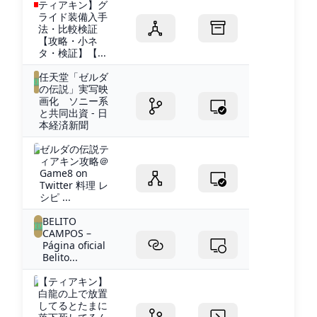
ティアキン】グ
ライド装備入手
法・比較検証
【攻略・小ネ
タ・検証】【...
任天堂「ゼルダ
の伝説」実写映
画化 ソニー系
と共同出資 - 日
本経済新聞
ゼルダの伝説テ
ィアキン攻略＠
Game8 on
Twitter 料理 レ
シピ ...
BELITO
CAMPOS –
Página oficial
Belito...
【ティアキン】
白龍の上で放置
してるとたまに