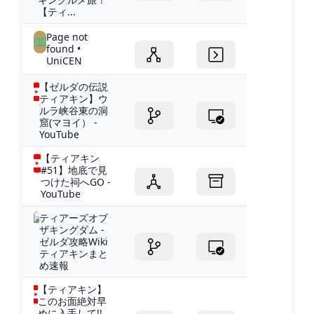
【ティ...
Page not
found •
UniCEN
【ゼルダの伝説
ティアキン】ウ
ルラ峡谷東の洞
窟(マヨイ） -
YouTube
【ティアキン
#51】地底で見
つけた祠へGO -
YouTube
ティアーズオブ
ザキングダム -
ゼルダ攻略Wiki
ティアキンまと
め速報
【ティアキン】
このお面絶対早
めに入手して!!