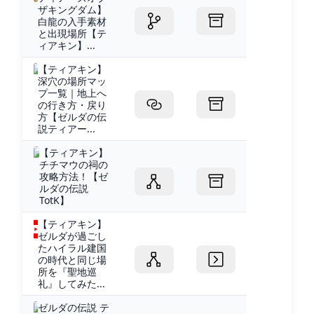
ザキングダム】
白龍の入手素材
と出現場所【テ
ィアキン】...
【ティアキン】
深穴の場所マッ
プ一覧｜地上へ
の行き方・戻り
方【ゼルダの伝
説ティアー...
【ティアキン】
チチマウの祠の
攻略方法！【ゼ
ルダの伝説
TotK】
【ティアキン】
ゼルダが過ごし
たハイラル建国
の時代と同じ場
所を『聖地巡
礼』してみた...
ゼルダの伝説 テ