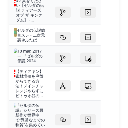
#2 翼をくださ
い【ゼルダの伝
説 ティアーズ
オブ ザ キング
ダム】 -...
ゼルダの伝説総
合スレ - 二次元
裏＠ふたば
10 mar. 2017
— 『ゼルダの
伝説 2024
【ティアキン】
素材増殖を序盤
からできる方
法！メインチャ
レンジやらずに
ビトゥオ谷の...
『ゼルダの伝
説』シリーズ最
新作が世界中
で“異常なまでの
称賛”を集めてい