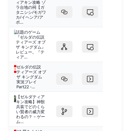
ィアキン攻略 ゾ
ラ台地の祠【ガ
タニシシ/モガワ
カ/イヘンア/ア
ポ...
話題のゲーム
『ゼルダの伝説
ティアーズ オブ
ザ キングダム』
レビュー。『テ
ィア...
ゼルダの伝説
ティアーズ オブ
ザ キングダム
実況プレイ
Part22 -...
【ゼルダティア
キン攻略】神獣
兵装でどのくら
い賢者の威力変
わるの？ – ゲー
ム...