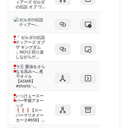
ィアーズ ゼルダ
の伝説 オブ ワ...
ゼルダの伝説
ティアー...
『 ゼルダの伝説
ティアーズ オブ
ザ キングダム
』NO12 回り道
しながらゲ...
ラ王 醤油をさら
なる高みへ…煮
干オイル
【ASMR】
#shorts -...
いっけぇースー
パー甲羅アター
ック
❗️❗️❗️【スー
パーマリオメー
カー２#658】...