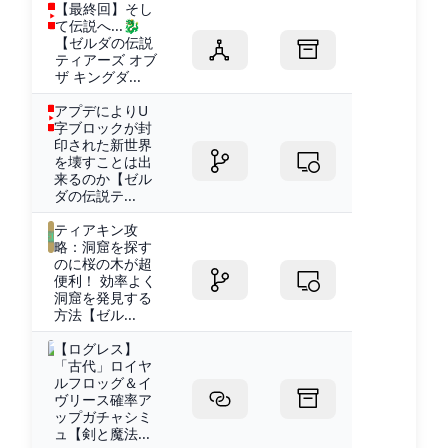
【最終回】そし
て伝説へ...🐉
【ゼルダの伝説
ティアーズ オブ
ザ キングダ...
アプデによりU
字ブロックが封
印された新世界
を壊すことは出
来るのか【ゼル
ダの伝説テ...
ティアキン攻
略：洞窟を探す
のに桜の木が超
便利！ 効率よく
洞窟を発見する
方法【ゼル...
【ログレス】
「古代」ロイヤ
ルフロッグ＆イ
ヴリース確率ア
ップガチャシミ
ュ【剣と魔法...