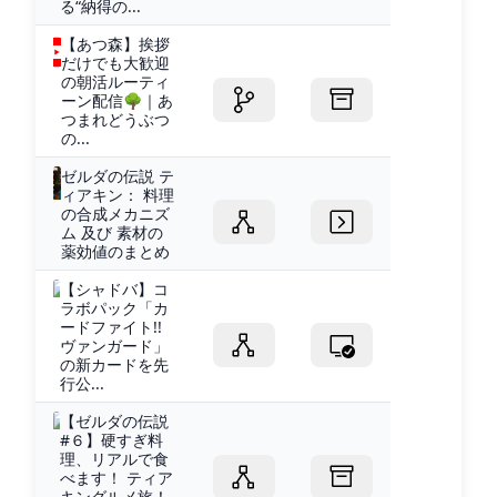
る“納得の...
【あつ森】挨拶
だけでも大歓迎
の朝活ルーティ
ーン配信🌳｜あ
つまれどうぶつ
の...
ゼルダの伝説 テ
ィアキン： 料理
の合成メカニズ
ム 及び 素材の
薬効値のまとめ
【シャドバ】コ
ラボパック「カ
ードファイト!!
ヴァンガード」
の新カードを先
行公...
【ゼルダの伝説
#６】硬すぎ料
理、リアルで食
べます！ ティア
キングルメ旅！