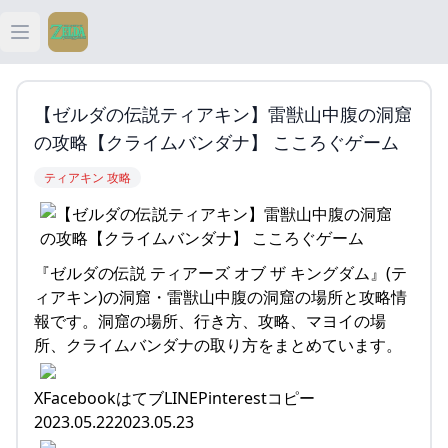
Open main menu
ティアキン
【ゼルダの伝説ティアキン】雷獣山中腹の洞窟
ティアキン 祠
の攻略【クライムバンダナ】 こころぐゲーム
ティアキン 攻略
ティアキン 武器
ティアキン 攻略
『ゼルダの伝説 ティアーズ オブ ザ キングダム』(テ
ィアキン)の洞窟・雷獣山中腹の洞窟の場所と攻略情
報です。洞窟の場所、行き方、攻略、マヨイの場
所、クライムバンダナの取り方をまとめています。
XFacebookはてブLINEPinterestコピー
2023.05.222023.05.23