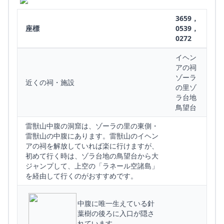
3659，
座標
0539，
0272
イヘン
アの祠
ゾーラ
近くの祠・施設
の里ゾ
ラ台地
鳥望台
雷獣山中腹の洞窟は、ゾーラの里の東側・
雷獣山の中腹にあります。雷獣山のイヘン
アの祠を解放していれば楽に行けますが、
初めて行く時は、ゾラ台地の鳥望台から大
ジャンプして、上空の「ラネール空諸島」
を経由して行くのがおすすめです。
中腹に唯一生えている針
葉樹の後ろに入口が隠さ
れています。