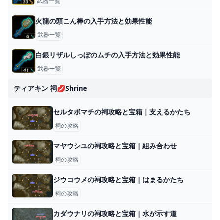
武器一覧
火龍の頭こん棒の入手方法と効果性能
武器一覧
白銀リザルしっぽのムチの入手方法と効果性能
武器一覧
ティアキン 祠💋shrine
セルタボマチの祠攻略と宝箱｜支えるかたち
祠の攻略
マヤウシユの祠攻略と宝箱｜組み合わせ
祠の攻略
ジウコウメの祠攻略と宝箱｜はまるかたち
祠の攻略
カダウナリの祠攻略と宝箱｜水が示す道