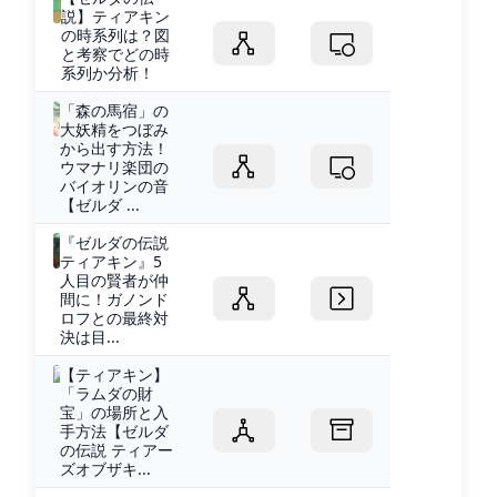
説】ティアキン
の時系列は？図
と考察でどの時
系列か分析！
「森の馬宿」の
大妖精をつぼみ
から出す方法！
ウマナリ楽団の
バイオリンの音
【ゼルダ ...
『ゼルダの伝説
ティアキン』5
人目の賢者が仲
間に！ガノンド
ロフとの最終対
決は目...
【ティアキン】
「ラムダの財
宝」の場所と入
手方法【ゼルダ
の伝説 ティアー
ズオブザキ...