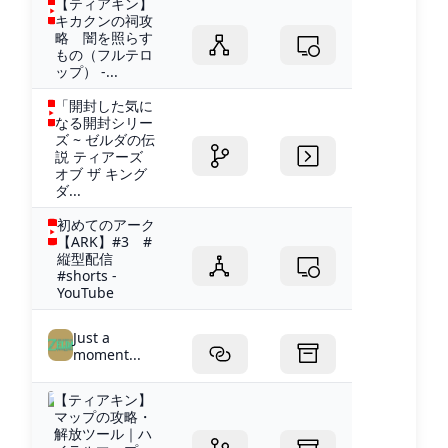
【ティアキン】
キカクンの祠攻
略 闇を照らす
もの（フルテロ
ップ） -...
「開封した気に
なる開封シリー
ズ ~ ゼルダの伝
説 ティアーズ
オブ ザ キング
ダ...
初めてのアーク
【ARK】#3 #
縦型配信
#shorts -
YouTube
Just a
moment...
【ティアキン】
マップの攻略・
解放ツール｜ハ