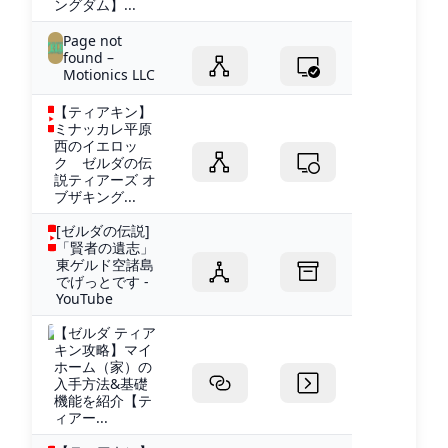
ングダム】...
Page not
found –
Motionics LLC
【ティアキン】
ミナッカレ平原
西のイエロッ
ク ゼルダの伝
説ティアーズ オ
ブザキング...
[ゼルダの伝説]
「賢者の遺志」
東ゲルド空諸島
でげっとです -
YouTube
【ゼルダ ティア
キン攻略】マイ
ホーム（家）の
入手方法&基礎
機能を紹介【テ
ィアー...