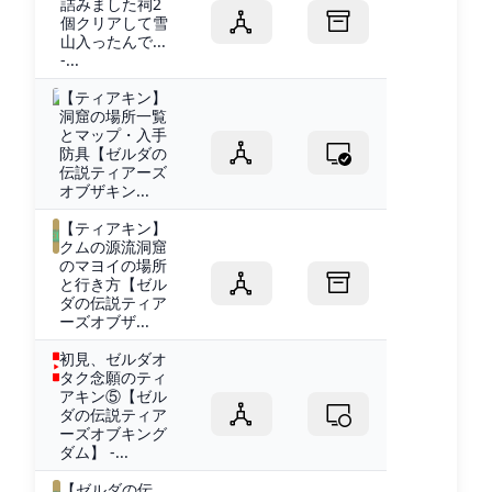
詰みました祠2
個クリアして雪
山入ったんで...
-...
【ティアキン】
洞窟の場所一覧
とマップ・入手
防具【ゼルダの
伝説ティアーズ
オブザキン...
【ティアキン】
クムの源流洞窟
のマヨイの場所
と行き方【ゼル
ダの伝説ティア
ーズオブザ...
初見、ゼルダオ
タク念願のティ
アキン⑤【ゼル
ダの伝説ティア
ーズオブキング
ダム】 -...
【ゼルダの伝