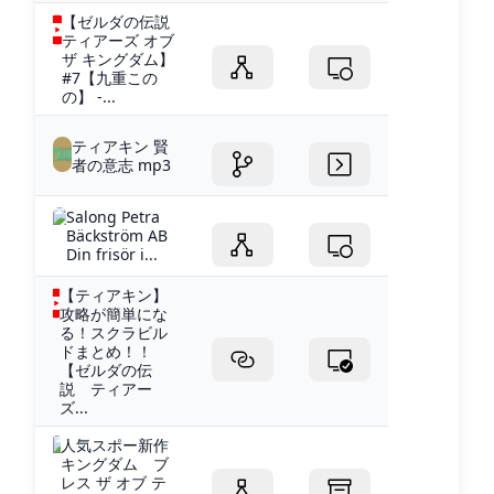
【ゼルダの伝説
ティアーズ オブ
ザ キングダム】
#7【九重この
の】 -...
ティアキン 賢
者の意志 mp3
Salong Petra
Bäckström AB
Din frisör i...
【ティアキン】
攻略が簡単にな
る！スクラビル
ドまとめ！！
【ゼルダの伝
説 ティアー
ズ...
人気スポー新作
キングダム ブ
レス ザ オブ テ