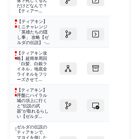
落下死してるん
だけどなんで？
【ティアー...
【ティアキン】
ミニチャレンジ
「英雄たちの隠
し事」 攻略【ゼ
ルダの伝説】 -...
【ティアキン攻
略】超簡単周回
「白髪、白銀ラ
イネル」地底全
ライネルをフリ
ーズさせて...
【ティアキン】
序盤にハイラル
城の頂上に行く
と”伝説の武
器”が取れるらし
い【ゼルダ...
ゼルダの伝説の
ティアキンで、
マヨイを倒した