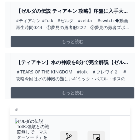
【ゼルダの伝説 ティアキン 攻略】序盤に入手大作
戦 夢見の勇者装備セットの入手法 【ティアー
#ティアキン #Totk #ゼルダ #zelda #switch ◆動画
ズオブザキングダム】 - YOUTUBE
再生時間0:44 ①夢見の勇者服2:22 ②夢見の勇者ズボ
ン4:53 ③夢見の勇者の面
■Twitterhttps://twitter.com/GORIKI22■チャンネル登録
もっと読む
してもらえると喜びますhttp://ur0.link/GuAc■M...
【ティアキン】水の神殿を8分で完全解説【ゼルダ
の伝説ティアーズオブザキングダム】/ジャイと共
＃TEARS OF THE KINGDOM #totk ＃ブレワイ２ ＃
のトニー - YOUTUBE
攻略今回は水の神殿の難しいギミック・パズル・ボスの
攻略です！今後もアップしていきますのでチャンネル登
録ベルマークお願いします。高評価やコメント頂けると
もっと読む
励みになります(^^♪ゼル伝ティアキン攻略再生リスト
↓https://www.youtube...
#
ゼルダの伝説
TotK:強敵との戦
闘無しで「マス
ターソード」を