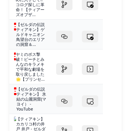
コログ探しに革
命！【ティアー
ズオブザ...
【ゼルダの伝説
ティアキン】ゲ
ルドキャニオン
鳥望台のエリア
の洞窟＆...
ヤミのボス撃
破！ピーチとみ
んなのキラメキ
で平和な劇場を
取り戻しました
🌟【プリンセ...
【ゼルダの伝説
ティアキン】 氷
結の山麗洞窟(マ
ヨイ） -
YouTube
【ティアキン】
カカリコ村の井
戸 井戸 - ゼルダ