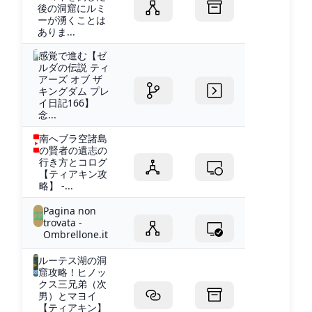
後の洞窟にルミ
ーが湧くことは
ありま...
感覚で進む【ゼ
ルダの伝説 ティ
アーズ オブ ザ
キングダム プレ
イ日記166】
念...
南へブラ空諸島
の賢者の遺志の
行き方とコログ
【ティアキン攻
略】 -...
Pagina non
trovata -
Ombrellone.it
ルーテス湖の洞
窟攻略！ヒノッ
クス三兄弟（次
男）とマヨイ
【ティアキン】