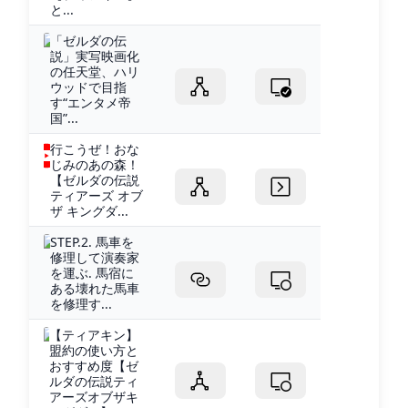
と...
「ゼルダの伝
説」実写映画化
の任天堂、ハリ
ウッドで目指
す“エンタメ帝
国”...
行こうぜ！おな
じみのあの森！
【ゼルダの伝説
ティアーズ オブ
ザ キングダ...
STEP.2. 馬車を
修理して演奏家
を運ぶ. 馬宿に
ある壊れた馬車
を修理す...
【ティアキン】
盟約の使い方と
おすすめ度【ゼ
ルダの伝説ティ
アーズオブザキ