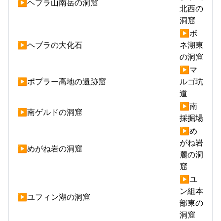
▶ヘブラ山南岳の洞窟
北西の
洞窟
▶ボ
▶ヘブラの大化石
ネ湖東
の洞窟
▶マ
▶ポプラー高地の遺跡窟
ルゴ坑
道
▶南
▶南ゲルドの洞窟
採掘場
▶め
がね岩
▶めがね岩の洞窟
麓の洞
窟
▶ユ
ン組本
▶ユフィン湖の洞窟
部東の
洞窟