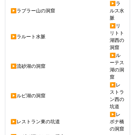
▶ラ
▶ラブラー山の洞窟
ルス水
脈
▶リ
リトト
▶ラルート水脈
湖西の
洞窟
▶ル
ーテス
▶流砂湖の洞窟
湖の洞
窟
▶レ
ストラ
▶ルピ湖の洞窟
ン西の
坑道
▶レ
▶レストラン東の坑道
ボナ橋
の洞窟