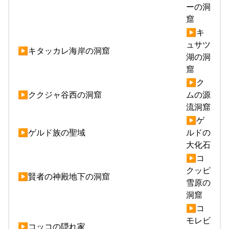
ーの洞
窟
▶キ
ュサツ
▶キタッカレ海岸の洞窟
湖の洞
窟
▶ク
▶ククジャ谷西の洞窟
ムの源
流洞窟
▶ゲ
▶ゲルド族の聖域
ルドの
大化石
▶コ
クッピ
▶賢者の神殿地下の洞窟
雪原の
洞窟
▶コ
モレビ
▶コッコの隠れ家