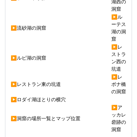
湖西の
洞窟
▶ル
ーテス
▶流砂湖の洞窟
湖の洞
窟
▶レ
ストラ
▶ルピ湖の洞窟
ン西の
坑道
▶レ
▶レストラン東の坑道
ボナ橋
の洞窟
▶ロダイ湖ほとりの横穴
▶ア
ッカレ
▶洞窟の場所一覧とマップ位置
砦跡の
洞窟