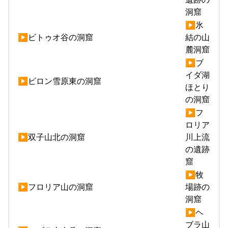
洞窟
▶氷
▶ビトゥオ谷の洞窟
結の山
麓洞窟
▶ブ
イダ湖
▶ビロン雪原東の洞窟
ほとり
の洞窟
▶フ
ロリア
▶双子山北の洞窟
川上流
の遺跡
窟
▶牧
▶フロリア山の洞窟
場跡の
洞窟
▶ヘ
ブラ山