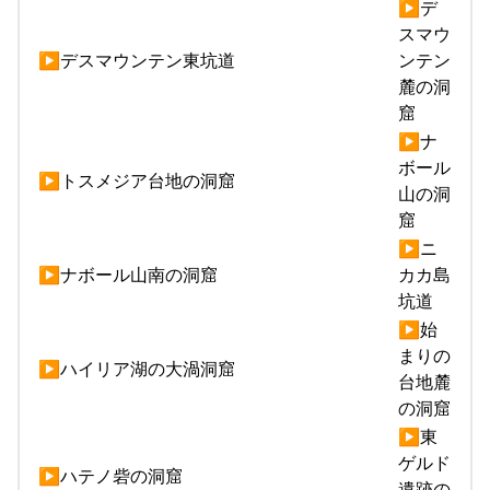
▶デ
スマウ
▶デスマウンテン東坑道
ンテン
麓の洞
窟
▶ナ
ボール
▶トスメジア台地の洞窟
山の洞
窟
▶ニ
▶ナボール山南の洞窟
カカ島
坑道
▶始
まりの
▶ハイリア湖の大渦洞窟
台地麓
の洞窟
▶東
ゲルド
▶ハテノ砦の洞窟
遺跡の