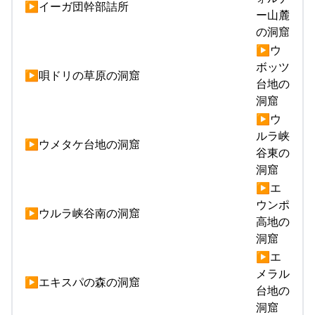
▶イーガ団幹部詰所
ー山麓
の洞窟
▶ウ
ボッツ
▶唄ドリの草原の洞窟
台地の
洞窟
▶ウ
ルラ峡
▶ウメタケ台地の洞窟
谷東の
洞窟
▶エ
ウンポ
▶ウルラ峡谷南の洞窟
高地の
洞窟
▶エ
メラル
▶エキスパの森の洞窟
台地の
洞窟