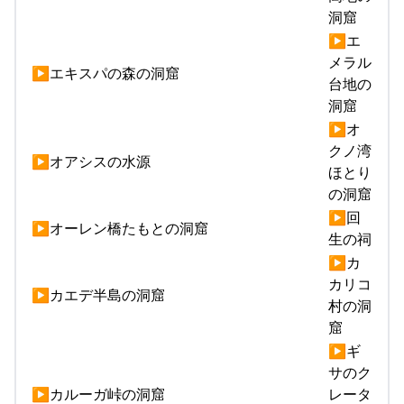
洞窟
▶エ
メラル
▶エキスパの森の洞窟
台地の
洞窟
▶オ
クノ湾
▶オアシスの水源
ほとり
の洞窟
▶回
▶オーレン橋たもとの洞窟
生の祠
▶カ
カリコ
▶カエデ半島の洞窟
村の洞
窟
▶ギ
サのク
▶カルーガ峠の洞窟
レータ