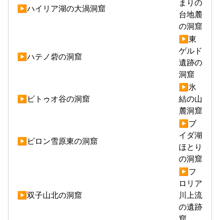
まりの
▶ハイリア湖の大渦洞窟
台地麓
の洞窟
▶東
ゲルド
▶ハテノ砦の洞窟
遺跡の
洞窟
▶氷
▶ビトゥオ谷の洞窟
結の山
麓洞窟
▶ブ
イダ湖
▶ビロン雪原東の洞窟
ほとり
の洞窟
▶フ
ロリア
▶双子山北の洞窟
川上流
の遺跡
窟