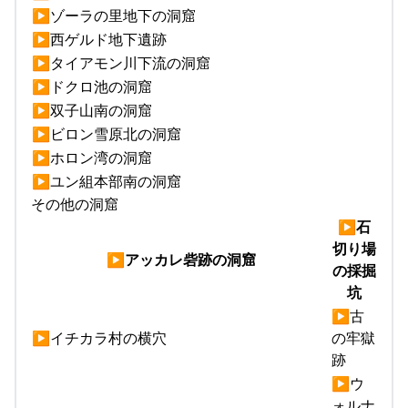
▶ゾーラの里地下の洞窟
▶西ゲルド地下遺跡
▶タイアモン川下流の洞窟
▶ドクロ池の洞窟
▶双子山南の洞窟
▶ビロン雪原北の洞窟
▶ホロン湾の洞窟
▶ユン組本部南の洞窟
その他の洞窟
▶石
切り場
▶アッカレ砦跡の洞窟
の採掘
坑
▶古
▶イチカラ村の横穴
の牢獄
跡
▶ウ
ォルナ