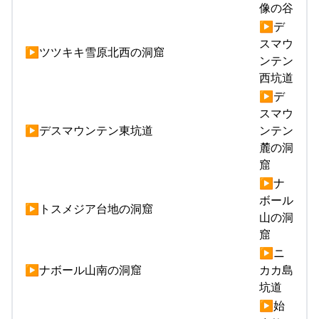
像の谷
▶デ
スマウ
▶ツツキキ雪原北西の洞窟
ンテン
西坑道
▶デ
スマウ
▶デスマウンテン東坑道
ンテン
麓の洞
窟
▶ナ
ボール
▶トスメジア台地の洞窟
山の洞
窟
▶ニ
▶ナボール山南の洞窟
カカ島
坑道
▶始