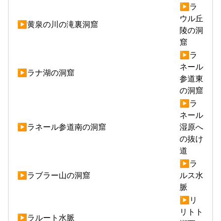
▶ラ
ウル丘
▶黄泉の川の滝裏洞窟
陵の洞
窟
▶ラ
ネール
▶ラナ湖の洞窟
参道東
の洞窟
▶ラ
ネール
▶ラネール参道南の洞窟
湿原へ
の抜け
道
▶ラ
▶ラブラー山の洞窟
ルス水
脈
▶リ
リトト
▶ラルート水脈