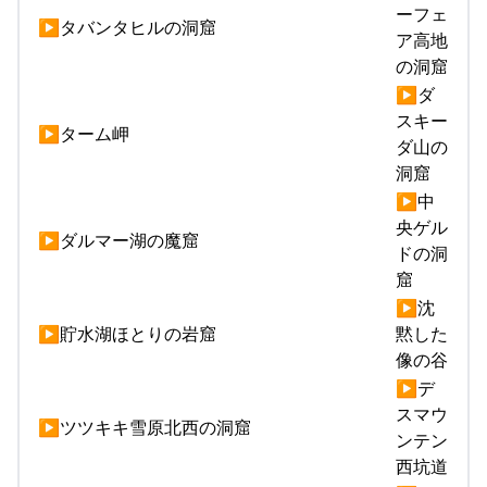
ーフェ
▶タバンタヒルの洞窟
ア高地
の洞窟
▶ダ
スキー
▶ターム岬
ダ山の
洞窟
▶中
央ゲル
▶ダルマー湖の魔窟
ドの洞
窟
▶沈
▶貯水湖ほとりの岩窟
黙した
像の谷
▶デ
スマウ
▶ツツキキ雪原北西の洞窟
ンテン
西坑道