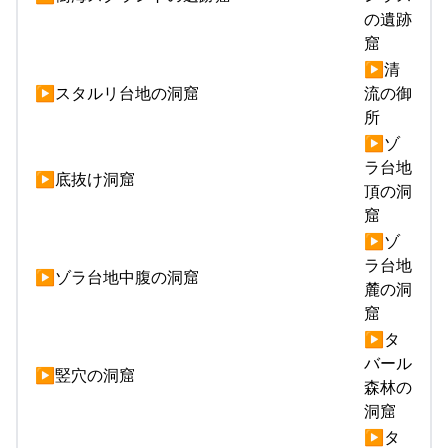
の遺跡
窟
▶清
▶スタルリ台地の洞窟
流の御
所
▶ゾ
ラ台地
▶底抜け洞窟
頂の洞
窟
▶ゾ
ラ台地
▶ゾラ台地中腹の洞窟
麓の洞
窟
▶タ
バール
▶竪穴の洞窟
森林の
洞窟
▶タ