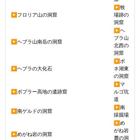
▶牧
▶フロリア山の洞窟
場跡の
洞窟
▶ヘ
ブラ山
▶ヘブラ山南岳の洞窟
北西の
洞窟
▶ボ
▶ヘブラの大化石
ネ湖東
の洞窟
▶マ
▶ポプラー高地の遺跡窟
ルゴ坑
道
▶南
▶南ゲルドの洞窟
採掘場
▶め
がね岩
▶めがね岩の洞窟
麓の洞