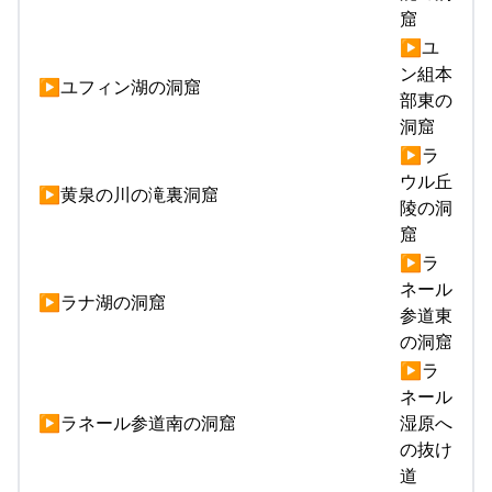
窟
▶ユ
ン組本
▶ユフィン湖の洞窟
部東の
洞窟
▶ラ
ウル丘
▶黄泉の川の滝裏洞窟
陵の洞
窟
▶ラ
ネール
▶ラナ湖の洞窟
参道東
の洞窟
▶ラ
ネール
▶ラネール参道南の洞窟
湿原へ
の抜け
道