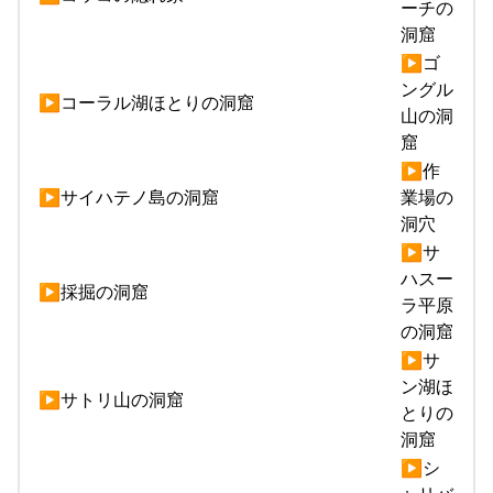
ーチの
洞窟
▶ゴ
ングル
▶コーラル湖ほとりの洞窟
山の洞
窟
▶作
▶サイハテノ島の洞窟
業場の
洞穴
▶サ
ハスー
▶採掘の洞窟
ラ平原
の洞窟
▶サ
ン湖ほ
▶サトリ山の洞窟
とりの
洞窟
▶シ