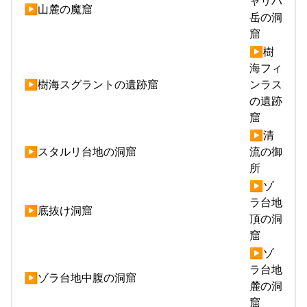
ャリバ
▶山麓の魔窟
岳の洞
窟
▶樹
海フィ
▶樹海スグラントの遺跡窟
ンラス
の遺跡
窟
▶清
▶スタルリ台地の洞窟
流の御
所
▶ゾ
ラ台地
▶底抜け洞窟
頂の洞
窟
▶ゾ
ラ台地
▶ゾラ台地中腹の洞窟
麓の洞
窟