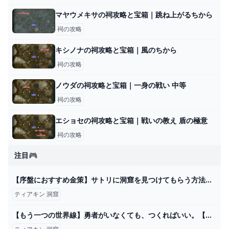
マヤウメキサの祠攻略と宝箱｜跳ね上がるちから
祠の攻略
キシノナの祠攻略と宝箱｜風のちから
祠の攻略
ノウダの祠攻略と宝箱｜一身の戦い 中等
祠の攻略
エショセの祠攻略と宝箱｜戦いの教え 盾の極意
祠の攻略
注目🎮
【序盤におすすめ金策】サトリに洞窟を見つけてもらう方法【ルピー稼ぎ】 - YouTube
ティアキン 洞窟
【もう一つの世界線】勇者がいなくても、つくればいい。【ドラゴンクエストビルダーズ -アレフガルドを復活せよ-】part3 - YouTube