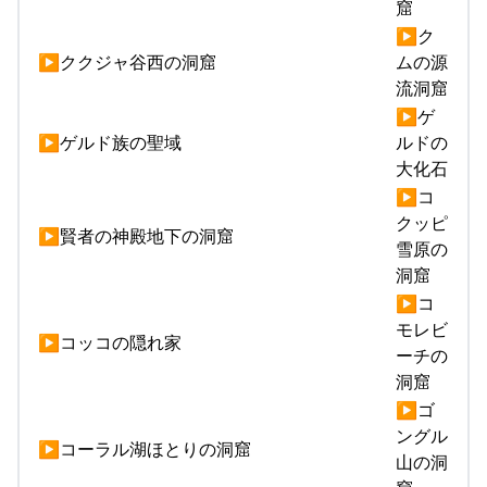
窟
▶ク
▶ククジャ谷西の洞窟
ムの源
流洞窟
▶ゲ
▶ゲルド族の聖域
ルドの
大化石
▶コ
クッピ
▶賢者の神殿地下の洞窟
雪原の
洞窟
▶コ
モレビ
▶コッコの隠れ家
ーチの
洞窟
▶ゴ
ングル
▶コーラル湖ほとりの洞窟
山の洞