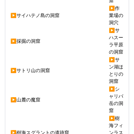
窟
▶作
▶サイハテノ島の洞窟
業場の
洞穴
▶サ
ハスー
▶採掘の洞窟
ラ平原
の洞窟
▶サ
ン湖ほ
▶サトリ山の洞窟
とりの
洞窟
▶シ
ャリバ
▶山麓の魔窟
岳の洞
窟
▶樹
海フィ
▶樹海スグラントの遺跡窟
ンラス