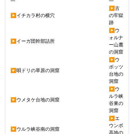
—
—
▶古
▶イチカラ村の横穴
の牢獄
跡
▶ウ
ォルナ
▶イーガ団幹部詰所
ー山麓
の洞窟
▶ウ
ボッツ
▶唄ドリの草原の洞窟
台地の
洞窟
▶ウ
ルラ峡
▶ウメタケ台地の洞窟
谷東の
洞窟
▶エ
ウンポ
▶ウルラ峡谷南の洞窟
高地の