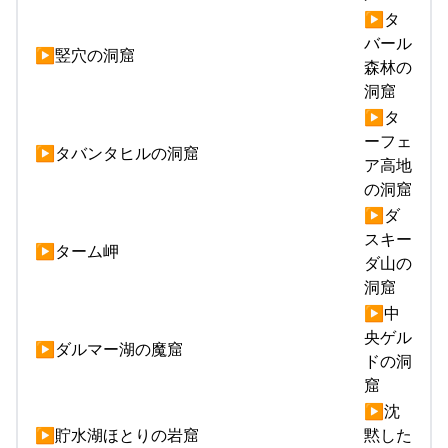
▶タ
バール
▶竪穴の洞窟
森林の
洞窟
▶タ
ーフェ
▶タバンタヒルの洞窟
ア高地
の洞窟
▶ダ
スキー
▶ターム岬
ダ山の
洞窟
▶中
央ゲル
▶ダルマー湖の魔窟
ドの洞
窟
▶沈
▶貯水湖ほとりの岩窟
黙した