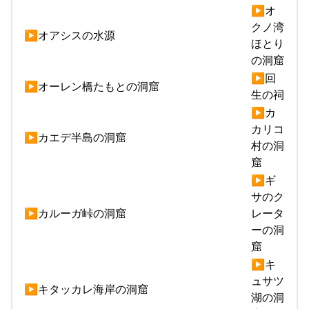
▶オ
クノ湾
▶オアシスの水源
ほとり
の洞窟
▶回
▶オーレン橋たもとの洞窟
生の祠
▶カ
カリコ
▶カエデ半島の洞窟
村の洞
窟
▶ギ
サのク
▶カルーガ峠の洞窟
レータ
ーの洞
窟
▶キ
ュサツ
▶キタッカレ海岸の洞窟
湖の洞