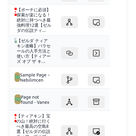
【ポーチに必須】
探索が楽になる！
絶対に持つべき最
強料理12選【ゼル
ダの伝説ティ...
【ゼルダ ティア
キン攻略】パラセ
ールの入手方法と
使い方【ティアー
ズ オブ ザ キ...
Sample Page –
Nebilimcen
Page not
found - Vanex
【ティアキン】宝
の山！絶対に行く
べき最高の空島8
選【ゼルダの伝説