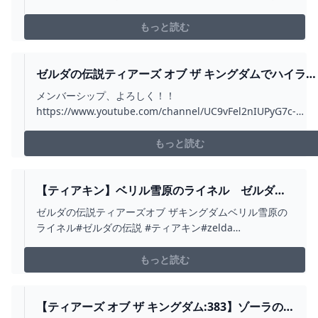
花 #コログ #リンク
もっと読む
ゼルダの伝説ティアーズ オブ ザ キングダムでハイラル
を救う！！ WONDERFUL ZELDA PART49 - YOUTUB
メンバーシップ、よろしく！！
https://www.youtube.com/channel/UC9vFel2nIUPyG7c-
_6yKP5A/join🌺 KEINO
PARIShttps://paypayfleamarket.yahoo.co.jp/item/z2058216
もっと読む
メルカリ KEINO PAR...
【ティアキン】ベリル雪原のライネル ゼルダの
伝説ティアーズオブ ザキングダム #ゼルダの伝
ゼルダの伝説ティアーズオブ ザキングダムベリル雪原の
説 #ティアキン #ZELDA #SHORTS - YOUTUBE
ライネル#ゼルダの伝説 #ティアキン#zelda
#zeldatearsofthekingdom #shorts
もっと読む
【ティアーズ オブ ザ キングダム:383】ゾーラの