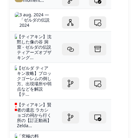
moment...
3 aug. 2024 —
「ゼルダの伝説
2024
【ティアキン】沈
黙した像の谷 洞
窟 - ゼルダの伝説
ティアーズオブザ
キング...
【ゼルダ ティア
キン攻略】ブロッ
クゴーレムの倒し
方。出現場所や弱
点などを解説
【テ...
【ティアキン】賢
者の遺志 ラカシ
ョゴの祠から行く
所の【訂正動画】
Zelda...
「究極の料