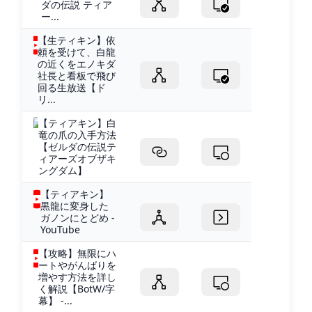
ダの伝説 ティア
ー...
【生ティキン】依
頼を受けて、白龍
の近くをエノキダ
社長と看板で飛び
回る生放送【ド
リ...
【ティアキン】白
竜の爪の入手方法
【ゼルダの伝説テ
ィアーズオブザキ
ングダム】
【ティアキン】
黒龍に変身した
ガノンにとどめ -
YouTube
【攻略】無限にハ
ートやがんばりを
増やす方法を詳し
く解説【BotW/字
幕】 -...