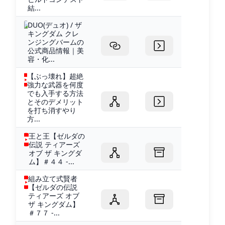
結...
DUO(デュオ) / ザ
キングダム クレ
ンジングバームの
公式商品情報｜美
容・化...
【ぶっ壊れ】超絶
強力な武器を何度
でも入手する方法
とそのデメリット
を打ち消すやり
方...
王と王【ゼルダの
伝説 ティアーズ
オブ ザ キングダ
ム】＃４４ -...
組み立て式賢者
【ゼルダの伝説
ティアーズ オブ
ザ キングダム】
＃７７ -...