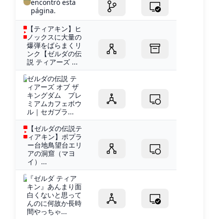
encontró esta
página.
【ティアキン】ヒ
ノックスに大量の
爆弾をばらまくリ
ンク【ゼルダの伝
説 ティアーズ ...
ゼルダの伝説 テ
ィアーズ オブ ザ
キングダム プレ
ミアムカフェボウ
ル｜セガプラ...
【ゼルダの伝説テ
ィアキン】ポプラ
ー台地鳥望台エリ
アの洞窟（マヨ
イ）...
『ゼルダ ティア
キン』あんまり面
白くないと思って
んのに何故か長時
間やっちゃ...