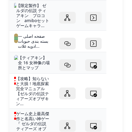
【限定製作】 ゼ
ルダの伝説 ティ
アキン プロコ
ン amiboセット
ゲームキャラ...
صفحه اصلی —
بسته بندی حبوبات
ادویه غلات...
【ティアキン】
全 16 女神像の場
所とマップ
【攻略】知らない
と大損！地底探索
完全マニュアル
【ゼルダの伝説テ
ィアーズオブザキ
ン...
ゲーム史上最高傑
作と名高い神ゲー
『 ゼルダの伝説
ティアーズ オブ