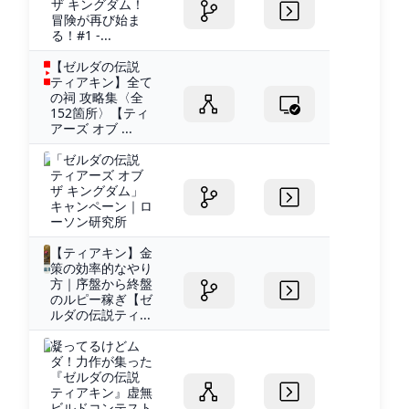
ザ キングダム！
冒険が再び始ま
る！#1 -...
【ゼルダの伝説
ティアキン】全て
の祠 攻略集〈全
152箇所〉【ティ
アーズ オブ ...
「ゼルダの伝説
ティアーズ オブ
ザ キングダム」
キャンペーン｜ロ
ーソン研究所
【ティアキン】金
策の効率的なやり
方｜序盤から終盤
のルピー稼ぎ【ゼ
ルダの伝説ティ...
凝ってるけどム
ダ！力作が集った
『ゼルダの伝説
ティアキン』虚無
ビルドコンテスト