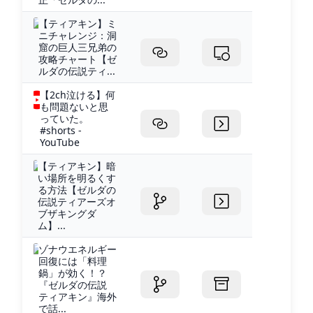
【ティアキン】ミ
ニチャレンジ：洞
窟の巨人三兄弟の
攻略チャート【ゼ
ルダの伝説ティ...
【2ch泣ける】何
も問題ないと思
っていた。
#shorts -
YouTube
【ティアキン】暗
い場所を明るくす
る方法【ゼルダの
伝説ティアーズオ
ブザキングダ
ム】...
ゾナウエネルギー
回復には「料理
鍋」が効く！？
『ゼルダの伝説
ティアキン』海外
で話...