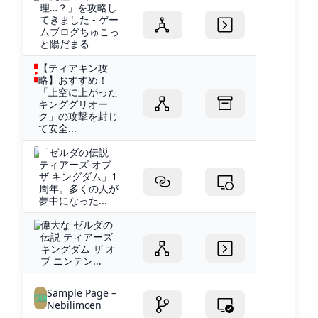
理…？」を攻略し
てきました - ゲー
ムブログちゅこっ
と陽だまる
【ティアキン攻
略】おすすめ！
「上空に上がった
キンググリオー
ク」の攻撃を封じ
て安全...
「ゼルダの伝説
ティアーズ オブ
ザ キングダム」1
周年。多くの人が
夢中になった...
偉大な ゼルダの
伝説 ティアーズ
キングダム ザ オ
ブ ニンテン...
Sample Page –
Nebilimcen