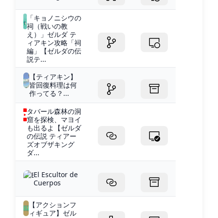
「キョノニシウの
祠（戦いの教
え）」ゼルダ テ
ィアキン攻略「祠
編」【ゼルダの伝
説テ...
【ティアキン】
皆回復料理は何
作ってる？...
タバール森林の洞
窟を探検、マヨイ
も出るよ【ゼルダ
の伝説 ティアー
ズオブザキング
ダ...
El Escultor de
Cuerpos
【アクションフ
ィギュア】ゼル