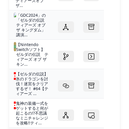
ティアーズオブ
ザ...
「GDC2024」の
「ゼルダの伝説
ティアーズ オブ
ザ キングダム」
講演...
【Nintendo
Switchソフト】
ゼルダの伝説 テ
ィアーズ オブ ザ
キン...
【ゼルダの伝説】
氷のドラゴンを討
伐！迷宮をクリア
するぞ！ #64【テ
ィアーズ ...
鬼神の装備一式を
ゲットすると何が
起こるの!?不思議
なミニチャレンジ
を攻略!!ティ...