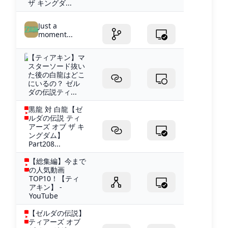
ザ キングダ...
Just a
moment...
【ティアキン】マ
スターソード抜い
た後の白龍はどこ
にいるの？ ゼル
ダの伝説ティ...
黒龍 対 白龍【ゼ
ルダの伝説 ティ
アーズ オブ ザ キ
ングダム】
Part208...
【総集編】今まで
の人気動画
TOP10！【ティ
アキン】 -
YouTube
【ゼルダの伝説】
ティアーズ オブ