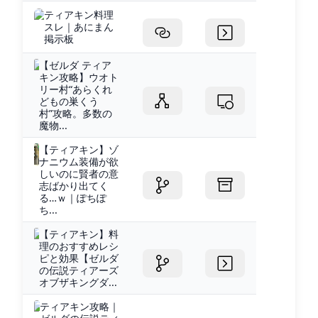
ティアキン料理
スレ｜あにまん
掲示板
【ゼルダ ティア
キン攻略】ウオト
リー村“あらくれ
どもの巣くう
村”攻略。多数の
魔物...
【ティアキン】ゾ
ナニウム装備が欲
しいのに賢者の意
志ばかり出てく
る…ｗ｜ぽちぽ
ち...
【ティアキン】料
理のおすすめレシ
ピと効果【ゼルダ
の伝説ティアーズ
オブザキングダ...
ティアキン攻略｜