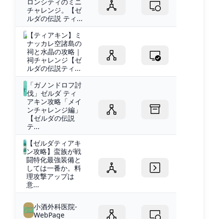
ロンシティのミニ
チャレンジ。【ゼ
ルダの伝説 ティ...
【ティアキン】ミ
ナッカレ空諸島の
祠と水晶の攻略｜
祠チャレンジ【ゼ
ルダの伝説ティ...
「ガノンドロフ討
伐」ゼルダ ティ
アキン攻略「メイ
ンチャレンジ編」
【ゼルダの伝説
テ...
【ゼルダティアキ
ン攻略】蛮族が戦
闘特化最強装備と
しては一番か。料
理攻撃アップは
意...
小酒外科医院-
WebPage