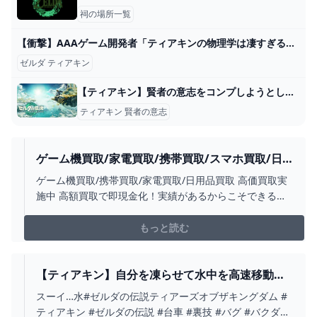
祠の場所一覧
【衝撃】AAAゲーム開発者「ティアキンの物理学は凄すぎる。なんでこんな設計図になってるのか」 · Helck(ヘルク) 第9話 感想：大陸へゴール！卑劣な蛮族にヘルクもキレる！ 2024
ゼルダ ティアキン
【ティアキン】賢者の意志をコンプしようとしてるがすでに取った場所メモって無かったのでどうしたもんかと : ゼルダの伝説 ティアーズ オブ ザ キングダム攻略まとめ速報
ティアキン 賢者の意志
ゲーム機買取/家電買取/携帯買取/スマホ買取/日
用品買取/PS5/SWITCH｜買取一丁目
ゲーム機買取/携帯買取/家電買取/日用品買取 高価買取実
施中 高額買取で即現金化！実績があるからこそできる業
界屈指の高価買取、ゲーム機、携帯電話、白ロム、スマ
ホ、家電、日用品などの買取ならお任せください。大
もっと読む
塚・池袋・秋葉原・新宿・北戸田・大阪・なんば（難
波）に店舗を展開。今すぐ、買取価格を調べてみてはい
かがですか？
【ティアキン】自分を凍らせて水中を高速移動す
るリンク【ゼルダの伝説 ティアーズ オブ ザ キン
スーイ…水#ゼルダの伝説ティアーズオブザキングダム #
グダム】 - YOUTUBE
ティアキン #ゼルダの伝説 #台車 #裏技 #バグ #バクダン