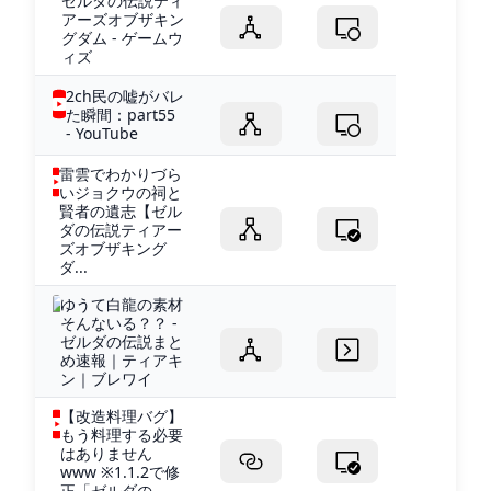
ゼルダの伝説ティ
アーズオブザキン
グダム - ゲームウ
ィズ
2ch民の嘘がバレ
た瞬間：part55
- YouTube
雷雲でわかりづら
いジョクウの祠と
賢者の遺志【ゼル
ダの伝説ティアー
ズオブザキング
ダ...
ゆうて白龍の素材
そんないる？？ -
ゼルダの伝説まと
め速報｜ティアキ
ン｜ブレワイ
【改造料理バグ】
もう料理する必要
はありません
www ※1.1.2で修
正「ゼルダの...