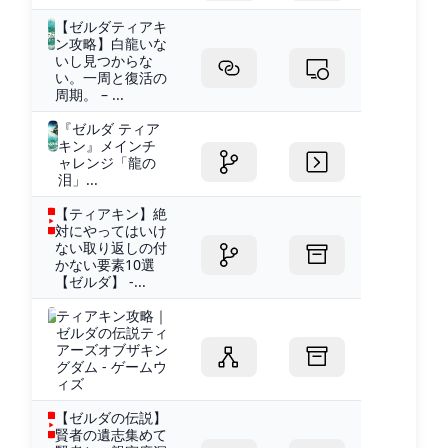
【ゼルダティアキ
ン攻略】白龍いな
いし見つからな
い。一周と復活の
周期。 – ...
『ゼルダ ティア
キン』メインチ
ャレンジ「龍の
泪」...
【ティアキン】絶
対にやってはいけ
ない取り返しの付
かない要素10選
【ゼルダ】 -...
ティアキン攻略｜
ゼルダの伝説ティ
アーズオブザキン
グダム - ゲームウ
ィズ
【ゼルダの伝説】
賢者の遺志集めて