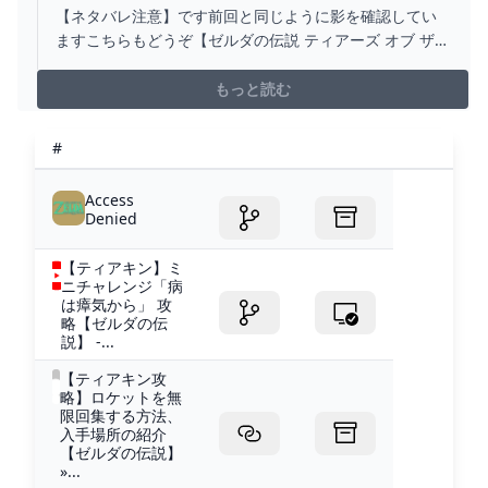
大剣Ｘ2 ゾーラの槍【ゼルダの伝説 ティアーズ
【ネタバレ注意】です前回と同じように影を確認してい
オブ ザ キングダム】 - YOUTUBE
ますこちらもどうぞ【ゼルダの伝説 ティアーズ オブ ザ
キングダム】https://youtube.com/playlist?
list=PLmuDXayFjBn03urIAyVMOxWt3nqt1wGN1【ゼル
もっと読む
ダの伝説 冒険記 通常モード】https://www....
#
Access
Denied
【ティアキン】ミ
ニチャレンジ「病
は瘴気から」 攻
略【ゼルダの伝
説】 -...
【ティアキン攻
略】ロケットを無
限回集する方法、
入手場所の紹介
【ゼルダの伝説】
»...