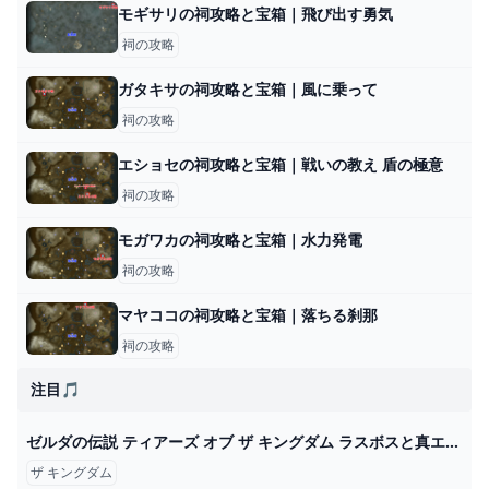
モギサリの祠攻略と宝箱｜飛び出す勇気
祠の攻略
ガタキサの祠攻略と宝箱｜風に乗って
祠の攻略
エショセの祠攻略と宝箱｜戦いの教え 盾の極意
祠の攻略
モガワカの祠攻略と宝箱｜水力発電
祠の攻略
マヤココの祠攻略と宝箱｜落ちる刹那
祠の攻略
注目🎵
ゼルダの伝説 ティアーズ オブ ザ キングダム ラスボスと真エンディング「UHD60fps４Ｋ」見るゲーム。 - YouTube
ザ キングダム