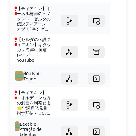
【ティアキン】ホ
ーネル橋南のヒノ
ックス ゼルダの
伝説ティアーズ
オブ ザ キング...
【ゼルダの伝説テ
ィアキン】キタッ
カレ海岸の洞窟
(マヨイ） -
YouTube
404 Not
Found
【ティアキン】
～オルディン地方
の洞窟を制覇せよ
🌟全洞窟発見目
指す配信～ #67...
Beeable –
Atração de
talentos