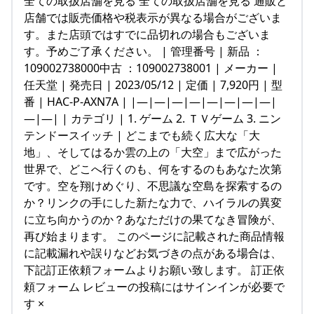
全ての取扱店舗を見る 全ての取扱店舗を見る 通販と
店舗では販売価格や税表示が異なる場合がございま
す。また店頭ではすでに品切れの場合もございま
す。予めご了承ください。 | 管理番号 | 新品 ：
109002738000中古 ：109002738001 | メーカー |
任天堂 | 発売日 | 2023/05/12 | 定価 | 7,920円 | 型
番 | HAC-P-AXN7A | |—|—|—|—|—|—|—|—|
—|—| | カテゴリ | 1. ゲーム 2. ＴＶゲーム 3. ニン
テンドースイッチ | どこまでも続く広大な「大
地」、そしてはるか雲の上の「大空」まで広がった
世界で、どこへ行くのも、何をするのもあなた次第
です。空を翔けめぐり、不思議な空島を探索するの
か？リンクの手にした新たな力で、ハイラルの異変
に立ち向かうのか？あなただけの果てなき冒険が、
再び始まります。 このページに記載された商品情報
に記載漏れや誤りなどお気づきの点がある場合は、
下記訂正依頼フォームよりお願い致します。 訂正依
頼フォーム レビューの投稿にはサインインが必要で
す ×