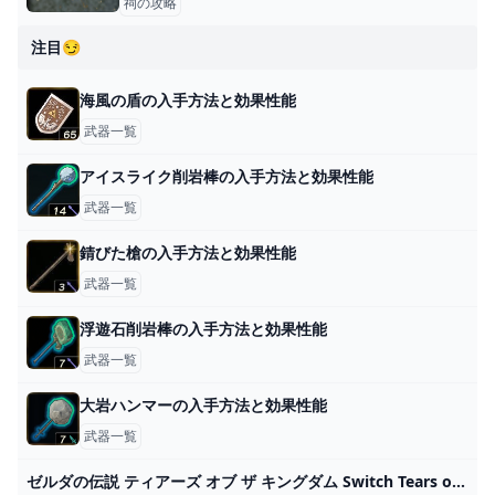
祠の攻略
注目😏
海風の盾の入手方法と効果性能
武器一覧
アイスライク削岩棒の入手方法と効果性能
武器一覧
錆びた槍の入手方法と効果性能
武器一覧
浮遊石削岩棒の入手方法と効果性能
武器一覧
大岩ハンマーの入手方法と効果性能
武器一覧
ゼルダの伝説 ティアーズ オブ ザ キングダム Switch Tears of the Kingdom ニンテンドースイッチソフト｜Yahoo!フリマ（旧PayPayフリマ）