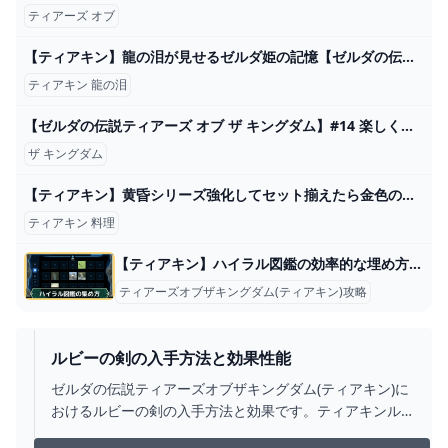
ティアーズ オブ
【ティアキン】龍の泪が見せるゼルダ姫の記憶【ゼルダの伝説 ティアーズ オブ ザ キングダム】#14 - YouTube
ティアキン 龍の泪
【ゼルダの伝説ティアーズ オブ ザ キングダム】#14 楽しく進む！ティアキン完全初見プレイ【 #新人VTuber /夜野あと】 - YouTube
ザ キングダム
【ティアキン】黄昏シリーズ強化してセット揃えたら金色の☆マークの攻撃力アップ付いたんだけど、これ料理とも重複するし強くね？｜ぽちぽちゲーム速報
ティアキン 料理
【ティアキン】ハイラル図鑑の効率的な埋め方【ゼルダの伝説ティアーズオブザキングダム】
ティアーズオブザキングダム(ティアキン)攻略
ルビーの剣の入手方法と効果性能
ゼルダの伝説ティアーズオブザキングダム(ティアキン)に
おけるルビーの剣の入手方法と効果です。ティアキンル
ビーの剣の入手場所をはじめ、ルビーの剣の効果や攻撃