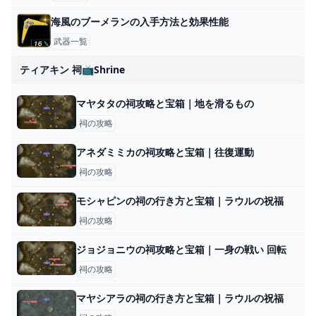
海風のブーメランの入手方法と効果性能
武器一覧
ティアキン 祠📺shrine
マヤタタの祠攻略と宝箱｜地を滑るもの
祠の攻略
アネダミミカの祠攻略と宝箱｜往復運動
祠の攻略
モシャピンの祠の行き方と宝箱｜ラウルの祝福
祠の攻略
ジョジョニウの祠攻略と宝箱｜一身の戦い 回転
祠の攻略
マヤシアラの祠の行き方と宝箱｜ラウルの祝福